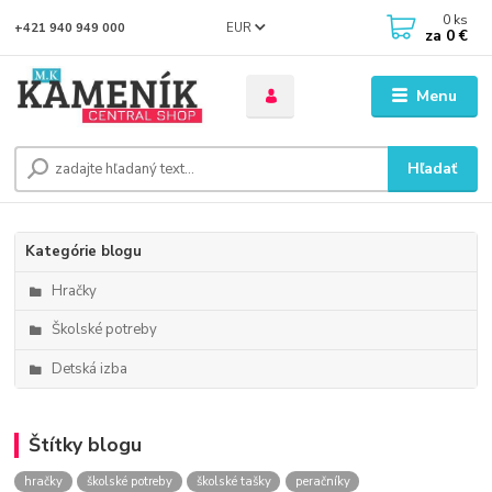
0
ks
EUR
+421 940 949 000
za
0 €
Menu
Hľadať
Kategórie blogu
Hračky
Školské potreby
Detská izba
Štítky blogu
hračky
školské potreby
školské tašky
peračníky