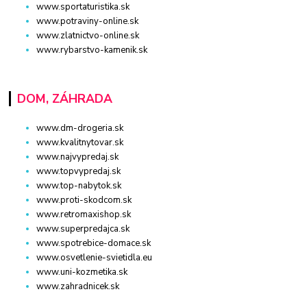
www.sportaturistika.sk
www.potraviny-online.sk
www.zlatnictvo-online.sk
www.rybarstvo-kamenik.sk
DOM, ZÁHRADA
www.dm-drogeria.sk
www.kvalitnytovar.sk
www.najvypredaj.sk
www.topvypredaj.sk
www.top-nabytok.sk
www.proti-skodcom.sk
www.retromaxishop.sk
www.superpredajca.sk
www.spotrebice-domace.sk
www.osvetlenie-svietidla.eu
www.uni-kozmetika.sk
www.zahradnicek.sk