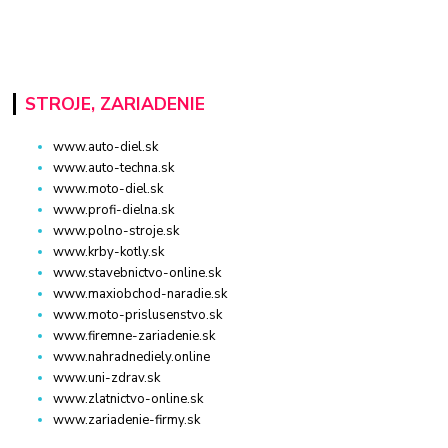
STROJE, ZARIADENIE
www.auto-diel.sk
www.auto-techna.sk
www.moto-diel.sk
www.profi-dielna.sk
www.polno-stroje.sk
www.krby-kotly.sk
www.stavebnictvo-online.sk
www.maxiobchod-naradie.sk
www.moto-prislusenstvo.sk
www.firemne-zariadenie.sk
www.nahradnediely.online
www.uni-zdrav.sk
www.zlatnictvo-online.sk
www.zariadenie-firmy.sk