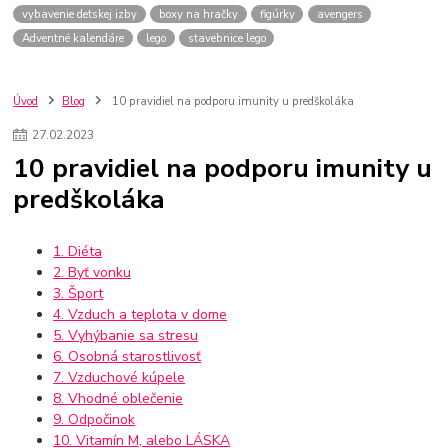
vybavenie detskej izby
boxy na hračky
figúrky
avengers
Adventné kalendáre
lego
stavebnice lego
Úvod
Blog
10 pravidiel na podporu imunity u predškoláka
27
.
02
.
2023
10 pravidiel na podporu imunity u
predškoláka
1. Diéta
2. Byť vonku
3. Šport
4. Vzduch a teplota v dome
5. Vyhýbanie sa stresu
6. Osobná starostlivosť
7. Vzduchové kúpele
8. Vhodné oblečenie
9. Odpočinok
10. Vitamín M, alebo LÁSKA