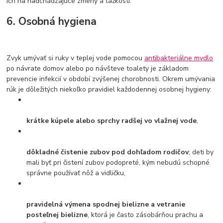
ich na nadchádzajúce zmeny a ťažkosti.
6. Osobná hygiena
Zvyk umývať si ruky v teplej vode pomocou
antibakteriálne mydlo
po návrate domov alebo po návšteve toalety je základom
prevencie infekcií v období zvýšenej chorobnosti. Okrem umývania
rúk je dôležitých niekoľko pravidiel každodennej osobnej hygieny:
krátke kúpele alebo sprchy radšej vo vlažnej vode
,
dôkladné čistenie zubov pod dohľadom rodičov
; deti by
mali byť pri čistení zubov podopreté, kým nebudú schopné
správne používať nôž a vidličku,
pravidelná výmena spodnej bielizne a vetranie
posteľnej bielizne
, ktorá je často zásobárňou prachu a