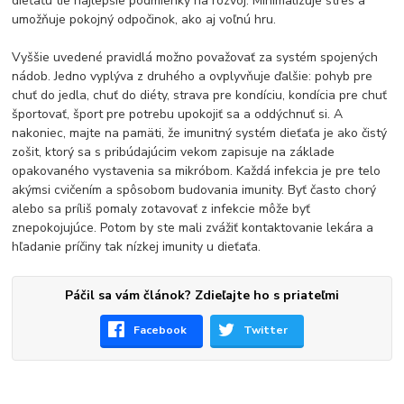
dieťaťu tie najlepšie podmienky na rozvoj. Minimalizuje stres a
umožňuje pokojný odpočinok, ako aj voľnú hru.
Vyššie uvedené pravidlá možno považovať za systém spojených
nádob. Jedno vyplýva z druhého a ovplyvňuje ďalšie: pohyb pre
chuť do jedla, chuť do diéty, strava pre kondíciu, kondícia pre chuť
športovať, šport pre potrebu upokojiť sa a oddýchnuť si. A
nakoniec, majte na pamäti, že imunitný systém dieťaťa je ako čistý
zošit, ktorý sa s pribúdajúcim vekom zapisuje na základe
opakovaného vystavenia sa mikróbom. Každá infekcia je pre telo
akýmsi cvičením a spôsobom budovania imunity. Byť často chorý
alebo sa príliš pomaly zotavovať z infekcie môže byť
znepokojujúce. Potom by ste mali zvážiť kontaktovanie lekára a
hľadanie príčiny tak nízkej imunity u dieťaťa.
Páčil sa vám článok? Zdieľajte ho s priateľmi
Facebook
Twitter