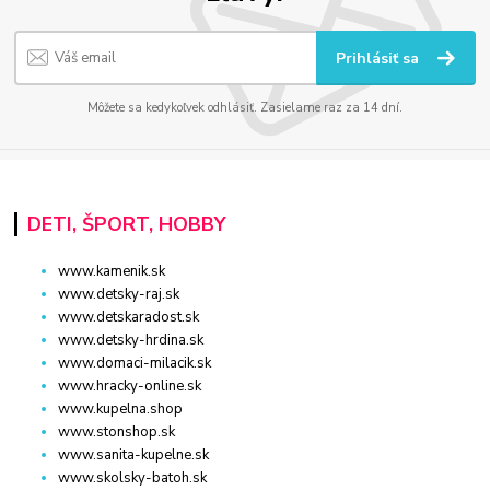
Prihlásiť sa
Môžete sa kedykoľvek odhlásiť. Zasielame raz za 14 dní.
DETI, ŠPORT, HOBBY
www.kamenik.sk
www.detsky-raj.sk
www.detskaradost.sk
www.detsky-hrdina.sk
www.domaci-milacik.sk
www.hracky-online.sk
www.kupelna.shop
www.stonshop.sk
www.sanita-kupelne.sk
www.skolsky-batoh.sk