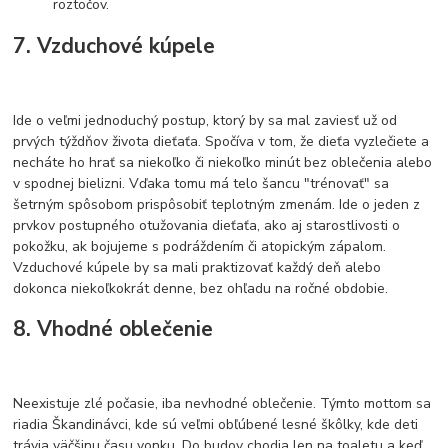
roztočov.
7. Vzduchové kúpele
Ide o veľmi jednoduchý postup, ktorý by sa mal zaviesť už od
prvých týždňov života dieťaťa. Spočíva v tom, že dieťa vyzlečiete a
necháte ho hrať sa niekoľko či niekoľko minút bez oblečenia alebo
v spodnej bielizni. Vďaka tomu má telo šancu "trénovať" sa
šetrným spôsobom prispôsobiť teplotným zmenám. Ide o jeden z
prvkov postupného otužovania dieťaťa, ako aj starostlivosti o
pokožku, ak bojujeme s podráždením či atopickým zápalom.
Vzduchové kúpele by sa mali praktizovať každý deň alebo
dokonca niekoľkokrát denne, bez ohľadu na ročné obdobie.
8. Vhodné oblečenie
Neexistuje zlé počasie, iba nevhodné oblečenie. Týmto mottom sa
riadia Škandinávci, kde sú veľmi obľúbené lesné škôlky, kde deti
trávia väčšinu času vonku. Do budov chodia len na toaletu a keď