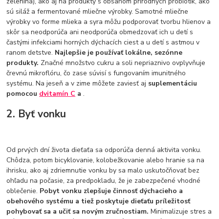
zelenina), ako aj na produkty s obsahom prírodných probiotík, ako
sú siláž a fermentované mliečne výrobky. Samotné mliečne
výrobky vo forme mlieka a syra môžu podporovať tvorbu hlienov a
skôr sa neodporúča ani neodporúča obmedzovať ich u detí s
častými infekciami horných dýchacích ciest a u detí s astmou v
ranom detstve.
Najlepšie je používať lokálne, sezónne
produkty.
Značné množstvo cukru a soli nepriaznivo ovplyvňuje
črevnú mikroflóru, čo zase súvisí s fungovaním imunitného
systému. Na jeseň a v zime môžete zaviesť aj
suplementáciu
pomocou
d
vitamín C
a
.
2. Byť vonku
Od prvých dní života dieťaťa sa odporúča denná aktivita vonku.
Chôdza, potom bicyklovanie, kolobežkovanie alebo hranie sa na
ihrisku, ako aj zdriemnutie vonku by sa malo uskutočňovať bez
ohľadu na počasie, za predpokladu, že je zabezpečené vhodné
oblečenie.
Pobyt vonku zlepšuje činnosť dýchacieho a
obehového systému a tiež poskytuje dieťaťu príležitosť
pohybovať sa a učiť sa novým zručnostiam.
Minimalizuje stres a