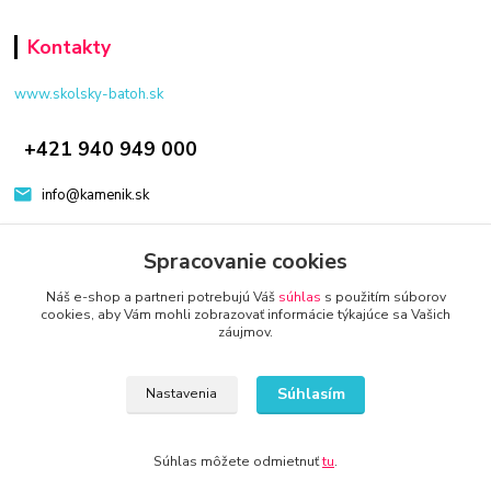
Kontakty
www.skolsky-batoh.sk
+421 940 949 000
info@kamenik.sk
Spracovanie cookies
Náš e-shop a partneri potrebujú Váš
súhlas
s použitím súborov
cookies, aby Vám mohli zobrazovať informácie týkajúce sa Vašich
záujmov.
© 2024 Všetky práva vyhradené KAMENIK.SK
Vytvorené na
Eshop-rychlo.sk
Súhlasím
Nastavenia
Súhlas môžete odmietnuť
tu
.