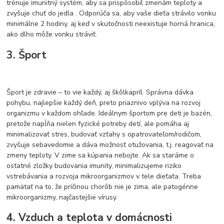
trénuje imunitný systém, aby sa prispôsobil zmenám teploty a
zvyšuje chuť do jedla . Odporúča sa, aby vaše dieťa strávilo vonku
minimálne 2 hodiny, aj keď v skutočnosti neexistuje horná hranica,
ako dlho môže vonku stráviť.
3. Šport
Šport je zdravie – to vie každý, aj škôlkapríl. Správna dávka
pohybu, najlepšie každý deň, preto priaznivo vplýva na rozvoj
organizmu v každom ohľade. Ideálnym športom pre deti je bazén,
pretože napĺňa nielen fyzické potreby detí, ale pomáha aj
minimalizovať stres, budovať vzťahy s opatrovateľom/rodičom,
zvyšuje sebavedomie a dáva možnosť otužovania, t.j. reagovať na
zmeny teploty. V zime sa kúpania nebojte. Ak sa staráme o
ostatné zložky budovania imunity, minimalizujeme riziko
vstrebávania a rozvoja mikroorganizmov v tele dieťaťa. Treba
pamätať na to, že príčinou chorôb nie je zima, ale patogénne
mikroorganizmy, najčastejšie vírusy.
4. Vzduch a teplota v domácnosti