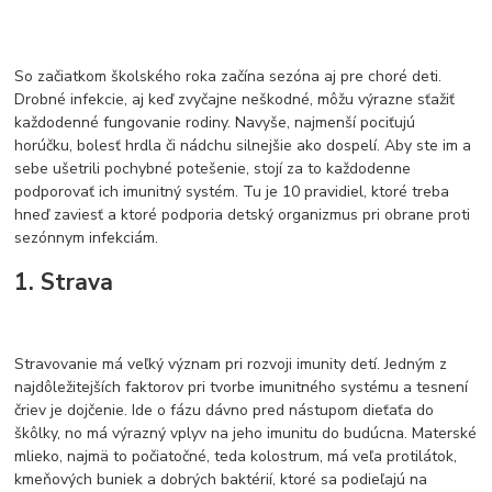
So začiatkom školského roka začína sezóna aj pre choré deti.
Drobné infekcie, aj keď zvyčajne neškodné, môžu výrazne sťažiť
každodenné fungovanie rodiny. Navyše, najmenší pociťujú
horúčku, bolesť hrdla či nádchu silnejšie ako dospelí. Aby ste im a
sebe ušetrili pochybné potešenie, stojí za to každodenne
podporovať ich imunitný systém. Tu je 10 pravidiel, ktoré treba
hneď zaviesť a ktoré podporia detský organizmus pri obrane proti
sezónnym infekciám.
1. Strava
Stravovanie má veľký význam pri rozvoji imunity detí. Jedným z
najdôležitejších faktorov pri tvorbe imunitného systému a tesnení
čriev je dojčenie. Ide o fázu dávno pred nástupom dieťaťa do
škôlky, no má výrazný vplyv na jeho imunitu do budúcna. Materské
mlieko, najmä to počiatočné, teda kolostrum, má veľa protilátok,
kmeňových buniek a dobrých baktérií, ktoré sa podieľajú na