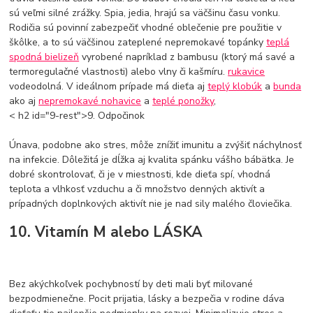
sú veľmi silné zrážky. Spia, jedia, hrajú sa väčšinu času vonku.
Rodičia sú povinní zabezpečiť vhodné oblečenie pre použitie v
škôlke, a to sú väčšinou zateplené nepremokavé topánky
teplá
spodná bielizeň
vyrobené napríklad z bambusu (ktorý má savé a
termoregulačné vlastnosti) alebo vlny či kašmíru.
rukavice
vodeodolná. V ideálnom prípade má dieťa aj
teplý klobúk
a
bunda
ako aj
nepremokavé nohavice
a
teplé ponožky
,
< h2 id="9-rest">9. Odpočinok
Únava, podobne ako stres, môže znížiť imunitu a zvýšiť náchylnosť
na infekcie. Dôležitá je dĺžka aj kvalita spánku vášho bábätka. Je
dobré skontrolovať, či je v miestnosti, kde dieťa spí, vhodná
teplota a vlhkosť vzduchu a či množstvo denných aktivít a
prípadných doplnkových aktivít nie je nad sily malého človiečika.
10. Vitamín M alebo LÁSKA
Bez akýchkoľvek pochybností by deti mali byť milované
bezpodmienečne. Pocit prijatia, lásky a bezpečia v rodine dáva