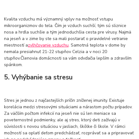
Kvalita vzduchu má významný vplyv na možnosť vstupu
mikroorganizmov do tela. Čím je vzduch suchší, tým sú sliznice
nosa a hrdla suchšie a tým jednoduchšia cesta pre vírusy. Najmä
na jeseň a v zime by ste sa mali postarať o pravidelné vetranie
miestností a
zvlhčovanie vzduchu
. Samotná teplota v dome by
nemala presiahnuť 21-22 stupňov Celzia a v noci 20
stupňov.Členovia domácnosti sa vám odvďačia lepším a zdravším
spánkom.
5. Vyhýbanie sa stresu
Stres je jednou z najčastejších príčin zníženej imunity. Existuje
korelácia medzi stresovými situáciami a nárastom počtu prípadov.
Za väčším počtom infekcií na jeseň nie sú len meniace sa
poveternostné podmienky, ale aj stres, ktorý deti zažívajú v
súvislosti s novou situáciou v jasliach, škôlke či škole. V rámci
možností sa oplatí deťom predchádzať, rozprávať sa a pripravovať