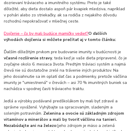
dozrievaní tráviaceho a imunitného systému. Preto je také
dôležité, aby dieťa dostalo aspoň pár kvapiek mledziva, napríklad
v pohári alebo zo striekačky, ak sa rodičia z nejakého dôvodu
rozhodnú nepokračovať v mliečnej ceste.
Dojčenie – čo by mali budúce mamičky vedieť?
O ďalších
výhodách dojčenia si môžete prečítať aj v tomto článku:
Ďalším dôležitým prvkom pre budovanie imunity v budúcnosti je
včasné rozšírenie stravy
, teda keď je vaše dieťa pripravené, čo je
zvyčajne okolo 6. mesiaca života. Predtým tráviaci systém a najmä
črevá nie sú dostatočne zrelé na trávenie iných produktov. Na
jeho dosiahnutie sa im oplatí dať čas a podmienky, pretože väčšina
imunity je "umiestnená" v črevách – asi 70 % imunitných buniek sa
nachádza v spodnej časti tráviaceho traktu.
Jedlá a výrobky podávané predškolákom by mali byť zdravé a
správne vyvážené. Vyhýbajte sa spracovaným, sladeným a
soleným potravinám.
Zelenina a ovocie sú základným zdrojom
vitamínov a minerálov a mali by tvoriť väčšinu na tanieri.
Nezabúdajte ani na železo
(jeho zdrojom je mäso a zelená