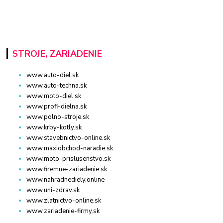
STROJE, ZARIADENIE
www.auto-diel.sk
www.auto-techna.sk
www.moto-diel.sk
www.profi-dielna.sk
www.polno-stroje.sk
www.krby-kotly.sk
www.stavebnictvo-online.sk
www.maxiobchod-naradie.sk
www.moto-prislusenstvo.sk
www.firemne-zariadenie.sk
www.nahradnediely.online
www.uni-zdrav.sk
www.zlatnictvo-online.sk
www.zariadenie-firmy.sk