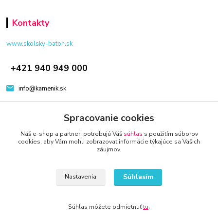
Kontakty
www.skolsky-batoh.sk
+421 940 949 000
info@kamenik.sk
Spracovanie cookies
Náš e-shop a partneri potrebujú Váš
súhlas
s použitím súborov
cookies, aby Vám mohli zobrazovať informácie týkajúce sa Vašich
záujmov.
© 2024 Všetky práva vyhradené KAMENIK.SK
Vytvorené na
Eshop-rychlo.sk
Súhlasím
Nastavenia
Súhlas môžete odmietnuť
tu
.