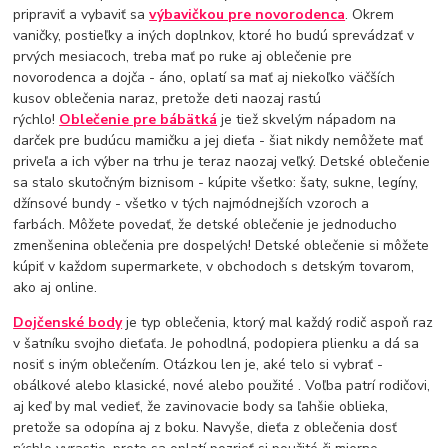
pripraviť a vybaviť sa
výbavičkou pre novorodenca
. Okrem
vaničky, postieľky a iných doplnkov, ktoré ho budú sprevádzať v
prvých mesiacoch, treba mať po ruke aj oblečenie pre
novorodenca a dojča - áno, oplatí sa mať aj niekoľko väčších
kusov oblečenia naraz, pretože deti naozaj rastú
rýchlo!
Oblečenie pre bábätká
je tiež skvelým nápadom na
darček pre budúcu mamičku a jej dieťa - šiat nikdy nemôžete mať
priveľa a ich výber na trhu je teraz naozaj veľký. Detské oblečenie
sa stalo skutočným biznisom - kúpite všetko: šaty, sukne, legíny,
džínsové bundy - všetko v tých najmódnejších vzoroch a
farbách. Môžete povedať, že detské oblečenie je jednoducho
zmenšenina oblečenia pre dospelých! Detské oblečenie si môžete
kúpiť v každom supermarkete, v obchodoch s detským tovarom,
ako aj online.
Dojčenské body
je typ oblečenia, ktorý mal každý rodič aspoň raz
v šatníku svojho dieťaťa. Je pohodlná, podopiera plienku a dá sa
nosiť s iným oblečením. Otázkou len je, aké telo si vybrať -
obálkové alebo klasické, nové alebo použité . Voľba patrí rodičovi,
aj keď by mal vedieť, že zavinovacie body sa ľahšie oblieka,
pretože sa odopína aj z boku. Navyše, dieťa z oblečenia dosť