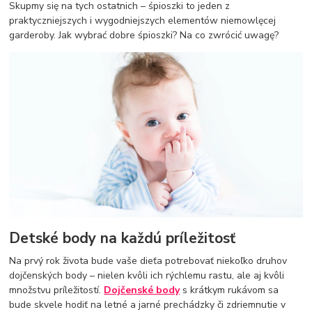
Skupmy się na tych ostatnich – śpioszki to jeden z
praktyczniejszych i wygodniejszych elementów niemowlęcej
garderoby. Jak wybrać dobre śpioszki? Na co zwrócić uwagę?
Detské body na každú príležitosť
Na prvý rok života bude vaše dieťa potrebovať niekoľko druhov
dojčenských body – nielen kvôli ich rýchlemu rastu, ale aj kvôli
množstvu príležitostí.
Dojčenské body
s krátkym rukávom sa
bude skvele hodiť na letné a jarné prechádzky či zdriemnutie v