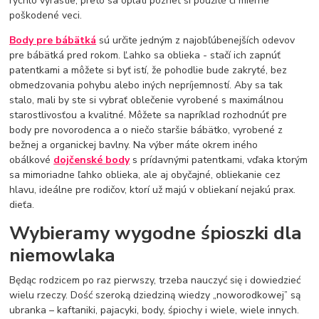
rýchlo vyrastie, preto sa oplatí pozrieť si použité či mierne
poškodené veci.
Body pre bábätká
sú určite jedným z najobľúbenejších odevov
pre bábätká pred rokom. Ľahko sa oblieka - stačí ich zapnúť
patentkami a môžete si byť istí, že pohodlie bude zakryté, bez
obmedzovania pohybu alebo iných nepríjemností. Aby sa tak
stalo, mali by ste si vybrať oblečenie vyrobené s maximálnou
starostlivosťou a kvalitné. Môžete sa napríklad rozhodnúť pre
body pre novorodenca a o niečo staršie bábätko, vyrobené z
bežnej a organickej bavlny. Na výber máte okrem iného
obálkové
dojčenské body
s prídavnými patentkami, vďaka ktorým
sa mimoriadne ľahko oblieka, ale aj obyčajné, obliekanie cez
hlavu, ideálne pre rodičov, ktorí už majú v obliekaní nejakú prax.
dieťa.
Wybieramy wygodne śpioszki dla
niemowlaka
Będąc rodzicem po raz pierwszy, trzeba nauczyć się i dowiedzieć
wielu rzeczy. Dość szeroką dziedziną wiedzy „noworodkowej” są
ubranka – kaftaniki, pajacyki, body, śpiochy i wiele, wiele innych.