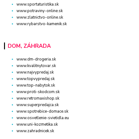
www.sportaturistika.sk
www.potraviny-online.sk
www.zlatnictvo-online.sk
www.rybarstvo-kamenik.sk
DOM, ZÁHRADA
www.dm-drogeria.sk
www.kvalitnytovar.sk
www.najvypredaj.sk
www.topvypredaj.sk
www.top-nabytok.sk
www.proti-skodcom.sk
www.retromaxishop.sk
www.superpredajca.sk
www.spotrebice-domace.sk
www.osvetlenie-svietidla.eu
www.uni-kozmetika.sk
www.zahradnicek.sk