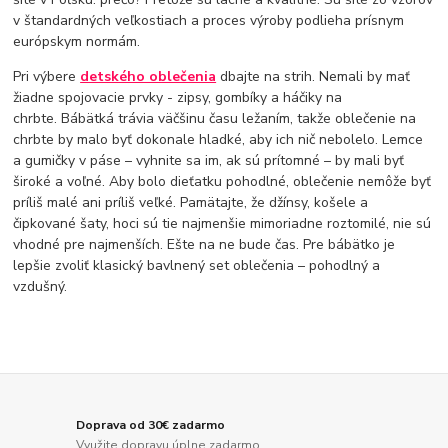
v štandardných veľkostiach a proces výroby podlieha prísnym
európskym normám.
Pri výbere
detského oblečenia
dbajte na strih. Nemali by mať
žiadne spojovacie prvky - zipsy, gombíky a háčiky na
chrbte. Bábätká trávia väčšinu času ležaním, takže oblečenie na
chrbte by malo byť dokonale hladké, aby ich nič nebolelo. Lemce
a gumičky v páse – vyhnite sa im, ak sú prítomné – by mali byť
široké a voľné. Aby bolo dieťatku pohodlné, oblečenie nemôže byť
príliš malé ani príliš veľké. Pamätajte, že džínsy, košele a
čipkované šaty, hoci sú tie najmenšie mimoriadne roztomilé, nie sú
vhodné pre najmenších. Ešte na ne bude čas. Pre bábätko je
lepšie zvoliť klasický bavlnený set oblečenia – pohodlný a
vzdušný.
Doprava od 30€ zadarmo
Využite dopravu úplne zadarmo