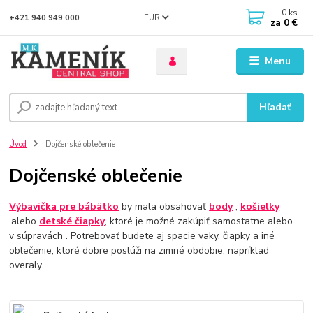
0
ks
EUR
+421 940 949 000
za
0 €
Menu
Hľadať
Úvod
Dojčenské oblečenie
Dojčenské oblečenie
Výbavička pre bábätko
by mala obsahovať
body
,
košielky
,alebo
detské čiapky
, ktoré je možné zakúpiť samostatne alebo
v súpravách . Potrebovať budete aj spacie vaky, čiapky a iné
oblečenie, ktoré dobre poslúži na zimné obdobie, napríklad
overaly.