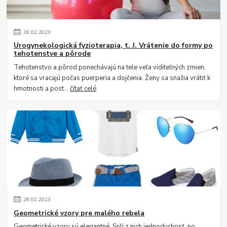
28
.
02
.
2023
Urogynekologická fyzioterapia, t. J. Vrátenie do formy po
tehotenstve a pôrode
Tehotenstvo a pôrod ponechávajú na tele veľa viditeľných zmien,
ktoré sa vracajú počas puerperia a dojčenia. Ženy sa snažia vrátiť k
hmotnosti a post...
čítať celé
28
.
02
.
2023
Geometrické vzory pre malého rebela
Geometrické vzory sú elegantné. Srší z nich jednoduchosť, no