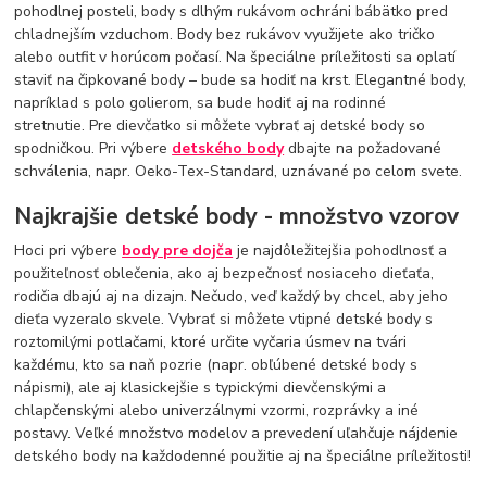
pohodlnej posteli, body s dlhým rukávom ochráni bábätko pred
chladnejším vzduchom. Body bez rukávov využijete ako tričko
alebo outfit v horúcom počasí. Na špeciálne príležitosti sa oplatí
staviť na čipkované body – bude sa hodiť na krst. Elegantné body,
napríklad s polo golierom, sa bude hodiť aj na rodinné
stretnutie. Pre dievčatko si môžete vybrať aj detské body so
spodničkou. Pri výbere
detského body
dbajte na požadované
schválenia, napr. Oeko-Tex-Standard, uznávané po celom svete.
Najkrajšie detské body - množstvo vzorov
Hoci pri výbere
body pre dojča
je najdôležitejšia pohodlnosť a
použiteľnosť oblečenia, ako aj bezpečnosť nosiaceho dieťaťa,
rodičia dbajú aj na dizajn. Nečudo, veď každý by chcel, aby jeho
dieťa vyzeralo skvele. Vybrať si môžete vtipné detské body s
roztomilými potlačami, ktoré určite vyčaria úsmev na tvári
každému, kto sa naň pozrie (napr. obľúbené detské body s
nápismi), ale aj klasickejšie s typickými dievčenskými a
chlapčenskými alebo univerzálnymi vzormi, rozprávky a iné
postavy. Veľké množstvo modelov a prevedení uľahčuje nájdenie
detského body na každodenné použitie aj na špeciálne príležitosti!