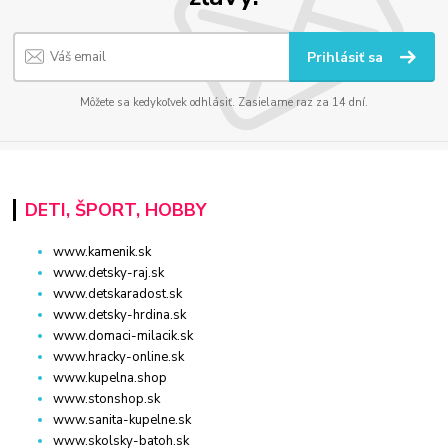
Prihlásiť sa
Môžete sa kedykoľvek odhlásiť. Zasielame raz za 14 dní.
DETI, ŠPORT, HOBBY
www.kamenik.sk
www.detsky-raj.sk
www.detskaradost.sk
www.detsky-hrdina.sk
www.domaci-milacik.sk
www.hracky-online.sk
www.kupelna.shop
www.stonshop.sk
www.sanita-kupelne.sk
www.skolsky-batoh.sk