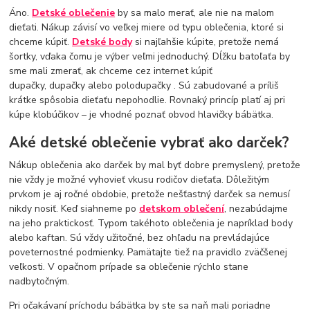
Áno.
Detské oblečenie
by sa malo merať, ale nie na malom
dieťati. Nákup závisí vo veľkej miere od typu oblečenia, ktoré si
chceme kúpiť.
Detské body
si najľahšie kúpite, pretože nemá
šortky, vďaka čomu je výber veľmi jednoduchý. Dĺžku batoľaťa by
sme mali zmerať, ak chceme cez internet kúpiť
dupačky, dupačky alebo polodupačky . Sú zabudované a príliš
krátke spôsobia dieťaťu nepohodlie. Rovnaký princíp platí aj pri
kúpe klobúčikov – je vhodné poznať obvod hlavičky bábätka.
Aké detské oblečenie vybrať ako darček?
Nákup oblečenia ako darček by mal byť dobre premyslený, pretože
nie vždy je možné vyhovieť vkusu rodičov dieťaťa. Dôležitým
prvkom je aj ročné obdobie, pretože nešťastný darček sa nemusí
nikdy nosiť. Keď siahneme po
detskom oblečení
, nezabúdajme
na jeho praktickosť. Typom takéhoto oblečenia je napríklad body
alebo kaftan. Sú vždy užitočné, bez ohľadu na prevládajúce
poveternostné podmienky. Pamätajte tiež na pravidlo zväčšenej
veľkosti. V opačnom prípade sa oblečenie rýchlo stane
nadbytočným.
Pri očakávaní príchodu bábätka by ste sa naň mali poriadne