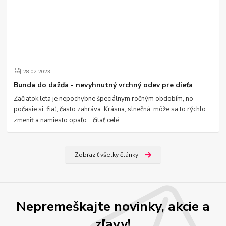
28
.
02
.
2023
Bunda do dažďa - nevyhnutný vrchný odev pre dieťa
Začiatok leta je nepochybne špeciálnym ročným obdobím, no
počasie si, žiaľ, často zahráva. Krásna, slnečná, môže sa to rýchlo
zmeniť a namiesto opaľo...
čítať celé
Zobraziť všetky články
Nepremeškajte novinky, akcie a
zľavy!