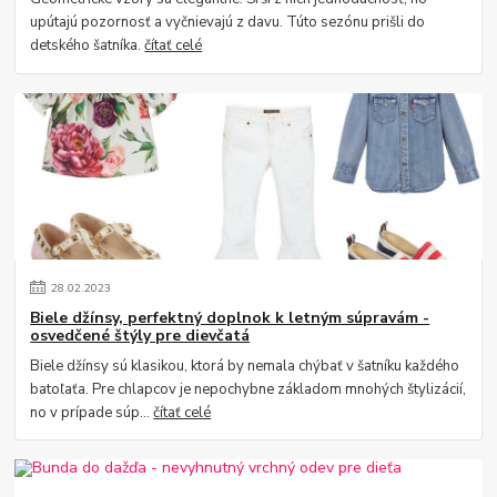
upútajú pozornosť a vyčnievajú z davu. Túto sezónu prišli do
detského šatníka.
čítať celé
28
.
02
.
2023
Biele džínsy, perfektný doplnok k letným súpravám -
osvedčené štýly pre dievčatá
Biele džínsy sú klasikou, ktorá by nemala chýbať v šatníku každého
batoľaťa. Pre chlapcov je nepochybne základom mnohých štylizácií,
no v prípade súp...
čítať celé