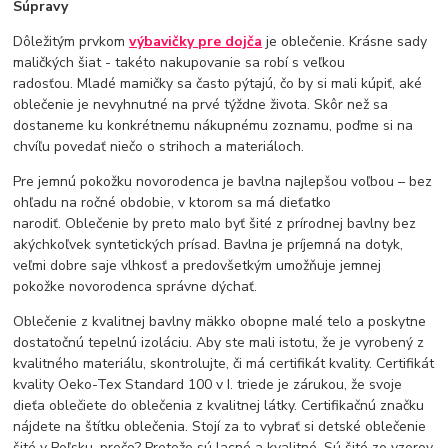
Súpravy
Dôležitým prvkom
výbavičky pre dojča
je oblečenie. Krásne sady
maličkých šiat - takéto nakupovanie sa robí s veľkou
radosťou. Mladé mamičky sa často pýtajú, čo by si mali kúpiť, aké
oblečenie je nevyhnutné na prvé týždne života. Skôr než sa
dostaneme ku konkrétnemu nákupnému zoznamu, poďme si na
chvíľu povedať niečo o strihoch a materiáloch.
Pre jemnú pokožku novorodenca je bavlna najlepšou voľbou – bez
ohľadu na ročné obdobie, v ktorom sa má dieťatko
narodiť. Oblečenie by preto malo byť šité z prírodnej bavlny bez
akýchkoľvek syntetických prísad. Bavlna je príjemná na dotyk,
veľmi dobre saje vlhkosť a predovšetkým umožňuje jemnej
pokožke novorodenca správne dýchať.
Oblečenie z kvalitnej bavlny mäkko obopne malé telo a poskytne
dostatočnú tepelnú izoláciu. Aby ste mali istotu, že je vyrobený z
kvalitného materiálu, skontrolujte, či má certifikát kvality. Certifikát
kvality Oeko-Tex Standard 100 v I. triede je zárukou, že svoje
dieťa oblečiete do oblečenia z kvalitnej látky. Certifikačnú značku
nájdete na štítku oblečenia. Stojí za to vybrať si detské oblečenie
šité v Poľsku. prečo? Pretože sú lacné a kvalitné. Sú šité zo vzorov