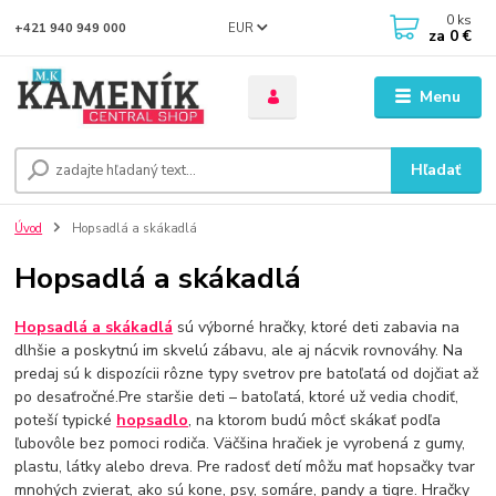
0
ks
EUR
+421 940 949 000
za
0 €
Menu
Hľadať
Úvod
Hopsadlá a skákadlá
Hopsadlá a skákadlá
Hopsadlá a skákadlá
sú výborné hračky, ktoré deti zabavia na
dlhšie a poskytnú im skvelú zábavu, ale aj nácvik rovnováhy. Na
predaj sú k dispozícii rôzne typy svetrov pre batoľatá od dojčiat až
po desaťročné.Pre staršie deti – batoľatá, ktoré už vedia chodiť,
poteší typické
hopsadlo
, na ktorom budú môcť skákať podľa
ľubovôle bez pomoci rodiča. Väčšina hračiek je vyrobená z gumy,
plastu, látky alebo dreva. Pre radosť detí môžu mať hopsačky tvar
mnohých zvierat, ako sú kone, psy, somáre, pandy a tigre. Hračky