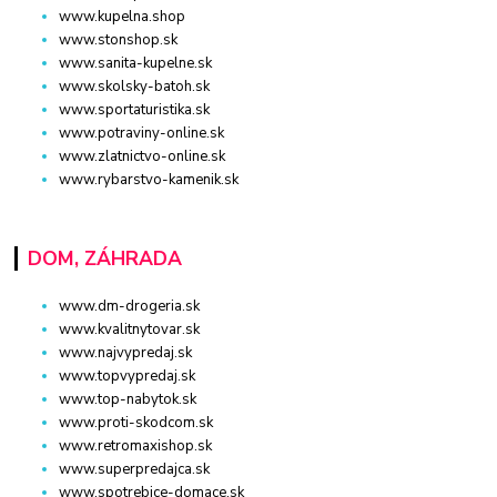
www.kupelna.shop
www.stonshop.sk
www.sanita-kupelne.sk
www.skolsky-batoh.sk
www.sportaturistika.sk
www.potraviny-online.sk
www.zlatnictvo-online.sk
www.rybarstvo-kamenik.sk
DOM, ZÁHRADA
www.dm-drogeria.sk
www.kvalitnytovar.sk
www.najvypredaj.sk
www.topvypredaj.sk
www.top-nabytok.sk
www.proti-skodcom.sk
www.retromaxishop.sk
www.superpredajca.sk
www.spotrebice-domace.sk