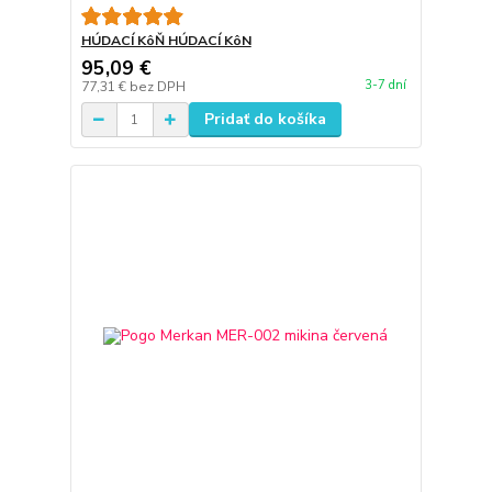
HÚDACÍ KôŇ HÚDACÍ KôN
95,09 €
3-7 dní
77,31 €
bez DPH
Pridať do košíka