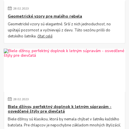
28
.
02
.
2023
Geometrické vzory pre malého rebela
Geometrické vzory sú elegantné. Srší z nich jednoduchosť, no
upútajú pozornosť a vyčnievajú z davu. Túto sezónu prišli do
detského šatníka.
čítať celé
28
.
02
.
2023
Biele džínsy, perfektný doplnok k letným súpravám -
osvedčené štýly pre dievčatá
Biele džínsy sú klasikou, ktorá by nemala chýbať v šatníku každého
batoľaťa. Pre chlapcov je nepochybne základom mnohých štylizácií,