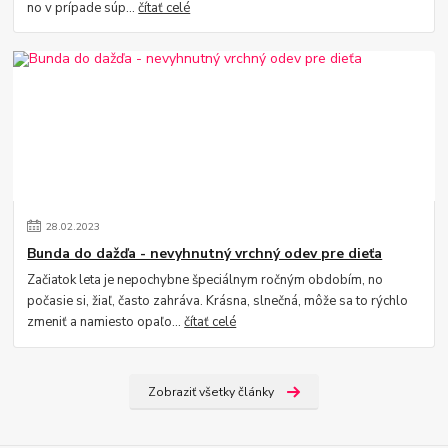
no v prípade súp...
čítať celé
28
.
02
.
2023
Bunda do dažďa - nevyhnutný vrchný odev pre dieťa
Začiatok leta je nepochybne špeciálnym ročným obdobím, no
počasie si, žiaľ, často zahráva. Krásna, slnečná, môže sa to rýchlo
zmeniť a namiesto opaľo...
čítať celé
Zobraziť všetky články