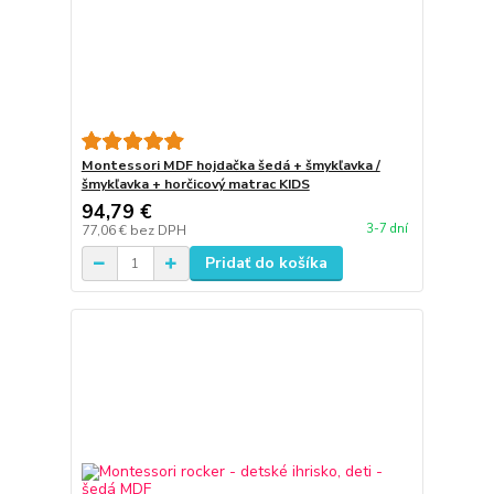
Montessori MDF hojdačka šedá + šmykľavka /
šmykľavka + horčicový matrac KIDS
94,79 €
3-7 dní
77,06 €
bez DPH
Pridať do košíka