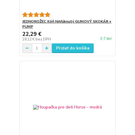
JEDNOROŽEC Kôň NAfúknutý GUMOVÝ SKOKÁR +
PUMP
22,29 €
3-7 dní
18,12 €
bez DPH
Pridať do košíka