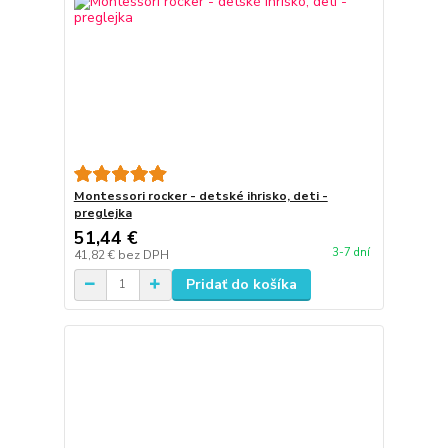
Montessori rocker - detské ihrisko, deti -
preglejka
51,44 €
3-7 dní
41,82 €
bez DPH
Pridať do košíka