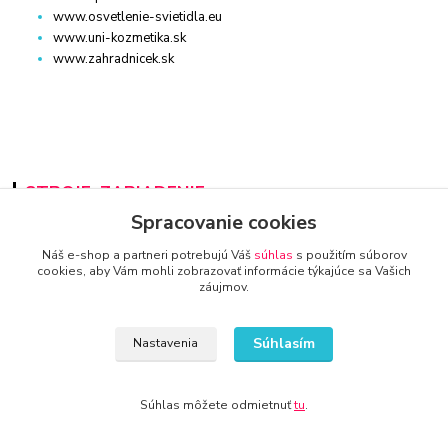
www.osvetlenie-svietidla.eu
www.uni-kozmetika.sk
www.zahradnicek.sk
STROJE, ZARIADENIE
Spracovanie cookies
www.auto-diel.sk
Náš e-shop a partneri potrebujú Váš
súhlas
s použitím súborov
www.auto-techna.sk
cookies, aby Vám mohli zobrazovať informácie týkajúce sa Vašich
www.moto-diel.sk
záujmov.
www.profi-dielna.sk
www.polno-stroje.sk
www.krby-kotly.sk
Súhlasím
Nastavenia
www.stavebnictvo-online.sk
www.maxiobchod-naradie.sk
www.moto-prislusenstvo.sk
Súhlas môžete odmietnuť
tu
.
www.firemne-zariadenie.sk
www.nahradnediely.online