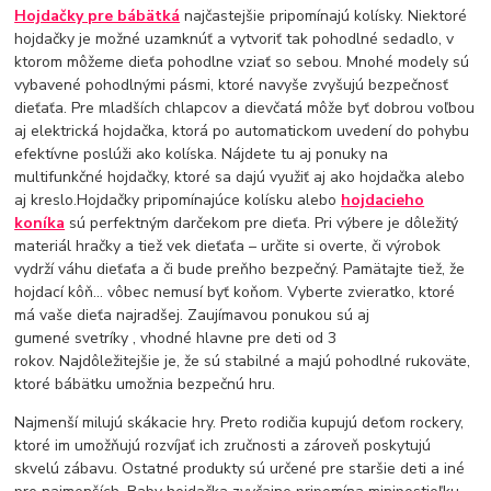
Hojdačky pre bábätká
najčastejšie pripomínajú kolísky. Niektoré
hojdačky je možné uzamknúť a vytvoriť tak pohodlné sedadlo, v
ktorom môžeme dieťa pohodlne vziať so sebou. Mnohé modely sú
vybavené pohodlnými pásmi, ktoré navyše zvyšujú bezpečnosť
dieťaťa. Pre mladších chlapcov a dievčatá môže byť dobrou voľbou
aj elektrická hojdačka, ktorá po automatickom uvedení do pohybu
efektívne poslúži ako kolíska. Nájdete tu aj ponuky na
multifunkčné hojdačky, ktoré sa dajú využiť aj ako hojdačka alebo
aj kreslo.Hojdačky pripomínajúce kolísku alebo
hojdacieho
koníka
sú perfektným darčekom pre dieťa. Pri výbere je dôležitý
materiál hračky a tiež vek dieťaťa – určite si overte, či výrobok
vydrží váhu dieťaťa a či bude preňho bezpečný. Pamätajte tiež, že
hojdací kôň... vôbec nemusí byť koňom. Vyberte zvieratko, ktoré
má vaše dieťa najradšej. Zaujímavou ponukou sú aj
gumené svetríky , vhodné hlavne pre deti od 3
rokov. Najdôležitejšie je, že sú stabilné a majú pohodlné rukoväte,
ktoré bábätku umožnia bezpečnú hru.
Najmenší milujú skákacie hry. Preto rodičia kupujú deťom rockery,
ktoré im umožňujú rozvíjať ich zručnosti a zároveň poskytujú
skvelú zábavu. Ostatné produkty sú určené pre staršie deti a iné