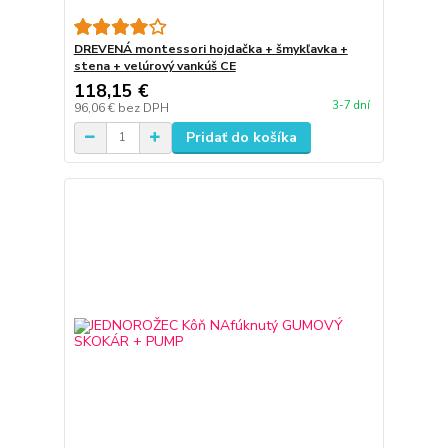
DREVENÁ montessori hojdačka + šmykľavka +
stena + velúrový vankúš CE
118,15 €
3-7 dní
96,06 €
bez DPH
Pridať do košíka