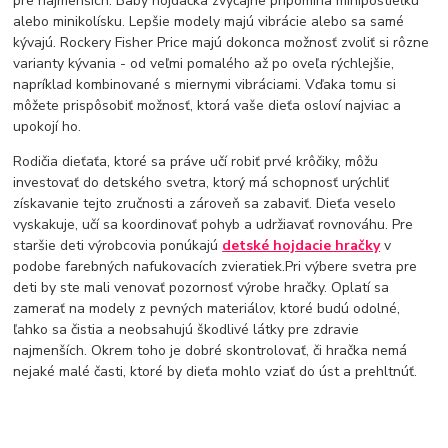
pre najmenších. Baby hojdačka zvyčajne pripomína minipostieľku
alebo minikolísku. Lepšie modely majú vibrácie alebo sa samé
kývajú. Rockery Fisher Price majú dokonca možnosť zvoliť si rôzne
varianty kývania - od veľmi pomalého až po oveľa rýchlejšie,
napríklad kombinované s miernymi vibráciami. Vďaka tomu si
môžete prispôsobiť možnosť, ktorá vaše dieťa osloví najviac a
upokojí ho.
Rodičia dieťaťa, ktoré sa práve učí robiť prvé krôčiky, môžu
investovať do detského svetra, ktorý má schopnosť urýchliť
získavanie tejto zručnosti a zároveň sa zabaviť. Dieťa veselo
vyskakuje, učí sa koordinovať pohyb a udržiavať rovnováhu. Pre
staršie deti výrobcovia ponúkajú
detské hojdacie hračky
v
podobe farebných nafukovacích zvieratiek.Pri výbere svetra pre
deti by ste mali venovať pozornosť výrobe hračky. Oplatí sa
zamerať na modely z pevných materiálov, ktoré budú odolné,
ľahko sa čistia a neobsahujú škodlivé látky pre zdravie
najmenších. Okrem toho je dobré skontrolovať, či hračka nemá
nejaké malé časti, ktoré by dieťa mohlo vziať do úst a prehltnúť.