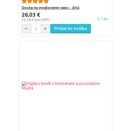
Doska na vyvažovanie vajec - žltá
26,03 €
3-7 dní
21,16 €
bez DPH
Pridať do košíka