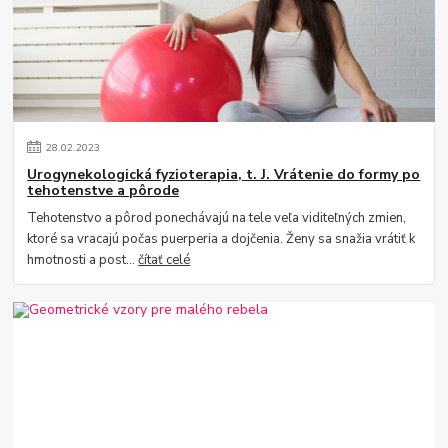
28
.
02
.
2023
Urogynekologická fyzioterapia, t. J. Vrátenie do formy po
tehotenstve a pôrode
Tehotenstvo a pôrod ponechávajú na tele veľa viditeľných zmien,
ktoré sa vracajú počas puerperia a dojčenia. Ženy sa snažia vrátiť k
hmotnosti a post...
čítať celé