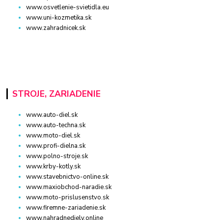
www.osvetlenie-svietidla.eu
www.uni-kozmetika.sk
www.zahradnicek.sk
STROJE, ZARIADENIE
www.auto-diel.sk
www.auto-techna.sk
www.moto-diel.sk
www.profi-dielna.sk
www.polno-stroje.sk
www.krby-kotly.sk
www.stavebnictvo-online.sk
www.maxiobchod-naradie.sk
www.moto-prislusenstvo.sk
www.firemne-zariadenie.sk
www.nahradnediely.online