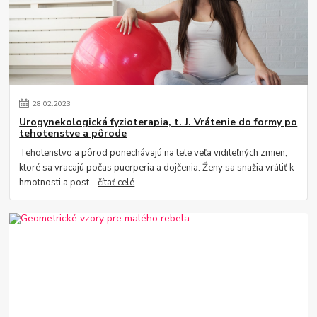
28
.
02
.
2023
Urogynekologická fyzioterapia, t. J. Vrátenie do formy po
tehotenstve a pôrode
Tehotenstvo a pôrod ponechávajú na tele veľa viditeľných zmien,
ktoré sa vracajú počas puerperia a dojčenia. Ženy sa snažia vrátiť k
hmotnosti a post...
čítať celé