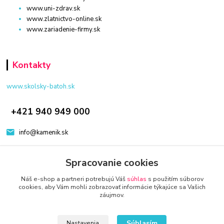
www.uni-zdrav.sk
www.zlatnictvo-online.sk
www.zariadenie-firmy.sk
Kontakty
www.skolsky-batoh.sk
+421 940 949 000
info@kamenik.sk
Spracovanie cookies
Náš e-shop a partneri potrebujú Váš
súhlas
s použitím súborov
cookies, aby Vám mohli zobrazovať informácie týkajúce sa Vašich
záujmov.
© 2024 Všetky práva vyhradené KAMENIK.SK
Vytvorené na
Eshop-rychlo.sk
Súhlasím
Nastavenia