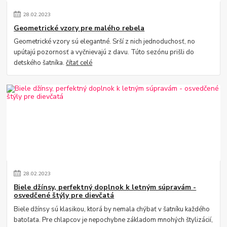
28
.
02
.
2023
Geometrické vzory pre malého rebela
Geometrické vzory sú elegantné. Srší z nich jednoduchosť, no
upútajú pozornosť a vyčnievajú z davu. Túto sezónu prišli do
detského šatníka.
čítať celé
28
.
02
.
2023
Biele džínsy, perfektný doplnok k letným súpravám -
osvedčené štýly pre dievčatá
Biele džínsy sú klasikou, ktorá by nemala chýbať v šatníku každého
batoľaťa. Pre chlapcov je nepochybne základom mnohých štylizácií,