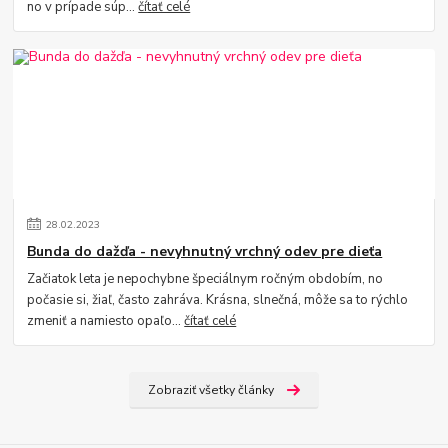
no v prípade súp...
čítať celé
28
.
02
.
2023
Bunda do dažďa - nevyhnutný vrchný odev pre dieťa
Začiatok leta je nepochybne špeciálnym ročným obdobím, no
počasie si, žiaľ, často zahráva. Krásna, slnečná, môže sa to rýchlo
zmeniť a namiesto opaľo...
čítať celé
Zobraziť všetky články