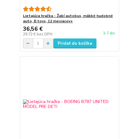
Lietajúca hračka - Žabí autobus, mäkké hudobné
auto, B.toys, 12 mesiacov+
36,56 €
3-7 dní
29,72 €
bez DPH
Pridať do košíka