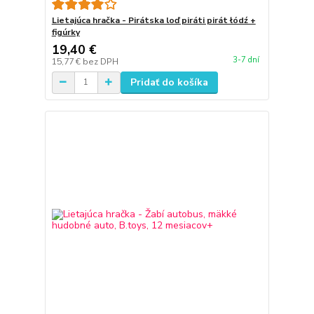
Lietajúca hračka - Pirátska loď piráti pirát łódź +
figúrky
19,40 €
3-7 dní
15,77 €
bez DPH
Pridať do košíka