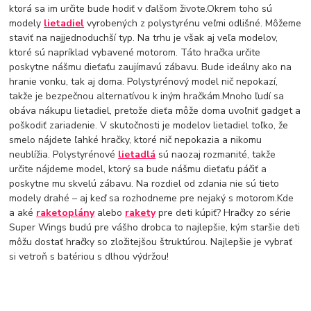
ktorá sa im určite bude hodiť v ďalšom živote.Okrem toho sú
modely
lietadiel
vyrobených z polystyrénu veľmi odlišné. Môžeme
staviť na najjednoduchší typ. Na trhu je však aj veľa modelov,
ktoré sú napríklad vybavené motorom. Táto hračka určite
poskytne nášmu dieťaťu zaujímavú zábavu. Bude ideálny ako na
hranie vonku, tak aj doma. Polystyrénový model nič nepokazí,
takže je bezpečnou alternatívou k iným hračkám.Mnoho ľudí sa
obáva nákupu lietadiel, pretože dieťa môže doma uvoľniť gadget a
poškodiť zariadenie. V skutočnosti je modelov lietadiel toľko, že
smelo nájdete ľahké hračky, ktoré nič nepokazia a nikomu
neublížia. Polystyrénové
lietadlá
sú naozaj rozmanité, takže
určite nájdeme model, ktorý sa bude nášmu dieťaťu páčiť a
poskytne mu skvelú zábavu. Na rozdiel od zdania nie sú tieto
modely drahé – aj keď sa rozhodneme pre nejaký s motorom.Kde
a aké
raketoplány
alebo
rakety
pre deti kúpiť? Hračky zo série
Super Wings budú pre vášho drobca to najlepšie, kým staršie deti
môžu dostať hračky so zložitejšou štruktúrou. Najlepšie je vybrať
si vetroň s batériou s dlhou výdržou!