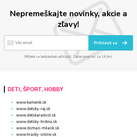
Nepremeškajte novinky, akcie a
zľavy!
Prihlásiť sa
Môžete sa kedykoľvek odhlásiť. Zasielame raz za 14 dní.
DETI, ŠPORT, HOBBY
www.kamenik.sk
www.detsky-raj.sk
www.detskaradost.sk
www.detsky-hrdina.sk
www.domaci-milacik.sk
www.hracky-online.sk