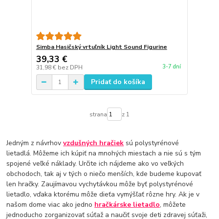
Simba Hasičský vrtuľník Light Sound Figurine
39,33 €
3-7 dní
31,98 €
bez DPH
Pridať do košíka
strana
z 1
Jedným z návrhov
vzdušných hračiek
sú polystyrénové
lietadlá. Môžeme ich kúpiť na mnohých miestach a nie sú s tým
spojené veľké náklady. Určite ich nájdeme ako vo veľkých
obchodoch, tak aj v tých o niečo menších, kde budeme kupovať
len hračky. Zaujímavou vychytávkou môže byť polystyrénové
lietadlo, vďaka ktorému môže dieťa vymýšľať rôzne hry. Ak je v
našom dome viac ako jedno
hračkárske lietadlo
, môžete
jednoducho zorganizovať súťaž a naučiť svoje deti zdravej súťaži,