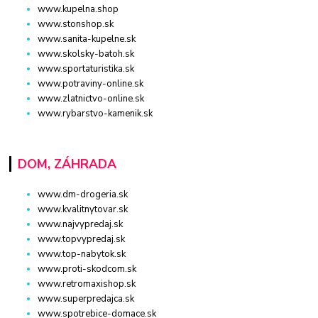
www.kupelna.shop
www.stonshop.sk
www.sanita-kupelne.sk
www.skolsky-batoh.sk
www.sportaturistika.sk
www.potraviny-online.sk
www.zlatnictvo-online.sk
www.rybarstvo-kamenik.sk
DOM, ZÁHRADA
www.dm-drogeria.sk
www.kvalitnytovar.sk
www.najvypredaj.sk
www.topvypredaj.sk
www.top-nabytok.sk
www.proti-skodcom.sk
www.retromaxishop.sk
www.superpredajca.sk
www.spotrebice-domace.sk