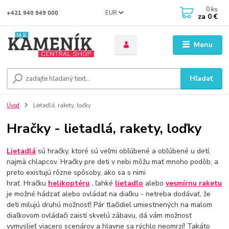
0
ks
EUR
+421 940 949 000
za
0 €
Menu
Hľadať
Úvod
Lietadlá, rakety, loďky
Hračky - lietadlá, rakety, loďky
Lietadlá
sú hračky, ktoré sú veľmi obľúbené a obľúbené u detí,
najmä chlapcov. Hračky pre deti v nebi môžu mať mnoho podôb, a
preto existujú rôzne spôsoby, ako sa s nimi
hrať. Hračku
helikoptéru
, ľahké
lietadlo
alebo
vesmírnu raketu
je možné hádzať alebo ovládať na diaľku - netreba dodávať, že
deti milujú druhú možnosť! Pár tlačidiel umiestnených na malom
diaľkovom ovládači zaistí skvelú zábavu, dá vám možnosť
vymyslieť viacero scenárov a hlavne sa rýchlo neomrzí! Takáto