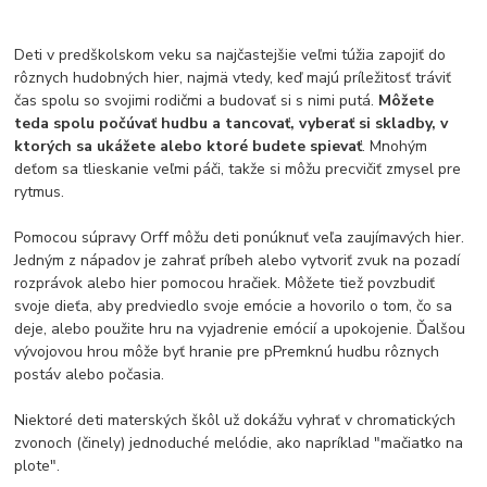
Deti v predškolskom veku sa najčastejšie veľmi túžia zapojiť do
rôznych hudobných hier, najmä vtedy, keď majú príležitosť tráviť
čas spolu so svojimi rodičmi a budovať si s nimi putá.
Môžete
teda spolu počúvať hudbu a tancovať, vyberať si skladby, v
ktorých sa ukážete alebo ktoré budete spievať
. Mnohým
deťom sa tlieskanie veľmi páči, takže si môžu precvičiť zmysel pre
rytmus.
Pomocou súpravy Orff môžu deti ponúknuť veľa zaujímavých hier.
Jedným z nápadov je zahrať príbeh alebo vytvoriť zvuk na pozadí
rozprávok alebo hier pomocou hračiek. Môžete tiež povzbudiť
svoje dieťa, aby predviedlo svoje emócie a hovorilo o tom, čo sa
deje, alebo použite hru na vyjadrenie emócií a upokojenie. Ďalšou
vývojovou hrou môže byť hranie pre pPremknú hudbu rôznych
postáv alebo počasia.
Niektoré deti materských škôl už dokážu vyhrať v chromatických
zvonoch (činely) jednoduché melódie, ako napríklad "mačiatko na
plote".