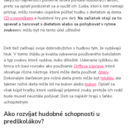
takýchto najmenších pomerne široká ponuka hudobných aktivít,
preto sa oplatí poobzerať sa a využiť ich. Ľudia, ktorí k nim nemajú
prístup, môžu rovnako úspešne púšťať hudbu s dieťaťom aj doma.
CD s pesničkami
a hudobné hry pre deti.
Na začiatok stojí za to
spievať a tancovať s dieťaťom alebo sa pohybovať v rytme
zvukov
ov. môžu byť na tento účel užitočné
Deti tiež začínajú svoje dobrodružstvo s hudbou tým, že vydávajú
hluk. V tomto štádiu je kvalita vybavenia používaného batoľaťom
a typ zvukov, ktoré vydáva, málo dôležité. Udieranie lyžičkou do
hrnca ich baví rovnako ako používanie
Orffova súprava
, ktoré
obsahuje rôzne nástroje, ktoré môže dieťa používať.
činely
.
Dokonalým darčekom pre ročné dieťa preto môže byť
hrkálky
, ale
takmer ročné dieťa môže biť na bubon alebo
bubon
. Oplatí sa
však kúpiť hračky, ktoré vydávajú príjemné zvuky, pretože ich rodič
bude musieť neustále počúvať. Deti sa najskôr hrajú s ľahko
uchopiteľným
Ako rozvíjať hudobné schopnosti u
predškolákov?