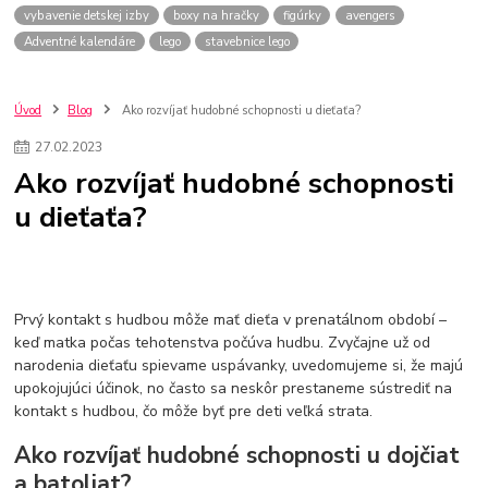
vybavenie detskej izby
boxy na hračky
figúrky
avengers
Adventné kalendáre
lego
stavebnice lego
Úvod
Blog
Ako rozvíjať hudobné schopnosti u dieťaťa?
27
.
02
.
2023
Ako rozvíjať hudobné schopnosti
u dieťaťa?
Prvý kontakt s hudbou môže mať dieťa v prenatálnom období –
keď matka počas tehotenstva počúva hudbu. Zvyčajne už od
narodenia dieťaťu spievame uspávanky, uvedomujeme si, že majú
upokojujúci účinok, no často sa neskôr prestaneme sústrediť na
kontakt s hudbou, čo môže byť pre deti veľká strata.
Ako rozvíjať hudobné schopnosti u dojčiat
a batoliat?