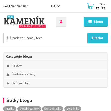
0
ks
EUR
+421 940 949 000
za
0 €
Menu
Hľadať
Kategórie blogu
Hračky
Školské potreby
Detská izba
Štítky blogu
hračky
školské potreby
školské tašky
peračníky