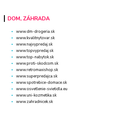
DOM, ZÁHRADA
www.dm-drogeria.sk
www.kvalitnytovar.sk
www.najvypredaj.sk
www.topvypredaj.sk
www.top-nabytok.sk
www.proti-skodcom.sk
www.retromaxishop.sk
www.superpredajca.sk
www.spotrebice-domace.sk
www.osvetlenie-svietidla.eu
www.uni-kozmetika.sk
www.zahradnicek.sk