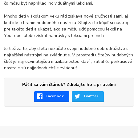
čo môžu byť napríklad individuálnymi lekciami.
Mnoho detí v školskom veku rád získava nové zručnosti sami, aj
keď ide o hranie hudobného nástroja. Stojí za to kúpiť si nástroj
pre takéto deti a ukázať, ako sa môžu učiť pomocou lekcií na
YouTube, alebo získať nahrávky s lekciami pre nich.
Je tiež za to, aby dieťa nezačalo svoje hudobné dobrodružstvo s
najťažšími nástrojmi na zvládnutie. V prostredí učiteľov hudobných
škôl je najrozvinutejšou muzikálnosťou klavír, zatiaľ čo perkusiové
nástroje sú najjednoduchšie zvládnuť
Páčil sa vám článok? Zdieľajte ho s priateľmi
Facebook
Twitter