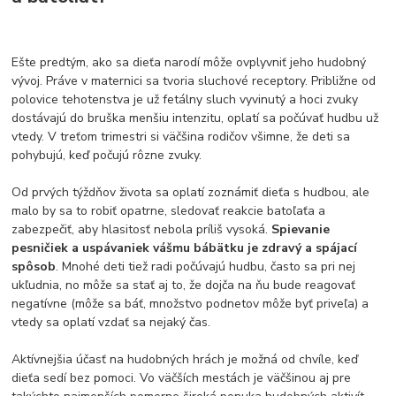
Ešte predtým, ako sa dieťa narodí môže ovplyvniť jeho hudobný
vývoj. Práve v maternici sa tvoria sluchové receptory. Približne od
polovice tehotenstva je už fetálny sluch vyvinutý a hoci zvuky
dostávajú do bruška menšiu intenzitu, oplatí sa počúvať hudbu už
vtedy. V treťom trimestri si väčšina rodičov všimne, že deti sa
pohybujú, keď počujú rôzne zvuky.
Od prvých týždňov života sa oplatí zoznámiť dieťa s hudbou, ale
malo by sa to robiť opatrne, sledovať reakcie batoľaťa a
zabezpečiť, aby hlasitosť nebola príliš vysoká.
Spievanie
pesničiek a uspávaniek vášmu bábätku je zdravý a spájací
spôsob
. Mnohé deti tiež radi počúvajú hudbu, často sa pri nej
ukľudnia, no môže sa stať aj to, že dojča na ňu bude reagovať
negatívne (môže sa báť, množstvo podnetov môže byť priveľa) a
vtedy sa oplatí vzdať sa nejaký čas.
Aktívnejšia účasť na hudobných hrách je možná od chvíle, keď
dieťa sedí bez pomoci. Vo väčších mestách je väčšinou aj pre