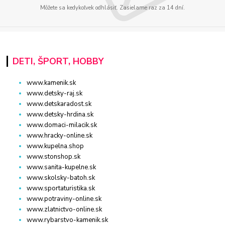
Môžete sa kedykoľvek odhlásiť. Zasielame raz za 14 dní.
DETI, ŠPORT, HOBBY
www.kamenik.sk
www.detsky-raj.sk
www.detskaradost.sk
www.detsky-hrdina.sk
www.domaci-milacik.sk
www.hracky-online.sk
www.kupelna.shop
www.stonshop.sk
www.sanita-kupelne.sk
www.skolsky-batoh.sk
www.sportaturistika.sk
www.potraviny-online.sk
www.zlatnictvo-online.sk
www.rybarstvo-kamenik.sk