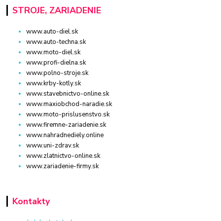
STROJE, ZARIADENIE
www.auto-diel.sk
www.auto-techna.sk
www.moto-diel.sk
www.profi-dielna.sk
www.polno-stroje.sk
www.krby-kotly.sk
www.stavebnictvo-online.sk
www.maxiobchod-naradie.sk
www.moto-prislusenstvo.sk
www.firemne-zariadenie.sk
www.nahradnediely.online
www.uni-zdrav.sk
www.zlatnictvo-online.sk
www.zariadenie-firmy.sk
Kontakty