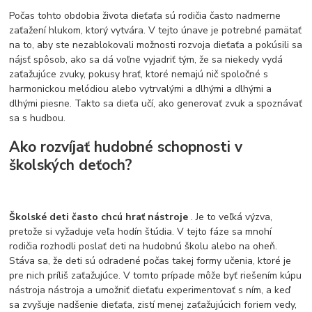
Počas tohto obdobia života dieťaťa sú rodičia často nadmerne
zaťažení hlukom, ktorý vytvára. V tejto únave je potrebné pamätať
na to, aby ste nezablokovali možnosti rozvoja dieťaťa a pokúsili sa
nájsť spôsob, ako sa dá voľne vyjadriť tým, že sa niekedy vydá
zaťažujúce zvuky, pokusy hrať, ktoré nemajú nič spoločné s
harmonickou melódiou alebo vytrvalými a dlhými a dlhými a
dlhými piesne. Takto sa dieťa učí, ako generovať zvuk a spoznávať
sa s hudbou.
Ako rozvíjať hudobné schopnosti v
školských deťoch?
Školské deti často chcú hrať nástroje
. Je to veľká výzva,
pretože si vyžaduje veľa hodín štúdia. V tejto fáze sa mnohí
rodičia rozhodli poslať deti na hudobnú školu alebo na oheň.
Stáva sa, že deti sú odradené počas takej formy učenia, ktoré je
pre nich príliš zaťažujúce. V tomto prípade môže byť riešením kúpu
nástroja nástroja a umožniť dieťaťu experimentovať s ním, a keď
sa zvyšuje nadšenie dieťaťa, zistí menej zaťažujúcich foriem vedy,