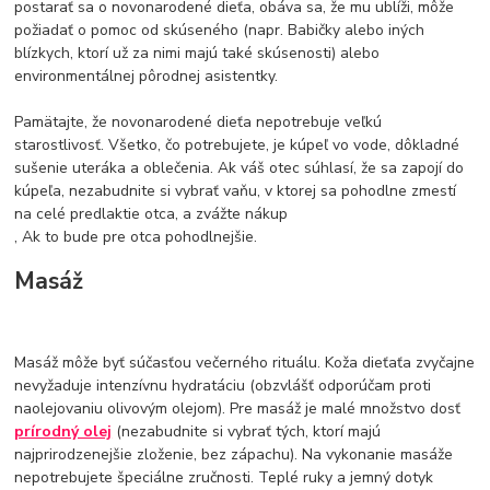
postarať sa o novonarodené dieťa, obáva sa, že mu ublíži, môže
požiadať o pomoc od skúseného (napr. Babičky alebo iných
blízkych, ktorí už za nimi majú také skúsenosti) alebo
environmentálnej pôrodnej asistentky.
Pamätajte, že novonarodené dieťa nepotrebuje veľkú
starostlivosť. Všetko, čo potrebujete, je kúpeľ vo vode, dôkladné
sušenie uteráka a oblečenia. Ak váš otec súhlasí, že sa zapojí do
kúpeľa, nezabudnite si vybrať vaňu, v ktorej sa pohodlne zmestí
na celé predlaktie otca, a zvážte nákup
, Ak to bude pre otca pohodlnejšie.
Masáž
Masáž môže byť súčasťou večerného rituálu. Koža dieťaťa zvyčajne
nevyžaduje intenzívnu hydratáciu (obzvlášť odporúčam proti
naolejovaniu olivovým olejom). Pre masáž je malé množstvo dosť
prírodný olej
(nezabudnite si vybrať tých, ktorí majú
najprirodzenejšie zloženie, bez zápachu). Na vykonanie masáže
nepotrebujete špeciálne zručnosti. Teplé ruky a jemný dotyk