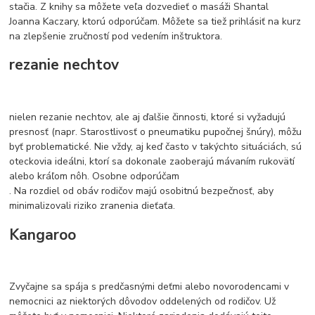
stačia. Z knihy sa môžete veľa dozvedieť o masáži Shantal
Joanna Kaczary, ktorú odporúčam. Môžete sa tiež prihlásiť na kurz
na zlepšenie zručností pod vedením inštruktora.
rezanie nechtov
nielen rezanie nechtov, ale aj ďalšie činnosti, ktoré si vyžadujú
presnosť (napr. Starostlivosť o pneumatiku pupočnej šnúry), môžu
byť problematické. Nie vždy, aj keď často v takýchto situáciách, sú
oteckovia ideálni, ktorí sa dokonale zaoberajú mávaním rukovätí
alebo kráľom nôh. Osobne odporúčam
. Na rozdiel od obáv rodičov majú osobitnú bezpečnosť, aby
minimalizovali riziko zranenia dieťaťa.
Kangaroo
Zvyčajne sa spája s predčasnými deťmi alebo novorodencami v
nemocnici az niektorých dôvodov oddelených od rodičov. Už