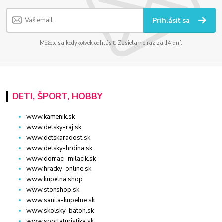
Prihlásiť sa
Môžete sa kedykoľvek odhlásiť. Zasielame raz za 14 dní.
DETI, ŠPORT, HOBBY
www.kamenik.sk
www.detsky-raj.sk
www.detskaradost.sk
www.detsky-hrdina.sk
www.domaci-milacik.sk
www.hracky-online.sk
www.kupelna.shop
www.stonshop.sk
www.sanita-kupelne.sk
www.skolsky-batoh.sk
www.sportaturistika.sk