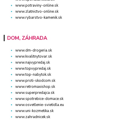
www.potraviny-online.sk
www.zlatnictvo-online.sk
www.rybarstvo-kamenik.sk
DOM, ZÁHRADA
www.dm-drogeria.sk
www.kvalitnytovar.sk
www.najvypredaj.sk
www.topvypredaj.sk
www.top-nabytok.sk
www.proti-skodcom.sk
www.retromaxishop.sk
www.superpredajca.sk
www.spotrebice-domace.sk
www.osvetlenie-svietidla.eu
www.uni-kozmetika.sk
www.zahradnicek.sk