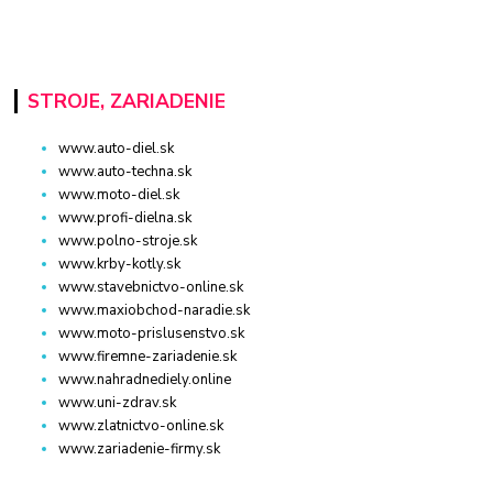
STROJE, ZARIADENIE
www.auto-diel.sk
www.auto-techna.sk
www.moto-diel.sk
www.profi-dielna.sk
www.polno-stroje.sk
www.krby-kotly.sk
www.stavebnictvo-online.sk
www.maxiobchod-naradie.sk
www.moto-prislusenstvo.sk
www.firemne-zariadenie.sk
www.nahradnediely.online
www.uni-zdrav.sk
www.zlatnictvo-online.sk
www.zariadenie-firmy.sk