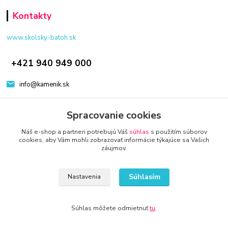
Kontakty
www.skolsky-batoh.sk
+421 940 949 000
info@kamenik.sk
Spracovanie cookies
Náš e-shop a partneri potrebujú Váš
súhlas
s použitím súborov
cookies, aby Vám mohli zobrazovať informácie týkajúce sa Vašich
záujmov.
© 2024 Všetky práva vyhradené KAMENIK.SK
Vytvorené na
Eshop-rychlo.sk
Súhlasím
Nastavenia
Súhlas môžete odmietnuť
tu
.