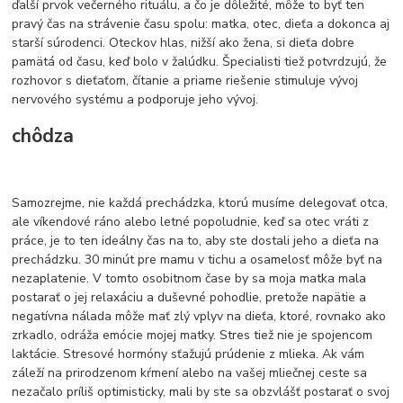
ďalší prvok večerného rituálu, a čo je dôležité, môže to byť ten
pravý čas na strávenie času spolu: matka, otec, dieťa a dokonca aj
starší súrodenci. Oteckov hlas, nižší ako žena, si dieťa dobre
pamätá od času, keď bolo v žalúdku. Špecialisti tiež potvrdzujú, že
rozhovor s dieťaťom, čítanie a priame riešenie stimuluje vývoj
nervového systému a podporuje jeho vývoj.
chôdza
Samozrejme, nie každá prechádzka, ktorú musíme delegovať otca,
ale víkendové ráno alebo letné popoludnie, keď sa otec vráti z
práce, je to ten ideálny čas na to, aby ste dostali jeho a dieťa na
prechádzku. 30 minút pre mamu v tichu a osamelosť môže byť na
nezaplatenie. V tomto osobitnom čase by sa moja matka mala
postarať o jej relaxáciu a duševné pohodlie, pretože napätie a
negatívna nálada môže mať zlý vplyv na dieťa, ktoré, rovnako ako
zrkadlo, odráža emócie mojej matky. Stres tiež nie je spojencom
laktácie. Stresové hormóny sťažujú prúdenie z mlieka. Ak vám
záleží na prirodzenom kŕmení alebo na vašej mliečnej ceste sa
nezačalo príliš optimisticky, mali by ste sa obzvlášť postarať o svoj