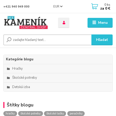
0
ks
EUR
+421 940 949 000
za
0 €
Menu
Hľadať
Kategórie blogu
Hračky
Školské potreby
Detská izba
Štítky blogu
hračky
školské potreby
školské tašky
peračníky