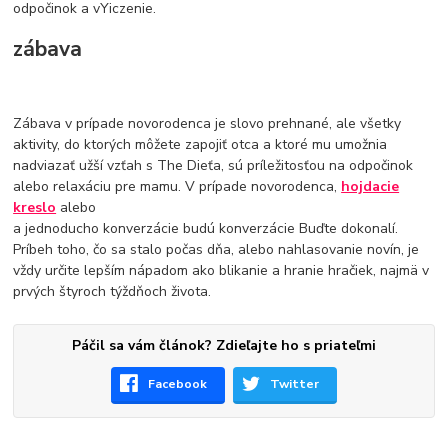
odpočinok a vYiczenie.
zábava
Zábava v prípade novorodenca je slovo prehnané, ale všetky
aktivity, do ktorých môžete zapojiť otca a ktoré mu umožnia
nadviazať užší vzťah s The Dieťa, sú príležitosťou na odpočinok
alebo relaxáciu pre mamu. V prípade novorodenca,
hojdacie
kreslo
alebo
a jednoducho konverzácie budú konverzácie Buďte dokonalí.
Príbeh toho, čo sa stalo počas dňa, alebo nahlasovanie novín, je
vždy určite lepším nápadom ako blikanie a hranie hračiek, najmä v
prvých štyroch týždňoch života.
Páčil sa vám článok? Zdieľajte ho s priateľmi
Facebook
Twitter