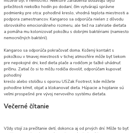
môžete byť v nemocnici. Niektoré zariadenia dodávajú tejto
príležitosti niekoľko hodín po dodaní, čím vytvárajú správne
podmienky pre otca: pohodlné kreslo, vhodná teplota miestnosti a
podpora zamestnancov. Kangaroo sa odporúča nielen z dôvodu
obrovského emocionálneho rozmeru, ale tiež na zahriatie dieťaťa
a pomáha mu kolonizovať pokožku s dobrými baktériami (namiesto
nemocničných baktérií).
Kangaroo sa odporúča pokračovať doma. Kožený kontakt s
pokožkou v tmavej miestnosti v tichej atmosfére môže byť liekom
pre nepokojné dni, keď dieťa plače a rodičom je ťažké uhádnuť
príčinu. Zatiaľ čo si to môžu rodičia dovoliť, odporúčam kupovať
pohodlný
kreslo alebo stoličku s oporou USZak Footrest, kde môžete
pohodlne kŕmiť, objať a klokanovať dieťa. Húpacie a hojdanie sú
veľmi prospešné pre vývoj nervového systému dieťaťa.
Večerné čítanie
Vždy stojí za prečítanie detí, dokonca aj od prvých dní. Môže to byť