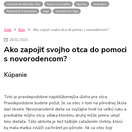
vybavenie detskej izby
boxy na hračky
figúrky
avengers
Adventné kalendáre
lego
stavebnice lego
Úvod
Blog
Ako zapojiť svojho otca do pomoci s novorodencom?
28
.
02
.
2023
Ako zapojiť svojho otca do pomoci
s novorodencom?
Kúpanie
Toto je pravdepodobne najobľúbenejšia úloha pre otca.
Pravdepodobne budete počuť, že sa otec v tom na pôrodnej škole
darí skvele. Novonarodené dieťa sa zvyčajne hodí na veľkú ruku a
predlaktie môjho otca, vďaka ktorému druhý môže jemne umyť
telo dieťaťa. Táto aktivita je tiež ťažkým zaťažením chrbta, ktorú
by mala matka zvlášť zachrániť po pôrode. Ak sa otec bojí