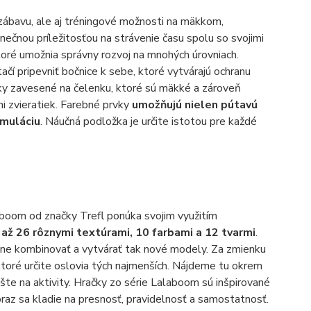
zábavu, ale aj tréningové možnosti na mäkkom,
čnou príležitosťou na strávenie času spolu so svojimi
toré umožnia správny rozvoj na mnohých úrovniach.
ačí pripevniť bočnice k sebe, ktoré vytvárajú ochranu
čky zavesené na čelenku, ktoré sú mäkké a zároveň
mi zvieratiek. Farebné prvky
umožňujú nielen pútavú
imuláciu
. Náučná podložka je určite istotou pre každé
boom od značky Trefl ponúka svojim využitím
až 26 rôznymi textúrami, 10 farbami a 12 tvarmi
.
oľne kombinovať a vytvárať tak nové modely. Za zmienku
 ktoré určite oslovia tých najmenších. Nájdeme tu okrem
šte na aktivity. Hračky zo série Lalaboom sú inšpirované
raz sa kladie na presnosť, pravidelnosť a samostatnosť.