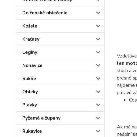
Dojčenské oblečenie
Košele
Kraťasy
Legíny
Vzdelávac
len moto
Nohavice
sluch a z
presné s
Sukňe
nájdeme ú
Obleky
pútavú zá
Ces
Plavky
Pyžamá a župany
Ak má naš
Rukavice
nešpiní s