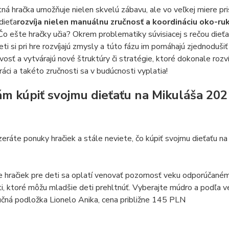
tná hračka umožňuje nielen skvelú zábavu, ale vo veľkej miere pr
 dieťa
rozvíja nielen manuálnu zručnosť a koordináciu oko-ruka
 Čo ešte hračky učia? Okrem problematiky súvisiacej s rečou dieťa 
ti si pri hre rozvíjajú zmysly a túto fázu im pomáhajú zjednodušiť 
vosť a vytvárajú nové štruktúry či stratégie, ktoré dokonale rozví
ráci a takéto zručnosti sa v budúcnosti vyplatia!
m kúpiť svojmu dieťaťu na Mikuláša 202
zeráte ponuky hračiek a stále neviete, čo kúpiť svojmu dieťaťu na 
e hračiek pre deti sa oplatí venovať pozornosť veku odporúčané
i, ktoré môžu mladšie deti prehltnúť. Vyberajte múdro a podľa v
čná podložka Lionelo Anika, cena približne 145 PLN