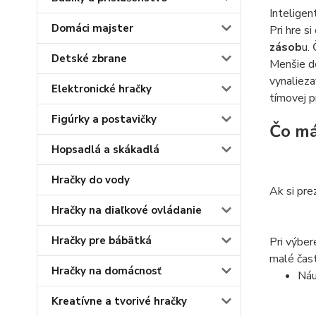
Inteligen
Domáci majster
Pri hre si
zásob
u.
Detské zbrane
Menšie de
vynalieza
Elektronické hračky
tímovej p
Figúrky a postavičky
Čo má
Hopsadlá a skákadlá
Hračky do vody
Ak si pre
Hračky na diaľkové ovládanie
Hračky pre bábätká
Pri výber
malé čast
Hračky na domácnosť
Náu
Kreatívne a tvorivé hračky