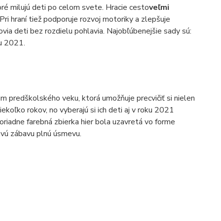
ré milujú deti po celom svete. Hracie cesto
veľmi
 Pri hraní tiež podporuje rozvoj motoriky a zlepšuje
via deti bez rozdielu pohlavia. Najobľúbenejšie sady sú:
u 2021.
 predškolského veku, ktorá umožňuje precvičiť si nielen
iekoľko rokov, no vyberajú si ich deti aj v roku 2021
riadne farebná zbierka hier bola uzavretá vo forme
mavú zábavu plnú úsmevu.