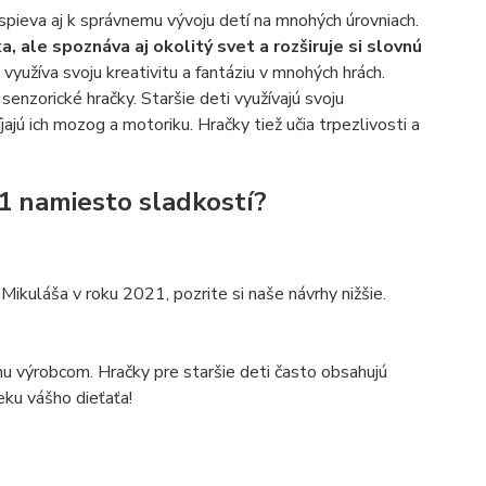
ispieva aj k správnemu vývoju detí na mnohých úrovniach.
, ale spoznáva aj okolitý svet a rozširuje si slovnú
využíva svoju kreativitu a fantáziu v mnohých hrách.
senzorické hračky. Staršie deti využívajú svoju
jajú ich mozog a motoriku. Hračky tiež učia trpezlivosti a
1 namiesto sladkostí?
Mikuláša v roku 2021, pozrite si naše návrhy nižšie.
mu výrobcom. Hračky pre staršie deti často obsahujú
eku vášho dieťaťa!