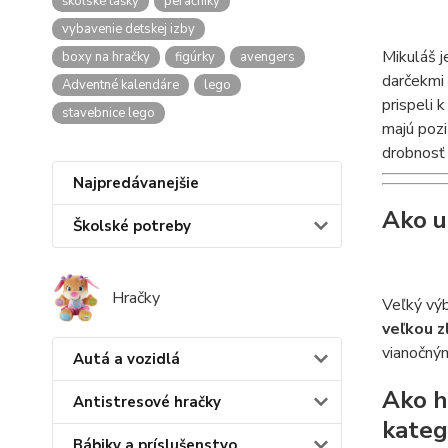
školské tašky
peračníky
vybavenie detskej izby
Mikuláš j
boxy na hračky
figúrky
avengers
darčekmi 
Adventné kalendáre
lego
prispeli 
stavebnice lego
majú pozi
drobnosť
Najpredávanejšie
Ako u
Školské potreby
Hračky
Veľký výb
veľkou z
vianočným
Autá a vozidlá
Ako h
Antistresové hračky
kateg
Bábiky a príslušenstvo