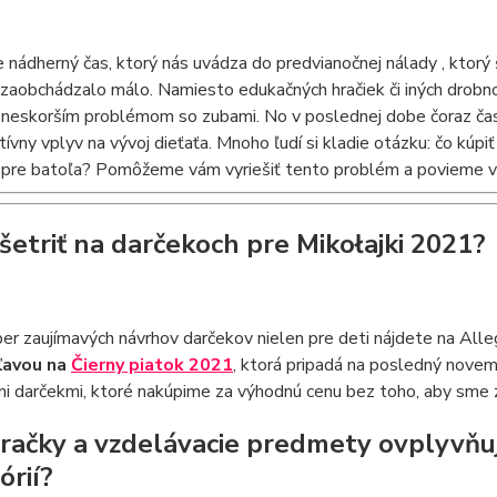
e nádherný čas, ktorý nás uvádza do predvianočnej nálady , ktor
zaobchádzalo málo. Namiesto edukačných hračiek či iných drobností
k neskorším problémom so zubami. No v poslednej dobe čoraz častej
tívny vplyv na vývoj dieťaťa. Mnoho ľudí si kladie otázku: čo kúp
 pre batoľa? Pomôžeme vám vyriešiť tento problém a povieme vá
šetriť na darčekoch pre Mikołajki 2021?
er zaujímavých návrhov darčekov nielen pre deti nájdete na All
ľavou na
Čierny piatok 2021
, ktorá pripadá na posledný novemb
i darčekmi, ktoré nakúpime za výhodnú cenu bez toho, aby sme z
račky a vzdelávacie predmety ovplyvňuj
órií?