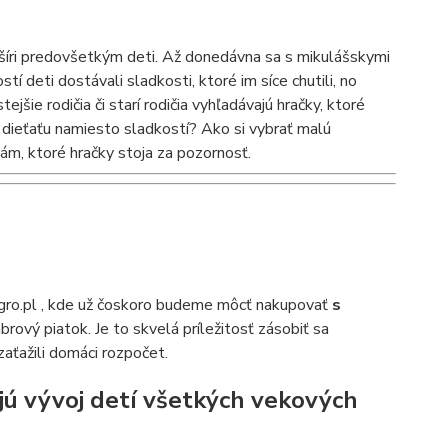
ý šíri predovšetkým deti. Až donedávna sa s mikulášskymi
 deti dostávali sladkosti, ktoré im síce chutili, no
šie rodičia či starí rodičia vyhľadávajú hračky, ktoré
iť dieťaťu namiesto sladkostí? Ako si vybrať malú
m, ktoré hračky stoja za pozornosť.
egro.pl , kde už čoskoro budeme môcť nakupovať
s
rový piatok. Je to skvelá príležitosť zásobiť sa
aťažili domáci rozpočet.
ú vývoj detí všetkých vekových