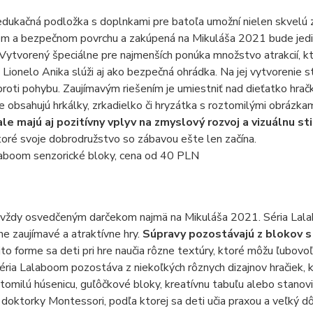
dukačná podložka s doplnkami pre batoľa umožní nielen skvelú 
m a bezpečnom povrchu a zakúpená na Mikuláša 2021 bude jedine
 Vytvorený špeciálne pre najmenších ponúka množstvo atrakcií, k
Lionelo Anika slúži aj ako bezpečná ohrádka. Na jej vytvorenie st
roti pohybu. Zaujímavým riešením je umiestniť nad dieťatko hra
ie obsahujú hrkálky, zrkadielko či hryzátka s roztomilými obrázka
ale majú aj pozitívny vplyv na zmyslový rozvoj a vizuálnu st
toré svoje dobrodružstvo so zábavou ešte len začína.
aboom senzorické bloky, cena od 40 PLN
 vždy osvedčeným darčekom najmä na Mikuláša 2021. Séria Lala
e zaujímavé a atraktívne hry.
Súpravy pozostávajú z blokov s 
to forme sa deti pri hre naučia rôzne textúry, ktoré môžu ľubov
 séria Lalaboom pozostáva z niekoľkých rôznych dizajnov hračiek,
ztomilú húsenicu, guľôčkové bloky, kreatívnu tabuľu alebo stanovi
oktorky Montessori, podľa ktorej sa deti učia praxou a veľký dô