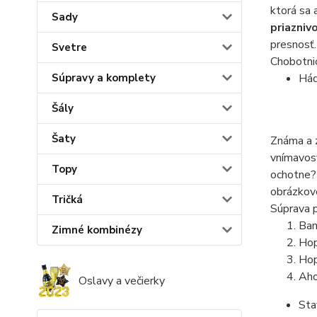
ktorá sa 
Sady
priazniv
presnosť.
Svetre
Chobotni
Súpravy a komplety
Hád
Šály
Šaty
Známa a z
vnímavosť
Topy
ochotne? 
obrázkove
Tričká
Súprava p
Bam
Zimné kombinézy
Hop
Hop
Aho
Oslavy a večierky
Sta