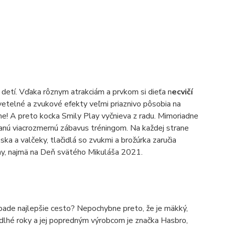
detí. Vďaka rôznym atrakciám a prvkom si dieťa n
ecvičí
vetelné a zvukové efekty veľmi priaznivo pôsobia na
me! A preto kocka Smily Play vyčnieva z radu. Mimoriadne
nú viacrozmernú zábavus tréningom. Na každej strane
ska a valčeky, tlačidlá so zvukmi a brožúrka zaručia
iny, najmä na Deň svätého Mikuláša 2021.
pade najlepšie cesto? Nepochybne preto, že je mäkký,
 dlhé roky a jej popredným výrobcom je značka Hasbro,