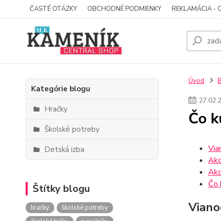
ČASTÉ OTÁZKY
OBCHODNÉ PODMIENKY
REKLAMÁCIA - 
Úvod
Kategórie blogu
27
.
02
.
Hračky
Čo k
Školské potreby
Via
Detská izba
Ako
Ako
Čo 
Štítky blogu
Viano
hračky
školské potreby