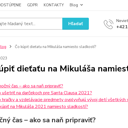
ODSTÚPENIE
GDPR
KONTAKTY
Blog
Neviet
Hľadať
+421
Blog
Čo kúpiť dieťaťu na Mikuláša namiesto sladkostí?
2023
úpiť dieťaťu na Mikuláša namies
nočný čas – ako sa naň pripraviť?
 ušetriť na darčekoch pre Santa Clausa 2021?
 hračky a vzdelávacie predmety ovplyvňujú vývoj detí všetkých 
kúpiť na Mikuláša 2021 namiesto sladkostí?
čný čas – ako sa naň pripraviť?