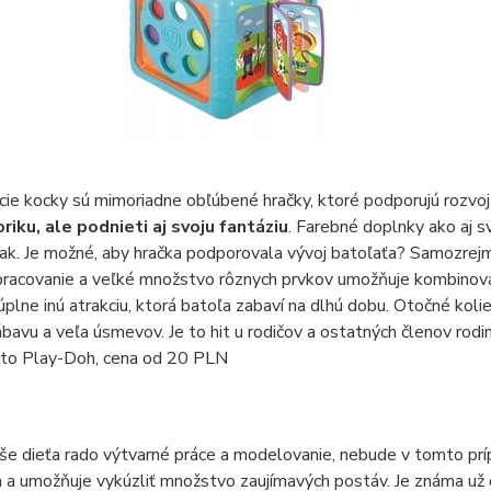
ie kocky sú mimoriadne obľúbené hračky, ktoré podporujú rozvoj 
riku, ale podnieti aj svoju fantáziu
. Farebné doplnky ako aj s
rak. Je možné, aby hračka podporovala vývoj batoľaťa? Samozrej
pracovanie a veľké množstvo rôznych prvkov umožňuje kombinova
plne inú atrakciu, ktorá batoľa zabaví na dlhú dobu. Otočné kolie
bavu a veľa úsmevov. Je to hit u rodičov a ostatných členov rod
to Play-Doh, cena od 20 PLN
e dieťa rado výtvarné práce a modelovanie, nebude v tomto prí
a a umožňuje vykúzliť množstvo zaujímavých postáv. Je známa už