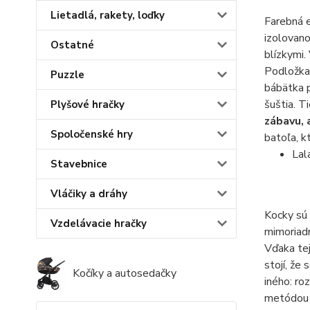
Lietadlá, rakety, loďky
Farebná e
izolovano
Ostatné
blízkymi.
Podložka 
Puzzle
bábätka p
šuštia. T
Plyšové hračky
zábavu, 
Spoločenské hry
batoľa, k
Lal
Stavebnice
Vláčiky a dráhy
Kocky sú
Vzdelávacie hračky
mimoriadn
Vďaka tej
stojí, že
Kočíky a autosedačky
iného: ro
metódou d