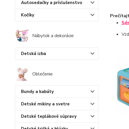
Autosedačky a príslušenstvo
Kočíky
Prečítajt
Sér
Vzd
Nábytok a dekorácie
Detská izba
Oblečenie
Bundy a kabáty
Detské mikiny a svetre
Detské teplákové súpravy
Detské tričká a blúzky