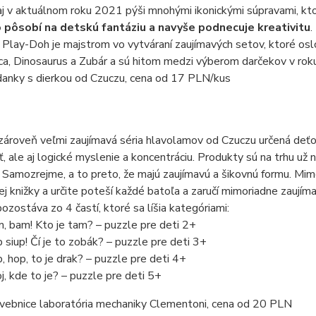
aj v aktuálnom roku 2021 pýši mnohými ikonickými súpravami, kto
o pôsobí na detskú fantáziu a navyše podnecuje kreativitu
.
 Play-Doh je majstrom vo vytváraní zaujímavých setov, ktoré oslo
ca, Dinosaurus a Zubár a sú hitom medzi výberom darčekov v rok
anky s dierkou od Czuczu, cena od 17 PLN/kus
ároveň veľmi zaujímavá séria hlavolamov od Czuczu určená deťom
, ale aj logické myslenie a koncentráciu. Produkty sú na trhu už n
Samozrejme, a to preto, že majú zaujímavú a šikovnú formu. Mimo
j knižky a určite poteší každé batoľa a zaručí mimoriadne zaují
ozostáva zo 4 častí, ktoré sa líšia kategóriami:
, bam! Kto je tam? – puzzle pre deti 2+
 siup! Čí je to zobák? – puzzle pre deti 3+
, hop, to je drak? – puzzle pre deti 4+
j, kde to je? – puzzle pre deti 5+
vebnice laboratória mechaniky Clementoni, cena od 20 PLN