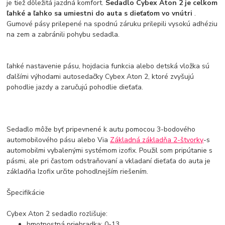
je tiež dôležitá jazdná komfort.
Sedadlo Cybex Aton 2 je celkom
ľahké a ľahko sa umiestni do auta s dieťaťom vo vnútri
.
Gumové pásy prilepené na spodnú záruku prilepili vysokú adhéziu
na zem a zabránili pohybu sedadla.
ľahké nastavenie pásu, hojdacia funkcia alebo detská vložka sú
ďalšími výhodami autosedačky Cybex Aton 2, ktoré zvyšujú
pohodlie jazdy a zaručujú pohodlie dieťaťa.
Sedadlo môže byť pripevnené k autu pomocou 3-bodového
automobilového pásu alebo Via
Základná základňa 2-štvorky
-s
automobilmi vybalenými systémom izofix. Použil som pripútanie s
pásmi, ale pri častom odstraňovaní a vkladaní dieťaťa do auta je
základňa Izofix určite pohodlnejším riešením.
Špecifikácie
Cybex Aton 2 sedadlo rozlišuje:
hmotnostná priehradka: 0-13,