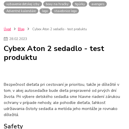
vybavenie detskej izby
boxy na hračky
figúrky
avengers
Adventné kalendáre
lego
stavebnice lego
Úvod
Blog
Cybex Aton 2 sedadlo - test produktu
28
.
02
.
2023
Cybex Aton 2 sedadlo - test
produktu
Bezpečnosť dieťaťa pri cestovaní je prioritou, takže je dôležité v
tom, v akej autosedačke bude dieťa prepravené od prvých dní
života. Pri výbere detského sedadla sme hlavne riadení zárukou
ochrany v prípade nehody, ale pohodlie dieťaťa, ľahkosť
udržiavania čistoty sedadla a metóda jeho montáže je rovnako
dôležitá.
Safety