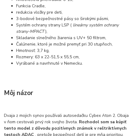
Funkcia Cradle,
redukcia vložky pre deti,
3-bodové bezpečnostné pásy so širokými pásmi,
Systém ochrany strany LSP (
lineárny systém ochrany
strany-MPACT
),
Skladanie slnečného žiarenia s UV+ 50 filtrom,
Čalúnenie, ktoré je možné premyť pri 30 stupňoch,
Hmotnosť: 3,7 kg,
Rozmery: 63 x 22-51,5 x 55,5 cm,
Vyrábané a navrhnuté v Nemecku.
Môj názor
Dvaja z mojich synov používali autosedačku Cybex Aton 2. Obaja
v ňom cestovali prvý rok svojho života.
Rozhodol som sa kúpiť
tento model z dôvodu pozitívnych známok v reštriktívnych
testoch ADAC
, pretože bezpečnosť detí je pre mňa prioritou.