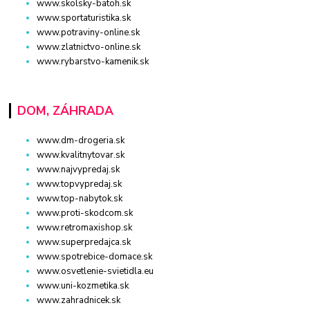
www.skolsky-batoh.sk
www.sportaturistika.sk
www.potraviny-online.sk
www.zlatnictvo-online.sk
www.rybarstvo-kamenik.sk
DOM, ZÁHRADA
www.dm-drogeria.sk
www.kvalitnytovar.sk
www.najvypredaj.sk
www.topvypredaj.sk
www.top-nabytok.sk
www.proti-skodcom.sk
www.retromaxishop.sk
www.superpredajca.sk
www.spotrebice-domace.sk
www.osvetlenie-svietidla.eu
www.uni-kozmetika.sk
www.zahradnicek.sk