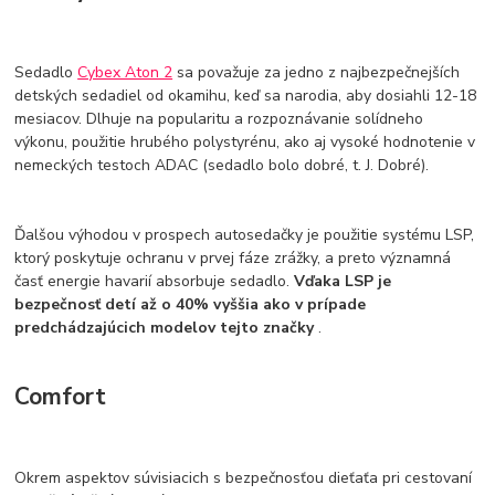
Sedadlo
Cybex Aton 2
sa považuje za jedno z najbezpečnejších
detských sedadiel od okamihu, keď sa narodia, aby dosiahli 12-18
mesiacov. Dlhuje na popularitu a rozpoznávanie solídneho
výkonu, použitie hrubého polystyrénu, ako aj vysoké hodnotenie v
nemeckých testoch ADAC (sedadlo bolo dobré, t. J. Dobré).
Ďalšou výhodou v prospech autosedačky je použitie systému LSP,
ktorý poskytuje ochranu v prvej fáze zrážky, a preto významná
časť energie havarií absorbuje sedadlo.
Vďaka LSP je
bezpečnosť detí až o 40% vyššia ako v prípade
predchádzajúcich modelov tejto značky
.
Comfort
Okrem aspektov súvisiacich s bezpečnosťou dieťaťa pri cestovaní