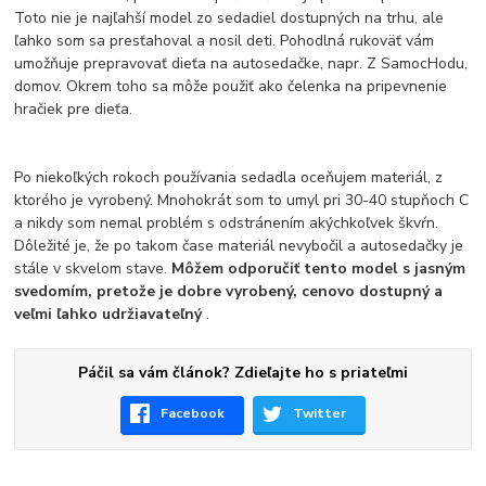
Toto nie je najľahší model zo sedadiel dostupných na trhu, ale
ľahko som sa presťahoval a nosil deti. Pohodlná rukoväť vám
umožňuje prepravovať dieťa na autosedačke, napr. Z SamocHodu,
domov. Okrem toho sa môže použiť ako čelenka na pripevnenie
hračiek pre dieťa.
Po niekoľkých rokoch používania sedadla oceňujem materiál, z
ktorého je vyrobený. Mnohokrát som to umyl pri 30-40 stupňoch C
a nikdy som nemal problém s odstránením akýchkoľvek škvŕn.
Dôležité je, že po takom čase materiál nevybočil a autosedačky je
stále v skvelom stave.
Môžem odporučiť tento model s jasným
svedomím, pretože je dobre vyrobený, cenovo dostupný a
veľmi ľahko udržiavateľný
.
Páčil sa vám článok? Zdieľajte ho s priateľmi
Facebook
Twitter