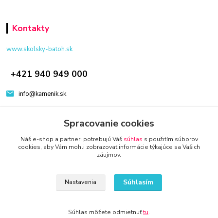
Kontakty
www.skolsky-batoh.sk
+421 940 949 000
info@kamenik.sk
Spracovanie cookies
Náš e-shop a partneri potrebujú Váš
súhlas
s použitím súborov
cookies, aby Vám mohli zobrazovať informácie týkajúce sa Vašich
záujmov.
© 2024 Všetky práva vyhradené KAMENIK.SK
Vytvorené na
Eshop-rychlo.sk
Súhlasím
Nastavenia
Súhlas môžete odmietnuť
tu
.