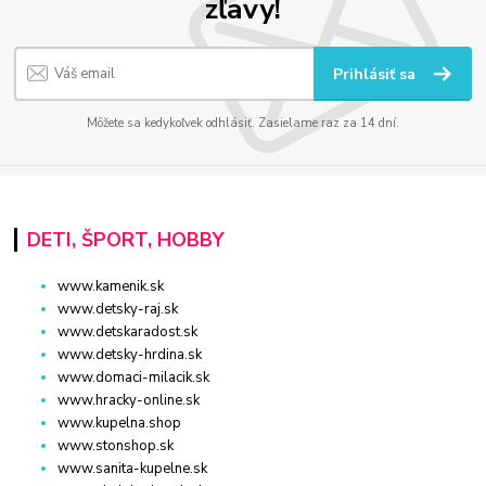
zľavy!
Prihlásiť sa
Môžete sa kedykoľvek odhlásiť. Zasielame raz za 14 dní.
DETI, ŠPORT, HOBBY
www.kamenik.sk
www.detsky-raj.sk
www.detskaradost.sk
www.detsky-hrdina.sk
www.domaci-milacik.sk
www.hracky-online.sk
www.kupelna.shop
www.stonshop.sk
www.sanita-kupelne.sk