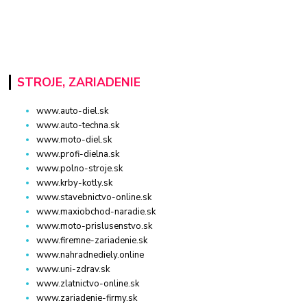
STROJE, ZARIADENIE
www.auto-diel.sk
www.auto-techna.sk
www.moto-diel.sk
www.profi-dielna.sk
www.polno-stroje.sk
www.krby-kotly.sk
www.stavebnictvo-online.sk
www.maxiobchod-naradie.sk
www.moto-prislusenstvo.sk
www.firemne-zariadenie.sk
www.nahradnediely.online
www.uni-zdrav.sk
www.zlatnictvo-online.sk
www.zariadenie-firmy.sk