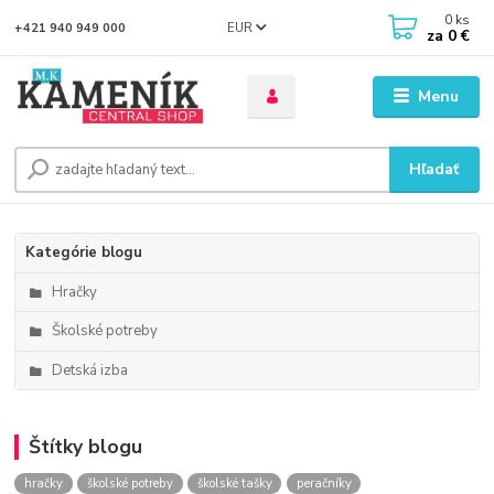
0
ks
EUR
+421 940 949 000
za
0 €
Menu
Hľadať
Kategórie blogu
Hračky
Školské potreby
Detská izba
Štítky blogu
hračky
školské potreby
školské tašky
peračníky