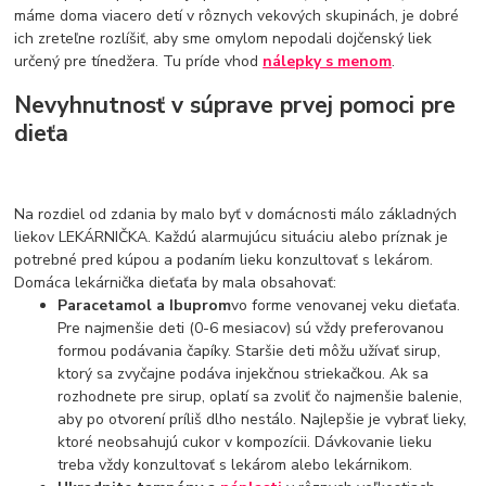
máme doma viacero detí v rôznych vekových skupinách, je dobré
ich zreteľne rozlíšiť, aby sme omylom nepodali dojčenský liek
určený pre tínedžera. Tu príde vhod
nálepky s menom
.
Nevyhnutnosť v súprave prvej pomoci pre
dieťa
Na rozdiel od zdania by malo byť v domácnosti málo základných
liekov LEKÁRNIČKA. Každú alarmujúcu situáciu alebo príznak je
potrebné pred kúpou a podaním lieku konzultovať s lekárom.
Domáca lekárnička dieťaťa by mala obsahovať:
Paracetamol a Ibuprom
vo forme venovanej veku dieťaťa.
Pre najmenšie deti (0-6 mesiacov) sú vždy preferovanou
formou podávania čapíky. Staršie deti môžu užívať sirup,
ktorý sa zvyčajne podáva injekčnou striekačkou. Ak sa
rozhodnete pre sirup, oplatí sa zvoliť čo najmenšie balenie,
aby po otvorení príliš dlho nestálo. Najlepšie je vybrať lieky,
ktoré neobsahujú cukor v kompozícii. Dávkovanie lieku
treba vždy konzultovať s lekárom alebo lekárnikom.