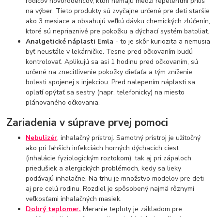
rodičov novorodencov, ktorí nemajú medzi repelentmi príliš
na výber. Tieto produkty sú zvyčajne určené pre deti staršie
ako 3 mesiace a obsahujú veľkú dávku chemických zlúčenín,
ktoré sú nepriaznivé pre pokožku a dýchací systém batoliat.
Analgetické náplasti Emla
- to je skôr kuriozita a nemusia
byť neustále v lekárničke. Tesne pred očkovaním budú
kontrolovať. Aplikujú sa asi 1 hodinu pred očkovaním, sú
určené na znecitlivenie pokožky dieťaťa a tým zníženie
bolesti spojenej s injekciou. Pred nalepením náplasti sa
oplatí opýtať sa sestry (napr. telefonicky) na miesto
plánovaného očkovania.
Zariadenia v súprave prvej pomoci
Nebulizér
, inhalačný prístroj. Samotný prístroj je užitočný
ako pri ľahších infekciách horných dýchacích ciest
(inhalácie fyziologickým roztokom), tak aj pri zápaloch
priedušiek a alergických problémoch, kedy sa lieky
podávajú inhalačne. Na trhu je množstvo modelov pre deti
aj pre celú rodinu. Rozdiel je spôsobený najmä rôznymi
veľkosťami inhalačných masiek.
Dobrý teplomer.
Meranie teploty je základom pre