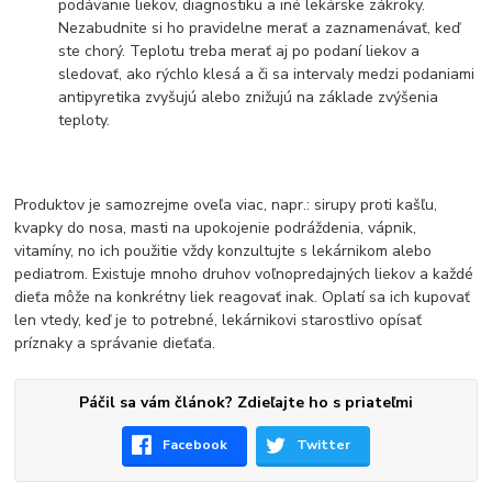
podávanie liekov, diagnostiku a iné lekárske zákroky.
Nezabudnite si ho pravidelne merať a zaznamenávať, keď
ste chorý. Teplotu treba merať aj po podaní liekov a
sledovať, ako rýchlo klesá a či sa intervaly medzi podaniami
antipyretika zvyšujú alebo znižujú na základe zvýšenia
teploty.
Produktov je samozrejme oveľa viac, napr.: sirupy proti kašľu,
kvapky do nosa, masti na upokojenie podráždenia, vápnik,
vitamíny, no ich použitie vždy konzultujte s lekárnikom alebo
pediatrom. Existuje mnoho druhov voľnopredajných liekov a každé
dieťa môže na konkrétny liek reagovať inak. Oplatí sa ich kupovať
len vtedy, keď je to potrebné, lekárnikovi starostlivo opísať
príznaky a správanie dieťaťa.
Páčil sa vám článok? Zdieľajte ho s priateľmi
Facebook
Twitter