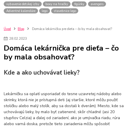
vybavenie detskej izby
boxy na hračky
figúrky
avengers
Adventné kalendáre
lego
stavebnice lego
Úvod
Blog
Domáca lekárnička pre dieťa – čo by mala obsahovať?
28
.
02
.
2023
Domáca lekárnička pre dieťa – čo
by mala obsahovať?
Kde a ako uchovávať lieky?
Lekárničku sa oplatí usporiadať do tesne uzavretej nádoby alebo
skrinky, ktorá nie je prístupná deti (aj staršie, ktoré môžu použiť
stoličku alebo malý stolík, aby sa dostali k dverám). Miesto, kde sa
uchovávajú lieky, by malo byť zatienené, skôr chladné (asi 20
stupňov Celzia) a ďalej od zariadení, ako je umývačka riadu, rúra
alebo varná doska, pretože tieto zariadenia môžu spôsobiť