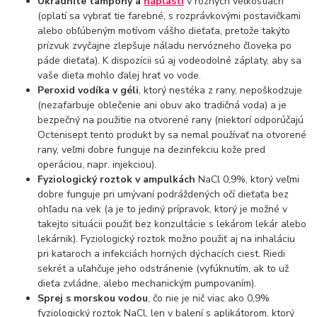
Ukradnite tampóny a
náplasti
v rôznych veľkostiach
(oplatí sa vybrať tie farebné, s rozprávkovými postavičkami
alebo obľúbeným motívom vášho dieťaťa, pretože takýto
prízvuk zvyčajne zlepšuje náladu nervózneho človeka po
páde dieťaťa). K dispozícii sú aj vodeodolné záplaty, aby sa
vaše dieťa mohlo ďalej hrať vo vode.
Peroxid vodíka v géli
, ktorý nestéka z rany, nepoškodzuje
(nezafarbuje oblečenie ani obuv ako tradičná voda) a je
bezpečný na použitie na otvorené rany (niektorí odporúčajú
Octenisept tento produkt by sa nemal používať na otvorené
rany, veľmi dobre funguje na dezinfekciu kože pred
operáciou, napr. injekciou).
Fyziologický roztok v ampulkách
NaCl 0,9%, ktorý veľmi
dobre funguje pri umývaní podráždených očí dieťaťa bez
ohľadu na vek (a je to jediný prípravok, ktorý je možné v
takejto situácii použiť bez konzultácie s lekárom lekár alebo
lekárnik). Fyziologický roztok možno použiť aj na inhaláciu
pri kataroch a infekciách horných dýchacích ciest. Riedi
sekrét a uľahčuje jeho odstránenie (vyfúknutím, ak to už
dieťa zvládne, alebo mechanickým pumpovaním).
Sprej s morskou vodou
, čo nie je nič viac ako 0,9%
fyziologický roztok NaCl, len v balení s aplikátorom, ktorý