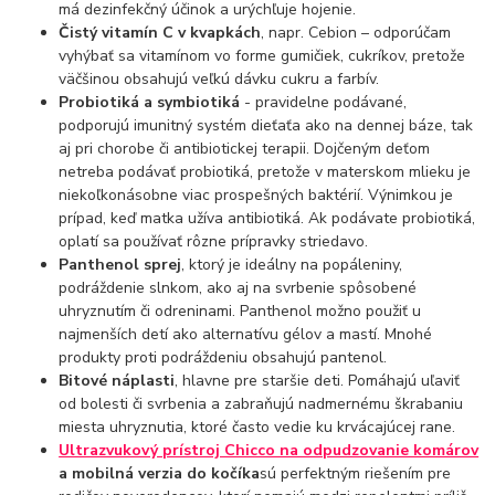
má dezinfekčný účinok a urýchľuje hojenie.
Čistý vitamín C v kvapkách
, napr. Cebion – odporúčam
vyhýbať sa vitamínom vo forme gumičiek, cukríkov, pretože
väčšinou obsahujú veľkú dávku cukru a farbív.
Probiotiká a symbiotiká
- pravidelne podávané,
podporujú imunitný systém dieťaťa ako na dennej báze, tak
aj pri chorobe či antibiotickej terapii. Dojčeným deťom
netreba podávať probiotiká, pretože v materskom mlieku je
niekoľkonásobne viac prospešných baktérií. Výnimkou je
prípad, keď matka užíva antibiotiká. Ak podávate probiotiká,
oplatí sa používať rôzne prípravky striedavo.
Panthenol sprej
, ktorý je ideálny na popáleniny,
podráždenie slnkom, ako aj na svrbenie spôsobené
uhryznutím či odreninami. Panthenol možno použiť u
najmenších detí ako alternatívu gélov a mastí. Mnohé
produkty proti podráždeniu obsahujú pantenol.
Bitové náplasti
, hlavne pre staršie deti. Pomáhajú uľaviť
od bolesti či svrbenia a zabraňujú nadmernému škrabaniu
miesta uhryznutia, ktoré často vedie ku krvácajúcej rane.
Ultrazvukový prístroj Chicco na odpudzovanie komárov
a mobilná verzia do kočíka
sú perfektným riešením pre