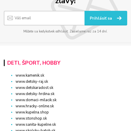
zľavy!
Prihlásiť sa
Môžete sa kedykoľvek odhlásiť. Zasielame raz za 14 dní.
DETI, ŠPORT, HOBBY
www.kamenik.sk
www.detsky-raj.sk
www.detskaradost.sk
www.detsky-hrdina.sk
www.domaci-milacik.sk
www.hracky-online.sk
www.kupelna.shop
www.stonshop.sk
www.sanita-kupelne.sk
www.skolsky-batoh.sk