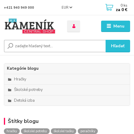
0
ks
EUR
+421 940 949 000
za
0 €
Menu
Hľadať
Kategórie blogu
Hračky
Školské potreby
Detská izba
Štítky blogu
hračky
školské potreby
školské tašky
peračníky