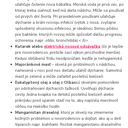
uľahčuje čistenie nosa bábätka. Morská voda je prvá vec, po
ktorej treba siahnuť, keď má dieťa nádchu. Môže sa používať
od prvých dní života. Pri pravidelnom používaní uľahčuje
dýchanie a bráni rozvoju infekcií (výtok z nosa, zvyčajne
spôsobený vírusovou infekciou, je ideálnou živnou pôdou
pre baktérie, ktorých rozvoj môže spôsobiť ďalšiu progresiu
ochorenia, napr. otitis, bronchitída).< /li>
Katarek alebo
elektrická nosová odsávačka
(čo je lepšie
pre novorodencov, pretože sací výkon jerozhodne menšie).
Kedysi obľúbenú fridu neodporúčam, keďže je nehygienická.
Majoránková masť
– skvelá pri problémoch s nádchou,
nanesená v noci pod nos dieťaťu uľahčí dýchanie. Samotná
masť je zelená a môže zafarbiť posteľnú bielizeň.
Eukalyptový olej a olej z Olbas
sú skvelými pomocníkmi
pri odstraňovaní dýchacích ťažkostí. Uvoľňujú dýchacie
cesty. Jedna kvapka na detskú posteľnú bielizeň alebo
prikrývku pred spaním stačí na to, aby naplnila miestnosť
vôňou na niekoľko hodín.
Manganistan draselný
, ktorý je skvelý na zmiernenie
kožných problémov u novorodencov a dojčiat, ako aj u detí
trpiacich napr. kiahňami. Roztok manganistanu draselného