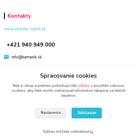
Kontakty
www.skolsky-batoh.sk
+421 940 949 000
info@kamenik.sk
Spracovanie cookies
Náš e-shop a partneri potrebujú Váš
súhlas
s použitím súborov
cookies, aby Vám mohli zobrazovať informácie týkajúce sa Vašich
záujmov.
© 2024 Všetky práva vyhradené KAMENIK.SK
Vytvorené na
Eshop-rychlo.sk
Súhlasím
Nastavenia
Súhlas môžete odmietnuť
tu
.