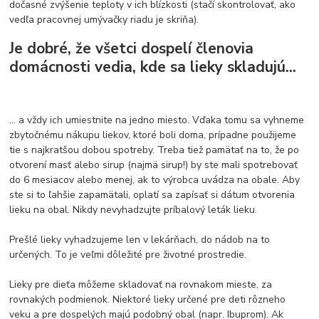
dočasné zvýšenie teploty v ich blízkosti (stačí skontrolovať, ako
vedľa pracovnej umývačky riadu je skriňa).
Je dobré, že všetci dospelí členovia
domácnosti vedia, kde sa lieky skladujú...
... a vždy ich umiestnite na jedno miesto. Vďaka tomu sa vyhneme
zbytočnému nákupu liekov, ktoré boli doma, prípadne použijeme
tie s najkratšou dobou spotreby. Treba tiež pamätať na to, že po
otvorení masť alebo sirup (najmä sirup!) by ste mali spotrebovať
do 6 mesiacov alebo menej, ak to výrobca uvádza na obale. Aby
ste si to ľahšie zapamätali, oplatí sa zapísať si dátum otvorenia
lieku na obal. Nikdy nevyhadzujte príbalový leták lieku.
Prešlé lieky vyhadzujeme len v lekárňach, do nádob na to
určených. To je veľmi dôležité pre životné prostredie.
Lieky pre dieťa môžeme skladovať na rovnakom mieste, za
rovnakých podmienok. Niektoré lieky určené pre deti rôzneho
veku a pre dospelých majú podobný obal (napr. Ibuprom). Ak