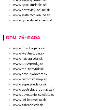
www.sportaturistika.sk
www.potraviny-online.sk
www.zlatnictvo-online.sk
www.rybarstvo-kamenik.sk
DOM, ZÁHRADA
www.dm-drogeria.sk
www.kvalitnytovar.sk
www.najvypredaj.sk
www.topvypredaj.sk
www.top-nabytok.sk
www.proti-skodcom.sk
www.retromaxishop.sk
www.superpredajca.sk
www.spotrebice-domace.sk
www.osvetlenie-svietidla.eu
www.uni-kozmetika.sk
www.zahradnicek.sk