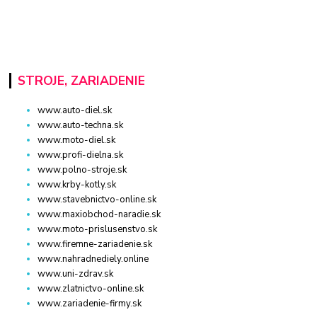
STROJE, ZARIADENIE
www.auto-diel.sk
www.auto-techna.sk
www.moto-diel.sk
www.profi-dielna.sk
www.polno-stroje.sk
www.krby-kotly.sk
www.stavebnictvo-online.sk
www.maxiobchod-naradie.sk
www.moto-prislusenstvo.sk
www.firemne-zariadenie.sk
www.nahradnediely.online
www.uni-zdrav.sk
www.zlatnictvo-online.sk
www.zariadenie-firmy.sk