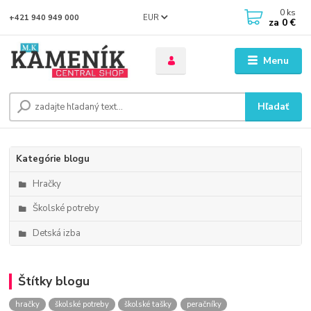
0
ks
EUR
+421 940 949 000
za
0 €
Menu
Hľadať
Kategórie blogu
Hračky
Školské potreby
Detská izba
Štítky blogu
hračky
školské potreby
školské tašky
peračníky