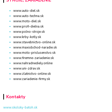
STROJE, ZARIADENIE
www.auto-diel.sk
www.auto-techna.sk
www.moto-diel.sk
www.profi-dielna.sk
www.polno-stroje.sk
www.krby-kotly.sk
www.stavebnictvo-online.sk
www.maxiobchod-naradie.sk
www.moto-prislusenstvo.sk
www.firemne-zariadenie.sk
www.nahradnediely.online
www.uni-zdrav.sk
www.zlatnictvo-online.sk
www.zariadenie-firmy.sk
Kontakty
www.skolsky-batoh.sk