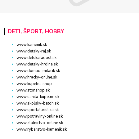
DETI, ŠPORT, HOBBY
www.kamenik.sk
www.detsky-raj.sk
www.detskaradost.sk
www.detsky-hrdina.sk
www.domaci-milacik.sk
www.hracky-online.sk
www.kupelna.shop
www.stonshop.sk
www.sanita-kupelne.sk
www.skolsky-batoh.sk
www.sportaturistika.sk
www.potraviny-online.sk
www.zlatnictvo-online.sk
www.rybarstvo-kamenik.sk