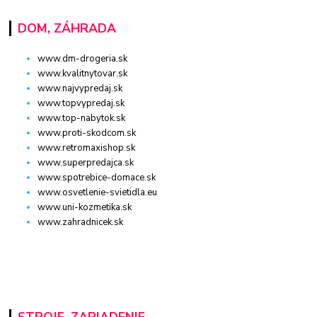
DOM, ZÁHRADA
www.dm-drogeria.sk
www.kvalitnytovar.sk
www.najvypredaj.sk
www.topvypredaj.sk
www.top-nabytok.sk
www.proti-skodcom.sk
www.retromaxishop.sk
www.superpredajca.sk
www.spotrebice-domace.sk
www.osvetlenie-svietidla.eu
www.uni-kozmetika.sk
www.zahradnicek.sk