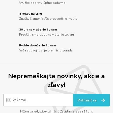
Využite dopravu úplne zadarmo
8 rokov na trhu
Značka Kameník Vás presvedčí o kvalite
30 dní na vrátenie tovaru
Predĺžili sme dobu na vrátenie tovaru
Rýchle doručenie tovaru
Vaša spokojnosť je pre nás prvoradá
Nepremeškajte novinky, akcie a
zľavy!
Prihlásiť sa
Môžete sa kedykoľvek odhlásiť. Zasielame raz za 14 dní.