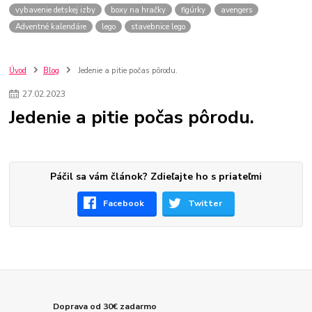
vybavenie detskej izby
boxy na hračky
figúrky
avengers
Adventné kalendáre
lego
stavebnice lego
Úvod
Blog
Jedenie a pitie počas pôrodu.
27
.
02
.
2023
Jedenie a pitie počas pôrodu.
Páčil sa vám článok? Zdieľajte ho s priateľmi
Facebook
Twitter
Doprava od 30€ zadarmo