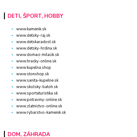
DETI, ŠPORT, HOBBY
www.kamenik.sk
www.detsky-raj.sk
www.detskaradost.sk
www.detsky-hrdina.sk
www.domaci-milacik.sk
www.hracky-online.sk
www.kupelna.shop
www.stonshop.sk
www.sanita-kupelne.sk
www.skolsky-batoh.sk
www.sportaturistika.sk
www.potraviny-online.sk
www.zlatnictvo-online.sk
www.rybarstvo-kamenik.sk
DOM, ZÁHRADA