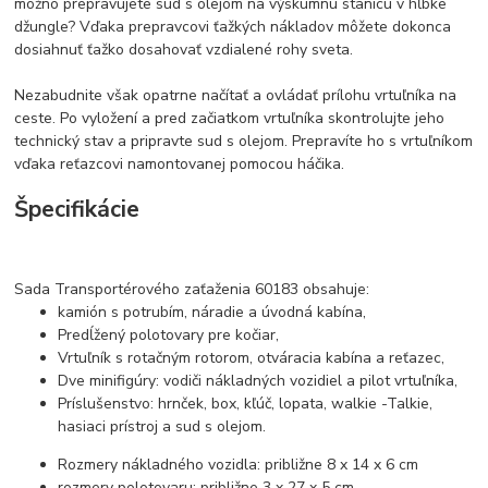
možno prepravujete sud s olejom na výskumnú stanicu v hĺbke
džungle? Vďaka prepravcovi ťažkých nákladov môžete dokonca
dosiahnuť ťažko dosahovať vzdialené rohy sveta.
Nezabudnite však opatrne načítať a ovládať prílohu vrtuľníka na
ceste. Po vyložení a pred začiatkom vrtuľníka skontrolujte jeho
technický stav a pripravte sud s olejom. Prepravíte ho s vrtuľníkom
vďaka reťazcovi namontovanej pomocou háčika.
Špecifikácie
Sada Transportérového zaťaženia 60183 obsahuje:
kamión s potrubím, náradie a úvodná kabína,
Predĺžený polotovary pre kočiar,
Vrtuľník s rotačným rotorom, otváracia kabína a reťazec,
Dve minifigúry: vodiči nákladných vozidiel a pilot vrtuľníka,
Príslušenstvo: hrnček, box, kľúč, lopata, walkie -Talkie,
hasiaci prístroj a sud s olejom.
Rozmery nákladného vozidla: približne 8 x 14 x 6 cm
rozmery polotovaru: približne 3 x 27 x 5 cm