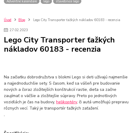
Adventné kalendáre
lego
stavebnice lego
Úvod
Blog
Lego City Transporter ťažkých nákladov 60183 - recenzia
27
.
02
.
2023
Lego City Transporter ťažkých
nákladov 60183 - recenzia
Na začiatku dobrodružstva s blokmi Lego si deti užívajú najmenšie
a najjednoduchšie sety. S časom, keď sa vášeň pre budovanie
nových a čoraz zložitejších konštrukcií rastie, dieťa sa začne
zaujímať o väčšie a zložitejšie súpravy. Preto po jednotlivých
vozidlách je čas na budovy,
helikoptéry
, či autá umožňujú prepravu
rôznych vecí. Taký je transportér ťažkých zaťažení.
,