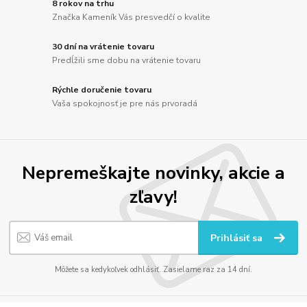
8 rokov na trhu
Značka Kameník Vás presvedčí o kvalite
30 dní na vrátenie tovaru
Predĺžili sme dobu na vrátenie tovaru
Rýchle doručenie tovaru
Vaša spokojnosť je pre nás prvoradá
Nepremeškajte novinky, akcie a
zľavy!
Prihlásiť sa
Môžete sa kedykoľvek odhlásiť. Zasielame raz za 14 dní.