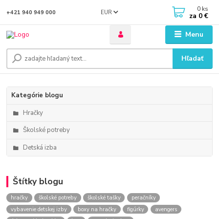
0
ks
EUR
+421 940 949 000
za
0 €
Menu
Hľadať
Kategórie blogu
Hračky
Školské potreby
Detská izba
Štítky blogu
hračky
školské potreby
školské tašky
peračníky
vybavenie detskej izby
boxy na hračky
figúrky
avengers