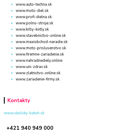
www.auto-techna.sk
www.moto-diel.sk
www.profi-dielna.sk
www.polno-stroje.sk
www.krby-kotly.sk
www.stavebnictvo-online.sk
www.maxiobchod-naradie.sk
www.moto-prislusenstvo.sk
www.firemne-zariadenie.sk
www.nahradnediely.online
www.uni-zdrav.sk
www.zlatnictvo-online.sk
www.zariadenie-firmy.sk
Kontakty
www.skolsky-batoh.sk
+421 940 949 000