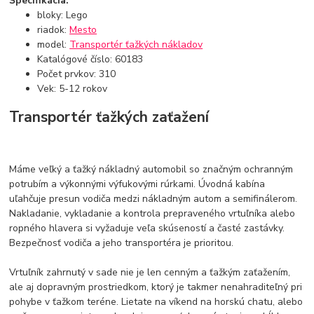
Špecifikácia:
bloky: Lego
riadok:
Mesto
model:
Transportér ťažkých nákladov
Katalógové číslo: 60183
Počet prvkov: 310
Vek: 5-12 rokov
Transportér ťažkých zaťažení
Máme veľký a ťažký nákladný automobil so značným ochranným
potrubím a výkonnými výfukovými rúrkami. Úvodná kabína
uľahčuje presun vodiča medzi nákladným autom a semifinálerom.
Nakladanie, vykladanie a kontrola prepraveného vrtuľníka alebo
ropného hlavera si vyžaduje veľa skúseností a časté zastávky.
Bezpečnosť vodiča a jeho transportéra je prioritou.
Vrtuľník zahrnutý v sade nie je len cenným a ťažkým zaťažením,
ale aj dopravným prostriedkom, ktorý je takmer nenahraditeľný pri
pohybe v ťažkom teréne. Lietate na víkend na horskú chatu, alebo