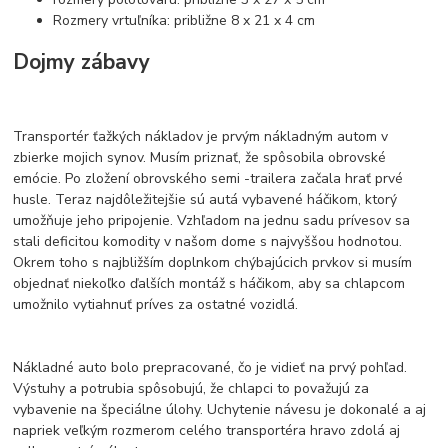
Rozmery vrtuľníka: približne 8 x 21 x 4 cm
Dojmy zábavy
Transportér ťažkých nákladov je prvým nákladným autom v
zbierke mojich synov. Musím priznať, že spôsobila obrovské
emócie. Po zložení obrovského semi -trailera začala hrať prvé
husle. Teraz najdôležitejšie sú autá vybavené háčikom, ktorý
umožňuje jeho pripojenie. Vzhľadom na jednu sadu prívesov sa
stali deficitou komodity v našom dome s najvyššou hodnotou.
Okrem toho s najbližším doplnkom chýbajúcich prvkov si musím
objednať niekoľko ďalších montáž s háčikom, aby sa chlapcom
umožnilo vytiahnuť príves za ostatné vozidlá.
Nákladné auto bolo prepracované, čo je vidieť na prvý pohľad.
Výstuhy a potrubia spôsobujú, že chlapci to považujú za
vybavenie na špeciálne úlohy. Uchytenie návesu je dokonalé a aj
napriek veľkým rozmerom celého transportéra hravo zdolá aj