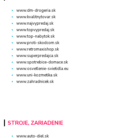
www.dm-drogeria.sk
www.kvalitnytovar.sk
www.najvypredaj.sk
www.topvypredaj.sk
www.top-nabytok.sk
www.proti-skodcom.sk
www.retromaxishop.sk
www.superpredajca.sk
www.spotrebice-domace.sk
www.osvetlenie-svietidla.eu
www.uni-kozmetika.sk
www.zahradnicek.sk
STROJE, ZARIADENIE
www.auto-diel.sk