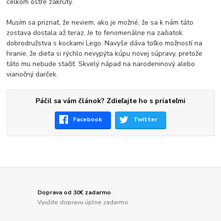
celkom ostré zákruty.
Musím sa priznať, že neviem, ako je možné, že sa k nám táto
zostava dostala až teraz. Je to fenomenálne na začiatok
dobrodružstva s kockami Lego. Navyše dáva toľko možností na
hranie, že dieťa si rýchlo nevypýta kúpu novej súpravy, pretože
táto mu nebude stačiť. Skvelý nápad na narodeninový alebo
vianočný darček.
Páčil sa vám článok? Zdieľajte ho s priateľmi
Facebook
Twitter
Doprava od 30€ zadarmo
Využite dopravu úplne zadarmo