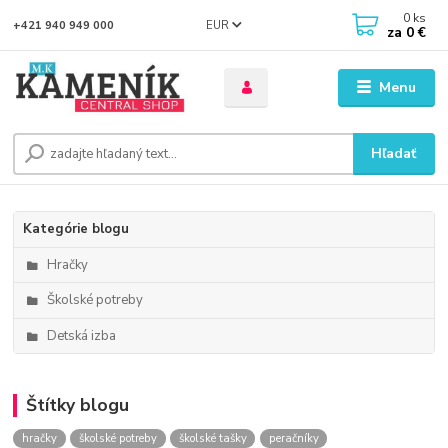
0
ks
EUR
+421 940 949 000
za
0 €
Menu
Hľadať
Kategórie blogu
Hračky
Školské potreby
Detská izba
Štítky blogu
hračky
školské potreby
školské tašky
peračníky