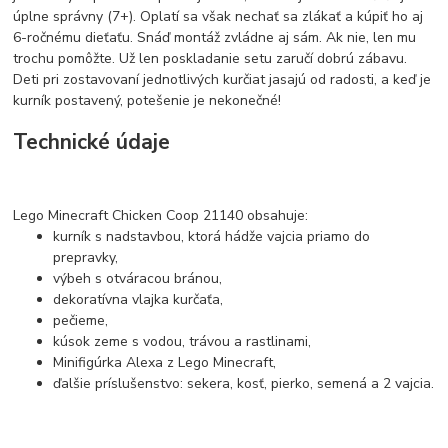
úplne správny (7+). Oplatí sa však nechať sa zlákať a kúpiť ho aj
6-ročnému dieťaťu. Snáď montáž zvládne aj sám. Ak nie, len mu
trochu pomôžte. Už len poskladanie setu zaručí dobrú zábavu.
Deti pri zostavovaní jednotlivých kurčiat jasajú od radosti, a keď je
kurník postavený, potešenie je nekonečné!
Technické údaje
Lego Minecraft Chicken Coop 21140 obsahuje:
kurník s nadstavbou, ktorá hádže vajcia priamo do
prepravky,
výbeh s otváracou bránou,
dekoratívna vlajka kurčaťa,
pečieme,
kúsok zeme s vodou, trávou a rastlinami,
Minifigúrka Alexa z Lego Minecraft,
ďalšie príslušenstvo: sekera, kosť, pierko, semená a 2 vajcia.