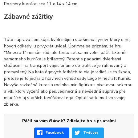
Rozmery kurníka: cca 11 x 14 x 14 cm
Zábavné zážitky
Túto súpravu som kúpil kvôli môjmu staršiemu synovi, ktorý o nej
hovorí odkedy ju prvýkrát uvidel. Úprimne sa priznám, že hru
"Minecraft" nemám rád, ale tento set sa mi veľmi páčil. Exteriér
samotného kurníka je brilantný! Patent s padacími dvierkami
slúžiacimi na transport vajec priamo do truhlice je rafinovaný a
premyslený. Na katalógových fotkách to nie je vidieť. Je to škoda,
pretože je to jedna z hlavných výhod sady Lego Minecraft Kurník.
Navyše rozkošná kuracia rodinka, minifigúrka s pixelovou sekerou
a vlk, ktorý vyzerá ako pes. Jedinečná a nevšedná súprava pre
mladších aj starších fanúšikov Lega. Oplatí sa to mať vo svojej
zbierke.
Páčil sa vám článok? Zdieľajte ho s priateľmi
Facebook
Twitter