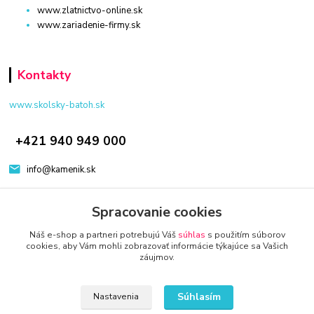
www.zlatnictvo-online.sk
www.zariadenie-firmy.sk
Kontakty
www.skolsky-batoh.sk
+421 940 949 000
info@kamenik.sk
Spracovanie cookies
Náš e-shop a partneri potrebujú Váš
súhlas
s použitím súborov
cookies, aby Vám mohli zobrazovať informácie týkajúce sa Vašich
záujmov.
© 2024 Všetky práva vyhradené KAMENIK.SK
Vytvorené na
Eshop-rychlo.sk
Súhlasím
Nastavenia