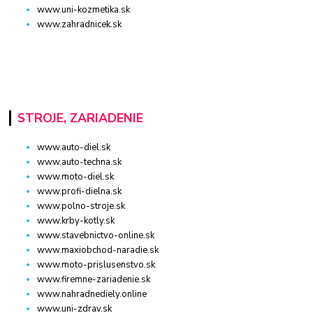
www.uni-kozmetika.sk
www.zahradnicek.sk
STROJE, ZARIADENIE
www.auto-diel.sk
www.auto-techna.sk
www.moto-diel.sk
www.profi-dielna.sk
www.polno-stroje.sk
www.krby-kotly.sk
www.stavebnictvo-online.sk
www.maxiobchod-naradie.sk
www.moto-prislusenstvo.sk
www.firemne-zariadenie.sk
www.nahradnediely.online
www.uni-zdrav.sk