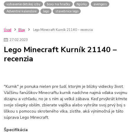
vybavenie detskej izby
boxy na hračky
figúrky
avengers
Adventné kalendáre
lego
stavebnice lego
Úvod
Blog
Lego Minecraft Kurník 21140 – recenzia
27
.
02
.
2023
Lego Minecraft Kurník 21140 –
recenzia
"Kurnik" je ponuka nielen pre ľudí, ktorým je blízky vidiecky život.
Väčšinu fanúšikov Minecraftu kurník nadchne najmä vďaka svojmu
dizajnu a vzhľadu, no je s ním aj veľká zábava. Keď prvýkrát kŕmite
svoje sliepky obilím, zbierate vajíčka alebo vyhráte svoj prvý boj s
líškou s pomocou skroteného vlka, zistíte, aká výnimočná je táto
súprava Lego Minecraft.
Špecifikácia