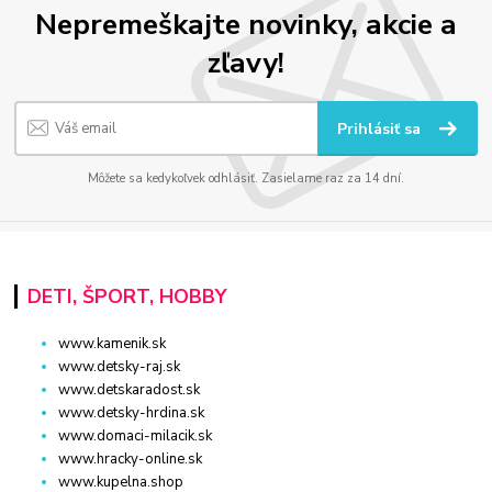
Nepremeškajte novinky, akcie a
zľavy!
Prihlásiť sa
Môžete sa kedykoľvek odhlásiť. Zasielame raz za 14 dní.
DETI, ŠPORT, HOBBY
www.kamenik.sk
www.detsky-raj.sk
www.detskaradost.sk
www.detsky-hrdina.sk
www.domaci-milacik.sk
www.hracky-online.sk
www.kupelna.shop