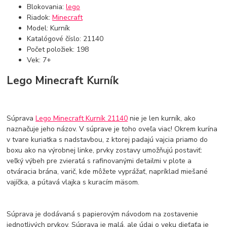
Blokovania:
lego
Riadok:
Minecraft
Model: Kurník
Katalógové číslo: 21140
Počet položiek: 198
Vek: 7+
Lego Minecraft Kurník
Súprava
Lego Minecraft Kurník 21140
nie je len kurník, ako
naznačuje jeho názov. V súprave je toho oveľa viac! Okrem kurína
v tvare kuriatka s nadstavbou, z ktorej padajú vajcia priamo do
boxu ako na výrobnej linke, prvky zostavy umožňujú postaviť:
veľký výbeh pre zvieratá s rafinovanými detailmi v plote a
otváracia brána, varič, kde môžete vyprážať, napríklad miešané
vajíčka, a pútavá vlajka s kuracím mäsom.
Súprava je dodávaná s papierovým návodom na zostavenie
jednotlivých prvkov. Súprava je malá, ale údaj o veku dieťaťa je