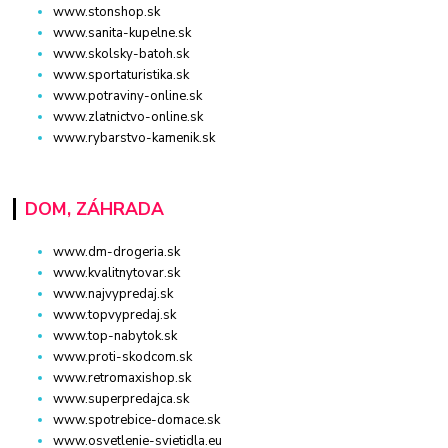
www.stonshop.sk
www.sanita-kupelne.sk
www.skolsky-batoh.sk
www.sportaturistika.sk
www.potraviny-online.sk
www.zlatnictvo-online.sk
www.rybarstvo-kamenik.sk
DOM, ZÁHRADA
www.dm-drogeria.sk
www.kvalitnytovar.sk
www.najvypredaj.sk
www.topvypredaj.sk
www.top-nabytok.sk
www.proti-skodcom.sk
www.retromaxishop.sk
www.superpredajca.sk
www.spotrebice-domace.sk
www.osvetlenie-svietidla.eu