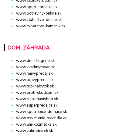
www.skolsky-batoh.sk
www.sportaturistika.sk
www.potraviny-online.sk
www.zlatnictvo-online.sk
www.rybarstvo-kamenik.sk
DOM, ZÁHRADA
www.dm-drogeria.sk
www.kvalitnytovar.sk
www.najvypredaj.sk
www.topvypredaj.sk
www.top-nabytok.sk
www.proti-skodcom.sk
www.retromaxishop.sk
www.superpredajca.sk
www.spotrebice-domace.sk
www.osvetlenie-svietidla.eu
www.uni-kozmetika.sk
www.zahradnicek.sk