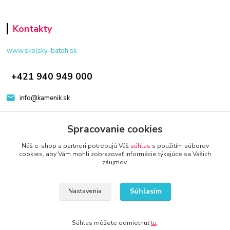
Kontakty
www.skolsky-batoh.sk
+421 940 949 000
info@kamenik.sk
Spracovanie cookies
Náš e-shop a partneri potrebujú Váš
súhlas
s použitím súborov
cookies, aby Vám mohli zobrazovať informácie týkajúce sa Vašich
záujmov.
© 2024 Všetky práva vyhradené KAMENIK.SK
Vytvorené na
Eshop-rychlo.sk
Súhlasím
Nastavenia
Súhlas môžete odmietnuť
tu
.