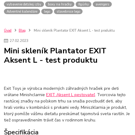
vybavenie detskej izby
boxy na hračky
figúrky
avengers
Adventné kalendáre
lego
stavebnice lego
Úvod
Blog
Mini skleník Plantator EXIT Aksent L - test produktu
27
.
02
.
2023
Mini skleník Plantator EXIT
Aksent L - test produktu
Exit Toys je výrobca moderných záhradných hračiek pre deti
vrátane Minishclarnie
EXIT Aksent L pestovateľ
. Tvorcovia tejto
rastúcej značky na poľskom trhu sa snažia povzbudiť deti, aby
hrali vonku v kombinácii s prvkami vedy. Miniszklarnia je produkt,
ktorý pomôže vášmu dieťaťu preskúmať tajomstvá sveta rastlín. Je
tiež ospravedlnením tráviť čas v rodinnom kruhu.
Špecifikácia