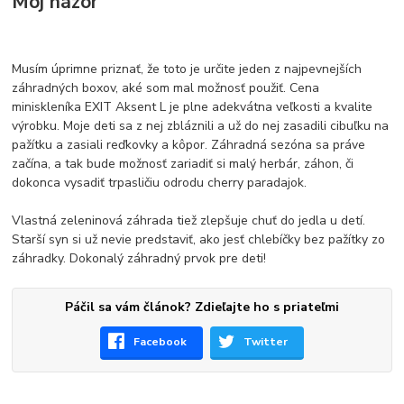
Môj názor
Musím úprimne priznať, že toto je určite jeden z najpevnejších
záhradných boxov, aké som mal možnosť použiť. Cena
miniskleníka EXIT Aksent L je plne adekvátna veľkosti a kvalite
výrobku. Moje deti sa z nej zbláznili a už do nej zasadili cibuľku na
pažítku a zasiali reďkovky a kôpor. Záhradná sezóna sa práve
začína, a tak bude možnosť zariadiť si malý herbár, záhon, či
dokonca vysadiť trpasličiu odrodu cherry paradajok.
Vlastná zeleninová záhrada tiež zlepšuje chuť do jedla u detí.
Starší syn si už nevie predstaviť, ako jesť chlebíčky bez pažítky zo
záhradky. Dokonalý záhradný prvok pre deti!
Páčil sa vám článok? Zdieľajte ho s priateľmi
Facebook
Twitter