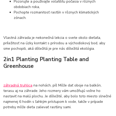
Pozorujte a používajte volatilitu počasia v rôznych
obdobiach roka,
Pochopte rozmanitosť rastlín v rôznych klimatických
zónach.
Vlastná záhrada je nekonečná lekcia o svete okolo dieťaťa,
príležitosť na úzky kontakt s prírodou a východiskový bod, aby
sme pochopili, aká dôležitá je pre nás dôležitá ekológia.
2in1 Planting Planting Table and
Greenhouse
záhradná truhlica
na nohách, píš Môže dať oboje na balkón,
terasu aj na záhrade. Jeho rozmery vám umožňujú voľne ho
nastaviť na malú plochu. Je dôležité, aby bolo toto miesto slnečné
najmenej 6 hodín s ľahkým prístupom k vode, takže v prípade
potreby môže dieťa zalievať rastliny sami.