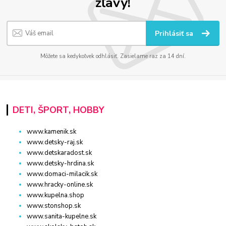
zľavy!
Prihlásiť sa
Môžete sa kedykoľvek odhlásiť. Zasielame raz za 14 dní.
DETI, ŠPORT, HOBBY
www.kamenik.sk
www.detsky-raj.sk
www.detskaradost.sk
www.detsky-hrdina.sk
www.domaci-milacik.sk
www.hracky-online.sk
www.kupelna.shop
www.stonshop.sk
www.sanita-kupelne.sk