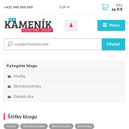
0
ks
EUR
+421 940 949 000
za
0 €
Menu
Hľadať
Kategórie blogu
Hračky
Školské potreby
Detská izba
Štítky blogu
hračky
školské potreby
školské tašky
peračníky