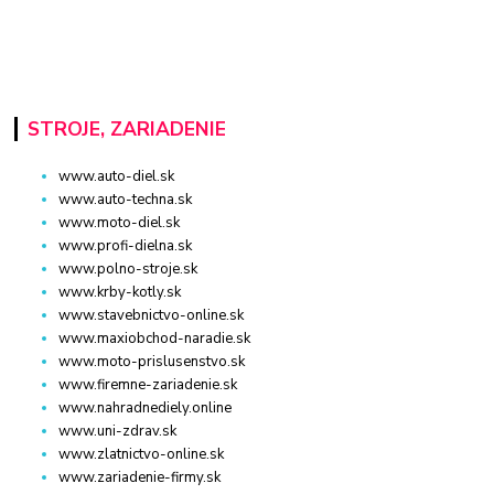
STROJE, ZARIADENIE
www.auto-diel.sk
www.auto-techna.sk
www.moto-diel.sk
www.profi-dielna.sk
www.polno-stroje.sk
www.krby-kotly.sk
www.stavebnictvo-online.sk
www.maxiobchod-naradie.sk
www.moto-prislusenstvo.sk
www.firemne-zariadenie.sk
www.nahradnediely.online
www.uni-zdrav.sk
www.zlatnictvo-online.sk
www.zariadenie-firmy.sk