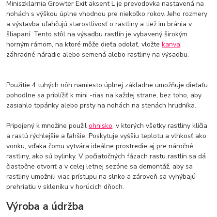
Miniszklarnia Growter Exit aksent L je prevodovka nastavená na
nohách s výškou úplne vhodnou pre niekoľko rokov. Jeho rozmery
a výstavba uľahčujú starostlivosť o rastliny a tiež im bránia v
šliapaní. Tento stôl na výsadbu rastlín je vybavený širokým
horným rámom, na ktoré môže dieťa odolať, vložte
kanva
,
záhradné náradie alebo semená alebo rastliny na výsadbu.
Použitie 4 tuhých nôh namiesto úplnej základne umožňuje dieťaťu
pohodlne sa priblížiť k mini -rias na každej strane, bez toho, aby
zasiahlo topánky alebo prsty na nohách na stenách hrudníka.
Pripojený k množine použil
ohnisko
, v ktorých všetky rastliny klíčia
a rastú rýchlejšie a ľahšie. Poskytuje vyššiu teplotu a vlhkosť ako
vonku, vďaka čomu vytvára ideálne prostredie aj pre náročné
rastliny, ako sú bylinky. V počiatočných fázach rastu rastlín sa dá
čiastočne otvoriť a v celej letnej sezóne sa demontáž, aby sa
rastliny umožnili viac prístupu na slnko a zároveň sa vyhýbajú
prehriatiu v skleníku v horúcich dňoch.
Výroba a údržba