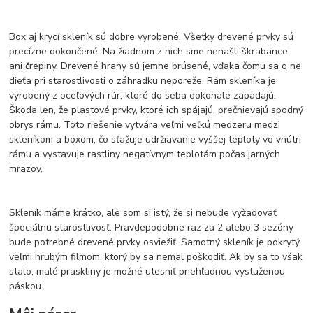
Box aj krycí skleník sú dobre vyrobené. Všetky drevené prvky sú
precízne dokončené. Na žiadnom z nich sme nenašli škrabance
ani črepiny. Drevené hrany sú jemne brúsené, vďaka čomu sa o ne
dieťa pri starostlivosti o záhradku neporeže. Rám skleníka je
vyrobený z oceľových rúr, ktoré do seba dokonale zapadajú.
Škoda len, že plastové prvky, ktoré ich spájajú, prečnievajú spodný
obrys rámu. Toto riešenie vytvára veľmi veľkú medzeru medzi
skleníkom a boxom, čo sťažuje udržiavanie vyššej teploty vo vnútri
rámu a vystavuje rastliny negatívnym teplotám počas jarných
mrazov.
Skleník máme krátko, ale som si istý, že si nebude vyžadovať
špeciálnu starostlivosť. Pravdepodobne raz za 2 alebo 3 sezóny
bude potrebné drevené prvky osviežiť. Samotný skleník je pokrytý
veľmi hrubým filmom, ktorý by sa nemal poškodiť. Ak by sa to však
stalo, malé praskliny je možné utesniť priehľadnou vystuženou
páskou.