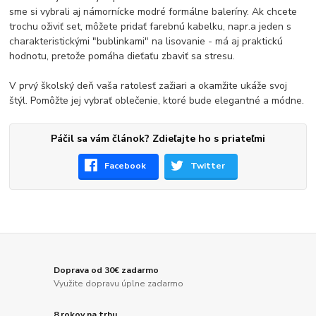
sme si vybrali aj námornícke modré formálne baleríny. Ak chcete
trochu oživiť set, môžete pridať farebnú kabelku, napr.a jeden s
charakteristickými "bublinkami" na lisovanie - má aj praktickú
hodnotu, pretože pomáha dieťaťu zbaviť sa stresu.
V prvý školský deň vaša ratolesť zažiari a okamžite ukáže svoj
štýl. Pomôžte jej vybrať oblečenie, ktoré bude elegantné a módne.
Páčil sa vám článok? Zdieľajte ho s priateľmi
Facebook
Twitter
Doprava od 30€ zadarmo
Využite dopravu úplne zadarmo
8 rokov na trhu