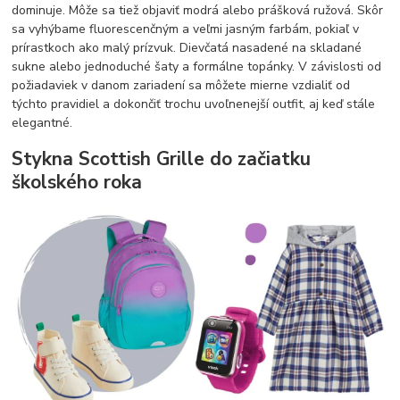
dominuje. Môže sa tiež objaviť modrá alebo prášková ružová. Skôr
sa vyhýbame fluorescenčným a veľmi jasným farbám, pokiaľ v
prírastkoch ako malý prízvuk. Dievčatá nasadené na skladané
sukne alebo jednoduché šaty a formálne topánky. V závislosti od
požiadaviek v danom zariadení sa môžete mierne vzdialiť od
týchto pravidiel a dokončiť trochu uvoľnenejší outfit, aj keď stále
elegantné.
Stykna Scottish Grille do začiatku
školského roka