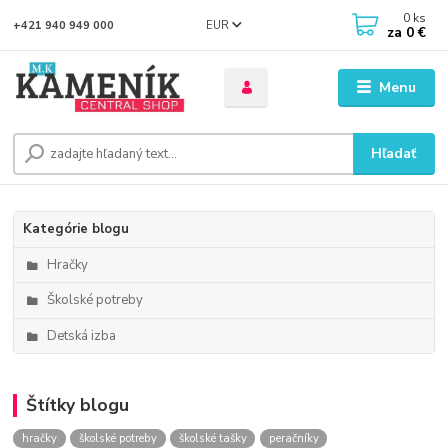
0
ks
EUR
+421 940 949 000
za
0 €
Menu
Hľadať
Kategórie blogu
Hračky
Školské potreby
Detská izba
Štítky blogu
hračky
školské potreby
školské tašky
peračníky