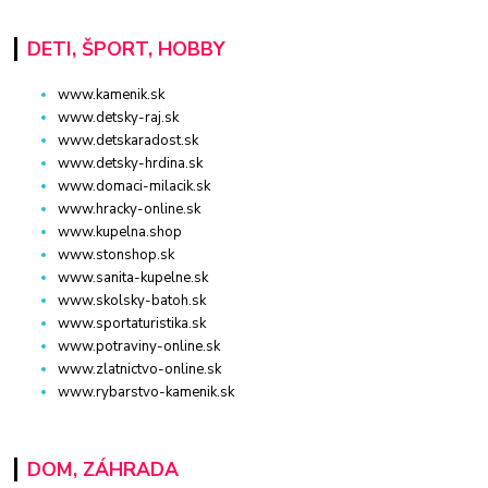
DETI, ŠPORT, HOBBY
www.kamenik.sk
www.detsky-raj.sk
www.detskaradost.sk
www.detsky-hrdina.sk
www.domaci-milacik.sk
www.hracky-online.sk
www.kupelna.shop
www.stonshop.sk
www.sanita-kupelne.sk
www.skolsky-batoh.sk
www.sportaturistika.sk
www.potraviny-online.sk
www.zlatnictvo-online.sk
www.rybarstvo-kamenik.sk
DOM, ZÁHRADA