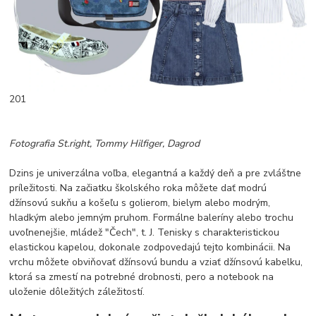
201
Fotografia St.right, Tommy Hilfiger, Dagrod
Dzins je univerzálna voľba, elegantná a každý deň a pre zvláštne
príležitosti. Na začiatku školského roka môžete dať modrú
džínsovú sukňu a košeľu s golierom, bielym alebo modrým,
hladkým alebo jemným pruhom. Formálne baleríny alebo trochu
uvoľnenejšie, mládež "Čech", t. J. Tenisky s charakteristickou
elastickou kapelou, dokonale zodpovedajú tejto kombinácii. Na
vrchu môžete obviňovať džínsovú bundu a vziať džínsovú kabelku,
ktorá sa zmestí na potrebné drobnosti, pero a notebook na
uloženie dôležitých záležitostí.