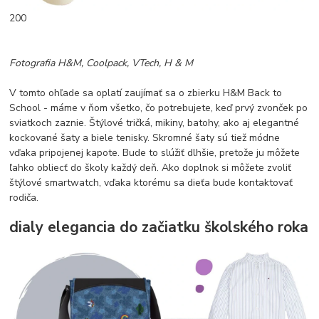
200
Fotografia H&M, Coolpack, VTech, H & M
V tomto ohľade sa oplatí zaujímať sa o zbierku H&M Back to
School - máme v ňom všetko, čo potrebujete, keď prvý zvonček po
sviatkoch zaznie. Štýlové tričká, mikiny, batohy, ako aj elegantné
kockované šaty a biele tenisky. Skromné šaty sú tiež módne
vďaka pripojenej kapote. Bude to slúžiť dlhšie, pretože ju môžete
ľahko obliecť do školy každý deň. Ako doplnok si môžete zvoliť
štýlové smartwatch, vďaka ktorému sa dieťa bude kontaktovať
rodiča.
dialy elegancia do začiatku školského roka