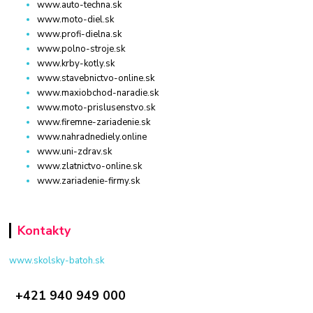
www.auto-techna.sk
www.moto-diel.sk
www.profi-dielna.sk
www.polno-stroje.sk
www.krby-kotly.sk
www.stavebnictvo-online.sk
www.maxiobchod-naradie.sk
www.moto-prislusenstvo.sk
www.firemne-zariadenie.sk
www.nahradnediely.online
www.uni-zdrav.sk
www.zlatnictvo-online.sk
www.zariadenie-firmy.sk
Kontakty
www.skolsky-batoh.sk
+421 940 949 000