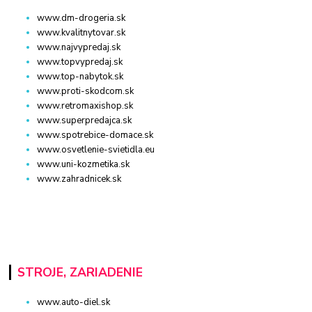
www.dm-drogeria.sk
www.kvalitnytovar.sk
www.najvypredaj.sk
www.topvypredaj.sk
www.top-nabytok.sk
www.proti-skodcom.sk
www.retromaxishop.sk
www.superpredajca.sk
www.spotrebice-domace.sk
www.osvetlenie-svietidla.eu
www.uni-kozmetika.sk
www.zahradnicek.sk
STROJE, ZARIADENIE
www.auto-diel.sk