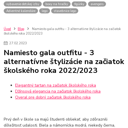
vybavenie detskej izby
boxy na hračky
figúrky
avengers
Adventné kalendáre
lego
stavebnice lego
Úvod
Blog
Namiesto gala outfitu - 3 alternatívne štylizácie na začiatok
školského roka 2022/2023
27
.
02
.
2023
Namiesto gala outfitu - 3
alternatívne štylizácie na začiatok
školského roka 2022/2023
Elegantný tartan na začiatok školského roka
Džínsová elegancia na začiatok školského roka
Overal pre dobrý začiatok školského roka
Prvý deň v škole sa majú študenti obliekať, aby zdôraznili
dôležitosť udalosti. Biela a námornícka modrá, niekedy čierna,