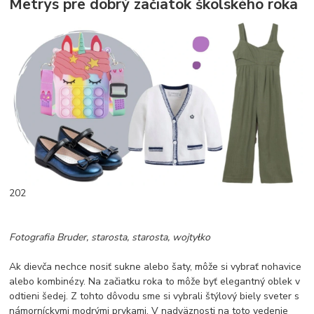
Metrys pre dobrý začiatok školského roka
202
Fotografia Bruder, starosta, starosta, wojtyłko
Ak dievča nechce nosiť sukne alebo šaty, môže si vybrať nohavice
alebo kombinézy. Na začiatku roka to môže byť elegantný oblek v
odtieni šedej. Z tohto dôvodu sme si vybrali štýlový biely sveter s
námorníckymi modrými prvkami. V nadväznosti na toto vedenie