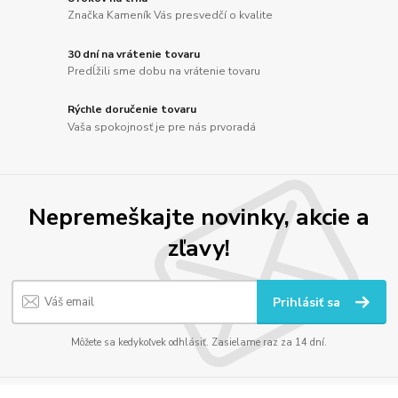
Značka Kameník Vás presvedčí o kvalite
30 dní na vrátenie tovaru
Predĺžili sme dobu na vrátenie tovaru
Rýchle doručenie tovaru
Vaša spokojnosť je pre nás prvoradá
Nepremeškajte novinky, akcie a
zľavy!
Prihlásiť sa
Môžete sa kedykoľvek odhlásiť. Zasielame raz za 14 dní.