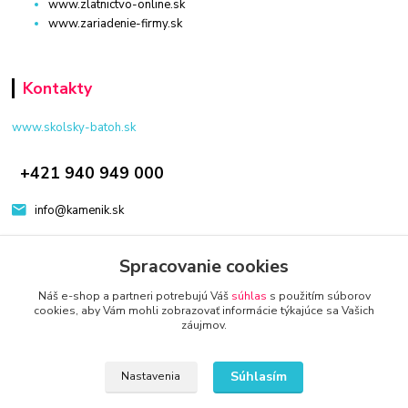
www.zlatnictvo-online.sk
www.zariadenie-firmy.sk
Kontakty
www.skolsky-batoh.sk
+421 940 949 000
info@kamenik.sk
Spracovanie cookies
Náš e-shop a partneri potrebujú Váš
súhlas
s použitím súborov
cookies, aby Vám mohli zobrazovať informácie týkajúce sa Vašich
záujmov.
© 2024 Všetky práva vyhradené KAMENIK.SK
Vytvorené na
Eshop-rychlo.sk
Súhlasím
Nastavenia