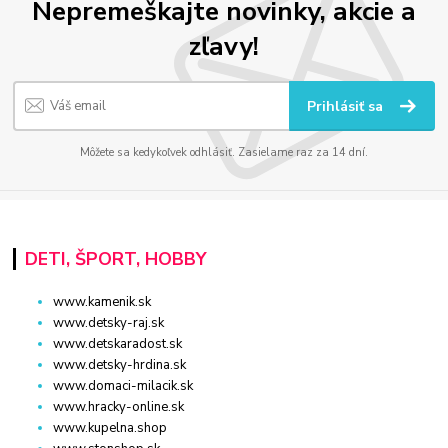
Nepremeškajte novinky, akcie a
zľavy!
Prihlásiť sa
Môžete sa kedykoľvek odhlásiť. Zasielame raz za 14 dní.
DETI, ŠPORT, HOBBY
www.kamenik.sk
www.detsky-raj.sk
www.detskaradost.sk
www.detsky-hrdina.sk
www.domaci-milacik.sk
www.hracky-online.sk
www.kupelna.shop