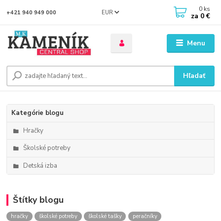
0
ks
EUR
+421 940 949 000
za
0 €
Menu
Hľadať
Kategórie blogu
Hračky
Školské potreby
Detská izba
Štítky blogu
hračky
školské potreby
školské tašky
peračníky