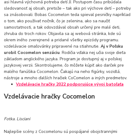
asi hlavná výchovná potreba detí JJ. Postupom času pribúdala
sledovanosť aj obsah, pretože – tak ako pri výchove detí – potreby
sa znásobovali. Bobas Cocomelon teda spieval pesničky napríklad
o tom, ako používať nočník, čo je zelenina, ako sa naučiť
samostatnosti, a tak odovzdával obsah určený pre malé deti,
zhruba do troch rokov. Objavila sa aj webová stránka, kde sú
okrem iného zverejnené a pridané všetky epizódy programu.
vzdelávacie omaľovánky pripravené na stiahnutie.
Aj v Poľsku
urobil Cocomelon senzáciu
. Rodičia vďaka nej učia svoje dieťa
základom anglického jazyka. Program je dostupný aj v poľskej
jazykovej verzii. Skontrolujeme, čo môžete kúpiť ako darček pre
malého fanúšika Cocomelon. Čakajú na neho figúrky, vozidlá,
nástroje a mnoho ďalších hračiek CoComelon a iných predmetov.
Vzdelávacie hračky 2022 podporujúce vývoj batoľaťa
Vzdelávacie hračky Cocomelon
Fotka. Lisciani
Najlepšie scény z Cocomelonu sú pospájané obojstrannými