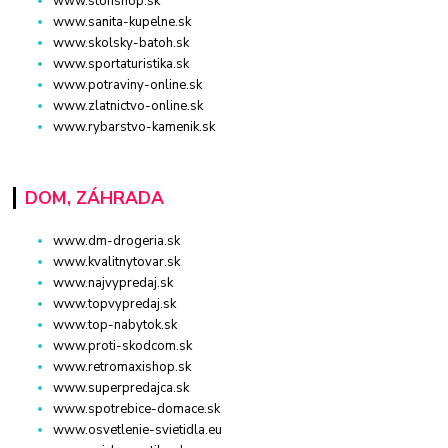
www.stonshop.sk
www.sanita-kupelne.sk
www.skolsky-batoh.sk
www.sportaturistika.sk
www.potraviny-online.sk
www.zlatnictvo-online.sk
www.rybarstvo-kamenik.sk
DOM, ZÁHRADA
www.dm-drogeria.sk
www.kvalitnytovar.sk
www.najvypredaj.sk
www.topvypredaj.sk
www.top-nabytok.sk
www.proti-skodcom.sk
www.retromaxishop.sk
www.superpredajca.sk
www.spotrebice-domace.sk
www.osvetlenie-svietidla.eu