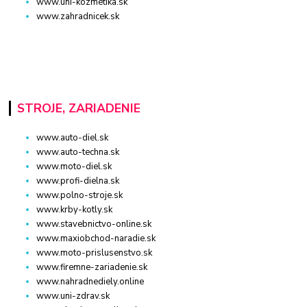
www.uni-kozmetika.sk
www.zahradnicek.sk
STROJE, ZARIADENIE
www.auto-diel.sk
www.auto-techna.sk
www.moto-diel.sk
www.profi-dielna.sk
www.polno-stroje.sk
www.krby-kotly.sk
www.stavebnictvo-online.sk
www.maxiobchod-naradie.sk
www.moto-prislusenstvo.sk
www.firemne-zariadenie.sk
www.nahradnediely.online
www.uni-zdrav.sk