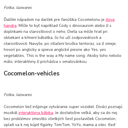
Fotka. Jazwares
Ďalším nápadom na darček pre fanúšika Cocomelonu je
JJova
handra
. Môže to byť napríklad Cody s dinosaurom alebo JJ s
doplnkami na starostlivosť o neho. Dieťa sa môže hrať pri
obliekaní a kŕmení bábätka, čo ho učí zodpovednosti a
starostlivosti. Navyše, po stlačení bruška tentoraz, sa JJ smeje,
hovorí po anglicky a spieva anglické piesne ako Yes, yes
vegetables, This is the way a My name song. Akoby toho nebolo
málo, interaktívny JJ prichádza s omaľovánkou.
Cocomelon-vehicles
Fotka. Jazwares
Cocomelon tiež inšpiruje vytváranie super vozidiel. Diváci poznajú
muzikál
interaktívna bábika
. Je dostatočne veľká, aby sa do nej
bez problémov zmestilo všetkých šesť postavičiek Cocomelon,
oplatí sa k nej kúpiť figúrky TomTom, YoYo, mama a otec. Keď