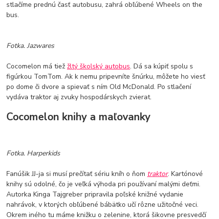
stlačíme prednú časť autobusu, zahrá obľúbené Wheels on the
bus.
Fotka. Jazwares
Cocomelon má tiež
žltý školský autobus
. Dá sa kúpiť spolu s
figúrkou TomTom. Ak k nemu pripevníte šnúrku, môžete ho viesť
po dome či dvore a spievať s ním Old McDonald. Po stlačení
vydáva traktor aj zvuky hospodárskych zvierat.
Cocomelon knihy a maľovanky
Fotka. Harperkids
Fanúšik JJ-ja si musí prečítať sériu kníh o ňom
traktor
. Kartónové
knihy sú odolné, čo je veľká výhoda pri používaní malými deťmi.
Autorka Kinga Tajgreber pripravila poľské knižné vydanie
nahrávok, v ktorých obľúbené bábätko učí rôzne užitočné veci.
Okrem iného tu máme knižku o zelenine, ktorá šikovne presvedčí