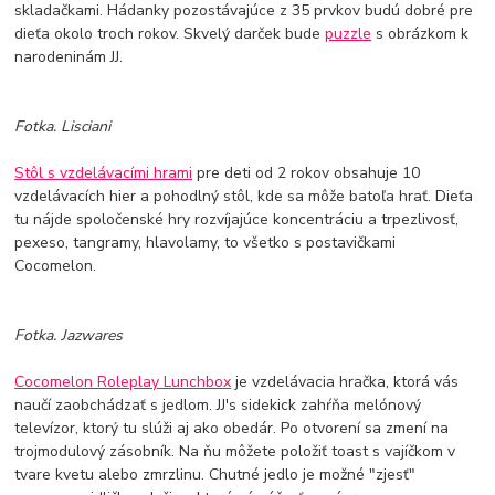
skladačkami. Hádanky pozostávajúce z 35 prvkov budú dobré pre
dieťa okolo troch rokov. Skvelý darček bude
puzzle
s obrázkom k
narodeninám JJ.
Fotka. Lisciani
Stôl s vzdelávacími hrami
pre deti od 2 rokov obsahuje 10
vzdelávacích hier a pohodlný stôl, kde sa môže batoľa hrať. Dieťa
tu nájde spoločenské hry rozvíjajúce koncentráciu a trpezlivosť,
pexeso, tangramy, hlavolamy, to všetko s postavičkami
Cocomelon.
Fotka. Jazwares
Cocomelon Roleplay Lunchbox
je vzdelávacia hračka, ktorá vás
naučí zaobchádzať s jedlom. JJ's sidekick zahŕňa melónový
televízor, ktorý tu slúži aj ako obedár. Po otvorení sa zmení na
trojmodulový zásobník. Na ňu môžete položiť toast s vajíčkom v
tvare kvetu alebo zmrzlinu. Chutné jedlo je možné "zjesť"