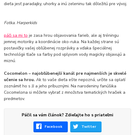
dieťa jesť paradajky, uhorky a inú zeleninu tak dôležitú pre vývoj.
Fotka. Harperkids
páči sa mi to
je zasa hrou objavovania farieb, ale aj tréningu
jemnej motoriky a koordinácie oko-ruka. Na každej strane sú
postavičky vašej obľúbenej rozprávky a vďaka špeciálnej
technológii tlače sa farby pod vplyvom vody magicky objavujú a
miznú.
Cocomelon – najobľúbenejší kanál pre najmenších je skvelé
učenie sa hrou.
Ak to vaše dieťa ešte nepozná, určite sa oplatí
zoznámiť ho s JJ a jeho príbuznými. Na narodeniny fanúšika
Cocomelona si môžete vybrať z množstva tematických hračiek a
predmetov.
Páčil sa vám článok? Zdieľajte ho s priateľmi
Facebook
Twitter