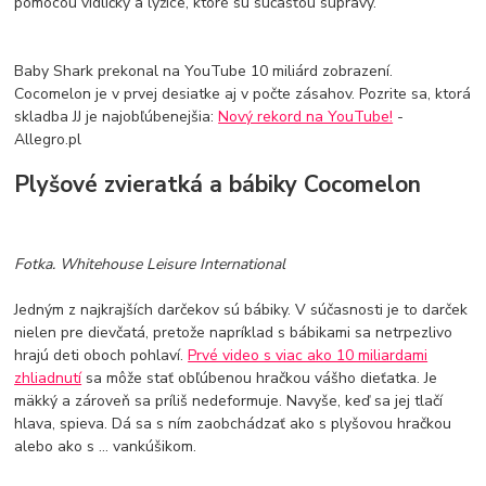
pomocou vidličky a lyžice, ktoré sú súčasťou súpravy.
Baby Shark prekonal na YouTube 10 miliárd zobrazení.
Cocomelon je v prvej desiatke aj v počte zásahov. Pozrite sa, ktorá
skladba JJ je najobľúbenejšia:
Nový rekord na YouTube!
-
Allegro.pl
Plyšové zvieratká a bábiky Cocomelon
Fotka. Whitehouse Leisure International
Jedným z najkrajších darčekov sú bábiky. V súčasnosti je to darček
nielen pre dievčatá, pretože napríklad s bábikami sa netrpezlivo
hrajú deti oboch pohlaví.
Prvé video s viac ako 10 miliardami
zhliadnutí
sa môže stať obľúbenou hračkou vášho dieťatka. Je
mäkký a zároveň sa príliš nedeformuje. Navyše, keď sa jej tlačí
hlava, spieva. Dá sa s ním zaobchádzať ako s plyšovou hračkou
alebo ako s ... vankúšikom.