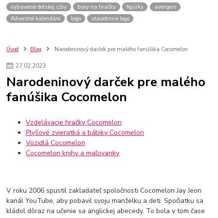
vybavenie detskej izby
boxy na hračky
figúrky
avengers
Adventné kalendáre
lego
stavebnice lego
Úvod
Blog
Narodeninový darček pre malého fanúšika Cocomelon
27
.
02
.
2023
Narodeninový darček pre malého
fanúšika Cocomelon
Vzdelávacie hračky Cocomelon
Plyšové zvieratká a bábiky Cocomelon
Vozidlá Cocomelon
Cocomelon knihy a maľovanky
V roku 2006 spustil zakladateľ spoločnosti Cocomelon Jay Jeon
kanál YouTube, aby pobavil svoju manželku a deti. Spočiatku sa
kládol dôraz na učenie sa anglickej abecedy. To bola v tom čase