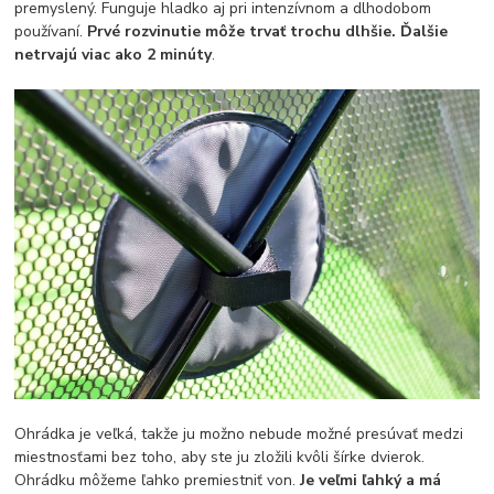
premyslený. Funguje hladko aj pri intenzívnom a dlhodobom
používaní.
Prvé rozvinutie môže trvať trochu dlhšie. Ďalšie
netrvajú viac ako 2 minúty
.
Ohrádka je veľká, takže ju možno nebude možné presúvať medzi
miestnosťami bez toho, aby ste ju zložili kvôli šírke dvierok.
Ohrádku môžeme ľahko premiestniť von.
Je veľmi ľahký a má