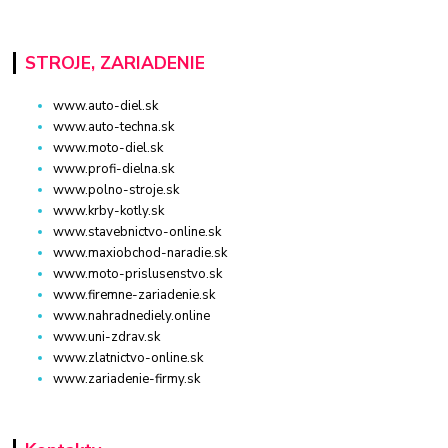
STROJE, ZARIADENIE
www.auto-diel.sk
www.auto-techna.sk
www.moto-diel.sk
www.profi-dielna.sk
www.polno-stroje.sk
www.krby-kotly.sk
www.stavebnictvo-online.sk
www.maxiobchod-naradie.sk
www.moto-prislusenstvo.sk
www.firemne-zariadenie.sk
www.nahradnediely.online
www.uni-zdrav.sk
www.zlatnictvo-online.sk
www.zariadenie-firmy.sk