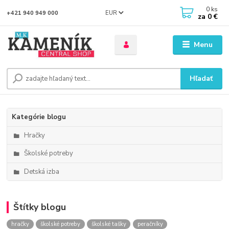
0
ks
EUR
+421 940 949 000
za
0 €
Menu
Hľadať
Kategórie blogu
Hračky
Školské potreby
Detská izba
Štítky blogu
hračky
školské potreby
školské tašky
peračníky