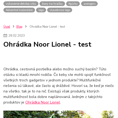
vybavenie detskej izby
boxy na hračky
figúrky
avengers
Adventné kalendáre
lego
stavebnice lego
Úvod
Blog
Ohrádka Noor Lionel - test
28
.
02
.
2023
Ohrádka Noor Lionel - test
Ohrádka, cestovná postieľka alebo možno suchý bazén? Túto
otázku si kladú mnohí rodičia. Čo keby ste mohli spojiť funkčnosť
všetkých troch gadgetov v jednom produkte? Multifunkčné
riešenia sú lákavé, ale často aj dráždivé. Hovorí sa, že keď je niečo
na všetko, tak je to na nič. Existujú však produkty, ktorých
multifunkčnosť bola dobre naplánovaná. Jedným z takýchto
produktov je
Ohrádka Noor Lionel
.