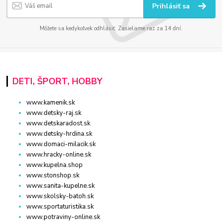
Prihlásiť sa
Môžete sa kedykoľvek odhlásiť. Zasielame raz za 14 dní.
DETI, ŠPORT, HOBBY
www.kamenik.sk
www.detsky-raj.sk
www.detskaradost.sk
www.detsky-hrdina.sk
www.domaci-milacik.sk
www.hracky-online.sk
www.kupelna.shop
www.stonshop.sk
www.sanita-kupelne.sk
www.skolsky-batoh.sk
www.sportaturistika.sk
www.potraviny-online.sk