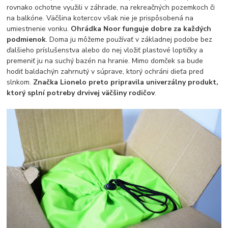
rovnako ochotne využili v záhrade, na rekreačných pozemkoch či
na balkóne. Väčšina kotercov však nie je prispôsobená na
umiestnenie vonku.
Ohrádka Noor funguje dobre za každých
podmienok
. Doma ju môžeme používať v základnej podobe bez
ďalšieho príslušenstva alebo do nej vložiť plastové loptičky a
premeniť ju na suchý bazén na hranie. Mimo domček sa bude
hodiť baldachýn zahrnutý v súprave, ktorý ochráni dieťa pred
slnkom.
Značka Lionelo preto pripravila univerzálny produkt,
ktorý splní potreby drvivej väčšiny rodičov
.