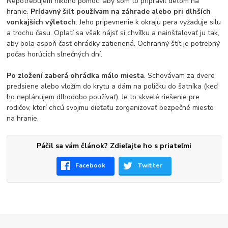
Nepotrebujem nikoho pomoc, aby som to pripravil deťom na
hranie.
Prídavný šilt používam na záhrade alebo pri dlhších
vonkajších výletoch
. Jeho pripevnenie k okraju pera vyžaduje silu
a trochu času. Oplatí sa však nájsť si chvíľku a nainštalovať ju tak,
aby bola aspoň časť ohrádky zatienená. Ochranný štít je potrebný
počas horúcich slnečných dní.
Po zložení zaberá ohrádka málo miesta
. Schovávam za dvere
predsiene alebo vložím do krytu a dám na poličku do šatníka (keď
ho neplánujem dlhodobo používať). Je to skvelé riešenie pre
rodičov, ktorí chcú svojmu dieťaťu zorganizovať bezpečné miesto
na hranie.
Páčil sa vám článok? Zdieľajte ho s priateľmi
Facebook
Twitter