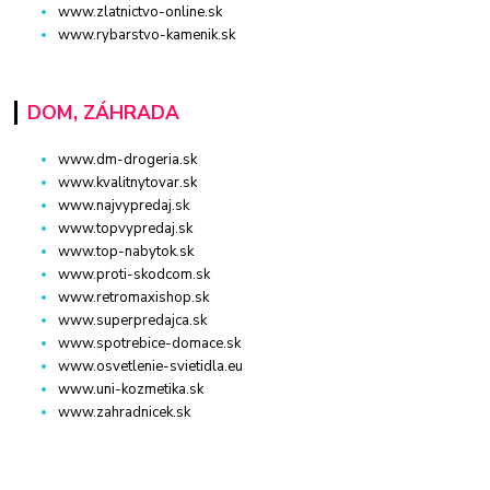
www.zlatnictvo-online.sk
www.rybarstvo-kamenik.sk
DOM, ZÁHRADA
www.dm-drogeria.sk
www.kvalitnytovar.sk
www.najvypredaj.sk
www.topvypredaj.sk
www.top-nabytok.sk
www.proti-skodcom.sk
www.retromaxishop.sk
www.superpredajca.sk
www.spotrebice-domace.sk
www.osvetlenie-svietidla.eu
www.uni-kozmetika.sk
www.zahradnicek.sk