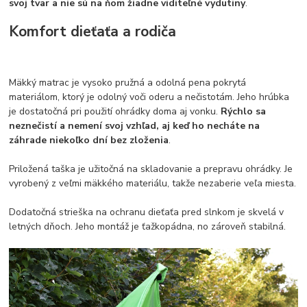
svoj tvar a nie sú na ňom žiadne viditeľné vydutiny
.
Komfort dieťaťa a rodiča
Mäkký matrac je vysoko pružná a odolná pena pokrytá
materiálom, ktorý je odolný voči oderu a nečistotám. Jeho hrúbka
je dostatočná pri použití ohrádky doma aj vonku.
Rýchlo sa
neznečistí a nemení svoj vzhľad, aj keď ho necháte na
záhrade niekoľko dní bez zloženia
.
Priložená taška je užitočná na skladovanie a prepravu ohrádky. Je
vyrobený z veľmi mäkkého materiálu, takže nezaberie veľa miesta.
Dodatočná strieška na ochranu dieťaťa pred slnkom je skvelá v
letných dňoch. Jeho montáž je ťažkopádna, no zároveň stabilná.