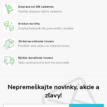
Doprava od 30€ zadarmo
Využite dopravu úplne zadarmo
8 rokov na trhu
Značka Kameník Vás presvedčí o kvalite
30 dní na vrátenie tovaru
Predĺžili sme dobu na vrátenie tovaru
Rýchle doručenie tovaru
Vaša spokojnosť je pre nás prvoradá
Nepremeškajte novinky, akcie a
zľavy!