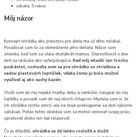
záruka: 5 rokov.
Môj názor
Koncept ohrádky ako priestoru pre dieťa ma už dlho nelákal.
Považoval som to za obmedzenie jeho dieťaťa. Názor som
zmenila, keď som sa stala druhýkrát mamou. Starostlivosť o dve
deti sa ukázala ako vyčerpávajúca.
Keď môj mladší syn trochu
podrástol, rozhodla som sa pre ohrádku so strieškou a
sadou plastových loptičiek, vďaka čomu ju bolo možné
využívať aj ako suchý bazén
.
Vložil som do nej nejaké hračky, deku a vankúše, nasypal do nej
loptičky a posadil som do nej oboch chlapcov. Myslela som si, že
ich ohrádka rýchlo omrzí, ale na moje prekvapenie sa deti výborne
zabávali. Počas tohto obdobia som sa mohol venovať svojej práci,
upratovať alebo len tak relaxovať.
Čo je dôležité,
ohrádka sa dá ľahko rozložiť a zložiť
.