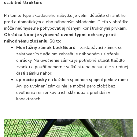
stabilnú štruktúru
.
Pri tomto type skladacieho nábytku je veľmi dôležité chrániť ho
pred automatickým alebo náhodným skladaním. Dieťa v ohrádke
môže neúmyselne pohybovať aj rôznymi konštrukčnými prvkami.
Ohrádka Noor je vybavená dvomi typmi ochrany proti
náhodnému zloženiu
. Sú to:
Montážny zámok LockGuard
– zaklapávací zámok so
zaisťovacím tlačidlom zabraňuje náhodnému zloženiu
ohrádky. Na uvoľnenie zámku je potrebné stlačiť tlačidlo
zvonku a použiť pomerne veľkú silu na posunutie strednej
časti zámku nahor;
upínacie pásky
na každom spodnom spojení prvkov rámu.
Ani po uvoľnení zámku nie je možné pero zložiť bez
uvoľnenia remienkov a ich skĺznutia z priehlbín v
konektoroch.