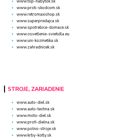
www.top-nabytok.sk
www.proti-skodcom.sk
www.retromaxishop.sk
www.superpredajca.sk
www.spotrebice-domace.sk
www.osvetlenie-svietidla.eu
www.uni-kozmetika.sk
www.zahradnicek.sk
STROJE, ZARIADENIE
www.auto-diel.sk
www.auto-techna.sk
www.moto-diel.sk
www.profi-dielna.sk
www.polno-stroje.sk
www.krby-kotly.sk