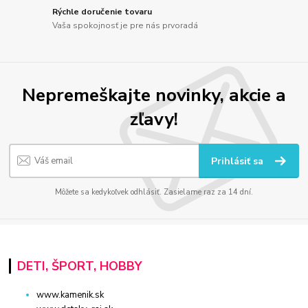
Rýchle doručenie tovaru
Vaša spokojnosť je pre nás prvoradá
Nepremeškajte novinky, akcie a
zľavy!
Prihlásiť sa
Môžete sa kedykoľvek odhlásiť. Zasielame raz za 14 dní.
DETI, ŠPORT, HOBBY
www.kamenik.sk