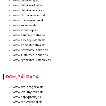
www.detsky-raj.sk
www.detskaradost.sk
www.detsky-hrdina.sk
www.domaci-milacik.sk
www.hracky-online.sk
www.kupelna.shop
www.stonshop.sk
www.sanita-kupelne.sk
www.skolsky-batoh.sk
www.sportaturistika.sk
www.potraviny-online.sk
www.zlatnictvo-online.sk
www.rybarstvo-kamenik.sk
DOM, ZÁHRADA
www.dm-drogeria.sk
www.kvalitnytovar.sk
www.najvypredaj.sk
www.topvypredaj.sk