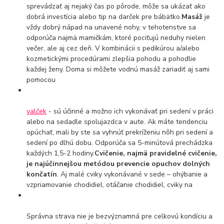
sprevádzať aj nejaký čas po pôrode, môže sa ukázať ako
dobrá investícia alebo tip na darček pre bábätko.
Masáž
je
vždy dobrý nápad na unavené nohy, v tehotenstve sa
odporúča najmä mamičkám, ktoré pociťujú neduhy nielen
večer, ale aj cez deň. V kombinácii s pedikúrou a/alebo
kozmetickými procedúrami zlepšia pohodu a pohodlie
každej ženy. Doma si môžete vodnú masáž zariadiť aj sami
pomocou
valček
- sú účinné a možno ich vykonávať pri sedení v práci
alebo na sedadle spolujazdca v aute. Ak máte tendenciu
opúchať, mali by ste sa vyhnúť prekríženiu nôh pri sedení a
sedení po dlhú dobu. Odporúča sa 5-minútová prechádzka
každých 1,5-2 hodiny.
Cvičenie, najmä pravidelné cvičenie,
je najúčinnejšou metódou prevencie opuchov dolných
končatín
. Aj malé cviky vykonávané v sede – ohýbanie a
vzpriamovanie chodidiel, otáčanie chodidiel, cviky na
Správna strava nie je bezvýznamná pre celkovú kondíciu a