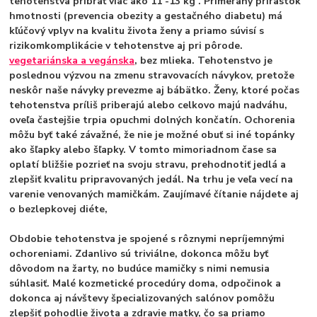
tehotenstva pribrať viac ako 11 -13 kg . Primeraný prírastok
hmotnosti (prevencia obezity a gestačného diabetu) má
kľúčový vplyv na kvalitu života ženy a priamo súvisí s
rizikomkomplikácie v tehotenstve aj pri pôrode.
vegetariánska a vegánska
, bez mlieka. Tehotenstvo je
poslednou výzvou na zmenu stravovacích návykov, pretože
neskôr naše návyky prevezme aj bábätko.
Ženy, ktoré počas
tehotenstva príliš priberajú alebo celkovo majú nadváhu,
oveľa častejšie trpia opuchmi dolných končatín
. Ochorenia
môžu byť také závažné, že nie je možné obuť si iné topánky
ako šľapky alebo šľapky. V tomto mimoriadnom čase sa
oplatí bližšie pozrieť na svoju stravu, prehodnotiť jedlá a
zlepšiť kvalitu pripravovaných jedál. Na trhu je veľa vecí na
varenie venovaných mamičkám. Zaujímavé čítanie nájdete aj
o bezlepkovej diéte,
Obdobie tehotenstva je spojené s rôznymi nepríjemnými
ochoreniami. Zdanlivo sú triviálne, dokonca môžu byť
dôvodom na žarty, no budúce mamičky s nimi nemusia
súhlasiť. Malé kozmetické procedúry doma, odpočinok a
dokonca aj návštevy špecializovaných salónov pomôžu
zlepšiť pohodlie života a zdravie matky, čo sa priamo