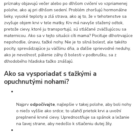
príznaky objavujú večer alebo po dlhšom cvičení vo vzpriamenej
polohe, ako aj pri dlhšom sedení. Problém zhoršujú hormonálne
lieky, vysoké teploty a zlá strava, ako aj to, že v tehotenstve sa
zvyšuje objem krvi v tele matky. Krv má navyše sťažený odtok,
pretože cievy, ktoré ju transportujú, sú stláčané zväčšujúcou sa
maternicou. Ako sa v tejto situácii cíti mama? Pociťuje dlhotrvajúce
nepohodlie, únavu, ťažké nohy. Nie je to silná bolesť, ale takéto
pocity, sprevádzajúce ju väčšinu dňa, a ďalšie sprievodné neduhy,
ako je nevoľnosť, pálenie záhy či bolesti v podbrušku, sa z
dlhodobého hľadiska ťažko znášajú.
Ako sa vysporiadať s ťažkými a
opuchnutými nohami?
Najprv
odpočívajte
, najlepšie v takej polohe, aby boli nohy
o niečo vyššie ako srdce; to uľahčí prietok krvi a uvoľní
preplnené krvné cievy. Uprednostňuje sa spánok a ležanie
na ľavej strane, aby nedošlo k stlačeniu dutej žily.