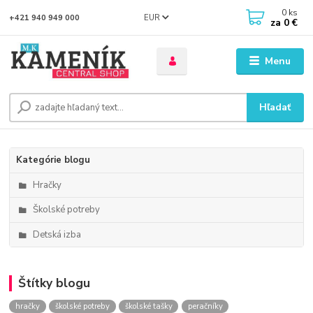
0
ks
EUR
+421 940 949 000
za
0 €
Menu
Hľadať
Kategórie blogu
Hračky
Školské potreby
Detská izba
Štítky blogu
hračky
školské potreby
školské tašky
peračníky