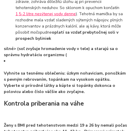
zdravie, zohráva dôležitú úlohu aj pri prevencii
tehotenských neduhov. So sklonom k opuchom končatín
1,5-2 litre nesýtenej vody denne
). Tehotná mamička by sa
rozhodne mala vzdať sladených sýtených nápojov, plných
konzervantov a prázdnych kalórií, ale aj kávy, ktorá môže
pôsobiť močopudne
oplatí sa vzdať prebytočnej soli v
prospech byliniek
silné> (soľ zvyšuje hromadenie vody v tele) a starajú sa o
správnu hydratáciu organizmu (
Vyhnite sa tesnému oblečeniu
: úzkym nohaviciam, ponožkám
s pevným rebrovaním, topánkam na vysokom opätku.
Vyberte si prírodné látky a kúpte si topánky dokonca o
polovicu alebo číslo väčšie ako zvyčajne.
Kontrola priberania na váhe
Ženy s BMI pred tehotenstvom medzi 19 a 26 by nemali počas