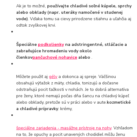
Ak je to možné,
používajte chladivé soľné kúpele, sprchy
alebo obklady (napr. uteráky namočené v studenej
vode)
. Vďaka tomu sa cievy prirodzene stiahnu a uľahčia aj
odtok zvyškovej krvi.
Špeciálne
podkolienky
na adstringentné, stláčacie a
zabraňujúce hromadeniu vody okolo
členkov
pančuchové nohavice
alebo
.
Môžete použiť aj
gély
a dokonca aj spreje. Väčšinou
obsahujú výťažok z mäty, chladia, tonizujú a dočasne
odstraňujú pocit ťažkosti v nohách. Je to dobrá alternatíva
pre ženy, ktoré nemajú počas dňa šancu na chladivý kúpeľ
alebo obklady, pretože sú v práci alebo v aute.
kozmetické
a chladivé prípravky
: krémy,
špeciálne zariadenia - masážne prístroje na nohy
. Vzhľadom
na to, že opuchy a pocit unavených chodidiel môžu ženu