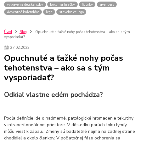
vybavenie detskej izby
boxy na hračky
figúrky
avengers
Adventné kalendáre
lego
stavebnice lego
Úvod
Blog
Opuchnuté a ťažké nohy počas tehotenstva – ako sa s tým
vysporiadať?
27
.
02
.
2023
Opuchnuté a ťažké nohy počas
tehotenstva – ako sa s tým
vysporiadať?
Odkiaľ vlastne edém pochádza?
Podľa definície ide o nadmerné, patologické hromadenie tekutiny
v intraperitoneálnom priestore. V dôsledku porúch toku lymfy
môžu viesť k zápalu. Zmeny sú badateľné najmä na zadnej strane
chodidiel a okolo členkov. V počiatočnej fáze ochorenia sa