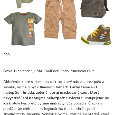
200
Fotka. Highlander, H&M, CoolPack, Endo, American Club
Oblečenie, ktoré si dáme na pick-up, ktorý nás vozí cez púšť a
savanu, by malo byť v tlmených farbách.
Farby zeme sú tu
najlepšie - hnedá, zelená, ale aj maskovaný vzor, ktorý
nevystraší ani nezaujme nebezpečné zvieratá.
Vstupujeme do
ich kráľovstva, preto by sme mali splynúť s pozadie. Čiapka s
predĺženým chrbtom, tzv legionárska čiapka, chráni pred
škodlivým UV žiarením. Nohavice by mali mať ďalšie vrecká, ktoré