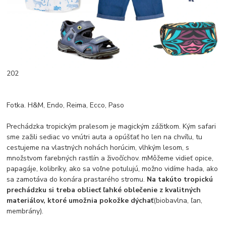
202
Fotka. H&M, Endo, Reima, Ecco, Paso
Prechádzka tropickým pralesom je magickým zážitkom. Kým safari
sme zažili sediac vo vnútri auta a opúšťať ho len na chvíľu, tu
cestujeme na vlastných nohách horúcim, vlhkým lesom, s
množstvom farebných rastlín a živočíchov. mMôžeme vidieť opice,
papagáje, kolibríky, ako sa voľne potulujú, možno vidíme hada, ako
sa zamotáva do konára prastarého stromu.
Na takúto tropickú
prechádzku si treba obliecť ľahké oblečenie z kvalitných
materiálov, ktoré umožnia pokožke dýchať
(biobavlna, ľan,
membrány).