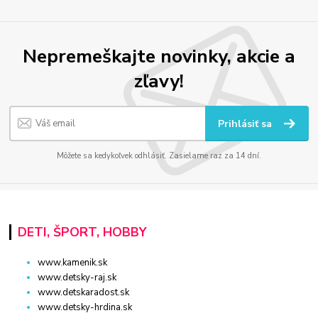
Nepremeškajte novinky, akcie a
zľavy!
Prihlásiť sa
Môžete sa kedykoľvek odhlásiť. Zasielame raz za 14 dní.
DETI, ŠPORT, HOBBY
www.kamenik.sk
www.detsky-raj.sk
www.detskaradost.sk
www.detsky-hrdina.sk