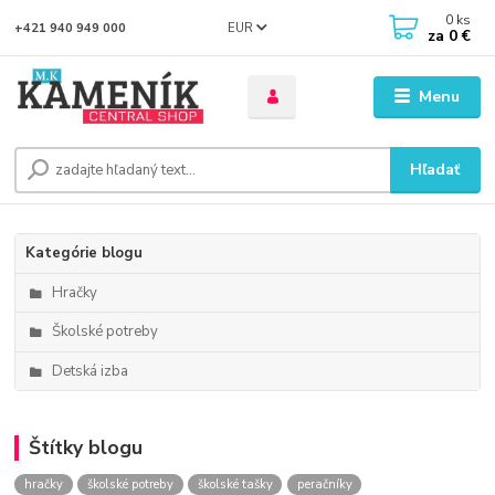
0
ks
EUR
+421 940 949 000
za
0 €
Menu
Hľadať
Kategórie blogu
Hračky
Školské potreby
Detská izba
Štítky blogu
hračky
školské potreby
školské tašky
peračníky