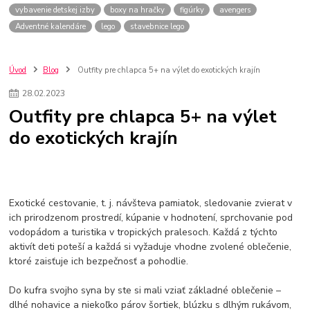
vybavenie detskej izby
boxy na hračky
figúrky
avengers
Adventné kalendáre
lego
stavebnice lego
Úvod
Blog
Outfity pre chlapca 5+ na výlet do exotických krajín
28
.
02
.
2023
Outfity pre chlapca 5+ na výlet
do exotických krajín
Exotické cestovanie, t. j. návšteva pamiatok, sledovanie zvierat v
ich prirodzenom prostredí, kúpanie v hodnotení, sprchovanie pod
vodopádom a turistika v tropických pralesoch. Každá z týchto
aktivít deti poteší a každá si vyžaduje vhodne zvolené oblečenie,
ktoré zaisťuje ich bezpečnosť a pohodlie.
Do kufra svojho syna by ste si mali vziať základné oblečenie –
dlhé nohavice a niekoľko párov šortiek, blúzku s dlhým rukávom,