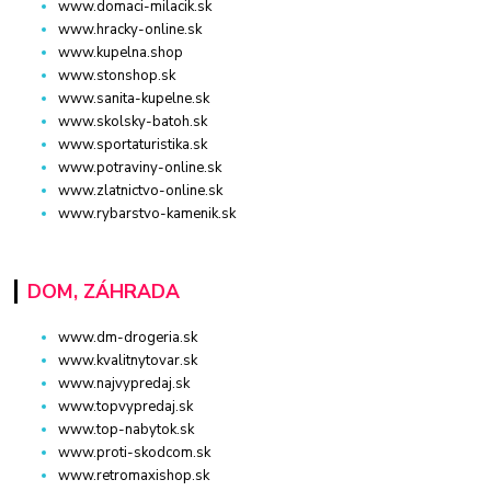
www.domaci-milacik.sk
www.hracky-online.sk
www.kupelna.shop
www.stonshop.sk
www.sanita-kupelne.sk
www.skolsky-batoh.sk
www.sportaturistika.sk
www.potraviny-online.sk
www.zlatnictvo-online.sk
www.rybarstvo-kamenik.sk
DOM, ZÁHRADA
www.dm-drogeria.sk
www.kvalitnytovar.sk
www.najvypredaj.sk
www.topvypredaj.sk
www.top-nabytok.sk
www.proti-skodcom.sk
www.retromaxishop.sk