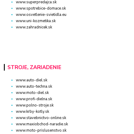
www.superpredajca.sk
www.spotrebice-domace.sk
www.osvetlenie-svietidla.eu
www.uni-kozmetika.sk
www.zahradnicek.sk
STROJE, ZARIADENIE
www.auto-diel.sk
www.auto-techna.sk
www.moto-diel.sk
www.profi-dielna.sk
www.polno-stroje.sk
www.krby-kotly.sk
www.stavebnictvo-online.sk
www.maxiobchod-naradie.sk
www.moto-prislusenstvo.sk