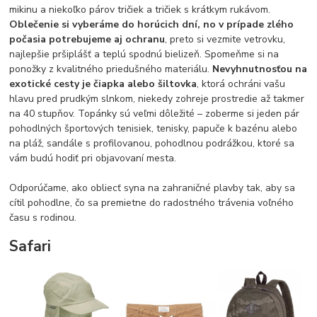
mikinu a niekoľko párov tričiek a tričiek s krátkym rukávom.
Oblečenie si vyberáme do horúcich dní, no v prípade zlého
počasia potrebujeme aj ochranu
, preto si vezmite vetrovku,
najlepšie pršiplášť a teplú spodnú bielizeň. Spomeňme si na
ponožky z kvalitného priedušného materiálu.
Nevyhnutnosťou na
exotické cesty je čiapka alebo šiltovka
, ktorá ochráni vašu
hlavu pred prudkým slnkom, niekedy zohreje prostredie až takmer
na 40 stupňov. Topánky sú veľmi dôležité – zoberme si jeden pár
pohodlných športových tenisiek, tenisky, papuče k bazénu alebo
na pláž, sandále s profilovanou, pohodlnou podrážkou, ktoré sa
vám budú hodiť pri objavovaní mesta.
Odporúčame, ako obliecť syna na zahraničné plavby tak, aby sa
cítil pohodlne, čo sa premietne do radostného trávenia voľného
času s rodinou.
Safari