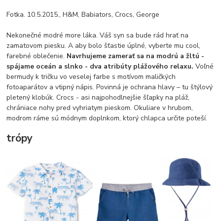
Fotka. 10.5.2015., H&M, Babiators, Crocs, George
Nekonečné modré more láka. Váš syn sa bude rád hrať na
zamatovom piesku. A aby bolo šťastie úplné, vyberte mu cool,
farebné oblečenie.
Navrhujeme zamerať sa na modrú a žltú -
spájame oceán a slnko - dva atribúty plážového relaxu.
Voľné
bermudy k tričku vo veselej farbe s motívom maličkých
fotoaparátov a vtipný nápis. Povinná je ochrana hlavy – tu štýlový
pletený klobúk. Crocs - asi najpohodlnejšie šľapky na pláž,
chrániace nohy pred vyhriatym pieskom. Okuliare v hrubom,
modrom ráme sú módnym doplnkom, ktorý chlapca určite poteší.
trópy