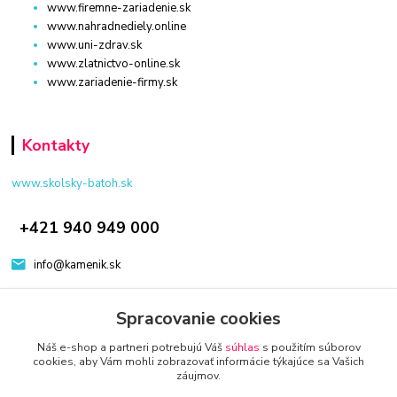
www.firemne-zariadenie.sk
www.nahradnediely.online
www.uni-zdrav.sk
www.zlatnictvo-online.sk
www.zariadenie-firmy.sk
Kontakty
www.skolsky-batoh.sk
+421 940 949 000
info@kamenik.sk
Spracovanie cookies
Náš e-shop a partneri potrebujú Váš
súhlas
s použitím súborov
cookies, aby Vám mohli zobrazovať informácie týkajúce sa Vašich
záujmov.
© 2024 Všetky práva vyhradené KAMENIK.SK