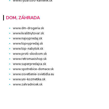
www.rybarstvo-kamenik.sk
DOM, ZÁHRADA
www.dm-drogeria.sk
www.kvalitnytovar.sk
www.najvypredaj.sk
www.topvypredaj.sk
www.top-nabytok.sk
www.proti-skodcom.sk
www.retromaxishop.sk
www.superpredajca.sk
www.spotrebice-domace.sk
www.osvetlenie-svietidla.eu
www.uni-kozmetika.sk
www.zahradnicek.sk