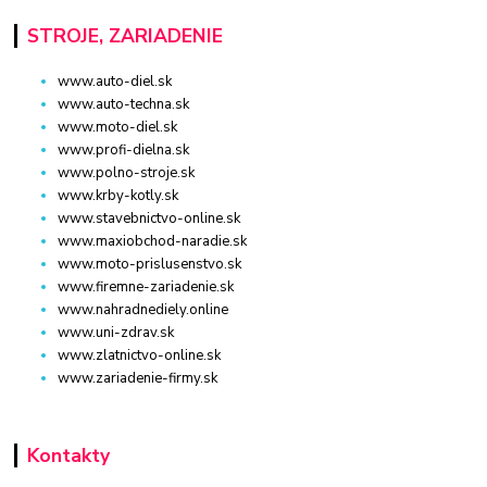
STROJE, ZARIADENIE
www.auto-diel.sk
www.auto-techna.sk
www.moto-diel.sk
www.profi-dielna.sk
www.polno-stroje.sk
www.krby-kotly.sk
www.stavebnictvo-online.sk
www.maxiobchod-naradie.sk
www.moto-prislusenstvo.sk
www.firemne-zariadenie.sk
www.nahradnediely.online
www.uni-zdrav.sk
www.zlatnictvo-online.sk
www.zariadenie-firmy.sk
Kontakty