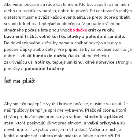
Ako viete, počasie sa rádo často mení. Kto bol aspoň raz pri mori
alebo na turistike v horách, dobre to pozná. Pri cestovaní s malým
dieťaťom musíme zvážiť každú eventualitu. Je preto dobré pribaliť
si sadu letného a teplejšieho oblečenia. V prípade krásneho
slnečného počasia iste prídu vhod
bodyčko
krátky rukáv,
bavlnené tričká, voľné šortky, plavky a pohodlné sandále.
.
Do dovolenkového kufra by nemala chýbať pokrývka hlavy v
podobe čiapky alebo šatky. Pre prípad, že by sa počasie zlomilo, je
dobré si zbaliť
bunda do dažďa
, čiapku alebo čelenku
zakrývajúcu uši,
holínky
, teplejšiu
mikinu, dlhé nohavice
strong>,
ponožky a
pohodlné topánky
.
Ísť na pláž
Aby sme čo najlepšie využili krásne počasie, musíme sa uistiť, že
náš "plážový kemp" je správne vybavený.
Plážová clona
, ktorá
chráni predovšetkým pred silným vetrom,
slnečník a plážový
stan
, ktoré poskytujú úkryt pred slnkom, a
veľká prikrývka
sú
nevyhnutné . Takýchto vecí je na trhu dosť. Väčšina z nich je
ľahká a praktická, zaberá málo miesta a ľahko sa rozloží. Pri