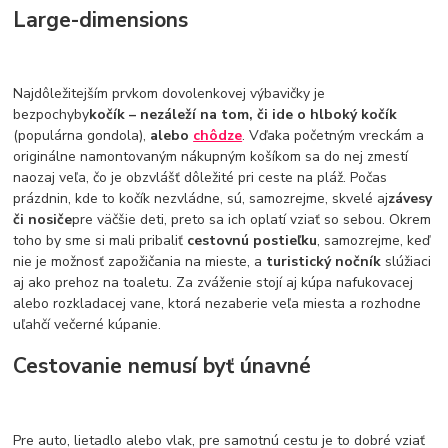
Large-dimensions
Najdôležitejším prvkom dovolenkovej výbavičky je
bezpochyby
kočík – nezáleží na tom, či ide o hlboký kočík
(populárna gondola),
alebo
chôdze
. Vďaka početným vreckám a
originálne namontovaným nákupným košíkom sa do nej zmestí
naozaj veľa, čo je obzvlášť dôležité pri ceste na pláž. Počas
prázdnin, kde to kočík nezvládne, sú, samozrejme, skvelé aj
závesy
či nosiče
pre väčšie deti, preto sa ich oplatí vziať so sebou. Okrem
toho by sme si mali pribaliť
cestovnú postieľku
, samozrejme, keď
nie je možnosť zapožičania na mieste, a
turistický nočník
slúžiaci
aj ako prehoz na toaletu. Za zváženie stojí aj kúpa nafukovacej
alebo rozkladacej vane, ktorá nezaberie veľa miesta a rozhodne
uľahčí večerné kúpanie.
Cestovanie nemusí byť únavné
Pre auto, lietadlo alebo vlak, pre samotnú cestu je to dobré vziať