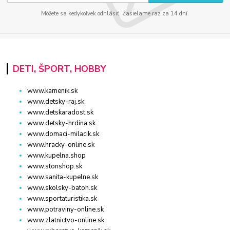
Môžete sa kedykoľvek odhlásiť. Zasielame raz za 14 dní.
DETI, ŠPORT, HOBBY
www.kamenik.sk
www.detsky-raj.sk
www.detskaradost.sk
www.detsky-hrdina.sk
www.domaci-milacik.sk
www.hracky-online.sk
www.kupelna.shop
www.stonshop.sk
www.sanita-kupelne.sk
www.skolsky-batoh.sk
www.sportaturistika.sk
www.potraviny-online.sk
www.zlatnictvo-online.sk