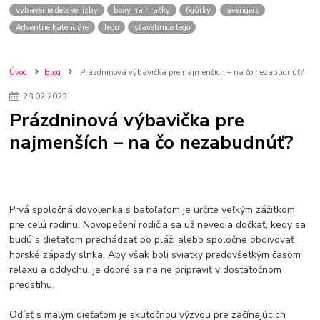
vybavenie detskej izby
boxy na hračky
figúrky
avengers
Adventné kalendáre
lego
stavebnice lego
Úvod
Blog
Prázdninová výbavička pre najmenších – na čo nezabudnúť?
28
.
02
.
2023
Prázdninová výbavička pre
najmenších – na čo nezabudnúť?
Prvá spoločná dovolenka s batoľaťom je určite veľkým zážitkom
pre celú rodinu. Novopečení rodičia sa už nevedia dočkať, kedy sa
budú s dieťaťom prechádzať po pláži alebo spoločne obdivovať
horské západy slnka. Aby však boli sviatky predovšetkým časom
relaxu a oddychu, je dobré sa na ne pripraviť v dostatočnom
predstihu.
Odísť s malým dieťaťom je skutočnou výzvou pre začínajúcich