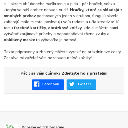
si - okrem obľúbeného maškrtenia a pitia - pár hračiek, vďaka
ktorým sa náš drobec nebude nudiť.
Hračky, ktoré sa skladajú z
mnohých prvkov
pochovaných jeden v druhom, fungujú skvele –
zaberajú málo miesta, poskytujú veľa radosti a učia kreativite. K
tomu
farebné kartičky, obrázkové knižky
, kde si môžete sami
vytvárať zaujímavé príbehy a napodobňovať rôzne zvuky a
obľúbený maskot
a výbavička je hotová.
Takto pripravený a zbalený môžete vyraziť na prázdninové cesty.
Zostáva mi zaželať vám nezabudnuteľné zážitky!
Páčil sa vám článok? Zdieľajte ho s priateľmi
Facebook
Twitter
Doprava od 30€ zadarmo