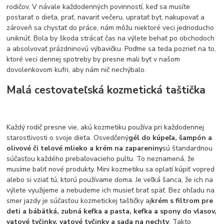
rodičov. V návale každodenných povinností, keď sa musíte
postarať o dieťa, prať, navariť večeru, upratať byt, nakupovať a
zároveň sa chystať do práce, nám môžu niektoré veci jednoducho
uniknúť. Bola by škoda strácať čas na výlete behať po obchodoch
a absolvovať prázdninovú výbavičku. Poďme sa teda pozrieť na to,
ktoré veci dennej spotreby by presne mali byť v našom
dovolenkovom kufri, aby nám nič nechýbalo.
Malá cestovateľská kozmetická taštička
Každý rodič presne vie, akú kozmetiku používa pri každodennej
starostlivosti o svoje dieťa. Osvedčený
gél do kúpeľa, šampón a
olivové či telové mlieko a krém na zapareniny
sú štandardnou
súčasťou každého prebaľovacieho pultu. To neznamená, že
musíme baliť nové produkty. Mini kozmetiku sa oplatí kúpiť vopred
alebo si vziať tú, ktorú používame doma. Je veľká šanca, že ich na
výlete využijeme a nebudeme ich musieť brať späť. Bez ohľadu na
smer jazdy je súčasťou kozmetickej taštičky aj
krém s filtrom pre
deti a bábätká, zubná kefka a pasta, kefka a spony do vlasov,
vatové tyčinky, vatové tyčinky a sada na nechty
. Takto