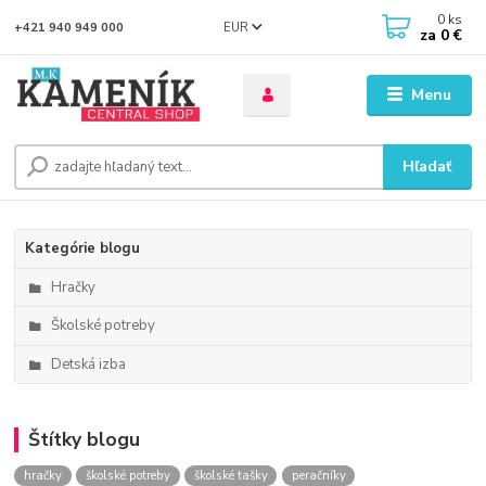
0
ks
EUR
+421 940 949 000
za
0 €
Menu
Hľadať
Kategórie blogu
Hračky
Školské potreby
Detská izba
Štítky blogu
hračky
školské potreby
školské tašky
peračníky