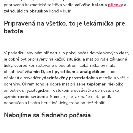
pripravená kozmetická taštička vedľa
veľkého balenia
plienky
a
zvlhčujúcich obrúskov
končí v kufri.
Pripravená na všetko, to je lekárnička pre
batoľa
V poriadku, aby nám nič nerušilo pokoj počas dovolenkových ciest,
je dobré byť pripravený na každú situáciu a mať po ruke základné
lieky, vopred konzultované s pediatrom. Lekárnička by mala
obsahovať:
vitamín D, antipyretikum a analgetikum
, sadu
náplastí a osvedčený
dezinfekčný prostriedok
na menšie a väčšie
odreniny. Okrem toho je dobré mať pri sebe
teplomer
, niekoľko
ampuliek s fyziologickým roztokom a odsávačku do nosa, ako
aj
zmiernenie svrbenia
. Samozrejme, ak naše dieťa podľa
odporúčania lekára berie iné lieky, treba ho tiež zbaliť.
Nebojíme sa žiadneho počasia