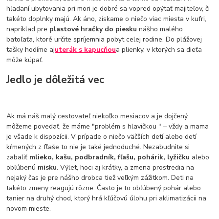
hľadaní ubytovania pri mori je dobré sa vopred opýtať majiteľov, či
takéto doplnky majú. Ak áno, získame o niečo viac miesta v kufri,
napríklad pre
plastové hračky do piesku
nášho malého
batoľaťa, ktoré určite spríjemnia pobyt celej rodine. Do plážovej
tašky hodíme aj
uterák s kapucňou
a plienky, v ktorých sa dieťa
môže kúpať.
Jedlo je dôležitá vec
Ak má náš malý cestovateľ niekoľko mesiacov a je dojčený,
môžeme povedať, že máme "problém s hlavičkou " – vždy a mama
je všade k dispozícii. V prípade o niečo väčších detí alebo detí
kŕmených z fľaše to nie je také jednoduché. Nezabudnite si
zabaliť
mlieko, kašu, podbradník, fľašu, pohárik, lyžičku
alebo
obľúbenú
misku
. Výlet, hoci aj krátky, a zmena prostredia na
nejaký čas je pre nášho drobca tiež veľkým zážitkom. Deti na
takéto zmeny reagujú rôzne. Často je to obľúbený pohár alebo
tanier na druhý chod, ktorý hrá kľúčovú úlohu pri aklimatizácii na
novom mieste.