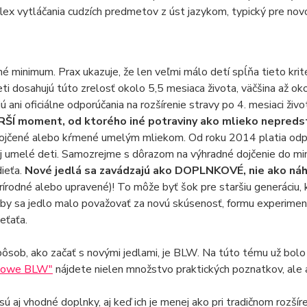
lex vytláčania cudzích predmetov z úst jazykom, typický pre nov
né minimum. Prax ukazuje, že len veľmi málo detí spĺňa tieto krité
i dosahujú túto zrelosť okolo 5,5 mesiaca života, väčšina až okolo
ú ani oficiálne odporúčania na rozšírenie stravy po 4. mesiaci živ
Í moment, od ktorého iné potraviny ako mlieko nepredstav
dojčené alebo kŕmené umelým mliekom. Od roku 2014 platia odpor
j umelé deti. Samozrejme s dôrazom na výhradné dojčenie do min
ieťa.
Nové jedlá sa zavádzajú ako DOPLNKOVÉ, nie ako náh
rírodné alebo upravené)! To môže byť šok pre staršiu generáciu, k
y sa jedlo malo považovať za novú skúsenosť, formu experiment
ieťaťa.
ôsob, ako začať s novými jedlami, je BLW. Na túto tému už bolo
kowe BLW"
nájdete nielen množstvo praktických poznatkov, ale a
sú aj vhodné doplnky, aj keď ich je menej ako pri tradičnom rozšíre