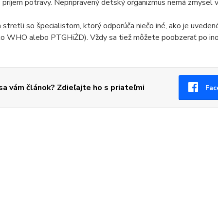
 príjem potravy. Nepripravený detský organizmus nemá zmysel v
 stretli so špecialistom, ktorý odporúča niečo iné, ako je uveden
ko WHO alebo PTGHiŻD). Vždy sa tiež môžete poobzerať po inom 
 sa vám článok? Zdieľajte ho s priateľmi
Fac