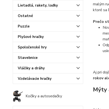
malým ruč
Lietadlá, rakety, loďky
ktoré sa 
Ostatné
Prečo st
Puzzle
Nov
mes
Plyšové hračky
mat
Odp
Spoločenské hry
usk
Stavebnice
Vláčiky a dráhy
Aj pri do
rokov al
Vzdelávacie hračky
Mýty 
Kočíky a autosedačky