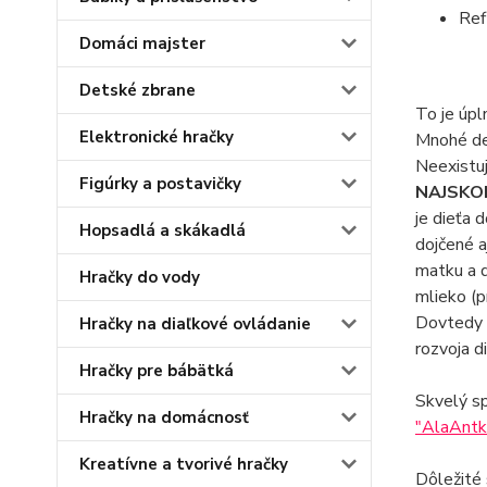
Ref
Domáci majster
Detské zbrane
To je úpl
Elektronické hračky
Mnohé det
Neexistuj
Figúrky a postavičky
NAJSKORŠ
je dieťa 
Hopsadlá a skákadlá
dojčené a
matku a d
Hračky do vody
mlieko (p
Dovtedy b
Hračky na diaľkové ovládanie
rozvoja d
Hračky pre bábätká
Skvelý sp
Hračky na domácnosť
"AlaAnt
Kreatívne a tvorivé hračky
Dôležité 