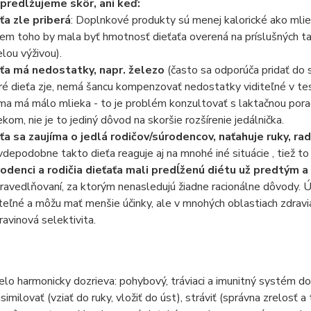
predlžujeme skôr, ani keď:
ťa zle priberá
: Doplnkové produkty sú menej kalorické ako mlie
em toho by mala byť hmotnosť dieťaťa overená na príslušných tab
lou výživou).
ťa má nedostatky, napr. železo
(často sa odporúča pridať do 
ré dieťa zje, nemá šancu kompenzovať nedostatky viditeľné v test
a má málo mlieka - to je problém konzultovať s laktačnou por
ekom, nie je to jediný dôvod na skoršie rozšírenie jedálnička.
ťa sa zaujíma o jedlá rodičov/súrodencov, naťahuje ruky, rad
vdepodobne takto dieťa reaguje aj na mnohé iné situácie , tiež to 
odenci a rodičia dieťaťa mali predĺženú diétu už predtým a
ravedlňovaní, za ktorým nenasledujú žiadne racionálne dôvody. Úč
iteľné a môžu mať menšie účinky, ale v mnohých oblastiach zdravia
ravinová selektivita.
lo harmonicky dozrieva: pohybový, tráviaci a imunitný systém d
similovať (vziať do ruky, vložiť do úst), stráviť (správna zrelosť 