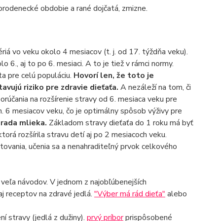
orodenecké obdobie a rané dojčatá, zmizne.
riá vo veku okolo 4 mesiacov (t. j. od 17. týždňa veku).
 6., aj to po 6. mesiaci. A to je tiež v rámci normy.
ota pre celú populáciu.
Hovorí len, že toto je
ujú riziko pre zdravie dieťaťa.
A nezáleží na tom, či
účania na rozšírenie stravy od 6. mesiaca veku pre
. 6 mesiacov veku, čo je optimálny spôsob výživy pre
rada mlieka.
Základom stravy dieťaťa do 1 roku má byť
torá rozšírila stravu detí aj po 2 mesiacoch veku.
ovania, učenia sa a nenahraditeľný prvok celkového
 veľa návodov. V jednom z najobľúbenejších
j receptov na zdravé jedlá.
"Výber má rád dieťa"
alebo
ní stravy (jedlá z dužiny).
prvý príbor
prispôsobené