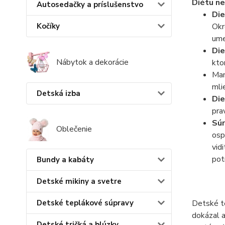
Diétu ne
Autosedačky a príslušenstvo
Die
Okr
Kočíky
ume
Die
Nábytok a dekorácie
kto
Mam
mli
Detská izba
Die
pra
Súr
Oblečenie
osp
vid
pot
Bundy a kabáty
Detské mikiny a svetre
Detské teplákové súpravy
Detské te
dokázal a
Detské tričká a blúzky