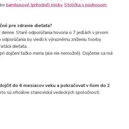
ebo
bambusové (prírodné) misky
,
Stolička s podnosom
né pre zdravie dieťaťa?
denne. Staré odporúčania hovoria o 7 jedlách v prvom
o odporúčania by viedli k výraznému zníženiu tvorby
tácii dieťaťa. .
i dojčení ťažko meria (ale nie nemožné). Dojčenie sa má
dojčiť do 6 mesiacov veku a pokračovať v ňom do 2
to sú oficiálne stanoviská vedeckých spoločností.