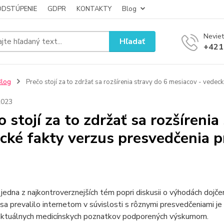
ODSTÚPENIE
GDPR
KONTAKTY
Blog
Neviet
Hľadať
+421
Blog
Prečo stojí za to zdržať sa rozšírenia stravy do 6 mesiacov - vedec
2023
o stojí za to zdržať sa rozšíreni
cké fakty verzus presvedčenia p
ž jedna z najkontroverznejších tém popri diskusii o výhodách doj
 sa prevalilo internetom v súvislosti s rôznymi presvedčeniami je 
aktuálnych medicínskych poznatkov podporených výskumom.