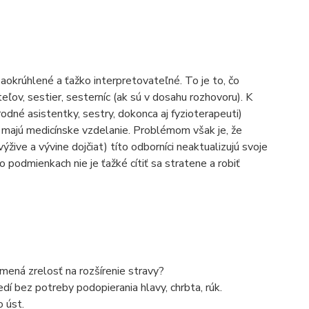
aokrúhlené a ťažko interpretovateľné. To je to, čo
teľov, sestier, sesterníc (ak sú v dosahu rozhovoru). K
odné asistentky, sestry, dokonca aj fyzioterapeuti)
 majú medicínske vzdelanie. Problémom však je, že
ive a vývine dojčiat) títo odborníci neaktualizujú svoje
 podmienkach nie je ťažké cítiť sa stratene a robiť
ená zrelosť na rozšírenie stravy?
dí bez potreby podopierania hlavy, chrbta, rúk.
 úst.