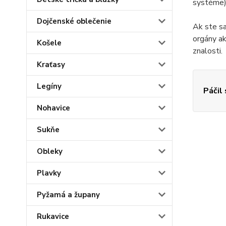
systéme)
Dojčenské oblečenie
Ak ste sa
orgány a
Košele
znalosti.
Kraťasy
Legíny
Páčil
Nohavice
Sukňe
Obleky
Plavky
Pyžamá a župany
Rukavice