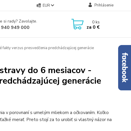
Prihlásenie
EUR
e si rady? Zavolajte.
0
ks
za
0 €
 940 949 000
ké fakty verzus presvedčenia predchádzajúcej generácie
a stravy do 6 mesiacov -
redchádzajúcej generácie
čenia v porovnaní s umelým mliekom a očkovaním. Koľko
ťažké merať. Preto stojí za to urobiť si vlastný názor na