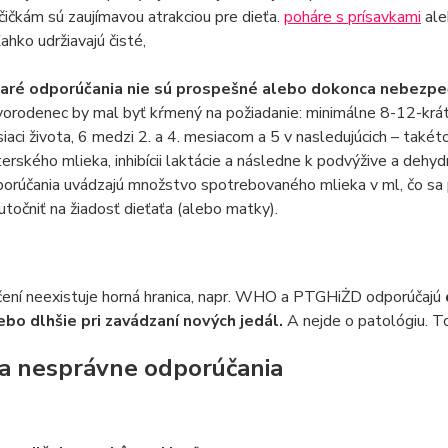
ičkám sú zaujímavou atrakciou pre dieťa.
poháre s prísavkami
al
ľahko udržiavajú čisté,
aré odporúčania nie sú prospešné alebo dokonca nebezpeč
orodenec by mal byť kŕmený na požiadanie: minimálne 8-12-krát 
iaci života, 6 medzi 2. a 4. mesiacom a 5 v nasledujúcich – takét
erského mlieka, inhibícii laktácie a následne k podvýžive a dehydra
orúčania uvádzajú množstvo spotrebovaného mlieka v ml, čo sa pr
utočniť na žiadosť dieťaťa (alebo matky).
jčení neexistuje horná hranica, napr. WHO a PTGHiŻD odporúčajú
ebo dlhšie pri zavádzaní nových jedál.
A nejde o patológiu. To
a nesprávne odporúčania