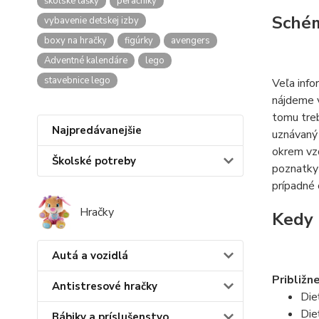
školské tašky
peračníky
Schém
vybavenie detskej izby
boxy na hračky
figúrky
avengers
Adventné kalendáre
lego
stavebnice lego
Veľa info
nájdeme v
tomu treb
Najpredávanejšie
uznávaný 
okrem vzd
Školské potreby
poznatky 
prípadné 
Hračky
Kedy 
Autá a vozidlá
Približn
Antistresové hračky
Die
Die
Bábiky a príslušenstvo