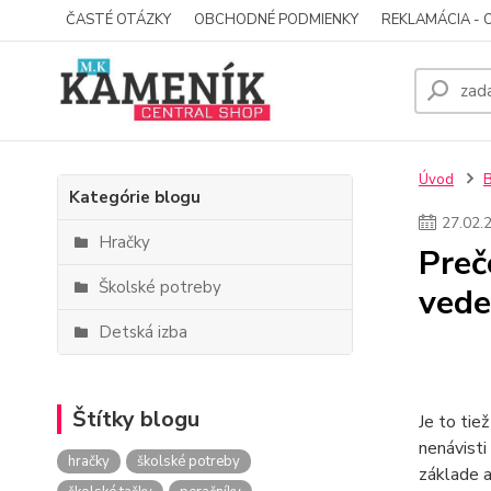
ČASTÉ OTÁZKY
OBCHODNÉ PODMIENKY
REKLAMÁCIA - 
Úvod
Kategórie blogu
27
.
02
.
Hračky
Preč
Školské potreby
vede
Detská izba
Štítky blogu
Je to tie
nenávisti
hračky
školské potreby
základe 