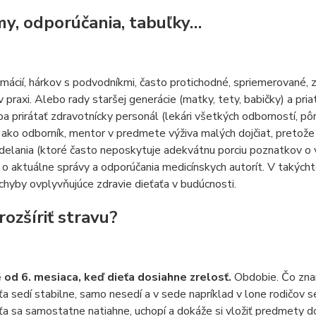
y, odporúčania, tabuľky…
rmácií, hárkov s podvodníkmi, často protichodné, spriemerované, z
 praxi. Alebo rady staršej generácie (matky, tety, babičky) a pria
a prirátať zdravotnícky personál (lekári všetkých odborností, pôr
ako odborník, mentor v predmete výživa malých dojčiat, pretože
elania (ktoré často neposkytuje adekvátnu porciu poznatkov o výž
o aktuálne správy a odporúčania medicínskych autorít. V takýchto
chyby ovplyvňujúce zdravie dieťaťa v budúcnosti.
rozšíriť stravu?
e od 6. mesiaca, keď dieťa dosiahne zrelosť.
Obdobie. Čo znam
ťa sedí stabilne, samo nesedí a v sede napríklad v lone rodičov se
ťa sa samostatne natiahne, uchopí a dokáže si vložiť predmety do