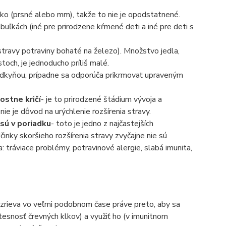
ko (prsné alebo mm), takže to nie je opodstatnené.
uľkách (iné pre prirodzene kŕmené deti a iné pre deti s
stravy potraviny bohaté na železo). Množstvo jedla,
och, je jednoducho príliš malé.
adkyňou, prípadne sa odporúča prikrmovať upraveným
ostne kričí
- je to prirodzené štádium vývoja a
nie je dôvod na urýchlenie rozšírenia stravy.
 sú v poriadku
- toto je jedno z najčastejších
inky skoršieho rozšírenia stravy zvyčajne nie sú
: tráviace problémy, potravinové alergie, slabá imunita,
ozrieva vo veľmi podobnom čase práve preto, aby sa
a tesnosť črevných klkov) a využiť ho (v imunitnom