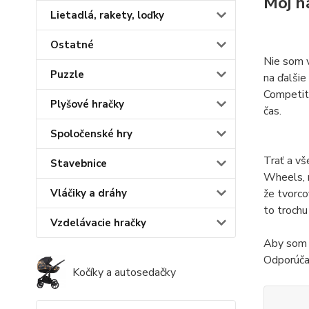
Môj n
Lietadlá, rakety, loďky
Ostatné
Nie som v
Puzzle
na ďalšie
Competit
Plyšové hračky
čas.
Spoločenské hry
Trať a vš
Stavebnice
Wheels, m
že tvorco
Vláčiky a dráhy
to trochu
Vzdelávacie hračky
Aby som t
Odporúč
Kočíky a autosedačky