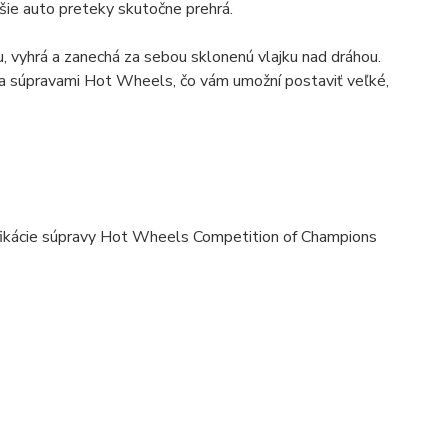
lejšie auto preteky skutočne prehrá.
adu, vyhrá a zanechá za sebou sklonenú vlajku nad dráhou.
i a súpravami Hot Wheels, čo vám umožní postaviť veľké,
ifikácie súpravy Hot Wheels Competition of Champions