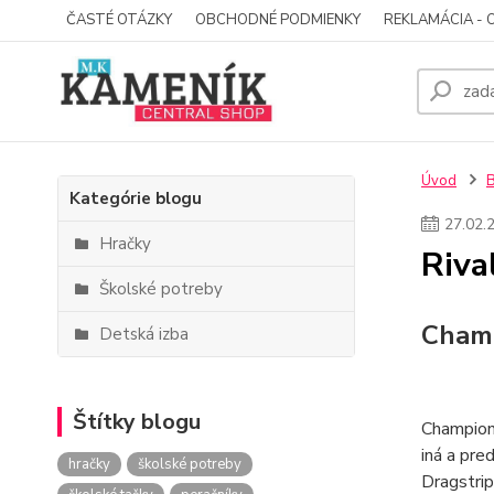
ČASTÉ OTÁZKY
OBCHODNÉ PODMIENKY
REKLAMÁCIA - 
Úvod
Kategórie blogu
27
.
02
.
Hračky
Riva
Školské potreby
Champ
Detská izba
Štítky blogu
Champions
iná a pre
hračky
školské potreby
Dragstrip