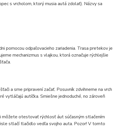
pec s vrcholom, ktorý musia autá zdolať). Názvy sa
adni pomocou odpaľovacieho zariadenia. Trasa pretekov je
ujeme mechanizmus s vlajkou, ktorá označuje rýchlejšie
šťača.
ťači a sme pripravení začať. Posuvník zdvihneme na vrch
oré vytláčajú autíčka. Smiešne jednoduché, no zároveň
Sami môžete otestovať rýchlosť áut súčasným stlačením
visle stlačí tlačidlo vedľa svojho auta. Pozor! V tomto