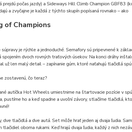
á prejdú počas jazdy) a Sideways Hill Climb Champion GBF83 (ko
dajú a zvyčajne je každá z týchto skupín popísaná rovnako – ako
g of Champions
 súpravy je rýchle a jednoduché. Semafory sú pripevnené k zákl
 spojením dvoch rovných traťových úsekov. Na konci dráhy inštal
al už len malý detail – zapínanie gúm, ktoré naťahujú tlačidlá spú
e zostavenú, čo teraz?
né autíčka Hot Wheels umiestnime na štartovacie pozície v spúš
a, pustíme ho a keď spadne a uvoľní závory, stlačíme tlačidlá, kt
avné!
, dve tlačidlá a dve autá. Set môže hrať jeden aj dvaja ľudia. 
h tlačidiel oboma rukami. Keď hrajú dvaja ľudia, každý z nich nezá