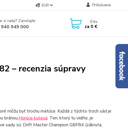
Prihlásenie
EUR
e si rady? Zavolajte.
0
ks
za
0 €
 940 949 000
2 – recenzia súpravy
toré môžu byť trochu mätúce. Každá z týchto troch sád je
u bránou.
Horúce kolesá
. Ten, ktorý tu vidíte, je
 dve sady sú: Drift Master Champion GBF84 (zákruta,