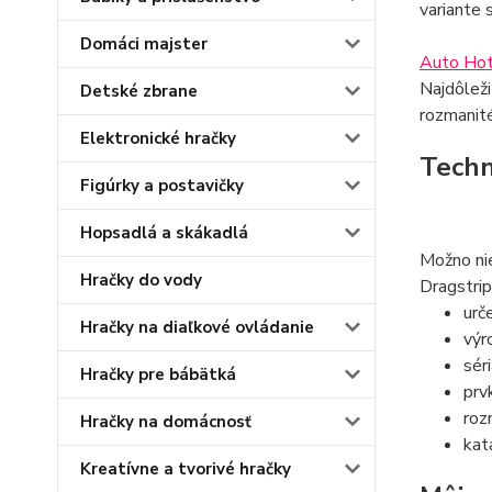
variante 
Domáci majster
Auto Ho
Najdôleži
Detské zbrane
rozmanité
Elektronické hračky
Techn
Figúrky a postavičky
Hopsadlá a skákadlá
Možno nie
Hračky do vody
Dragstri
urč
Hračky na diaľkové ovládanie
výr
sér
Hračky pre bábätká
prv
roz
Hračky na domácnosť
kat
Kreatívne a tvorivé hračky