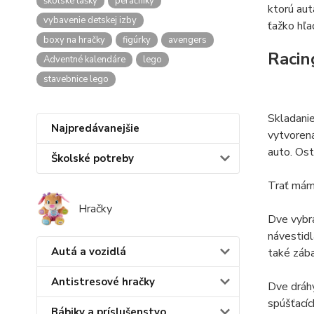
školské tašky
peračníky
ktorú aut
vybavenie detskej izby
ťažko hľa
boxy na hračky
figúrky
avengers
Racin
Adventné kalendáre
lego
stavebnice lego
Skladanie
Najpredávanejšie
vytvorená
auto. Ost
Školské potreby
Trať mám
Hračky
Dve vybra
návestidl
Autá a vozidlá
také záb
Antistresové hračky
Dve dráhy
spúšťacíc
Bábiky a príslušenstvo