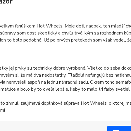
ázor
eľkým fanúšikom Hot Wheels. Moje deti, naopak, ten mladší cho
 súpravy som dosť skeptický a chvíľu trvá, kým sa rozhodnem kú
ion to bolo podobné. Už po prvých pretekoch som však vedel, že
etky jej prvky sú technicky dobre vyrobené. Všetko do seba dok
yslím si, že má dva nedostatky. Tlačidlá nefungujú bez natiahnut
via nemysleli aspoň na jednu náhradnú sadu. Okrem toho semafor
 mätúce a bolo by to oveľa lepšie, keby to malo tri farby svetie
o zhrnul, zaujímavá doplnková súprava Hot Wheels, o ktorej má
am!