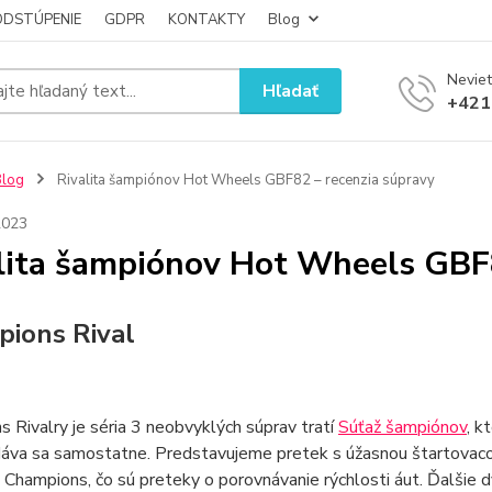
ODSTÚPENIE
GDPR
KONTAKTY
Blog
Neviet
Hľadať
+421
Blog
Rivalita šampiónov Hot Wheels GBF82 – recenzia súpravy
2023
lita šampiónov Hot Wheels GBF8
ions Rival
 Rivalry je séria 3 neobvyklých súprav tratí
Súťaž šampiónov
, k
dáva sa samostatne. Predstavujeme pretek s úžasnou štartovaco
 Champions, čo sú preteky o porovnávanie rýchlosti áut. Ďalšie