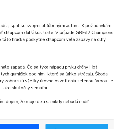
dí aj spať so svojimi obľúbenými autami. K požiadavkám
piť chlapcom ďalší kus trate. V prípade GBF82 Champions
 táto hračka poskytne chlapcom veľa zábavy na dlhý
onale zapadá. Čo sa týka nápadu prvku dráhy Hot
ých gumičiek pod nimi, ktoré sa ľahko strácajú. Škoda,
y zobrazujú všetky úrovne osvetlenia zelenou farbou. Je
l – ako skutočný semafor.
m dojem, že moje deti sa nikdy nebudú nudiť.