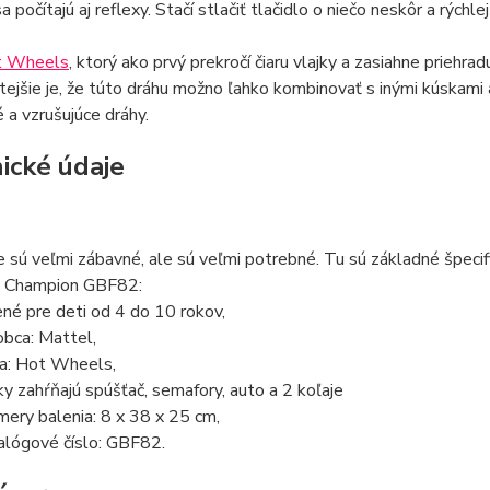
sa počítajú aj reflexy. Stačí stlačiť tlačidlo o niečo neskôr a rých
t Wheels
, ktorý ako prvý prekročí čiaru vlajky a zasiahne priehr
tejšie je, že túto dráhu možno ľahko kombinovať s inými kúskam
 a vzrušujúce dráhy.
ické údaje
 sú veľmi zábavné, ale sú veľmi potrebné. Tu sú základné špec
p Champion GBF82:
ené pre deti od 4 do 10 rokov,
obca: Mattel,
ia: Hot Wheels,
ky zahŕňajú spúšťač, semafory, auto a 2 koľaje
mery balenia: 8 x 38 x 25 cm,
alógové číslo: GBF82.