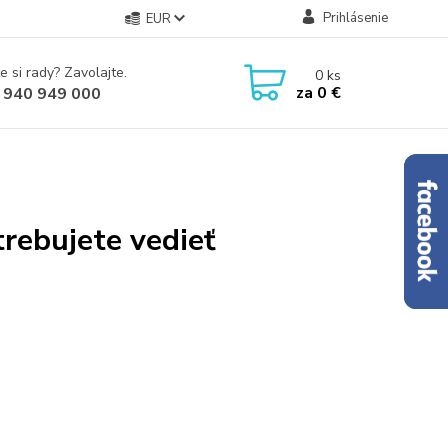
Prihlásenie
EUR
e si rady? Zavolajte.
0
ks
za
0 €
 940 949 000
trebujete vedieť