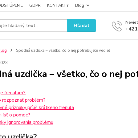
ODSTÚPENIE
GDPR
KONTAKTY
Blog
Neviet
Hľadať
+421
Blog
Spodná uzdička – všetko, čo o nej potrebujete vedieť
2023
ná uzdička – všetko, čo o nej po
je frenulum?
 rozpoznať problém?
vné príznaky príliš krátkeho frenula
 ísť o pomoc?
nky ignorovania problému
to uzdička?