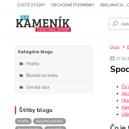
ČASTÉ OTÁZKY
OBCHODNÉ PODMIENKY
REKLAMÁCIA - 
Úvod
Kategórie blogu
27
.
02
.
Hračky
Spod
Školské potreby
Čo 
Detská izba
Ako
Hla
Kam
Štítky blogu
Úči
hračky
školské potreby
Čo je 