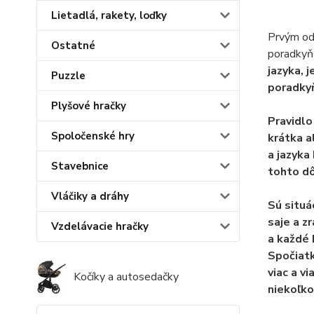
Lietadlá, rakety, loďky
Prvým odb
Ostatné
poradkyň
jazyka, 
Puzzle
poradkyň
Plyšové hračky
Pravidlo
Spoločenské hry
krátka a
a jazyka
Stavebnice
tohto dô
Vláčiky a dráhy
Sú situá
saje a z
Vzdelávacie hračky
a každé 
Spočiatk
viac a vi
Kočíky a autosedačky
niekoľk