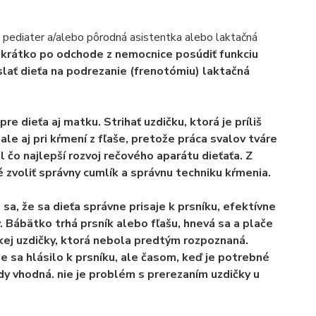
ť pediater a/alebo pôrodná asistentka alebo laktačná
 krátko po odchode z nemocnice posúdiť funkciu
oslať dieťa na podrezanie (frenotómiu) laktačná
e dieťa aj matku. Strihať uzdičku, ktorá je príliš
le aj pri kŕmení z fľaše, pretože práca svalov tváre
 čo najlepší rozvoj rečového aparátu dieťaťa. Z
é zvoliť správny cumlík a správnu techniku kŕmenia.
a, že sa dieťa správne prisaje k prsníku, efektívne
 Bábätko trhá prsník alebo fľašu, hnevá sa a plače
tkej uzdičky, ktorá nebola predtým rozpoznaná.
 sa hlásilo k prsníku, ale časom, keď je potrebné
dy vhodná. nie je problém s prerezaním uzdičky u