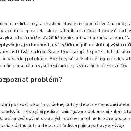
íme o uzdičky jazyka, myslíme hlavne na spodnú uzdičku, pod jaz
y v centrálnej osi tela, ako aj laterálnu uzdičku hlboko v ústach v 
jazyka, ktorá môže sťažiť kŕmenie: pri satí prsníka alebo fľa
vplyvňuje aj schopnosť jesť lyžičkou, piť, neskôr aj vývin re
v oblasti tváre a krku.
Štatistiky ukazujú, že počet detí klasif
i od vedeckej publikácie. Rozdiely sú spôsobené najmä nedostatko
ckeho personálu o vyšetrení funkcie jazyka a hodnotení uzdičky.
ozpoznať problém?
platí požiadať o kontrolu ústnej dutiny dieťaťa v nemocnici aleb
poradkyňu. Existujú aj pediatri, chirurgovia a dokonca aj zubári, k
Oplatí sa tiež opýtať ostatných rodičov na online fórach a podpor
osúdia ústnu dutinu dieťaťa z hľadiska príjmu potravy a vývoja.