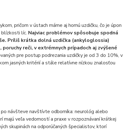
ykom, pričom v ústach máme aj hornú uzdičku, čo je úpon
blízkosti líc.
Najviac problémov spôsobuje spodná
še. Príliš krátka dolná uzdička (ankyloglossia)
či, poruchy reči, v extrémnych prípadoch aj zvýšené
ikovaných pre postup podrezania uzdičky je od 3 do 10%, v
m jasných kritérií a stále relatívne nízkou znalosťou
o po návšteve navštívte odborníka: neurológ alebo
torí majú veľa vedomostí a praxe v rozpoznávaní krátkej
ných skupinách na odporúčaných špecialistov, ktorí