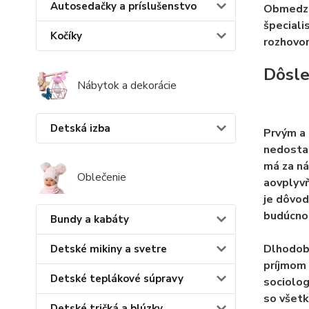
Autosedačky a príslušenstvo
Obmedzen
špeciali
Kočíky
rozhovor
Dôsle
Nábytok a dekorácie
Detská izba
Prvým a 
nedostat
má za ná
Oblečenie
a
ovplyvň
je dôvod
budúcnos
Bundy a kabáty
Dlhodobé
Detské mikiny a svetre
príjmom 
Detské teplákové súpravy
sociolog
so všetk
Detské tričká a blúzky