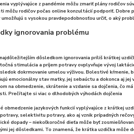
ia vyplývajúce z pandémie môžu zmariť plány rodičov sú
sti môžu rodičov počas online konzultácií podporiť. Dobre p
 umožňujú s vysokou pravdepodobnosťou určiť, o aký probl
dky ignorovania problému
najdôležitejším dôsledkom ignorovania príliš krátkej uzdič
očná stimulácia a príjem potravy ovplyvňuje vývoj laktác
sledok dokrmovanie umelou výživou. Bolestivé kŕmenie, b
ujú emocionálny stav matky, jej sebaúctu a dokonca aj jej v
om na obmedzenie, skrátenie a vzdanie sa dojčenia, čo má
ti. Prečítajte si viac o dlhodobých výhodách dojčenia
 obmedzenie jazykových funkcií vyplývajúce z krátkej uzdi
potravy, selektivitu potravy, ako aj vznik prípadných rečo
ické dopady – niekoľkoročné dieťa môže byť zosmiešňova
ými jej dôsledkami. To znamená, že krátka uzdička môže do