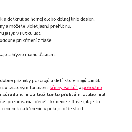
 a dotknúť sa hornej alebo dolnej línie ďasien,
ený a môžete vidieť jasnú priehlbinu,
u jazyk v kútiku úst,
podobne pri kŕmení z fľaše,
saje a hryzie mamu ďasnami.
obné príznaky pozorujú u detí, ktoré majú cumlík
lém so svalovým tonusom.
kŕmny vankúš
a
pohodlné
ebo súrodenci mali tiež tento problém, alebo mal
as pozorovania prerušiť kŕmenie z fľaše (ak je to
podmienok na kŕmenie v pokoji: príde vhod