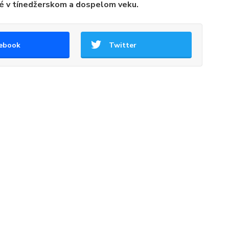
né v tínedžerskom a dospelom veku.
ebook
Twitter