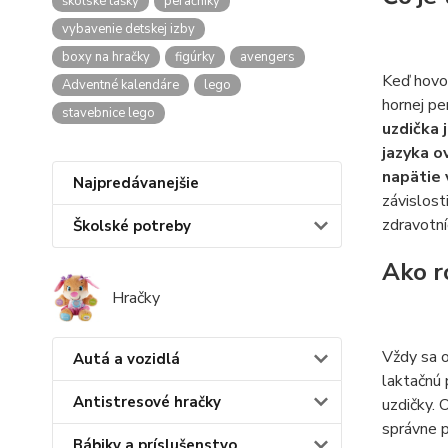
školské tašky
peračníky
vybavenie detskej izby
boxy na hračky
figúrky
avengers
Keď hovor
Adventné kalendáre
lego
hornej per
stavebnice lego
uzdička 
jazyka o
napätie 
Najpredávanejšie
závislost
zdravotní
Školské potreby
Ako r
Hračky
Vždy sa o
Autá a vozidlá
laktačnú 
Antistresové hračky
uzdičky. 
správne p
Bábiky a príslušenstvo