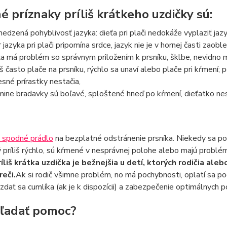
é príznaky príliš krátkeho uzdičky sú:
edzená pohyblivosť jazyka: dieťa pri plači nedokáže vyplaziť jazyk
r jazyka pri plači pripomína srdce, jazyk nie je v hornej časti zaobl
ťa má problém so správnym priložením k prsníku, šklbe, nevidno m
liš často plače na prsníku, rýchlo sa unaví alebo plače pri kŕmení; 
esné prírastky nestačia,
ine bradavky sú boľavé, sploštené hneď po kŕmení, dieťatko ne
 spodné prádlo
na bezplatné odstránenie prsníka. Niekedy sa pod
 príliš rýchlo, sú kŕmené v nesprávnej polohe alebo majú prob
ríliš krátka uzdička je bežnejšia u detí, ktorých rodičia al
reči.
Ak si rodič všimne problém, no má pochybnosti, oplatí sa poč
zdať sa cumlíka (ak je k dispozícii) a zabezpečenie optimálnych 
ľadať pomoc?