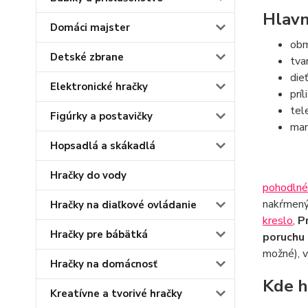
Hlavn
Domáci majster
obm
Detské zbrane
tva
die
Elektronické hračky
prí
tel
Figúrky a postavičky
mam
Hopsadlá a skákadlá
Hračky do vody
pohodlné
nakŕmený
Hračky na diaľkové ovládanie
kreslo
,
P
Hračky pre bábätká
poruchu 
možné), v
Hračky na domácnosť
Kde h
Kreatívne a tvorivé hračky