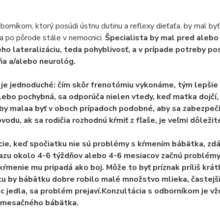
orníkom, ktorý posúdi ústnu dutinu a reflexy dieťaťa, by mal by
a po pôrode stále v nemocnici.
Špecialista by mal pred alebo
jeho lateralizáciu, teda pohyblivosť, a v prípade potreby p
a a/alebo neurológ.
 je jednoduché: čím skôr frenotómiu vykonáme, tým lepšie pr
lebo pochybná, sa odporúča nielen vtedy, keď matka dojčí, a
 by malaa byť v oboch prípadoch podobné, aby sa zabezpečil
vodu, ak sa rodičia rozhodnú kŕmiť z fľaše, je veľmi dôležit
cie, keď spočiatku nie sú problémy s kŕmením bábätka, zdá s
razu okolo 4-6 týždňov alebo 4-6 mesiacov začnú problémy.
kŕmenie mu pripadá ako boj.
Môže to byť príznak príliš krá
u by bábätku dobre robilo malé množstvo mlieka, častejšie
ac jedla, sa problém prejaví.
Konzultácia s odborníkom je vž
omesačného bábätka.