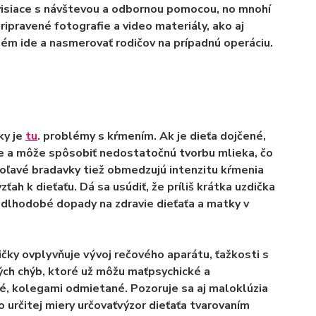
visiace s návštevou a odbornou pomocou, no mnohí
ripravené fotografie a video materiály, ako aj
ém ide a nasmerovať rodičov na prípadnú operáciu.
ky je
tu
.
problémy s kŕmením
. Ak je dieťa dojčené,
ie a môže spôsobiť nedostatočnú tvorbu mlieka, čo
oľavé bradavky tiež obmedzujú intenzitu kŕmenia
zťah k dieťaťu
. Dá sa usúdiť, že príliš krátka uzdička
 dlhodobé dopady na zdravie dieťaťa a matky v
čky ovplyvňuje vývoj rečového aparátu, ťažkosti s
vých chýb, ktoré už môžu mať
psychické a
né, kolegami odmietané
. Pozoruje sa aj maloklúzia
 určitej miery určovať
výzor dieťaťa tvarovaním