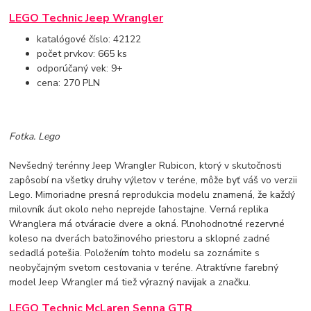
LEGO Technic Jeep Wrangler
katalógové číslo: 42122
počet prvkov: 665 ks
odporúčaný vek: 9+
cena: 270 PLN
Fotka. Lego
Nevšedný terénny Jeep Wrangler Rubicon, ktorý v skutočnosti
zapôsobí na všetky druhy výletov v teréne, môže byť váš vo verzii
Lego. Mimoriadne presná reprodukcia modelu znamená, že každý
milovník áut okolo neho neprejde ľahostajne. Verná replika
Wranglera má otváracie dvere a okná. Plnohodnotné rezervné
koleso na dverách batožinového priestoru a sklopné zadné
sedadlá potešia. Položením tohto modelu sa zoznámite s
neobyčajným svetom cestovania v teréne. Atraktívne farebný
model Jeep Wrangler má tiež výrazný navijak a značku.
LEGO Technic McLaren Senna GTR