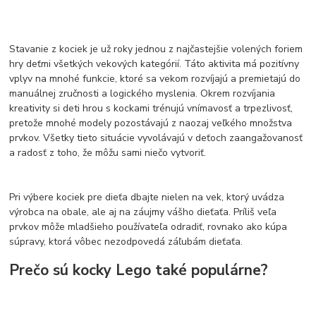
Stavanie z kociek je už roky jednou z najčastejšie volených foriem
hry deťmi všetkých vekových kategórií. Táto aktivita má pozitívny
vplyv na mnohé funkcie, ktoré sa vekom rozvíjajú a premietajú do
manuálnej zručnosti a logického myslenia. Okrem rozvíjania
kreativity si deti hrou s kockami trénujú vnímavosť a trpezlivosť,
pretože mnohé modely pozostávajú z naozaj veľkého množstva
prvkov. Všetky tieto situácie vyvolávajú v deťoch zaangažovanosť
a radosť z toho, že môžu sami niečo vytvoriť.
Pri výbere kociek pre dieťa dbajte nielen na vek, ktorý uvádza
výrobca na obale, ale aj na záujmy vášho dieťaťa. Príliš veľa
prvkov môže mladšieho používateľa odradiť, rovnako ako kúpa
súpravy, ktorá vôbec nezodpovedá záľubám dieťaťa.
Prečo sú kocky Lego také populárne?