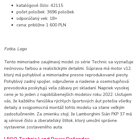
katalógové číslo: 42115
počet položiek: 3696 položiek
odporúčaný vek: 18+
cena: približne 1 600 PLN
Fotka. Lego
Tento mimoriadne zaujímavý model zo série Technic sa vyznačuje
neónovou farbou a realistickými detailmi. Súprava má motor v12,
ktorý má pohyblivé a mimoriadne presne reprodukované piesty.
Pohyblivý zadný spojler, odpruženie a riadenie a osemstupňová
prevodovka poskytujú veľa zábavy pri skladaní. Napriek vysokej
cene je to jeden z najobľúbenejších modelov roku 2022. Uisťujem
vás, že každého fanúšika rýchlych športových áut potešia všetky
detaily a svojpomocná montáž tohto modelu sa stane veľkým
zadosťučinením. Za zmienku stojí, že Lamborghini Sián FKP 37 má
aj sériové číslo a zberateľský štítok, ktorý umožní správne
vystavenie zostaveného auta.
LEGO Technic Land Rover Defender