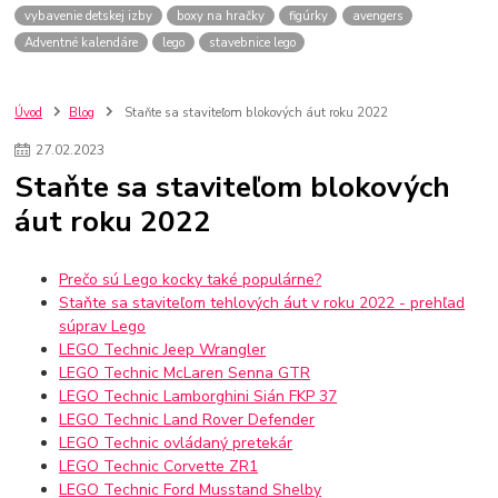
vybavenie detskej izby
boxy na hračky
figúrky
avengers
Adventné kalendáre
lego
stavebnice lego
Úvod
Blog
Staňte sa staviteľom blokových áut roku 2022
27
.
02
.
2023
Staňte sa staviteľom blokových
áut roku 2022
Prečo sú Lego kocky také populárne?
Staňte sa staviteľom tehlových áut v roku 2022 - prehľad
súprav Lego
LEGO Technic Jeep Wrangler
LEGO Technic McLaren Senna GTR
LEGO Technic Lamborghini Sián FKP 37
LEGO Technic Land Rover Defender
LEGO Technic ovládaný pretekár
LEGO Technic Corvette ZR1
LEGO Technic Ford Musstand Shelby