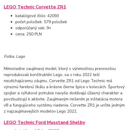
LEGO Technic Corvette ZR1
katalógové číslo: 42093
počet položiek: 579 položiek
odporúčaný vek: 9+
cena: 250 PLN
Fotka. Lego
Mimoriadne zaujímavý model, ktorý s výnimočnou presnosťou
reprodukovali konštruktéri Lego, sa v roku 2022 teší
neutíchajúcemu záujmu. Corvette ZR1 od Lego Technic má
výraznú farebnú škálu a krásne čierne špice v kolesách. Športový
spojler a výfukové potrubie navyše dodávajú úžasný charakter a
povzbudzujú k aktivite. Zaujímavým riešením je inštalácia motora
v8 a fungujúceho systému riadenia. Corvette ZR1 je určite jedným
z najzaujímavejších modelov Lego 2022.
LEGO Technic Ford Musstand Shelby