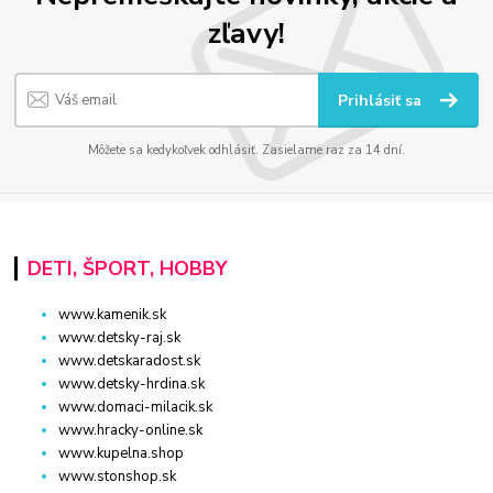
zľavy!
Prihlásiť sa
Môžete sa kedykoľvek odhlásiť. Zasielame raz za 14 dní.
DETI, ŠPORT, HOBBY
www.kamenik.sk
www.detsky-raj.sk
www.detskaradost.sk
www.detsky-hrdina.sk
www.domaci-milacik.sk
www.hracky-online.sk
www.kupelna.shop
www.stonshop.sk