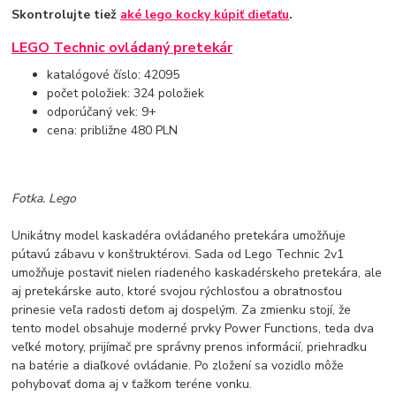
Skontrolujte tiež
aké lego kocky kúpiť dieťaťu
.
LEGO Technic ovládaný pretekár
katalógové číslo: 42095
počet položiek: 324 položiek
odporúčaný vek: 9+
cena: približne 480 PLN
Fotka. Lego
Unikátny model kaskadéra ovládaného pretekára umožňuje
pútavú zábavu v konštruktérovi. Sada od Lego Technic 2v1
umožňuje postaviť nielen riadeného kaskadérskeho pretekára, ale
aj pretekárske auto, ktoré svojou rýchlosťou a obratnosťou
prinesie veľa radosti deťom aj dospelým. Za zmienku stojí, že
tento model obsahuje moderné prvky Power Functions, teda dva
veľké motory, prijímač pre správny prenos informácií, priehradku
na batérie a diaľkové ovládanie. Po zložení sa vozidlo môže
pohybovať doma aj v ťažkom teréne vonku.