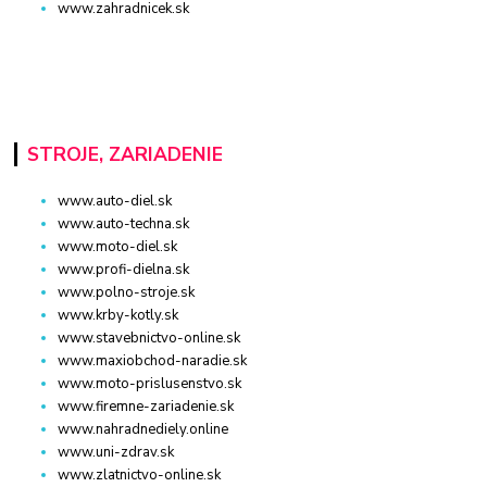
www.zahradnicek.sk
STROJE, ZARIADENIE
www.auto-diel.sk
www.auto-techna.sk
www.moto-diel.sk
www.profi-dielna.sk
www.polno-stroje.sk
www.krby-kotly.sk
www.stavebnictvo-online.sk
www.maxiobchod-naradie.sk
www.moto-prislusenstvo.sk
www.firemne-zariadenie.sk
www.nahradnediely.online
www.uni-zdrav.sk
www.zlatnictvo-online.sk