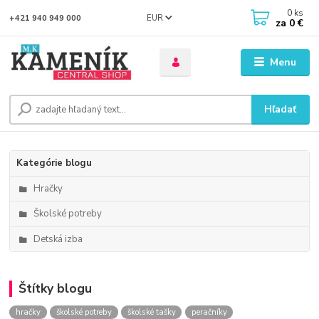
0
ks
EUR
+421 940 949 000
za
0 €
Menu
Hľadať
Kategórie blogu
Hračky
Školské potreby
Detská izba
Štítky blogu
hračky
školské potreby
školské tašky
peračníky