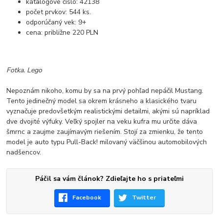
katalógové číslo: 42138
počet prvkov: 544 ks.
odporúčaný vek: 9+
cena: približne 220 PLN
Fotka. Lego
Nepoznám nikoho, komu by sa na prvý pohľad nepáčil Mustang.
Tento jedinečný model sa okrem krásneho a klasického tvaru
vyznačuje predovšetkým realistickými detailmi, akými sú napríklad
dve dvojité výfuky. Veľký spojler na veku kufra mu určite dáva
šmrnc a zaujme zaujímavým riešením. Stojí za zmienku, že tento
model je auto typu Pull-Back! milovaný väčšinou automobilových
nadšencov.
Páčil sa vám článok? Zdieľajte ho s priateľmi
Facebook
Twitter