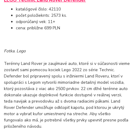
katalógové číslo: 42110
počet položieknts: 2573 ks.
odporúčaný vek: 11+
cena: približne 699 PLN
Fotka. Lego
Terénny Land Rover je zaujímavé auto, ktoré si v súčasnosti vieme
zostaviť sami pomocou kociek Lego 2022 zo série Technic.
Defender bol pripravený spolu s inžiniermi Land Roveru, ktorí v
spolupráci s Legom vytvorili mimoriadne detailný model vozidla,
ktorý pozostáva z viac ako 2500 prvkov. 22 cm dlhé terénne auto
dokonale ukazuje doplnkové funkcie dostupné v reálnej verzii,
teda navijak a prevodovku až s dvoma radiacimi pákami. Land
Rover Defender umožňuje odklopiť kapotu, pod ktorou je ukrytý
motor a vybrať kufor umiestnený na streche. Aby všetko
fungovalo ako má, je potrebné všetky prvky upevniť presne podľa
priloženého návodu.