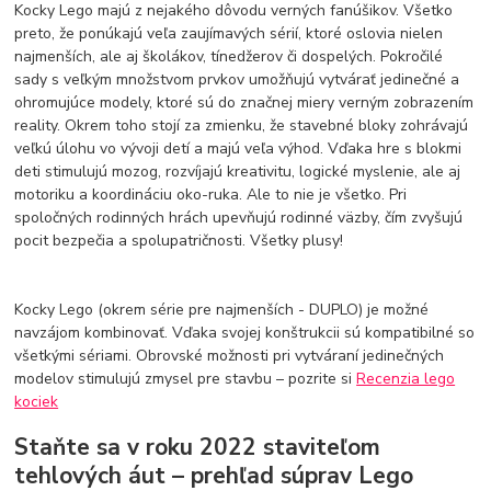
Kocky Lego majú z nejakého dôvodu verných fanúšikov. Všetko
preto, že ponúkajú veľa zaujímavých sérií, ktoré oslovia nielen
najmenších, ale aj školákov, tínedžerov či dospelých. Pokročilé
sady s veľkým množstvom prvkov umožňujú vytvárať jedinečné a
ohromujúce modely, ktoré sú do značnej miery verným zobrazením
reality. Okrem toho stojí za zmienku, že stavebné bloky zohrávajú
veľkú úlohu vo vývoji detí a majú veľa výhod. Vďaka hre s blokmi
deti stimulujú mozog, rozvíjajú kreativitu, logické myslenie, ale aj
motoriku a koordináciu oko-ruka. Ale to nie je všetko. Pri
spoločných rodinných hrách upevňujú rodinné väzby, čím zvyšujú
pocit bezpečia a spolupatričnosti. Všetky plusy!
Kocky Lego (okrem série pre najmenších - DUPLO) je možné
navzájom kombinovať. Vďaka svojej konštrukcii sú kompatibilné so
všetkými sériami. Obrovské možnosti pri vytváraní jedinečných
modelov stimulujú zmysel pre stavbu – pozrite si
Recenzia lego
kociek
Staňte sa v roku 2022 staviteľom
tehlových áut – prehľad súprav Lego