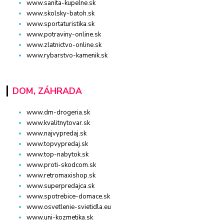
www.sanita-kupelne.sk
www.skolsky-batoh.sk
www.sportaturistika.sk
www.potraviny-online.sk
www.zlatnictvo-online.sk
www.rybarstvo-kamenik.sk
DOM, ZÁHRADA
www.dm-drogeria.sk
www.kvalitnytovar.sk
www.najvypredaj.sk
www.topvypredaj.sk
www.top-nabytok.sk
www.proti-skodcom.sk
www.retromaxishop.sk
www.superpredajca.sk
www.spotrebice-domace.sk
www.osvetlenie-svietidla.eu
www.uni-kozmetika.sk