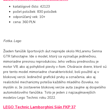
katalógové číslo: 42123
počet položiek: 830 položiek
odporúčaný vek: 10+
cena: 360 PLN
Fotka. Lego
Žiaden fanúšik športových áut neprejde okolo McLarenu Senna
GTR ľahostajne. Ide o model, ktorý sa vyznačuje jedinečnou,
mimoriadne presnou reprodukciou. Jeho veľkou prednosťou je
motor V8, ako aj pohyblivé piesty v ňom. Otváracie dvere, ktoré sú
pre tento model mimoriadne charakteristické, boli použité aj v
blokovej verzii. Jedinečné grafické prvky a označenia, ako aj
realistické mechanizmy potešia každého mladého človeka, no
myslím si, že zostavenie blokovej verzie auta zaujme aj dospelého
automobilového fanúšika. Toto je jeden z najzaujímavejších
modelov Lego Technic roku 2022.
LEGO Technic Lamborghini Sián FKP 37