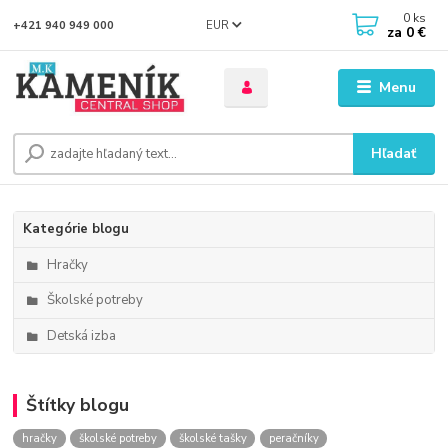
0
ks
EUR
+421 940 949 000
za
0 €
Menu
Hľadať
Kategórie blogu
Hračky
Školské potreby
Detská izba
Štítky blogu
hračky
školské potreby
školské tašky
peračníky