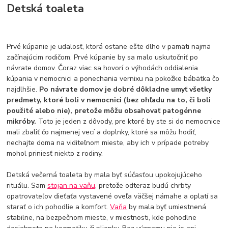
Detská toaleta
Prvé kúpanie je udalosť, ktorá ostane ešte dlho v pamäti najmä
začínajúcim rodičom. Prvé kúpanie by sa malo uskutočniť po
návrate domov. Čoraz viac sa hovorí o výhodách oddialenia
kúpania v nemocnici a ponechania vernixu na pokožke bábätka čo
najdlhšie.
Po návrate domov je dobré dôkladne umyť všetky
predmety, ktoré boli v nemocnici (bez ohľadu na to, či boli
použité alebo nie), pretože môžu obsahovať patogénne
mikróby.
Toto je jeden z dôvody, pre ktoré by ste si do nemocnice
mali zbaliť čo najmenej vecí a doplnky, ktoré sa môžu hodiť,
nechajte doma na viditeľnom mieste, aby ich v prípade potreby
mohol priniesť niekto z rodiny.
Detská večerná toaleta by mala byť súčasťou upokojujúceho
rituálu. Sam
stojan na vaňu
, pretože odteraz budú chrbty
opatrovateľov dieťaťa vystavené oveľa väčšej námahe a oplatí sa
starať o ich pohodlie a komfort.
Vaňa
by mala byť umiestnená
stabilne, na bezpečnom mieste, v miestnosti, kde pohodlne