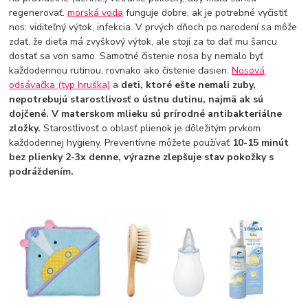
regenerovať.
morská voda
funguje dobre, ak je potrebné vyčistiť
nos: viditeľný výtok, infekcia. V prvých dňoch po narodení sa môže
zdať, že dieťa má zvyškový výtok, ale stojí za to dať mu šancu
dostať sa von samo. Samotné čistenie nosa by nemalo byť
každodennou rutinou, rovnako ako čistenie ďasien.
Nosová
odsávačka (typ hruška)
a
deti, ktoré ešte nemali zuby,
nepotrebujú starostlivosť o ústnu dutinu, najmä ak sú
dojčené. V materskom mlieku sú prírodné antibakteriálne
zložky.
Starostlivosť o oblasť plienok je dôležitým prvkom
každodennej hygieny. Preventívne môžete používať
10-15 minút
bez plienky 2-3x denne, výrazne zlepšuje stav pokožky s
podráždením.