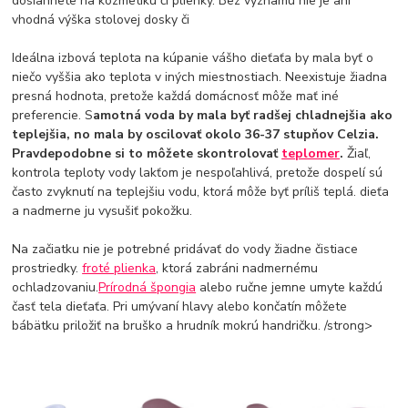
dosiahnete na kozmetiku či plienky. Bez významu nie je ani
vhodná výška stolovej dosky či
Ideálna izbová teplota na kúpanie vášho dieťaťa by mala byť o
niečo vyššia ako teplota v iných miestnostiach. Neexistuje žiadna
presná hodnota, pretože každá domácnosť môže mať iné
preferencie. S
amotná voda by mala byť radšej chladnejšia ako
teplejšia, no mala by oscilovať okolo 36-37 stupňov Celzia.
Pravdepodobne si to môžete skontrolovať
teplomer
.
Žiaľ,
kontrola teploty vody lakťom je nespoľahlivá, pretože dospelí sú
často zvyknutí na teplejšiu vodu, ktorá môže byť príliš teplá. dieťa
a nadmerne ju vysušiť pokožku.
Na začiatku nie je potrebné pridávať do vody žiadne čistiace
prostriedky.
froté plienka
, ktorá zabráni nadmernému
ochladzovaniu.
Prírodná špongia
alebo ručne jemne umyte každú
časť tela dieťaťa. Pri umývaní hlavy alebo končatín môžete
bábätku priložiť na bruško a hrudník mokrú handričku. /strong>