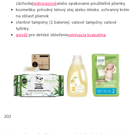
záchoda)
jednorazové
alebo opakovane použiteľné plienky,
kozmetika: prírodný telový olej alebo mlieko, ochranný krém
na oblasť plienok
sterilné tampóny (1 balenie), vatové tampóny, vatové
tyčinky
aviváž
pre detské oblečenie
umývacia kvapalina
,
202