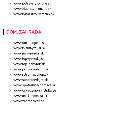
www.potraviny-online.sk
www.zlatnictvo-online.sk
www.rybarstvo-kamenik.sk
DOM, ZÁHRADA
www.dm-drogeria.sk
www.kvalitnytovar.sk
www.najvypredaj.sk
www.topvypredaj.sk
www.top-nabytok.sk
www.proti-skodcom.sk
www.retromaxishop.sk
www.superpredajca.sk
www.spotrebice-domace.sk
www.osvetlenie-svietidla.eu
www.uni-kozmetika.sk
www.zahradnicek.sk