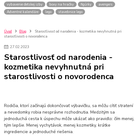
vybavenie detskej izby
boxy na hračky
figúrky
avengers
Adventné kalendáre
lego
stavebnice lego
Úvod
Blog
Starostlivosť od narodenia - kozmetika nevyhnutná pri
starostlivosti o novorodenca
27
.
02
.
2023
Starostlivosť od narodenia -
kozmetika nevyhnutná pri
starostlivosti o novorodenca
Rodičia, ktorí začínajú dokončovať výbavičku, sa môžu cítiť stratení
a nevedomky robia nesprávne rozhodnutia. Medzitým sa
jednoduchá cesta k úspechu môže ukázať ako pravidlo: čím menej,
tým lepšie. Menej vychytávok, menej kozmetiky, krátke
ingrediencie a jednoduché riešenia.