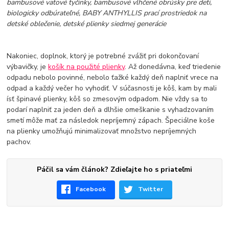
bambusové vatové tyčinky, bambusové vlhčené obrúsky pre deti,
biologicky odbúrateľné, BABY ANTHYLLIS prací prostriedok na
detské oblečenie, detské plienky siedmej generácie
Nakoniec, doplnok, ktorý je potrebné zvážiť pri dokončovaní
výbavičky, je
košík na použité plienky
. Až donedávna, keď triedenie
odpadu nebolo povinné, nebolo ťažké každý deň naplniť vrece na
odpad a každý večer ho vyhodiť. V súčasnosti je kôš, kam by mali
ísť špinavé plienky, kôš so zmesovým odpadom. Nie vždy sa to
podarí naplniť za jeden deň a dlhšie omeškanie s vyhadzovaním
smetí môže mať za následok nepríjemný zápach. Špeciálne koše
na plienky umožňujú minimalizovať množstvo nepríjemných
pachov.
Páčil sa vám článok? Zdieľajte ho s priateľmi
Facebook
Twitter