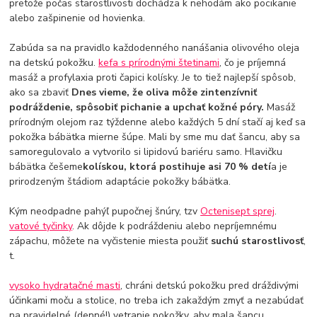
pretože počas starostlivosti dochádza k nehodám ako pocikanie
alebo zašpinenie od hovienka.
Zabúda sa na pravidlo každodenného nanášania olivového oleja
na detskú pokožku.
kefa s prírodnými štetinami
, čo je príjemná
masáž a profylaxia proti čapici kolísky. Je to tiež najlepší spôsob,
ako sa zbaviť
Dnes vieme, že oliva môže zintenzívniť
podráždenie, spôsobiť pichanie a upchať kožné póry.
Masáž
prírodným olejom raz týždenne alebo každých 5 dní stačí aj keď sa
pokožka bábätka mierne šúpe. Mali by sme mu dať šancu, aby sa
samoregulovalo a vytvorilo si lipidovú bariéru samo. Hlavičku
bábätka češeme
kolískou, ktorá postihuje asi 70 % detí
a je
prirodzeným štádiom adaptácie pokožky bábätka.
Kým neodpadne pahýľ pupočnej šnúry, tzv
Octenisept sprej
.
vatové tyčinky
. Ak dôjde k podráždeniu alebo nepríjemnému
zápachu, môžete na vyčistenie miesta použiť
suchú starostlivosť
,
t.
vysoko hydratačné masti
, chráni detskú pokožku pred dráždivými
účinkami moču a stolice, no treba ich zakaždým zmyť a nezabúdať
na pravidelné (denné!) vetranie pokožky, aby mala šancu