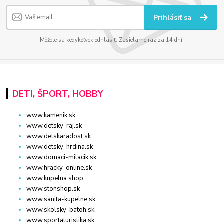
Prihlásiť sa
Môžete sa kedykoľvek odhlásiť. Zasielame raz za 14 dní.
DETI, ŠPORT, HOBBY
www.kamenik.sk
www.detsky-raj.sk
www.detskaradost.sk
www.detsky-hrdina.sk
www.domaci-milacik.sk
www.hracky-online.sk
www.kupelna.shop
www.stonshop.sk
www.sanita-kupelne.sk
www.skolsky-batoh.sk
www.sportaturistika.sk