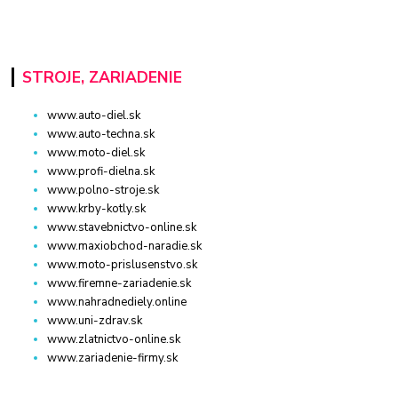
STROJE, ZARIADENIE
www.auto-diel.sk
www.auto-techna.sk
www.moto-diel.sk
www.profi-dielna.sk
www.polno-stroje.sk
www.krby-kotly.sk
www.stavebnictvo-online.sk
www.maxiobchod-naradie.sk
www.moto-prislusenstvo.sk
www.firemne-zariadenie.sk
www.nahradnediely.online
www.uni-zdrav.sk
www.zlatnictvo-online.sk
www.zariadenie-firmy.sk