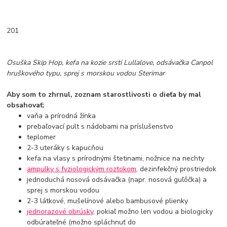
201
Osuška Skip Hop, kefa na kozie srsti Lullalove, odsávačka Canpol
hruškového typu, sprej s morskou vodou Sterimar
Aby som to zhrnul, zoznam starostlivosti o dieťa by mal
obsahovať:
vaňa a prírodná žínka
prebaľovací pult s nádobami na príslušenstvo
teplomer
2-3 uteráky s kapucňou
kefa na vlasy s prírodnými štetinami, nožnice na nechty
ampulky s fyziologickým roztokom
, dezinfekčný prostriedok
jednoduchá nosová odsávačka (napr. nosová guľôčka) a
sprej s morskou vodou
2-3 látkové, mušelínové alebo bambusové plienky
jednorazové obrúsky
, pokiaľ možno len vodou a biologicky
odbúrateľné (možno spláchnuť do