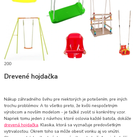
200
Drevené hojdačka
Nákup záhradného švihu pre niektorých je potešením, pre iných
trochu problémov. A to všetko preto, že kvôli nespočetným
výrobcom a novším modelom - je ťažké zvoliť si konkrétny vzor.
Napriek tomu jeden z návrhov, ktoré oslovia každé batoľa, dokáže
drevená hojdačka
. Klasika, ktorá sa vyznačuje predovšetkým
vytrvalosťou. Okrem toho sa môže obesiť vonku aj vo vnútri.