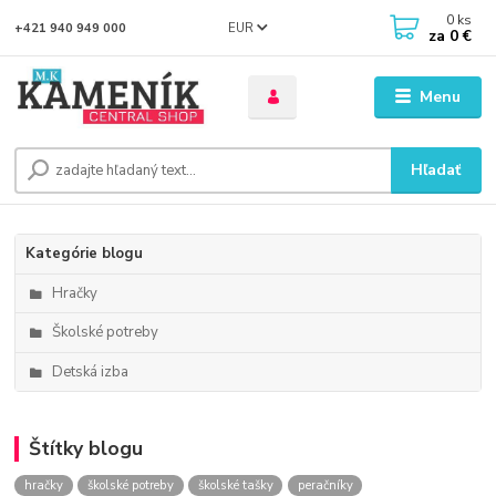
0
ks
EUR
+421 940 949 000
za
0 €
Menu
Hľadať
Kategórie blogu
Hračky
Školské potreby
Detská izba
Štítky blogu
hračky
školské potreby
školské tašky
peračníky