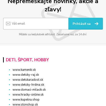
Nepremeškajte novinky, akcie a
zľavy!
Prihlásiť sa
Môžete sa kedykoľvek odhlásiť. Zasielame raz za 14 dní.
DETI, ŠPORT, HOBBY
www.kamenik.sk
www.detsky-raj.sk
www.detskaradost.sk
www.detsky-hrdina.sk
www.domaci-milacik.sk
www.hracky-online.sk
www.kupelna.shop
www.stonshop.sk