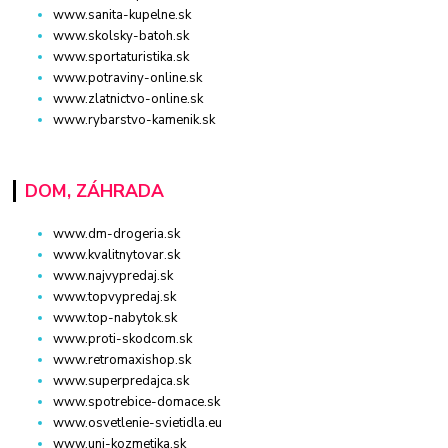
www.sanita-kupelne.sk
www.skolsky-batoh.sk
www.sportaturistika.sk
www.potraviny-online.sk
www.zlatnictvo-online.sk
www.rybarstvo-kamenik.sk
DOM, ZÁHRADA
www.dm-drogeria.sk
www.kvalitnytovar.sk
www.najvypredaj.sk
www.topvypredaj.sk
www.top-nabytok.sk
www.proti-skodcom.sk
www.retromaxishop.sk
www.superpredajca.sk
www.spotrebice-domace.sk
www.osvetlenie-svietidla.eu
www.uni-kozmetika.sk