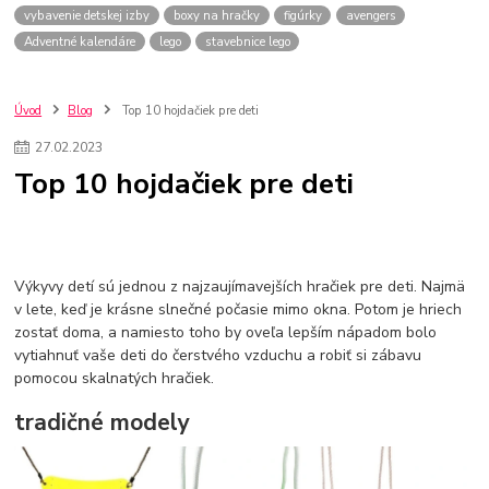
vybavenie detskej izby
boxy na hračky
figúrky
avengers
Adventné kalendáre
lego
stavebnice lego
Úvod
Blog
Top 10 hojdačiek pre deti
27
.
02
.
2023
Top 10 hojdačiek pre deti
Výkyvy detí sú jednou z najzaujímavejších hračiek pre deti. Najmä
v lete, keď je krásne slnečné počasie mimo okna. Potom je hriech
zostať doma, a namiesto toho by oveľa lepším nápadom bolo
vytiahnuť vaše deti do čerstvého vzduchu a robiť si zábavu
pomocou skalnatých hračiek.
tradičné modely