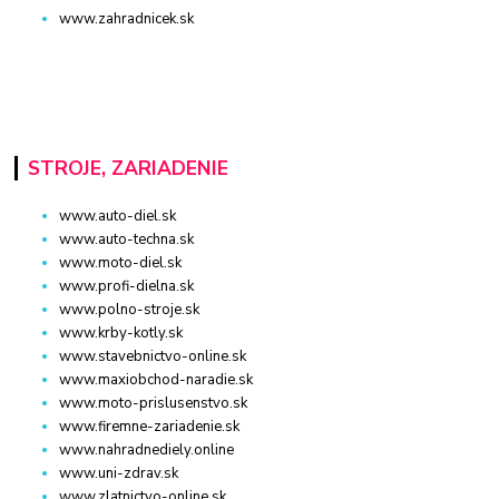
www.zahradnicek.sk
STROJE, ZARIADENIE
www.auto-diel.sk
www.auto-techna.sk
www.moto-diel.sk
www.profi-dielna.sk
www.polno-stroje.sk
www.krby-kotly.sk
www.stavebnictvo-online.sk
www.maxiobchod-naradie.sk
www.moto-prislusenstvo.sk
www.firemne-zariadenie.sk
www.nahradnediely.online
www.uni-zdrav.sk
www.zlatnictvo-online.sk