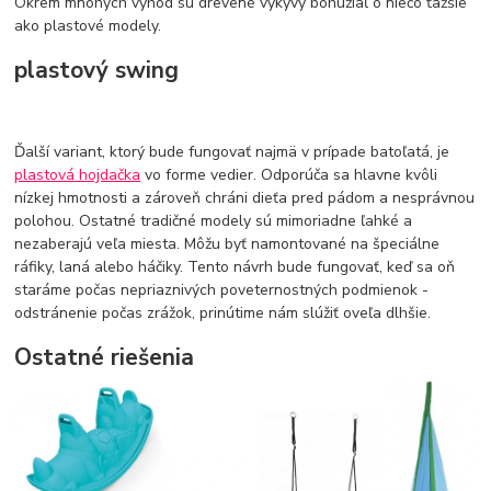
Okrem mnohých výhod sú drevené výkyvy bohužiaľ o niečo ťažšie
ako plastové modely.
plastový swing
Ďalší variant, ktorý bude fungovať najmä v prípade batoľatá, je
plastová hojdačka
vo forme vedier. Odporúča sa hlavne kvôli
nízkej hmotnosti a zároveň chráni dieťa pred pádom a nesprávnou
polohou. Ostatné tradičné modely sú mimoriadne ľahké a
nezaberajú veľa miesta. Môžu byť namontované na špeciálne
ráfiky, laná alebo háčiky. Tento návrh bude fungovať, keď sa oň
staráme počas nepriaznivých poveternostných podmienok -
odstránenie počas zrážok, prinútime nám slúžiť oveľa dlhšie.
Ostatné riešenia