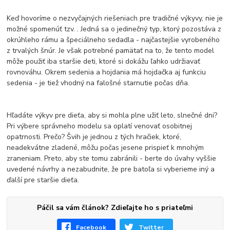
Keď hovoríme o nezvyčajných riešeniach pre tradičné výkyvy, nie je
možné spomenúť tzv. . Jedná sa o jedinečný typ, ktorý pozostáva z
okrúhleho rámu a špeciálneho sedadla - najčastejšie vyrobeného
z trvalých šnúr. Je však potrebné pamätať na to, že tento model
môže použiť iba staršie deti, ktoré si dokážu ľahko udržiavať
rovnováhu. Okrem sedenia a hojdania má hojdačka aj funkciu
sedenia - je tiež vhodný na falošné starnutie počas dňa.
Hľadáte výkyv pre dieťa, aby si mohla plne užiť leto, slnečné dni?
Pri výbere správneho modelu sa oplatí venovať osobitnej
opatrnosti. Prečo? Švih je jednou z tých hračiek, ktoré,
neadekvátne zladené, môžu počas jesene prispieť k mnohým
zraneniam. Preto, aby ste tomu zabránili - berte do úvahy vyššie
uvedené návrhy a nezabudnite, že pre batoľa si vyberieme iný a
ďalší pre staršie dieťa.
Páčil sa vám článok? Zdieľajte ho s priateľmi
Facebook
Twitter