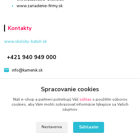
www.zariadenie-firmy.sk
Kontakty
www.skolsky-batoh.sk
+421 940 949 000
info@kamenik.sk
Spracovanie cookies
Náš e-shop a partneri potrebujú Váš
súhlas
s použitím súborov
cookies, aby Vám mohli zobrazovať informácie týkajúce sa Vašich
záujmov.
© 2024 Všetky práva vyhradené KAMENIK.SK
Vytvorené na
Eshop-rychlo.sk
Súhlasím
Nastavenia