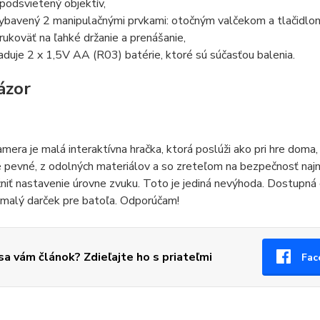
podsvietený objektív,
vybavený 2 manipulačnými prvkami: otočným valčekom a tlačidlom
rukoväť na ľahké držanie a prenášanie,
aduje 2 x 1,5V AA (R03) batérie, ktoré sú súčasťou balenia.
ázor
mera je malá interaktívna hračka, ktorá poslúži ako pri hre doma, 
pevné, z odolných materiálov a so zreteľom na bezpečnosť najme
iť nastavenie úrovne zvuku. Toto je jediná nevýhoda. Dostupná c
 malý darček pre batoľa. Odporúčam!
 sa vám článok? Zdieľajte ho s priateľmi
Fac