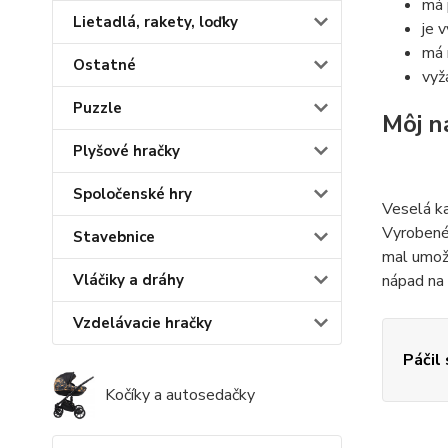
má 
Lietadlá, rakety, loďky
je 
má 
Ostatné
vyž
Puzzle
Môj n
Plyšové hračky
Spoločenské hry
Veselá ka
Vyrobené 
Stavebnice
mal umožn
nápad na
Vláčiky a dráhy
Vzdelávacie hračky
Páčil
Kočíky a autosedačky