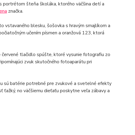
s portrétom šteňa školáka, ktorého väčšina detí a
cena
značka.
sto vstavaného blesku, šošovka s hravým smajlíkom a
s počiatočným učením písmen a oranžová 123, ktorá
 červené tlačidlo spúšte, ktoré vysunie fotografiu zo
ripomínajúci zvuk skutočného fotoaparátu pri
ou sú batérie potrebné pre zvukové a svetelné efekty
sť ťažký, no väčšiemu dieťaťu poskytne veľa zábavy a