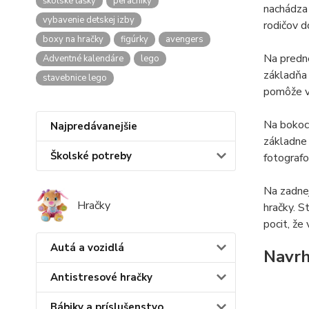
školské tašky
peračníky
nachádza 
vybavenie detskej izby
rodičov d
boxy na hračky
figúrky
avengers
Na predne
Adventné kalendáre
lego
základňa 
stavebnice lego
pomôže v
Na boko
Najpredávanejšie
základne 
Školské potreby
fotografo
Na zadnej
Hračky
hračky. S
pocit, že
Autá a vozidlá
Navrh
Antistresové hračky
Bábiky a príslušenstvo