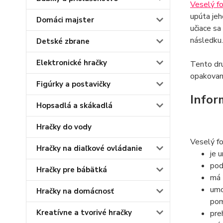
Veselý f
upúta jeh
Domáci majster
učiace sa
následku.
Detské zbrane
Elektronické hračky
Tento dru
opakovan
Figúrky a postavičky
Infor
Hopsadlá a skákadlá
Hračky do vody
Veselý fo
Hračky na diaľkové ovládanie
je 
pod
Hračky pre bábätká
má 
umo
Hračky na domácnosť
pom
Kreatívne a tvorivé hračky
pre