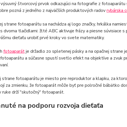
výsuvný štvorcový prvok odkazujúci na fotografie z fotoaparátu 
obre pozná z jedného z najväčších produktových radov
rybárska 
j strane fotoaparátu sa nachádza aj logo značky, hrkálka namie
s dvoma tlačidlami: žlté ABC aktivuje frázy a piesne súvisiace 
ášmu dieťaťu urobiť prvé kroky vo svete matematiky.
ch
fotoaparát
je držadlo zo spletenej pásky a na opačnej strane je
fotoaparátu a súčasne spustí svetlo efekt na objektíve a zvuk p
vaní.
 strane fotoaparátu je miesto pre reproduktor a klapku, za ktor
tojí za zmienku, že fotoaparát môže byť pre polročné bábätko do
 v ruke drží "skutočný" fotoaparát.
nuté na podporu rozvoja dieťaťa