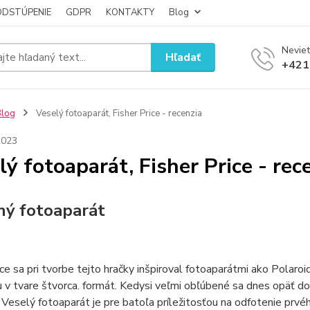
ODSTÚPENIE
GDPR
KONTAKTY
Blog
Neviet
Hľadať
+421
Blog
Veselý fotoaparát, Fisher Price - recenzia
2023
lý fotoaparát, Fisher Price - rec
ný fotoaparát
ice sa pri tvorbe tejto hračky inšpiroval fotoaparátmi ako Polaroi
u v tvare štvorca. formát. Kedysi veľmi obľúbené sa dnes opäť 
. Veselý fotoaparát je pre batoľa príležitosťou na odfotenie prvé