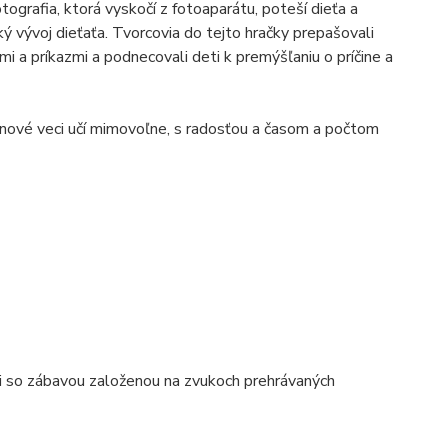
tografia, ktorá vyskočí z fotoaparátu, poteší dieťa a
 vývoj dieťaťa. Tvorcovia do tejto hračky prepašovali
mi a príkazmi a podnecovali deti k premýšľaniu o príčine a
a nové veci učí mimovoľne, s radosťou a časom a počtom
i so zábavou založenou na zvukoch prehrávaných