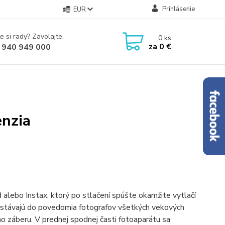
Prihlásenie
EUR
e si rady? Zavolajte.
0
ks
za
0 €
 940 949 000
enzia
d alebo Instax, ktorý po stlačení spúšte okamžite vytlačí
dostávajú do povedomia fotografov všetkých vekových
ho záberu. V prednej spodnej časti fotoaparátu sa