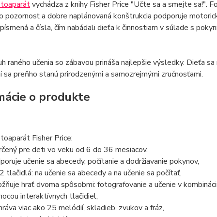
otoaparát
vychádza z knihy Fisher Price "Učte sa a smejte sa!". Fo
o pozornosť a dobre naplánovaná konštrukcia podporuje motorický
 písmená a čísla, čím nabádali dieťa k činnostiam v súlade s pokyn
h raného učenia so zábavou prináša najlepšie výsledky. Dieťa s
í sa preňho stanú prirodzenými a samozrejmými zručnosťami.
mácie o produkte
toaparát Fisher Price:
určený pre deti vo veku od 6 do 36 mesiacov,
poruje učenie sa abecedy, počítanie a dodržiavanie pokynov,
2 tlačidlá: na učenie sa abecedy a na učenie sa počítať,
žňuje hrať dvoma spôsobmi: fotografovanie a učenie v kombináci
ocou interaktívnych tlačidiel,
hráva viac ako 25 melódií, skladieb, zvukov a fráz,