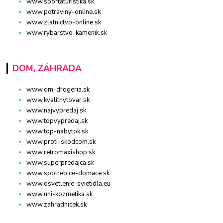
www.sportaturistika.sk
www.potraviny-online.sk
www.zlatnictvo-online.sk
www.rybarstvo-kamenik.sk
DOM, ZÁHRADA
www.dm-drogeria.sk
www.kvalitnytovar.sk
www.najvypredaj.sk
www.topvypredaj.sk
www.top-nabytok.sk
www.proti-skodcom.sk
www.retromaxishop.sk
www.superpredajca.sk
www.spotrebice-domace.sk
www.osvetlenie-svietidla.eu
www.uni-kozmetika.sk
www.zahradnicek.sk