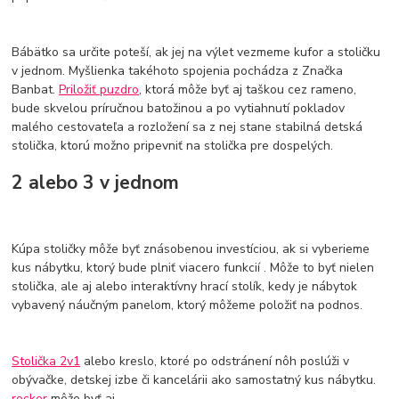
Bábätko sa určite poteší, ak jej na výlet vezmeme kufor a stoličku
v jednom. Myšlienka takéhoto spojenia pochádza z Značka
Banbat.
Priložiť puzdro
, ktorá môže byť aj taškou cez rameno,
bude skvelou príručnou batožinou a po vytiahnutí pokladov
malého cestovateľa a rozložení sa z nej stane stabilná detská
stolička, ktorú možno pripevniť na stolička pre dospelých.
2 alebo 3 v jednom
Kúpa stoličky môže byť znásobenou investíciou, ak si vyberieme
kus nábytku, ktorý bude plniť viacero funkcií . Môže to byť nielen
stolička, ale aj
alebo interaktívny hrací stolík, kedy je nábytok
vybavený náučným panelom, ktorý môžeme položiť na podnos.
Stolička 2v1
alebo kreslo, ktoré po odstránení nôh poslúži v
obývačke, detskej izbe či kancelárii ako samostatný kus nábytku.
rocker
môže byť aj