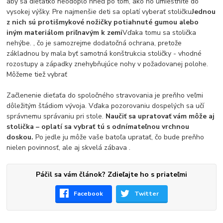
aby sa dieťatko neodoplo hneď po tom, ako ho umiestnite do
vysokej výšky. Pre najmenšie deti sa oplatí vyberať stoličku
Jednou
z nich sú protišmykové nožičky potiahnuté gumou alebo
iným materiálom priľnavým k zemi
Vďaka tomu sa stolička
nehýbe. , čo je samozrejme dodatočná ochrana, pretože
základnou by mala byť samotná konštrukcia stoličky - vhodné
rozostupy a západky znehybňujúce nohy v požadovanej polohe.
Môžeme tiež vybrať
Začlenenie dieťaťa do spoločného stravovania je preňho veľmi
dôležitým štádiom vývoja. Vďaka pozorovaniu dospelých sa učí
správnemu správaniu pri stole.
Naučiť sa upratovať vám môže aj
stolička – oplatí sa vybrať tú s odnímateľnou vrchnou
doskou.
Po jedle ju môže vaše batoľa upratať, čo bude preňho
nielen povinnosť, ale aj skvelá zábava .
Páčil sa vám článok? Zdieľajte ho s priateľmi
Facebook
Twitter