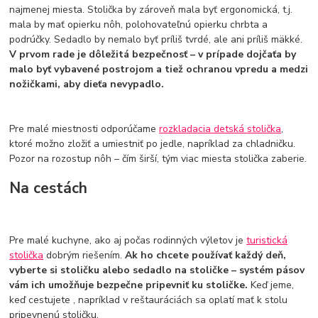
najmenej miesta. Stolička by zároveň mala byť ergonomická, t.j.
mala by mať opierku nôh, polohovateľnú opierku chrbta a
podrúčky. Sedadlo by nemalo byť príliš tvrdé, ale ani príliš mäkké.
V prvom rade je dôležitá bezpečnosť – v prípade dojčaťa by
malo byť vybavené postrojom a tiež ochranou vpredu a medzi
nožičkami, aby dieťa nevypadlo.
Pre malé miestnosti odporúčame
rozkladacia detská stolička
,
ktoré možno zložiť a umiestniť po jedle, napríklad za chladničku.
Pozor na rozostup nôh – čím širší, tým viac miesta stolička zaberie.
Na cestách
Pre malé kuchyne, ako aj počas rodinných výletov je
turistická
stolička
dobrým riešením.
Ak ho chcete používať každý deň,
vyberte si stoličku alebo sedadlo na stoličke – systém pásov
vám ich umožňuje bezpečne pripevniť ku stoličke.
Keď jeme,
keď cestujete , napríklad v reštauráciách sa oplatí mať k stolu
pripevnenú stoličku.