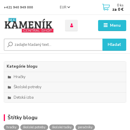
0
ks
EUR
+421 940 949 000
za
0 €
Menu
Hľadať
Kategórie blogu
Hračky
Školské potreby
Detská izba
Štítky blogu
hračky
školské potreby
školské tašky
peračníky