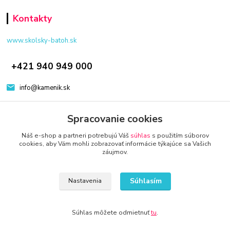
Kontakty
www.skolsky-batoh.sk
+421 940 949 000
info@kamenik.sk
Spracovanie cookies
Náš e-shop a partneri potrebujú Váš
súhlas
s použitím súborov
cookies, aby Vám mohli zobrazovať informácie týkajúce sa Vašich
záujmov.
© 2024 Všetky práva vyhradené KAMENIK.SK
Vytvorené na
Eshop-rychlo.sk
Súhlasím
Nastavenia
Súhlas môžete odmietnuť
tu
.