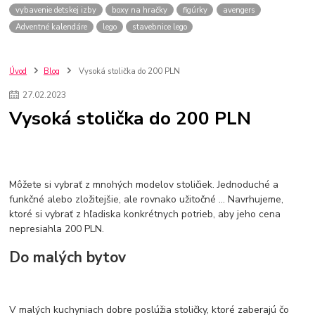
vybavenie detskej izby
boxy na hračky
figúrky
avengers
Adventné kalendáre
lego
stavebnice lego
Úvod
Blog
Vysoká stolička do 200 PLN
27
.
02
.
2023
Vysoká stolička do 200 PLN
Môžete si vybrať z mnohých modelov stoličiek. Jednoduché a
funkčné alebo zložitejšie, ale rovnako užitočné ... Navrhujeme,
ktoré si vybrať z hľadiska konkrétnych potrieb, aby jeho cena
nepresiahla 200 PLN.
Do malých bytov
V malých kuchyniach dobre poslúžia stoličky, ktoré zaberajú čo