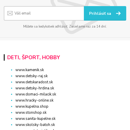
Prihlásiť sa
Môžete sa kedykoľvek odhlásiť. Zasielame raz za 14 dní.
DETI, ŠPORT, HOBBY
www.kamenik.sk
www.detsky-raj.sk
www.detskaradost.sk
www.detsky-hrdina.sk
www.domaci-milacik.sk
www.hracky-online.sk
www.kupelna.shop
www.stonshop.sk
www.sanita-kupelne.sk
www.skolsky-batoh.sk