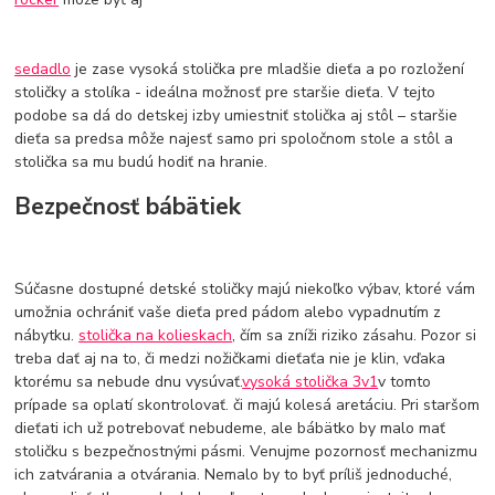
sedadlo
je zase vysoká stolička pre mladšie dieťa a po rozložení
stoličky a stolíka - ideálna možnosť pre staršie dieťa. V tejto
podobe sa dá do detskej izby umiestniť stolička aj stôl – staršie
dieťa sa predsa môže najesť samo pri spoločnom stole a stôl a
stolička sa mu budú hodiť na hranie.
Bezpečnosť bábätiek
Súčasne dostupné detské stoličky majú niekoľko výbav, ktoré vám
umožnia ochrániť vaše dieťa pred pádom alebo vypadnutím z
nábytku.
stolička na kolieskach
, čím sa zníži riziko zásahu. Pozor si
treba dať aj na to, či medzi nožičkami dieťaťa nie je klin, vďaka
ktorému sa nebude dnu vysúvať.
vysoká stolička 3v1
v tomto
prípade sa oplatí skontrolovať. či majú kolesá aretáciu. Pri staršom
dieťati ich už potrebovať nebudeme, ale bábätko by malo mať
stoličku s bezpečnostnými pásmi. Venujme pozornosť mechanizmu
ich zatvárania a otvárania. Nemalo by to byť príliš jednoduché,