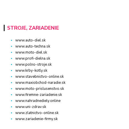
STROJE, ZARIADENIE
www.auto-diel.sk
www.auto-techna.sk
www.moto-diel.sk
www.profi-dielna.sk
www.polno-stroje.sk
www.krby-kotly.sk
www.stavebnictvo-online.sk
www.maxiobchod-naradie.sk
www.moto-prislusenstvo.sk
www.firemne-zariadenie.sk
www.nahradnediely.online
www.uni-zdrav.sk
www.zlatnictvo-online.sk
www.zariadenie-firmy.sk