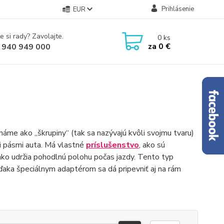
Prihlásenie
EUR
e si rady? Zavolajte.
0
ks
za
0 €
 940 949 000
známe ako „škrupiny“ (tak sa nazývajú kvôli svojmu tvaru)
i pásmi auta. Má vlastné
príslušenstvo
, ako sú
ahko udržia pohodlnú polohu počas jazdy. Tento typ
Vďaka špeciálnym adaptérom sa dá pripevniť aj na rám