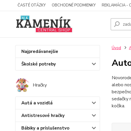
ČASTÉ OTÁZKY
OBCHODNÉ PODMIENKY
REKLAMÁCIA - 
Úvod
A
Najpredávanejšie
Auto
Školské potreby
Novoroden
alebo nos
Hračky
bezpečnos
sedačky m
Autá a vozidlá
kočíka.
Antistresové hračky
Bábiky a príslušenstvo