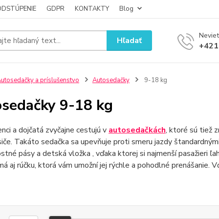
ODSTÚPENIE
GDPR
KONTAKTY
Blog
Neviet
Hľadať
+421
utosedačky a príslušenstvo
Autosedačky
9-18 kg
sedačky 9-18 kg
ci a dojčatá zvyčajne cestujú v
autosedačkách
, ktoré sú tiež 
iče. Takáto sedačka sa upevňuje proti smeru jazdy štandardným
tné pásy a detská vložka , vďaka ktorej si najmenší pasažieri ľ
á aj rúčku, ktorá vám umožní jej rýchle a pohodlné prenášanie. 