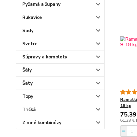
Pyžamá a župany
Rukavice
Sady
Svetre
Súpravy a komplety
Šály
Šaty
Topy
Ramatti
18 kg
Tričká
75,39
61,29 €
Zimné kombinézy