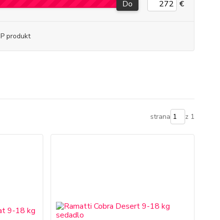
Do
€
P produkt
strana
z 1