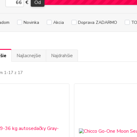
€
Od
adom
Novinka
Akcia
Doprava ZADARMO
TO
šie
Najlacnejšie
Najdrahšie
m 1-17 z 17