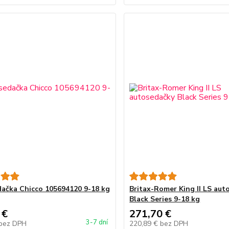
ačka Chicco 105694120 9-18 kg
Britax-Romer King II LS aut
Black Series 9-18 kg
 €
271,70 €
3-7 dní
bez DPH
220,89 €
bez DPH