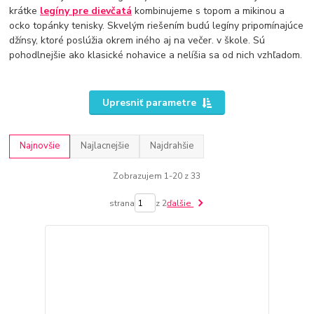
krátke
legíny pre dievčatá
kombinujeme s topom a mikinou a
ocko topánky tenisky. Skvelým riešením budú legíny pripomínajúce
džínsy, ktoré poslúžia okrem iného aj na večer. v škole. Sú
pohodlnejšie ako klasické nohavice a nelíšia sa od nich vzhľadom.
Upresniť parametre
Najnovšie
Najlacnejšie
Najdrahšie
Zobrazujem 1-20 z 33
strana
z 2
ďalšie