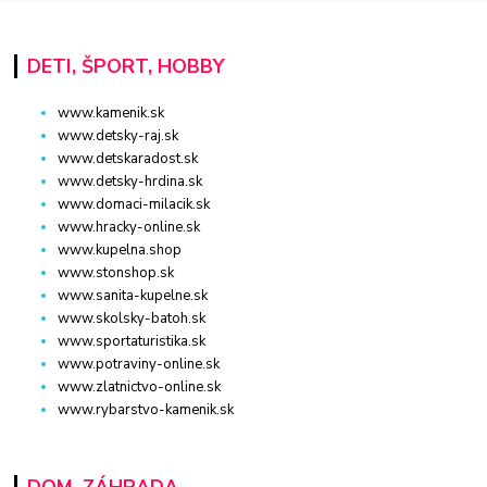
DETI, ŠPORT, HOBBY
www.kamenik.sk
www.detsky-raj.sk
www.detskaradost.sk
www.detsky-hrdina.sk
www.domaci-milacik.sk
www.hracky-online.sk
www.kupelna.shop
www.stonshop.sk
www.sanita-kupelne.sk
www.skolsky-batoh.sk
www.sportaturistika.sk
www.potraviny-online.sk
www.zlatnictvo-online.sk
www.rybarstvo-kamenik.sk
DOM, ZÁHRADA