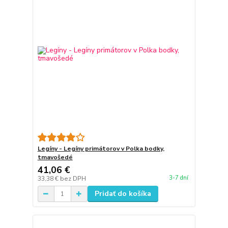
Legíny - Legíny primátorov v Polka bodky,
tmavošedé
41,06 €
3-7 dní
33,38 €
bez DPH
Pridať do košíka