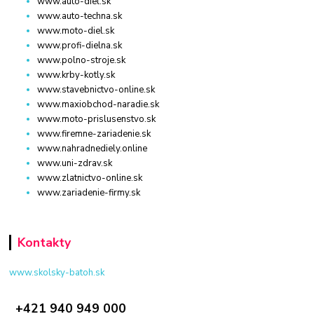
www.auto-diel.sk
www.auto-techna.sk
www.moto-diel.sk
www.profi-dielna.sk
www.polno-stroje.sk
www.krby-kotly.sk
www.stavebnictvo-online.sk
www.maxiobchod-naradie.sk
www.moto-prislusenstvo.sk
www.firemne-zariadenie.sk
www.nahradnediely.online
www.uni-zdrav.sk
www.zlatnictvo-online.sk
www.zariadenie-firmy.sk
Kontakty
www.skolsky-batoh.sk
+421 940 949 000