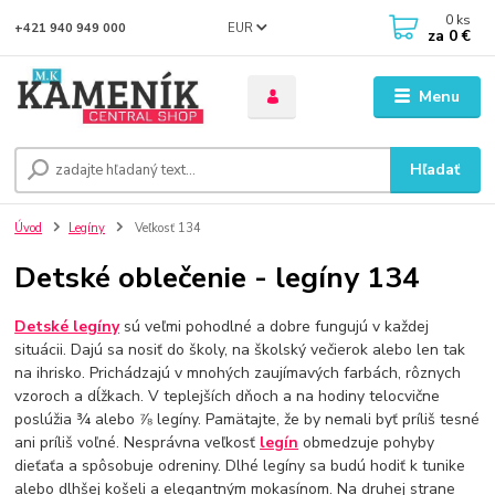
0
ks
EUR
+421 940 949 000
za
0 €
Menu
Hľadať
Úvod
Legíny
Veľkosť 134
Detské oblečenie - legíny 134
Detské legíny
sú veľmi pohodlné a dobre fungujú v každej
situácii. Dajú sa nosiť do školy, na školský večierok alebo len tak
na ihrisko. Prichádzajú v mnohých zaujímavých farbách, rôznych
vzoroch a dĺžkach. V teplejších dňoch a na hodiny telocvične
poslúžia ¾ alebo ⅞ legíny. Pamätajte, že by nemali byť príliš tesné
ani príliš voľné. Nesprávna veľkosť
legín
obmedzuje pohyby
dieťaťa a spôsobuje odreniny. Dlhé legíny sa budú hodiť k tunike
alebo dlhšej košeli a elegantným mokasínom. Na druhej strane