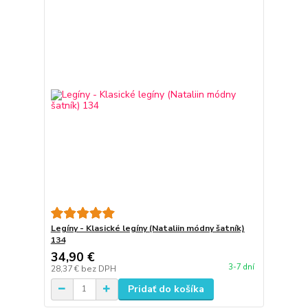
Legíny - Klasické legíny (Nataliin módny šatník)
134
34,90 €
3-7 dní
28,37 €
bez DPH
Pridať do košíka