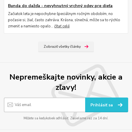
Bunda do dažďa - nevyhnutný vrchný odev pre dieťa
Začiatok leta je nepochybne špeciálnym ročným obdobím, no
počasie si, žiaľ, často zahráva. Krásna, slnečná, môže sa to rýchlo
zmeniť a namiesto opaľo...
čítať celé
Zobraziť všetky články
Nepremeškajte novinky, akcie a
zľavy!
Prihlásiť sa
Môžete sa kedykoľvek odhlásiť. Zasielame raz za 14 dní.