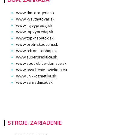
www.dm-drogeria.sk
www.kvalitnytovar.sk
www.najvypredaj.sk
www.topvypredaj.sk
www.top-nabytok.sk
www.proti-skodcom.sk
www.retromaxishop.sk
www.superpredajca.sk
www.spotrebice-domace.sk
www.osvetlenie-svietidla.eu
www.uni-kozmetika.sk
www.zahradnicek.sk
STROJE, ZARIADENIE