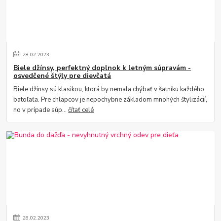
28
.
02
.
2023
Biele džínsy, perfektný doplnok k letným súpravám -
osvedčené štýly pre dievčatá
Biele džínsy sú klasikou, ktorá by nemala chýbať v šatníku každého
batoľaťa. Pre chlapcov je nepochybne základom mnohých štylizácií,
no v prípade súp...
čítať celé
28
.
02
.
2023