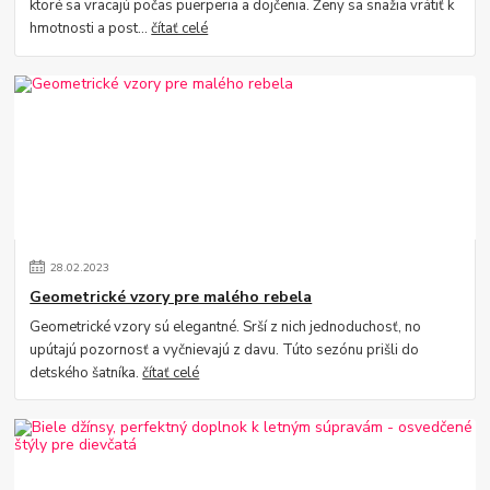
ktoré sa vracajú počas puerperia a dojčenia. Ženy sa snažia vrátiť k
hmotnosti a post...
čítať celé
28
.
02
.
2023
Geometrické vzory pre malého rebela
Geometrické vzory sú elegantné. Srší z nich jednoduchosť, no
upútajú pozornosť a vyčnievajú z davu. Túto sezónu prišli do
detského šatníka.
čítať celé