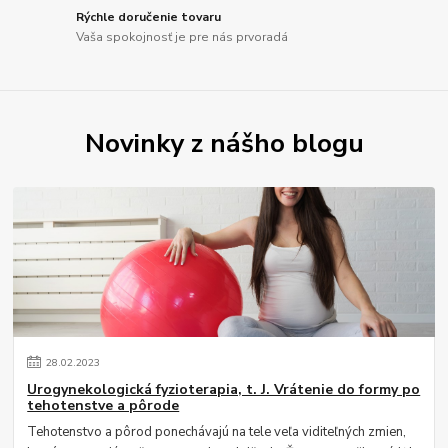
Rýchle doručenie tovaru
Vaša spokojnosť je pre nás prvoradá
Novinky z nášho blogu
28
.
02
.
2023
Urogynekologická fyzioterapia, t. J. Vrátenie do formy po
tehotenstve a pôrode
Tehotenstvo a pôrod ponechávajú na tele veľa viditeľných zmien,