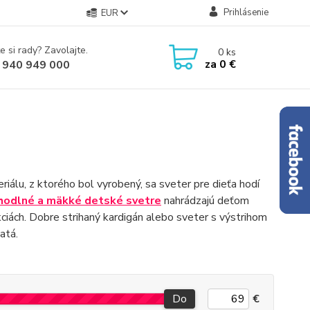
Prihlásenie
EUR
e si rady? Zavolajte.
0
ks
za
0 €
 940 949 000
riálu, z ktorého bol vyrobený, sa sveter pre dieťa hodí
hodlné a mäkké detské svetre
nahrádzajú deťom
ciách. Dobre strihaný kardigán alebo sveter s výstrihom
atá.
Do
€