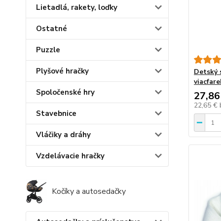
Lietadlá, rakety, loďky
Ostatné
Puzzle
Plyšové hračky
Detský s
viacfar
Spoločenské hry
27,86
22,65 €
Stavebnice
Vláčiky a dráhy
Vzdelávacie hračky
Kočíky a autosedačky