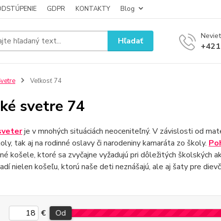
ODSTÚPENIE
GDPR
KONTAKTY
Blog
Neviet
Hľadať
+421
vetre
Veľkosť 74
ké svetre 74
sveter
je v mnohých situáciách neoceniteľný. V závislosti od mate
oly, tak aj na rodinné oslavy či narodeniny kamaráta zo školy.
Po
é košele, ktoré sa zvyčajne vyžadujú pri dôležitých školských ak
adí nielen košeľu, ktorú naše deti neznášajú, ale aj šaty pre dievč
€
Od