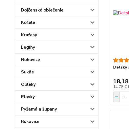
Dojčenské oblečenie
Košele
Kraťasy
Legíny
Nohavice
Detský s
Sukňe
18,18
Obleky
14,78 €
Plavky
Pyžamá a župany
Rukavice