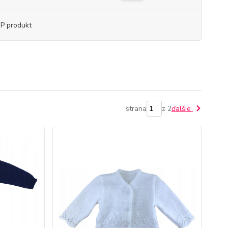
P produkt
strana
z 2
ďalšie