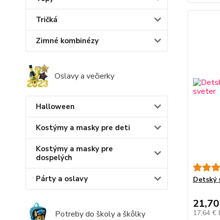
Tričká
Zimné kombinézy
Oslavy a večierky
Halloween
Kostýmy a masky pre deti
Kostýmy a masky pre
dospelých
Párty a oslavy
Detský s
21,70
17,64 €
Potreby do školy a škôlky