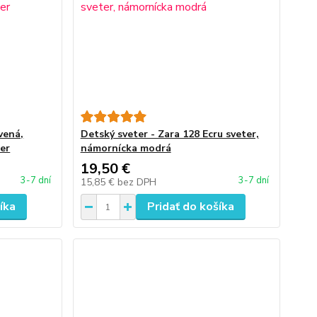
vená,
Detský sveter - Zara 128 Ecru sveter,
er
námornícka modrá
19,50 €
3-7 dní
3-7 dní
15,85 €
bez DPH
íka
Pridať do košíka