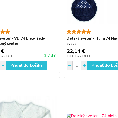
veter - VD 74 biely, šedý,
Detský sveter - Huhu 74 Na
ebný sveter
sveter
 €
22,14 €
3-7 dní
bez DPH
18 €
bez DPH
Pridať do košíka
Pridať do koš