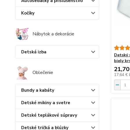
Autosedačky a príslušenstvo
Kočíky
Nábytok a dekorácie
Detská izba
Detský 
biely kr
21,70
Oblečenie
17,64 €
Bundy a kabáty
Detské mikiny a svetre
Detské teplákové súpravy
Detské tričká a blúzky