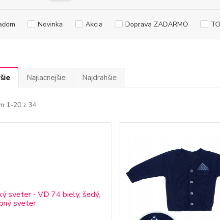
adom
Novinka
Akcia
Doprava ZADARMO
TO
šie
Najlacnejšie
Najdrahšie
m 1-20 z 34