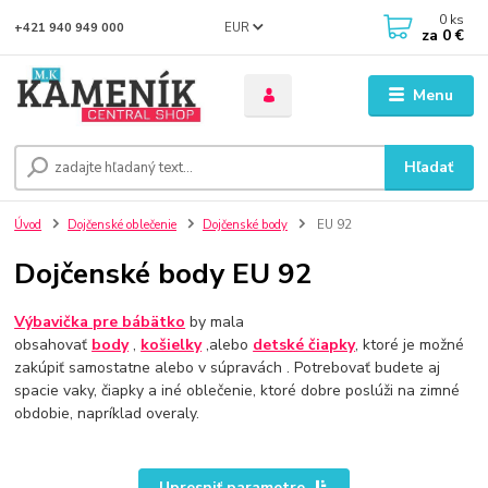
0
ks
EUR
+421 940 949 000
za
0 €
Menu
Hľadať
Úvod
Dojčenské oblečenie
Dojčenské body
EU 92
Dojčenské body EU 92
Výbavička pre bábätko
by mala
obsahovať
body
,
košielky
,alebo
detské čiapky
, ktoré je možné
zakúpiť samostatne alebo v súpravách . Potrebovať budete aj
spacie vaky, čiapky a iné oblečenie, ktoré dobre poslúži na zimné
obdobie, napríklad overaly.
Upresniť parametre