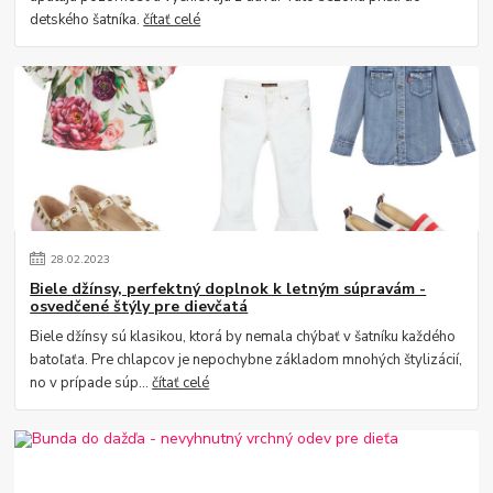
detského šatníka.
čítať celé
28
.
02
.
2023
Biele džínsy, perfektný doplnok k letným súpravám -
osvedčené štýly pre dievčatá
Biele džínsy sú klasikou, ktorá by nemala chýbať v šatníku každého
batoľaťa. Pre chlapcov je nepochybne základom mnohých štylizácií,
no v prípade súp...
čítať celé