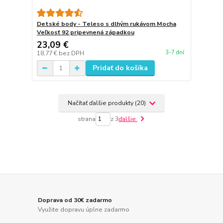
Detské body - Teleso s dlhým rukávom Mocha
Veľkosť 92 pripevnená západkou
23,09 €
3-7 dní
18,77 €
bez DPH
Pridať do košíka
Načítať ďalšie produkty (20)
strana
z 3
ďalšie
Doprava od 30€ zadarmo
Využite dopravu úplne zadarmo