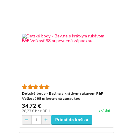
Detské body - Bavlna s krátkym rukávom F&F
Veľkosť 98 pripevnená západkou
34,72 €
3-7 dní
28,23 €
bez DPH
Pridať do košíka