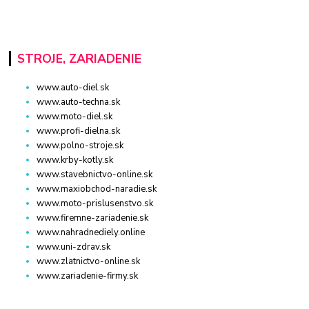
STROJE, ZARIADENIE
www.auto-diel.sk
www.auto-techna.sk
www.moto-diel.sk
www.profi-dielna.sk
www.polno-stroje.sk
www.krby-kotly.sk
www.stavebnictvo-online.sk
www.maxiobchod-naradie.sk
www.moto-prislusenstvo.sk
www.firemne-zariadenie.sk
www.nahradnediely.online
www.uni-zdrav.sk
www.zlatnictvo-online.sk
www.zariadenie-firmy.sk