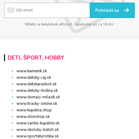
Prihlásiť sa
Môžete sa kedykoľvek odhlásiť. Zasielame raz za 14 dní.
DETI, ŠPORT, HOBBY
www.kamenik.sk
www.detsky-raj.sk
www.detskaradost.sk
www.detsky-hrdina.sk
www.domaci-milacik.sk
www.hracky-online.sk
www.kupelna.shop
www.stonshop.sk
www.sanita-kupelne.sk
www.skolsky-batoh.sk
www.sportaturistika.sk