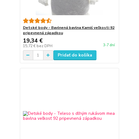
Detské body - Bavlnená bavlna Kamiś veľkosti 92
pripevnená západkou
19,34 €
3-7 dní
15,72 €
bez DPH
Pridať do košíka