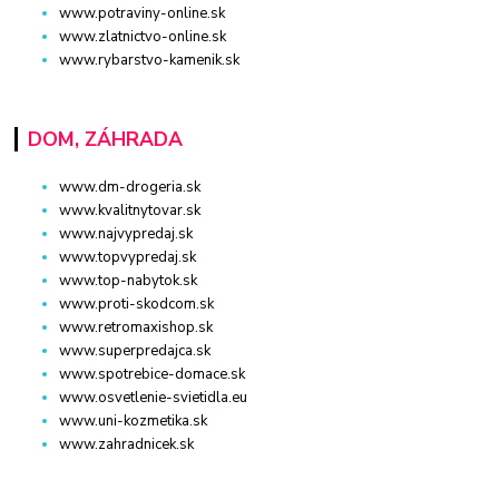
www.potraviny-online.sk
www.zlatnictvo-online.sk
www.rybarstvo-kamenik.sk
DOM, ZÁHRADA
www.dm-drogeria.sk
www.kvalitnytovar.sk
www.najvypredaj.sk
www.topvypredaj.sk
www.top-nabytok.sk
www.proti-skodcom.sk
www.retromaxishop.sk
www.superpredajca.sk
www.spotrebice-domace.sk
www.osvetlenie-svietidla.eu
www.uni-kozmetika.sk
www.zahradnicek.sk