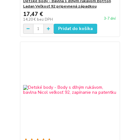
Detské body - Bavlna s dlhým rukávom Botton
Ladan Veľkosť 92 pripevnená západkou
17,47 €
3-7 dní
14,20 €
bez DPH
Pridať do košíka