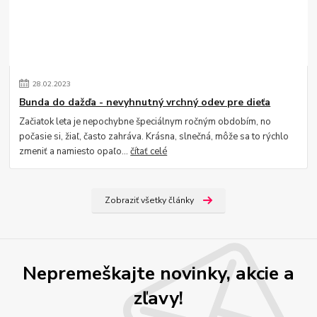
28
.
02
.
2023
Bunda do dažďa - nevyhnutný vrchný odev pre dieťa
Začiatok leta je nepochybne špeciálnym ročným obdobím, no
počasie si, žiaľ, často zahráva. Krásna, slnečná, môže sa to rýchlo
zmeniť a namiesto opaľo...
čítať celé
Zobraziť všetky články
Nepremeškajte novinky, akcie a
zľavy!