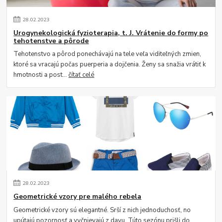
28
.
02
.
2023
Urogynekologická fyzioterapia, t. J. Vrátenie do formy po
tehotenstve a pôrode
Tehotenstvo a pôrod ponechávajú na tele veľa viditeľných zmien,
ktoré sa vracajú počas puerperia a dojčenia. Ženy sa snažia vrátiť k
hmotnosti a post...
čítať celé
28
.
02
.
2023
Geometrické vzory pre malého rebela
Geometrické vzory sú elegantné. Srší z nich jednoduchosť, no
upútajú pozornosť a vyčnievajú z davu. Túto sezónu prišli do