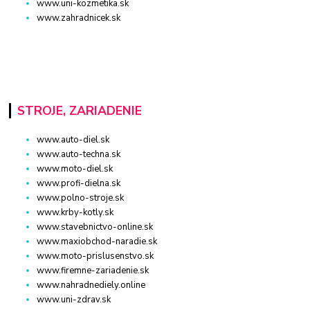
www.uni-kozmetika.sk
www.zahradnicek.sk
STROJE, ZARIADENIE
www.auto-diel.sk
www.auto-techna.sk
www.moto-diel.sk
www.profi-dielna.sk
www.polno-stroje.sk
www.krby-kotly.sk
www.stavebnictvo-online.sk
www.maxiobchod-naradie.sk
www.moto-prislusenstvo.sk
www.firemne-zariadenie.sk
www.nahradnediely.online
www.uni-zdrav.sk