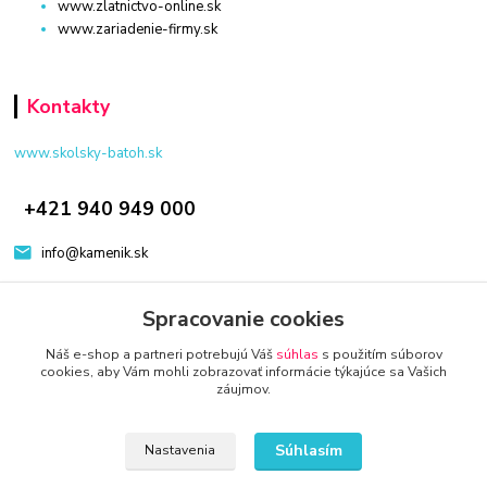
www.zlatnictvo-online.sk
www.zariadenie-firmy.sk
Kontakty
www.skolsky-batoh.sk
+421 940 949 000
info@kamenik.sk
Spracovanie cookies
Náš e-shop a partneri potrebujú Váš
súhlas
s použitím súborov
cookies, aby Vám mohli zobrazovať informácie týkajúce sa Vašich
záujmov.
© 2024 Všetky práva vyhradené KAMENIK.SK
Vytvorené na
Eshop-rychlo.sk
Súhlasím
Nastavenia