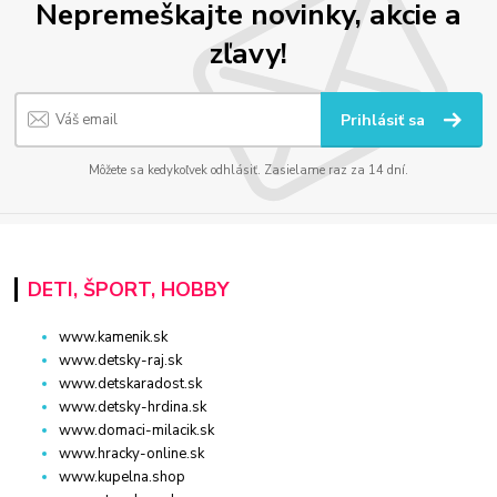
Nepremeškajte novinky, akcie a
zľavy!
Prihlásiť sa
Môžete sa kedykoľvek odhlásiť. Zasielame raz za 14 dní.
DETI, ŠPORT, HOBBY
www.kamenik.sk
www.detsky-raj.sk
www.detskaradost.sk
www.detsky-hrdina.sk
www.domaci-milacik.sk
www.hracky-online.sk
www.kupelna.shop