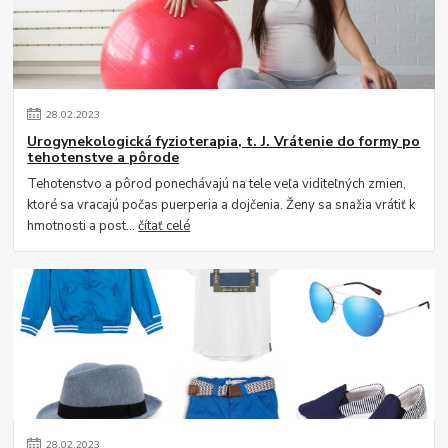
28
.
02
.
2023
Urogynekologická fyzioterapia, t. J. Vrátenie do formy po
tehotenstve a pôrode
Tehotenstvo a pôrod ponechávajú na tele veľa viditeľných zmien,
ktoré sa vracajú počas puerperia a dojčenia. Ženy sa snažia vrátiť k
hmotnosti a post...
čítať celé
28
.
02
.
2023