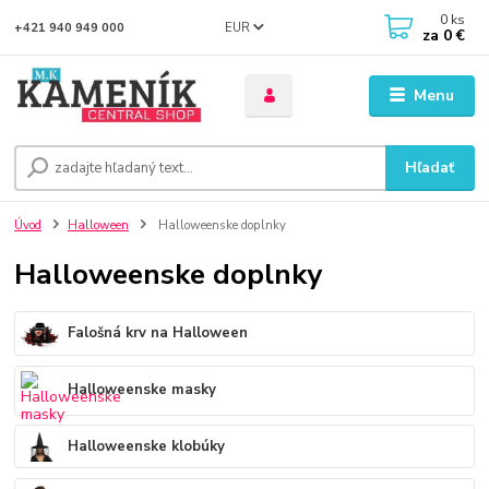
0
ks
EUR
+421 940 949 000
za
0 €
Menu
Hľadať
Úvod
Halloween
Halloweenske doplnky
Halloweenske doplnky
Falošná krv na Halloween
Halloweenske masky
Halloweenske klobúky