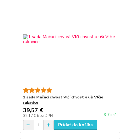
1 sada Mačací chvost Vlčí chvost a uši Vlčie
rukavice
39,57 €
3-7 dní
32,17 €
bez DPH
Pridať do košíka