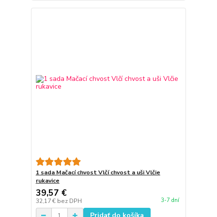
1 sada Mačací chvost Vlčí chvost a uši Vlčie
rukavice
39,57 €
3-7 dní
32,17 €
bez DPH
Pridať do košíka