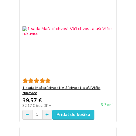
1 sada Mačací chvost Vlčí chvost a uši Vlčie
rukavice
39,57 €
3-7 dní
32,17 €
bez DPH
Pridať do košíka