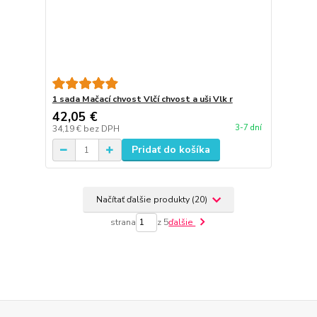
1 sada Mačací chvost Vlčí chvost a uši Vlk r
42,05 €
3-7 dní
34,19 €
bez DPH
Pridať do košíka
Načítať ďalšie produkty (20)
strana
z 5
ďalšie