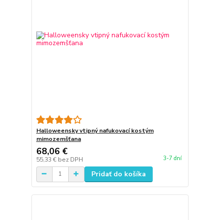
Halloweensky vtipný nafukovací kostým
mimozemšťana
68,06 €
3-7 dní
55,33 €
bez DPH
Pridať do košíka