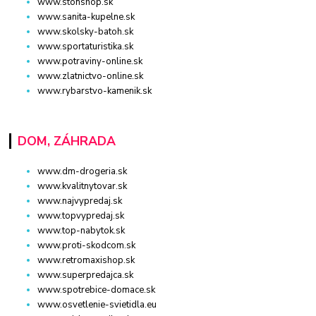
www.stonshop.sk
www.sanita-kupelne.sk
www.skolsky-batoh.sk
www.sportaturistika.sk
www.potraviny-online.sk
www.zlatnictvo-online.sk
www.rybarstvo-kamenik.sk
DOM, ZÁHRADA
www.dm-drogeria.sk
www.kvalitnytovar.sk
www.najvypredaj.sk
www.topvypredaj.sk
www.top-nabytok.sk
www.proti-skodcom.sk
www.retromaxishop.sk
www.superpredajca.sk
www.spotrebice-domace.sk
www.osvetlenie-svietidla.eu