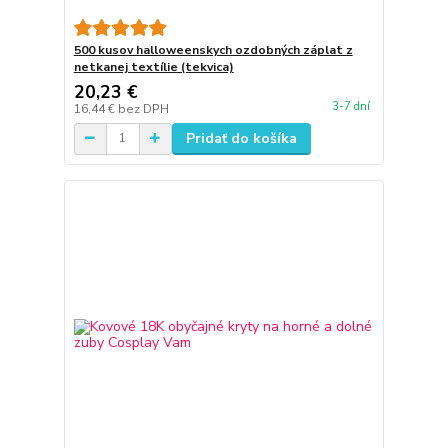
500 kusov halloweenskych ozdobných záplat z
netkanej textílie (tekvica)
20,23 €
3-7 dní
16,44 €
bez DPH
Pridať do košíka