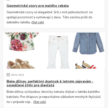
Geometrické vzory pre malého rebela
Geometrické vzory sú elegantné. Srší z nich jednoduchosť, no
upútajú pozornosť a vyčnievajú z davu. Túto sezónu prišli do
detského šatníka.
čítať celé
28
.
02
.
2023
Biele džínsy, perfektný doplnok k letným súpravám -
osvedčené štýly pre dievčatá
Biele džínsy sú klasikou, ktorá by nemala chýbať v šatníku každého
batoľaťa. Pre chlapcov je nepochybne základom mnohých štylizácií,
no v prípade súp...
čítať celé