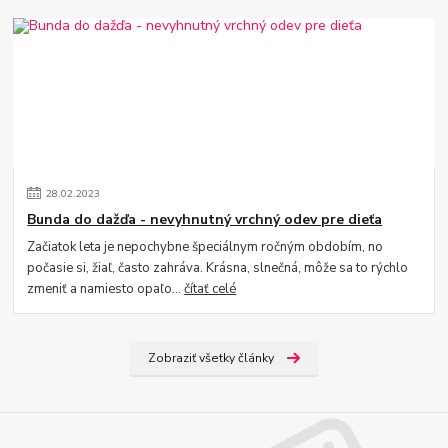
28
.
02
.
2023
Bunda do dažďa - nevyhnutný vrchný odev pre dieťa
Začiatok leta je nepochybne špeciálnym ročným obdobím, no
počasie si, žiaľ, často zahráva. Krásna, slnečná, môže sa to rýchlo
zmeniť a namiesto opaľo...
čítať celé
Zobraziť všetky články