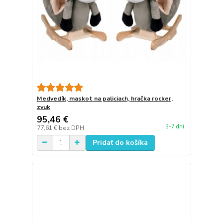
Medvedík, maskot na paliciach, hračka rocker,
zvuk
95,46 €
3-7 dní
77,61 €
bez DPH
Pridať do košíka