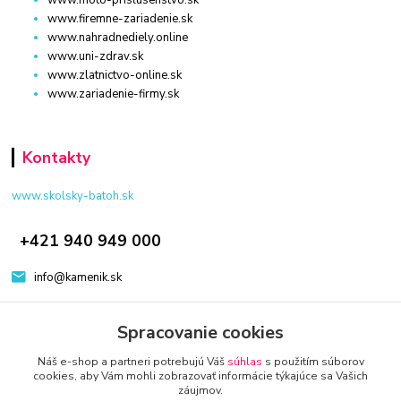
www.firemne-zariadenie.sk
www.nahradnediely.online
www.uni-zdrav.sk
www.zlatnictvo-online.sk
www.zariadenie-firmy.sk
Kontakty
www.skolsky-batoh.sk
+421 940 949 000
info@kamenik.sk
Spracovanie cookies
Náš e-shop a partneri potrebujú Váš
súhlas
s použitím súborov
cookies, aby Vám mohli zobrazovať informácie týkajúce sa Vašich
záujmov.