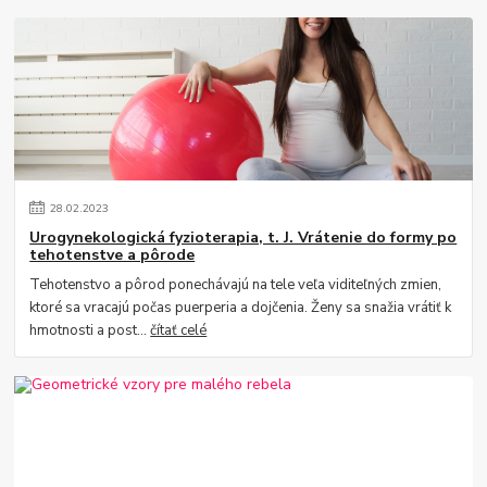
28
.
02
.
2023
Urogynekologická fyzioterapia, t. J. Vrátenie do formy po
tehotenstve a pôrode
Tehotenstvo a pôrod ponechávajú na tele veľa viditeľných zmien,
ktoré sa vracajú počas puerperia a dojčenia. Ženy sa snažia vrátiť k
hmotnosti a post...
čítať celé