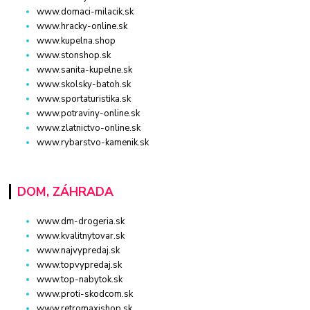
www.domaci-milacik.sk
www.hracky-online.sk
www.kupelna.shop
www.stonshop.sk
www.sanita-kupelne.sk
www.skolsky-batoh.sk
www.sportaturistika.sk
www.potraviny-online.sk
www.zlatnictvo-online.sk
www.rybarstvo-kamenik.sk
DOM, ZÁHRADA
www.dm-drogeria.sk
www.kvalitnytovar.sk
www.najvypredaj.sk
www.topvypredaj.sk
www.top-nabytok.sk
www.proti-skodcom.sk
www.retromaxishop.sk