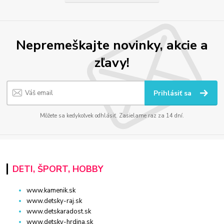
Nepremeškajte novinky, akcie a
zľavy!
Prihlásiť sa
Môžete sa kedykoľvek odhlásiť. Zasielame raz za 14 dní.
DETI, ŠPORT, HOBBY
www.kamenik.sk
www.detsky-raj.sk
www.detskaradost.sk
www.detsky-hrdina.sk