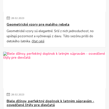
28
.
02
.
2023
Geometrické vzory pre malého rebela
Geometrické vzory sú elegantné. Srší z nich jednoduchosť, no
upútajú pozornosť a vyčnievajú z davu. Túto sezónu prišli do
detského šatníka.
čítať celé
28
.
02
.
2023
Biele džínsy, perfektný doplnok k letným súpravám -
osvedčené štýly pre dievčatá