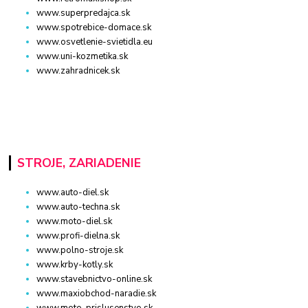
www.superpredajca.sk
www.spotrebice-domace.sk
www.osvetlenie-svietidla.eu
www.uni-kozmetika.sk
www.zahradnicek.sk
STROJE, ZARIADENIE
www.auto-diel.sk
www.auto-techna.sk
www.moto-diel.sk
www.profi-dielna.sk
www.polno-stroje.sk
www.krby-kotly.sk
www.stavebnictvo-online.sk
www.maxiobchod-naradie.sk
www.moto-prislusenstvo.sk