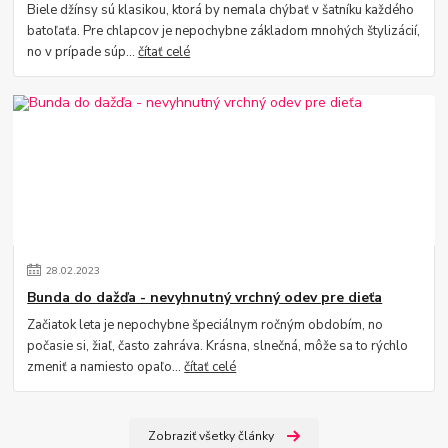
Biele džínsy sú klasikou, ktorá by nemala chýbať v šatníku každého
batoľaťa. Pre chlapcov je nepochybne základom mnohých štylizácií,
no v prípade súp...
čítať celé
28
.
02
.
2023
Bunda do dažďa - nevyhnutný vrchný odev pre dieťa
Začiatok leta je nepochybne špeciálnym ročným obdobím, no
počasie si, žiaľ, často zahráva. Krásna, slnečná, môže sa to rýchlo
zmeniť a namiesto opaľo...
čítať celé
Zobraziť všetky články