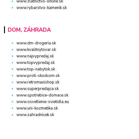
www.zlatnictvo-online.sk
www.rybarstvo-kamenik.sk
DOM, ZÁHRADA
www.dm-drogeria.sk
www.kvalitnytovar.sk
www.najvypredaj.sk
www.topvypredaj.sk
www.top-nabytok.sk
www.proti-skodcom.sk
www.retromaxishop.sk
www.superpredajca.sk
www.spotrebice-domace.sk
www.osvetlenie-svietidla.eu
www.uni-kozmetika.sk
www.zahradnicek.sk