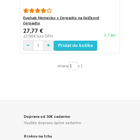
Euphab Nemecko + čerpadlo na špičkové
čerpadlo
27,77 €
3-7 dní
22,58 €
bez DPH
Pridať do košíka
strana
z 1
Doprava od 30€ zadarmo
Využite dopravu úplne zadarmo
8 rokov na trhu