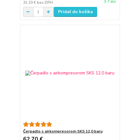
3-7 dní
31,33 €
bez DPH
Pridať do košíka
Čerpadlo s airkompresorom SKS 12,0 baru
62,70 €