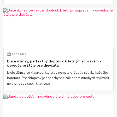
28
.
02
.
2023
Biele džínsy, perfektný doplnok k letným súpravám -
osvedčené štýly pre dievčatá
Biele džínsy sú klasikou, ktorá by nemala chýbať v šatníku každého
batoľaťa. Pre chlapcov je nepochybne základom mnohých štylizácií,
no v prípade súp...
čítať celé