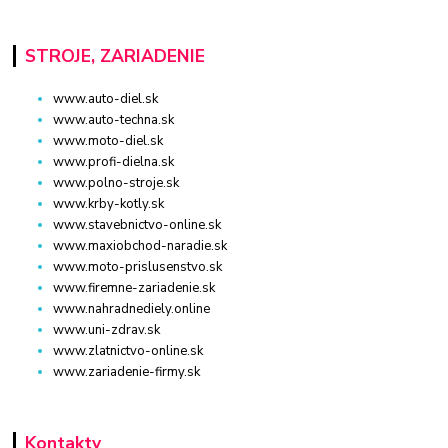
STROJE, ZARIADENIE
www.auto-diel.sk
www.auto-techna.sk
www.moto-diel.sk
www.profi-dielna.sk
www.polno-stroje.sk
www.krby-kotly.sk
www.stavebnictvo-online.sk
www.maxiobchod-naradie.sk
www.moto-prislusenstvo.sk
www.firemne-zariadenie.sk
www.nahradnediely.online
www.uni-zdrav.sk
www.zlatnictvo-online.sk
www.zariadenie-firmy.sk
Kontakty