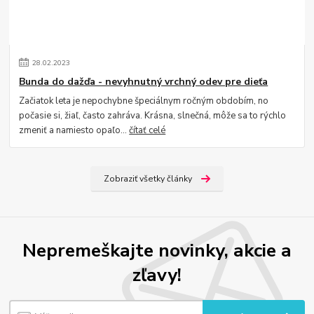
28
.
02
.
2023
Bunda do dažďa - nevyhnutný vrchný odev pre dieťa
Začiatok leta je nepochybne špeciálnym ročným obdobím, no
počasie si, žiaľ, často zahráva. Krásna, slnečná, môže sa to rýchlo
zmeniť a namiesto opaľo...
čítať celé
Zobraziť všetky články
Nepremeškajte novinky, akcie a
zľavy!