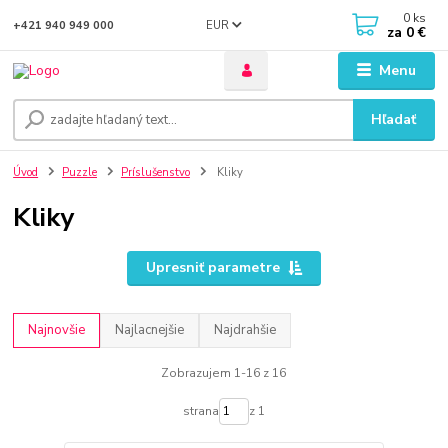
0
ks
EUR
+421 940 949 000
za
0 €
Menu
Hľadať
Úvod
Puzzle
Príslušenstvo
Kliky
Kliky
Upresniť parametre
Najnovšie
Najlacnejšie
Najdrahšie
Zobrazujem 1-16 z 16
strana
z 1