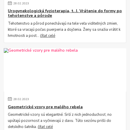
28
.
02
.
2023
Urogynekologická fyzioterapia, t. J. Vrátenie do formy po
tehotenstve a pôrode
Tehotenstvo a pôrod ponechávajú na tele veľa viditeľných zmien,
ktoré sa vracajú počas puerperia a dojčenia. Ženy sa snažia vrátiť k
hmotnosti a post...
čítať celé
28
.
02
.
2023
Geometrické vzory pre malého rebela
Geometrické vzory sú elegantné. Srší z nich jednoduchosť, no
upútajú pozornosť a vyčnievajú z davu. Túto sezónu prišli do
detského šatníka.
čítať celé