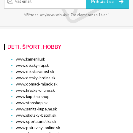
Prihlásiť sa
Môžete sa kedykoľvek odhlásiť. Zasielame raz za 14 dní.
DETI, ŠPORT, HOBBY
www.kamenik.sk
www.detsky-raj.sk
www.detskaradost.sk
www.detsky-hrdina.sk
www.domaci-milacik.sk
www.hracky-online.sk
www.kupelna.shop
www.stonshop.sk
www.sanita-kupelne.sk
www.skolsky-batoh.sk
www.sportaturistika.sk
www.potraviny-online.sk