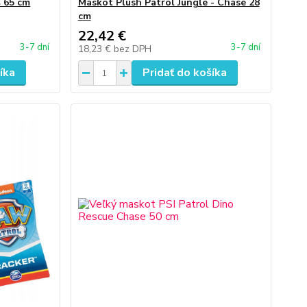
 65 cm
Maskot Plush Patrol Jungle - Chase 28
cm
22,42 €
3-7 dní
3-7 dní
18,23 €
bez DPH
íka
Pridať do košíka