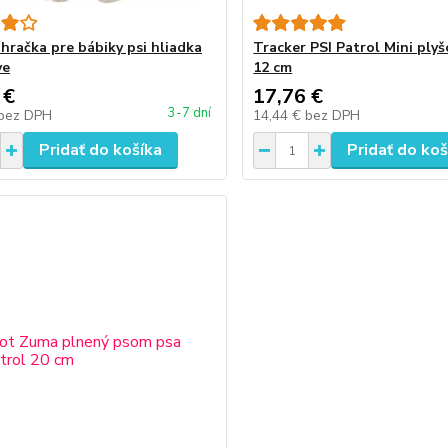
 hračka pre bábiky psi hliadka
Tracker PSI Patrol Mini ply
ye
12 cm
 €
17,76 €
3-7 dní
bez DPH
14,44 €
bez DPH
Pridať do košíka
Pridať do koš