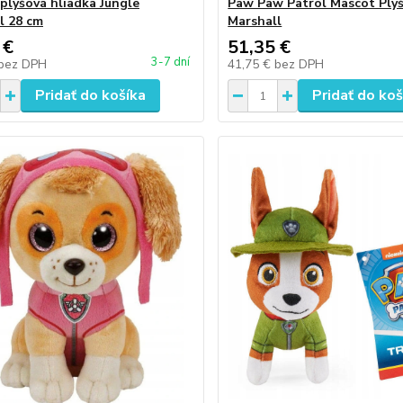
plyšová hliadka Jungle
Paw Paw Patrol Mascot Plyš
l 28 cm
Marshall
 €
51,35 €
3-7 dní
bez DPH
41,75 €
bez DPH
Pridať do košíka
Pridať do koš