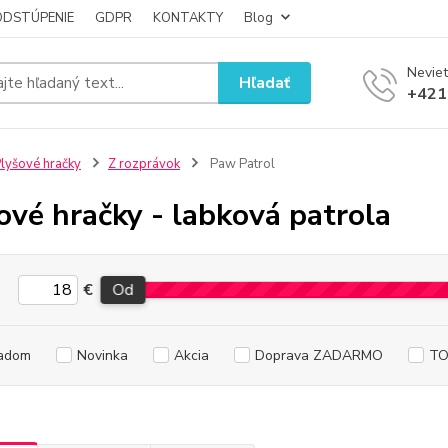
ODSTÚPENIE
GDPR
KONTAKTY
Blog
Neviet
Hľadať
+421
lyšové hračky
Z rozprávok
Paw Patrol
ové hračky - labková patrola
€
Od
adom
Novinka
Akcia
Doprava ZADARMO
TO