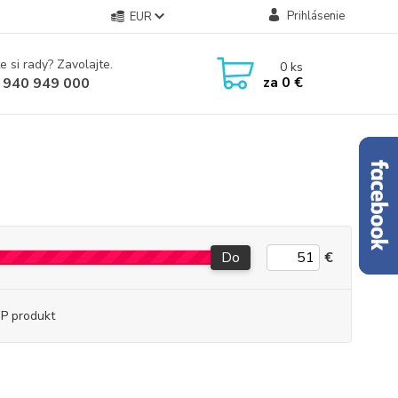
Prihlásenie
EUR
e si rady? Zavolajte.
0
ks
za
0 €
 940 949 000
Do
€
P produkt