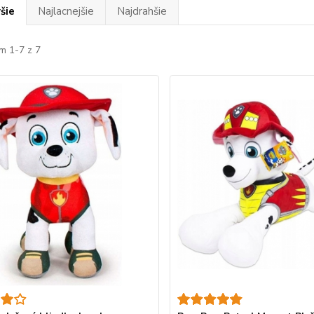
šie
Najlacnejšie
Najdrahšie
m 1-7 z 7