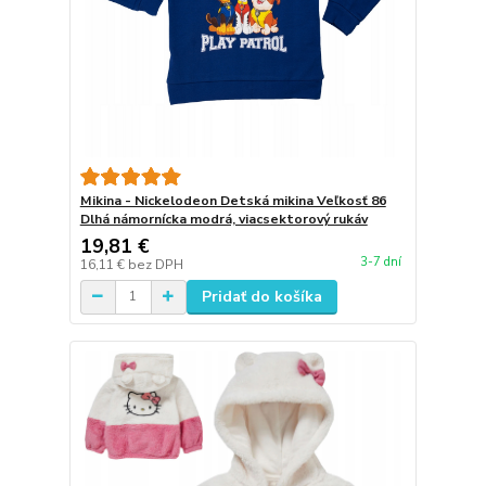
Mikina - Nickelodeon Detská mikina Veľkosť 86
Dlhá námornícka modrá, viacsektorový rukáv
19,81 €
3-7 dní
16,11 €
bez DPH
Pridať do košíka