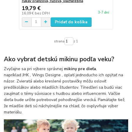
rukáv oranžová, ružová, viacfarebná
19,79 €
3-7 dní
16,09 €
bez DPH
Pridať do košíka
strana
z 1
Ako vybrať detskú mikinu podľa veku?
Zvyčajne sa pri výbere správnej
mikiny pre dieťa
,
napríklad JHK , Wings Designe , oplatí jednoducho ich opýtať na
názor. Zvieratá alebo kreslené postavičky môžu osloviť
predškolákov alebo mladších študentov. Tínedžeri sa budú viac
zaujímať o témy súvisiace s hudbou alebo influencermi. Väčšie
dieťa bude určite potrebovať pohodlnejšie vrecká. Pamätajte tiež,
že mladšie deti sú náchylnejšie na chlad, čo ovplyvňuje výber
materiálu.