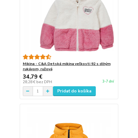
Mikina - C&A Detská mikina veľkosti 92 s dlhým
rukávom, ružová
34,79 €
3-7 dní
28,28 €
bez DPH
Pridať do košíka