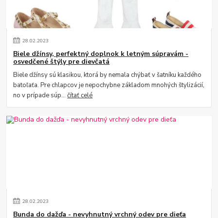
28
.
02
.
2023
Biele džínsy, perfektný doplnok k letným súpravám -
osvedčené štýly pre dievčatá
Biele džínsy sú klasikou, ktorá by nemala chýbať v šatníku každého
batoľaťa. Pre chlapcov je nepochybne základom mnohých štylizácií,
no v prípade súp...
čítať celé
28
.
02
.
2023
Bunda do dažďa - nevyhnutný vrchný odev pre dieťa