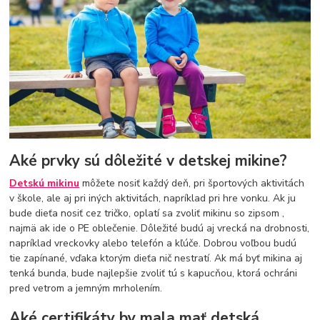
Aké prvky sú dôležité v detskej mikine?
Detskú mikinu
môžete nosiť každý deň, pri športových aktivitách
v škole, ale aj pri iných aktivitách, napríklad pri hre vonku. Ak ju
bude dieťa nosiť cez tričko, oplatí sa zvoliť mikinu so zipsom ,
najmä ak ide o PE oblečenie. Dôležité budú aj vrecká na drobnosti,
napríklad vreckovky alebo telefón a kľúče. Dobrou voľbou budú
tie zapínané, vďaka ktorým dieťa nič nestratí. Ak má byť mikina aj
tenká bunda, bude najlepšie zvoliť tú s kapucňou, ktorá ochráni
pred vetrom a jemným mrholením.
Aké certifikáty by mala mať detská