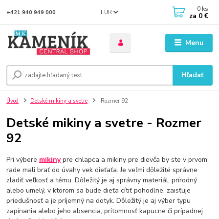
0
ks
EUR
+421 940 949 000
za
0 €
Menu
Hľadať
Úvod
Detské mikiny a svetre
Rozmer 92
Detské mikiny a svetre - Rozmer
92
Pri výbere
mikiny
pre chlapca a mikiny pre dievča by ste v prvom
rade mali brať do úvahy vek dieťaťa. Je veľmi dôležité správne
zladiť veľkosť a tému. Dôležitý je aj správny materiál, prírodný
alebo umelý, v ktorom sa bude dieťa cítiť pohodlne, zaisťuje
priedušnosť a je príjemný na dotyk. Dôležitý je aj výber typu
zapínania alebo jeho absencia, prítomnosť kapucne či prípadnej