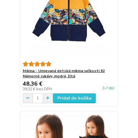
Mikina - Umievaná detská mikina veľkosti 92
Námorné rukávy, modrá, žltá
48,36 €
3-7 dní
39,32 €
bez DPH
Pridať do košíka