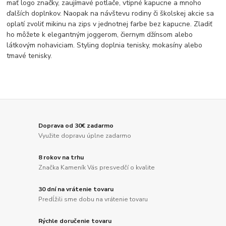
mať logo značky, zaujímavé potlače, vtipné kapucne a mnoho
ďalších doplnkov. Naopak na návštevu rodiny či školskej akcie sa
oplatí zvoliť mikinu na zips v jednotnej farbe bez kapucne. Zladiť
ho môžete k elegantným joggerom, čiernym džínsom alebo
látkovým nohaviciam. Styling doplnia tenisky, mokasíny alebo
tmavé tenisky.
Doprava od 30€ zadarmo
Využite dopravu úplne zadarmo
8 rokov na trhu
Značka Kameník Vás presvedčí o kvalite
30 dní na vrátenie tovaru
Predĺžili sme dobu na vrátenie tovaru
Rýchle doručenie tovaru