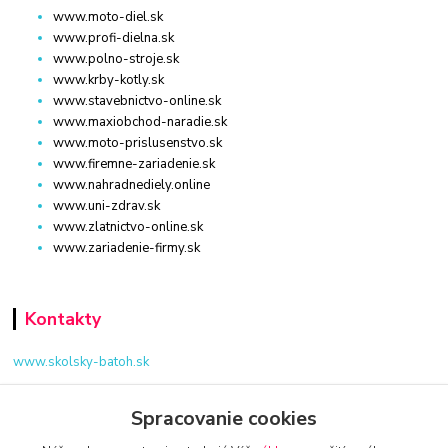
www.moto-diel.sk
www.profi-dielna.sk
www.polno-stroje.sk
www.krby-kotly.sk
www.stavebnictvo-online.sk
www.maxiobchod-naradie.sk
www.moto-prislusenstvo.sk
www.firemne-zariadenie.sk
www.nahradnediely.online
www.uni-zdrav.sk
www.zlatnictvo-online.sk
www.zariadenie-firmy.sk
Kontakty
www.skolsky-batoh.sk
+421 940 949 000
Spracovanie cookies