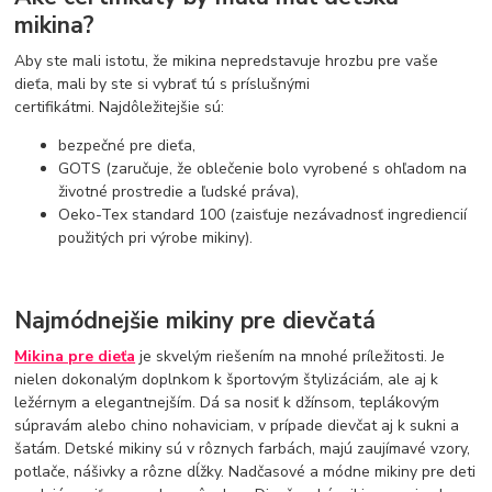
mikina?
Aby ste mali istotu, že mikina nepredstavuje hrozbu pre vaše
dieťa, mali by ste si vybrať tú s príslušnými
certifikátmi. Najdôležitejšie sú:
bezpečné pre dieťa,
GOTS (zaručuje, že oblečenie bolo vyrobené s ohľadom na
životné prostredie a ľudské práva),
Oeko-Tex standard 100 (zaisťuje nezávadnosť ingrediencií
použitých pri výrobe mikiny).
Najmódnejšie mikiny pre dievčatá
Mikina pre dieťa
je skvelým riešením na mnohé príležitosti. Je
nielen dokonalým doplnkom k športovým štylizáciám, ale aj k
ležérnym a elegantnejším. Dá sa nosiť k džínsom, teplákovým
súpravám alebo chino nohaviciam, v prípade dievčat aj k sukni a
šatám. Detské mikiny sú v rôznych farbách, majú zaujímavé vzory,
potlače, nášivky a rôzne dĺžky. Nadčasové a módne mikiny pre deti