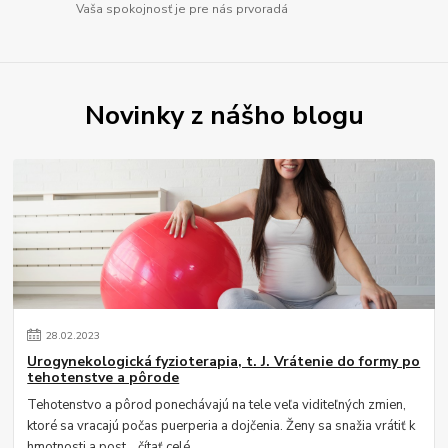
Vaša spokojnosť je pre nás prvoradá
Novinky z nášho blogu
28
.
02
.
2023
Urogynekologická fyzioterapia, t. J. Vrátenie do formy po
tehotenstve a pôrode
Tehotenstvo a pôrod ponechávajú na tele veľa viditeľných zmien,
ktoré sa vracajú počas puerperia a dojčenia. Ženy sa snažia vrátiť k
hmotnosti a post...
čítať celé