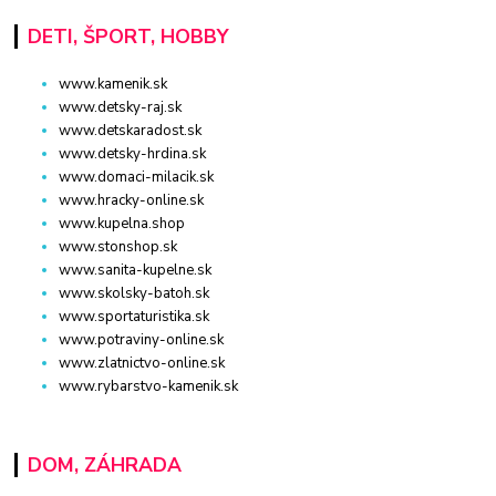
DETI, ŠPORT, HOBBY
www.kamenik.sk
www.detsky-raj.sk
www.detskaradost.sk
www.detsky-hrdina.sk
www.domaci-milacik.sk
www.hracky-online.sk
www.kupelna.shop
www.stonshop.sk
www.sanita-kupelne.sk
www.skolsky-batoh.sk
www.sportaturistika.sk
www.potraviny-online.sk
www.zlatnictvo-online.sk
www.rybarstvo-kamenik.sk
DOM, ZÁHRADA