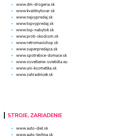
www.dm-drogeria.sk
www.kvalitnytovar.sk
www.najvypredaj.sk
www.topvypredaj.sk
www.top-nabytok.sk
www.proti-skodcom.sk
www.retromaxishop.sk
www.superpredajca.sk
www.spotrebice-domace.sk
www.osvetlenie-svietidla.eu
www.uni-kozmetika.sk
www.zahradnicek.sk
STROJE, ZARIADENIE
www.auto-diel.sk
www.auto-techna.sk