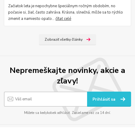
Začiatok leta je nepochybne špeciálnym ročným obdobím, no
počasie si, žiaľ, často zahráva. Krásna, slnečná, môže sa to rýchlo
zmeniť a namiesto opaľo...
čítať celé
Zobraziť všetky články
Nepremeškajte novinky, akcie a
zľavy!
Prihlásiť sa
Môžete sa kedykoľvek odhlásiť. Zasielame raz za 14 dní.