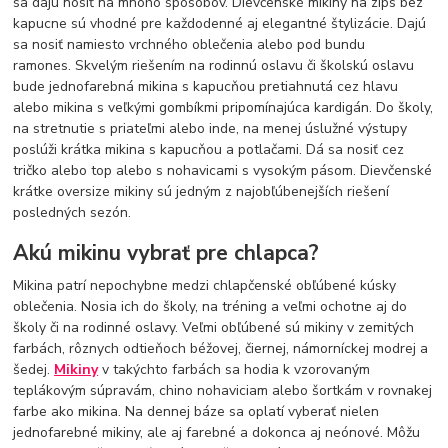
sa dajú nosiť na mnoho spôsobov. Dievčenské mikiny na zips bez
kapucne sú vhodné pre každodenné aj elegantné štylizácie. Dajú
sa nosiť namiesto vrchného oblečenia alebo pod bundu
ramones. Skvelým riešením na rodinnú oslavu či školskú oslavu
bude jednofarebná mikina s kapucňou pretiahnutá cez hlavu
alebo mikina s veľkými gombíkmi pripomínajúca kardigán. Do školy,
na stretnutie s priateľmi alebo inde, na menej úslužné výstupy
poslúži krátka mikina s kapucňou a potlačami. Dá sa nosiť cez
tričko alebo top alebo s nohavicami s vysokým pásom. Dievčenské
krátke oversize mikiny sú jedným z najobľúbenejších riešení
posledných sezón.
Akú mikinu vybrať pre chlapca?
Mikina patrí nepochybne medzi chlapčenské obľúbené kúsky
oblečenia. Nosia ich do školy, na tréning a veľmi ochotne aj do
školy či na rodinné oslavy. Veľmi obľúbené sú mikiny v zemitých
farbách, rôznych odtieňoch béžovej, čiernej, námorníckej modrej a
šedej.
Mikiny
v takýchto farbách sa hodia k vzorovaným
teplákovým súpravám, chino nohaviciam alebo šortkám v rovnakej
farbe ako mikina. Na dennej báze sa oplatí vyberať nielen
jednofarebné mikiny, ale aj farebné a dokonca aj neónové. Môžu