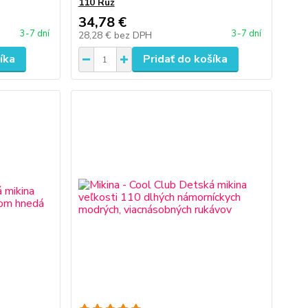
110 Ruž
34,78 €
3-7 dní
3-7 dní
28,28 €
bez DPH
íka
Pridať do košíka