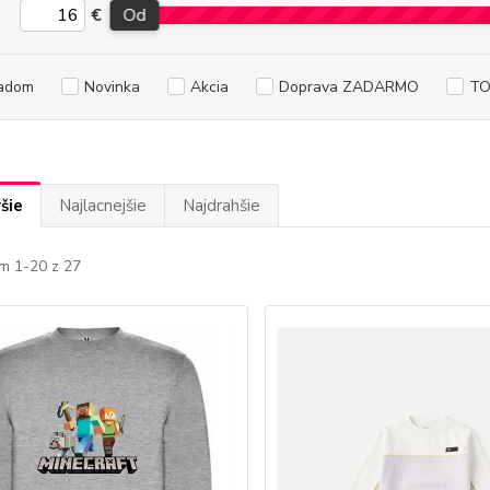
€
Od
adom
Novinka
Akcia
Doprava ZADARMO
TO
šie
Najlacnejšie
Najdrahšie
m 1-20 z 27