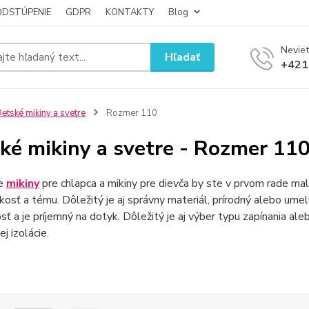
ODSTÚPENIE
GDPR
KONTAKTY
Blog
Neviet
Hľadať
+421
etské mikiny a svetre
Rozmer 110
ké mikiny a svetre - Rozmer 11
re
mikiny
pre chlapca a mikiny pre dievča by ste v prvom rade mali
ľkosť a tému. Dôležitý je aj správny materiál, prírodný alebo umel
sť a je príjemný na dotyk. Dôležitý je aj výber typu zapínania ale
j izolácie.