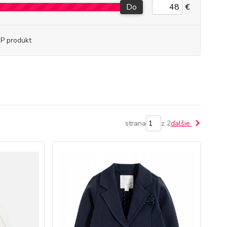
Do
€
P produkt
strana
z 2
ďalšie