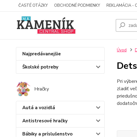
ČASTÉ OTÁZKY
OBCHODNÉ PODMIENKY
REKLAMÁCIA - 
Úvod
D
Najpredávanejšie
Dets
Školské potreby
Pri výbe
zladiť ve
Hračky
priedušno
dodatočne
Autá a vozidlá
Antistresové hračky
Bábiky a príslušenstvo