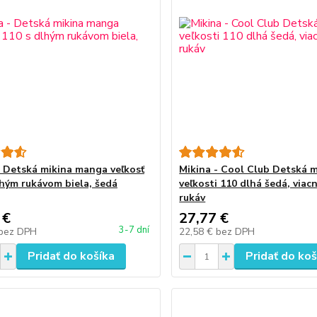
- Detská mikina manga veľkosť
Mikina - Cool Club Detská m
lhým rukávom biela, šedá
veľkosti 110 dlhá šedá, via
rukáv
 €
27,77 €
3-7 dní
bez DPH
22,58 €
bez DPH
Pridať do košíka
Pridať do koš