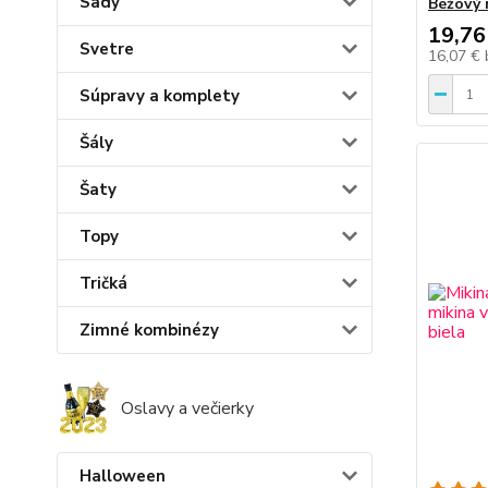
Sady
Béžový 
19,76
Svetre
16,07 €
Súpravy a komplety
Šály
Šaty
Topy
Tričká
Zimné kombinézy
Oslavy a večierky
Halloween