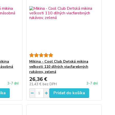
ikina
Mikina - Cool Club Detská mikina
cnásobná
veľkosti 110 dlhých viacfarebných
rukávov, zelená
26,36 €
3-7 dní
3-7 dní
21,43 €
bez DPH
íka
Pridať do košíka