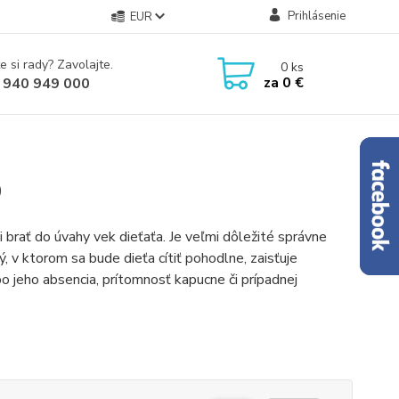
Prihlásenie
EUR
e si rady? Zavolajte.
0
ks
za
0 €
 940 949 000
0
 brať do úvahy vek dieťaťa. Je veľmi dôležité správne
ý, v ktorom sa bude dieťa cítiť pohodlne, zaisťuje
bo jeho absencia, prítomnosť kapucne či prípadnej