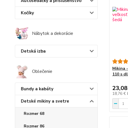
Autosedačky a príslušenstvo
Kočíky
Nábytok a dekorácie
Detská izba
Mikina 
Oblečenie
110 s d
23,08
Bundy a kabáty
18,76 €
Detské mikiny a svetre
Rozmer 68
Rozmer 86