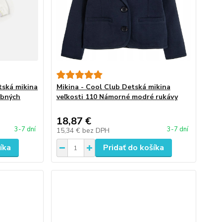
tská mikina
Mikina - Cool Club Detská mikina
obných
veľkosti 110 Námorné modré rukávy
18,87 €
3-7 dní
3-7 dní
15,34 €
bez DPH
íka
Pridať do košíka