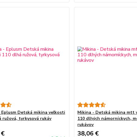
- Eplusm Detská mikina veľkosti
Mikina - Detská mikina mtt 
á ružová, tyrkysová rukáv
110 dlhých námorníckych, 
rukávov
 €
38,06 €