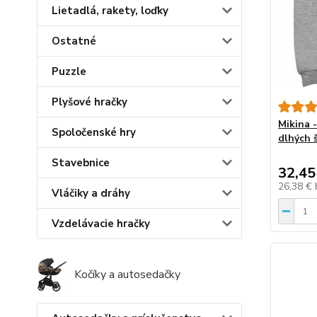
Lietadlá, rakety, loďky
Ostatné
Puzzle
Plyšové hračky
Mikina 
Spoločenské hry
dlhých 
Stavebnice
32,45
26,38 €
Vláčiky a dráhy
Vzdelávacie hračky
Kočíky a autosedačky