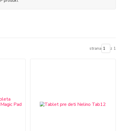
P produkt
strana
z 1