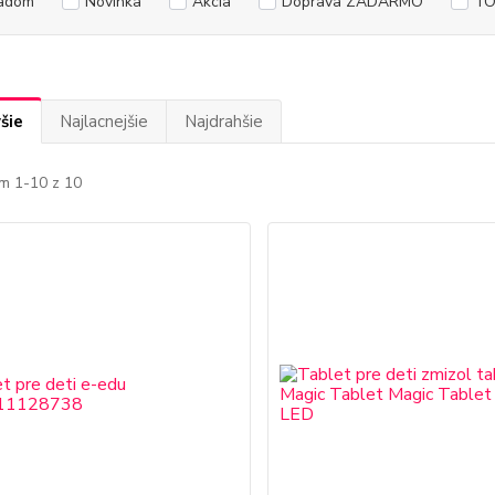
adom
Novinka
Akcia
Doprava ZADARMO
TO
šie
Najlacnejšie
Najdrahšie
m 1-10 z 10