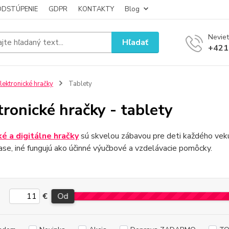
ODSTÚPENIE
GDPR
KONTAKTY
Blog
Neviet
Hľadať
+421
lektronické hračky
Tablety
tronické hračky - tablety
é a digitálne hračky
sú skvelou zábavou pre deti každého vek
se, iné fungujú ako účinné výučbové a vzdelávacie pomôcky.
€
Od