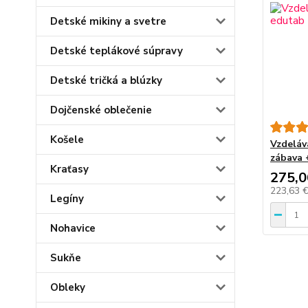
Detské mikiny a svetre
Detské teplákové súpravy
Detské tričká a blúzky
Dojčenské oblečenie
Košele
Vzdeláv
zábava 
Kraťasy
275,0
223,63 
Legíny
Nohavice
Sukňe
Obleky