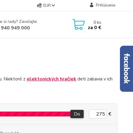
Prihlásenie
EUR
e si rady? Zavolajte.
0
ks
za
0 €
 940 949 000
u. Niektoré z
elektonických hračiek
deti zabavia v ich
Do
€