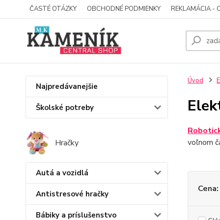
ČASTÉ OTÁZKY
OBCHODNÉ PODMIENKY
REKLAMÁCIA - 
Úvod
E
Najpredávanejšie
Elek
Školské potreby
Robotick
voľnom ča
Hračky
Autá a vozidlá
Cena:
Antistresové hračky
Bábiky a príslušenstvo