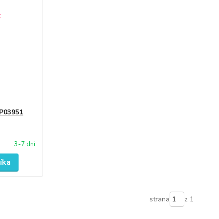
EP03951
3-7 dní
íka
strana
z 1