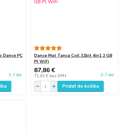
ec Dance PC
Dance Mat Tanca Coil 32bit 4in1 2 GB
Pl WiFi
87,86 €
3-7 dní
3-7 dní
71,43 €
bez DPH
íka
Pridať do košíka