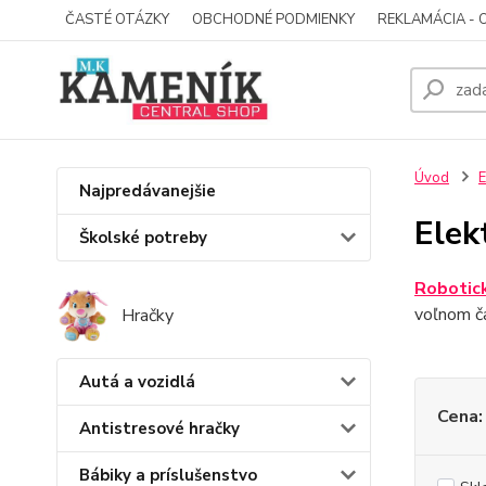
ČASTÉ OTÁZKY
OBCHODNÉ PODMIENKY
REKLAMÁCIA - 
Úvod
E
Najpredávanejšie
Elek
Školské potreby
Robotick
voľnom ča
Hračky
Autá a vozidlá
Cena:
Antistresové hračky
Bábiky a príslušenstvo