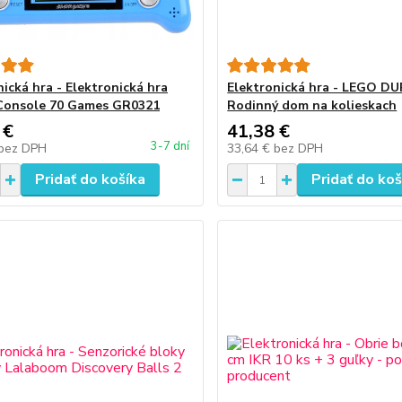
nická hra - Elektronická hra
Elektronická hra - LEGO D
Console 70 Games GR0321
Rodinný dom na kolieskach
 €
41,38 €
3-7 dní
bez DPH
33,64 €
bez DPH
Pridať do košíka
Pridať do koš