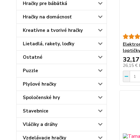
Hračky pre bábätká
Hračky na domácnosť
Kreatívne a tvorivé hračky
Lietadlá, rakety, loďky
Elektro
loptičk
Ostatné
32,17
26,15 €
Puzzle
Plyšové hračky
Spoločenské hry
Stavebnice
Vláčiky a dráhy
Vzdelávacie hračky