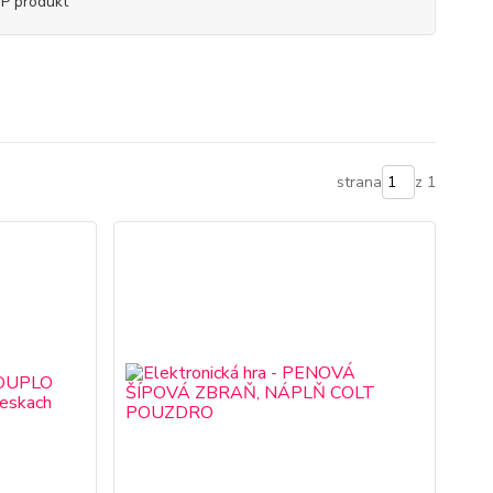
P produkt
strana
z 1