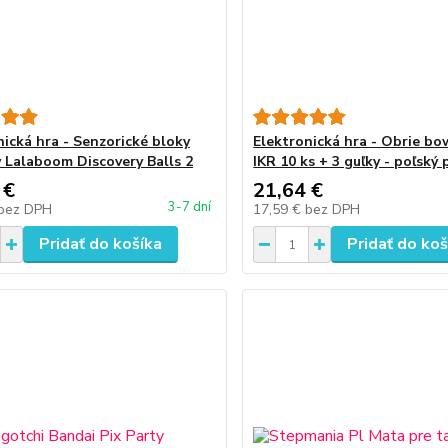
nická hra - Senzorické bloky
Elektronická hra - Obrie bo
y Lalaboom Discovery Balls 2
IKR 10 ks + 3 guľky - poľský
 €
21,64 €
3-7 dní
bez DPH
17,59 €
bez DPH
Pridať do košíka
Pridať do koš