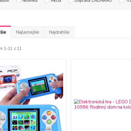
adom
Novinka
Akcia
Doprava ZADARMO
TO
šie
Najlacnejšie
Najdrahšie
m 1-11 z 11