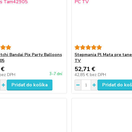
chi Bandai Pix Party Balloons
Stepmania Pl Mata pre tan
05
TV
 €
52,71 €
3-7 dní
bez DPH
42,85 €
bez DPH
Pridať do košíka
Pridať do koš