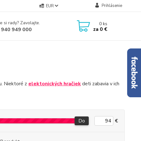
Prihlásenie
EUR
e si rady? Zavolajte.
0
ks
za
0 €
 940 949 000
u. Niektoré z
elektonických hračiek
deti zabavia v ich
Do
€