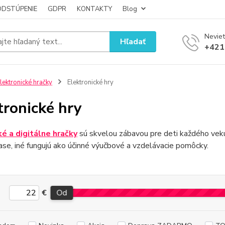
ODSTÚPENIE
GDPR
KONTAKTY
Blog
Neviet
Hľadať
+421
lektronické hračky
Elektronické hry
tronické hry
é a digitálne hračky
sú skvelou zábavou pre deti každého vek
se, iné fungujú ako účinné výučbové a vzdelávacie pomôcky.
€
Od