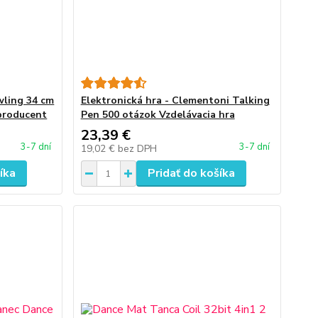
wling 34 cm
Elektronická hra - Clementoni Talking
 producent
Pen 500 otázok Vzdelávacia hra
23,39 €
3-7 dní
3-7 dní
19,02 €
bez DPH
íka
Pridať do košíka