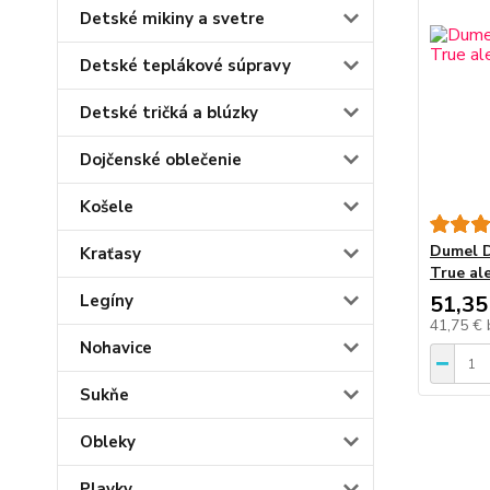
Detské mikiny a svetre
Detské teplákové súpravy
Detské tričká a blúzky
Dojčenské oblečenie
Košele
Dumel D
Kraťasy
True al
51,35
Legíny
41,75 €
Nohavice
Sukňe
Obleky
Plavky