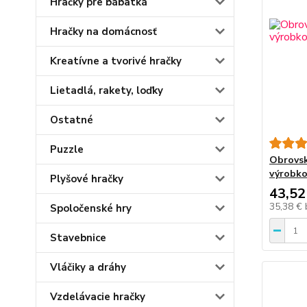
Hračky pre bábätká
Hračky na domácnosť
Kreatívne a tvorivé hračky
Lietadlá, rakety, loďky
Ostatné
Puzzle
Obrovsk
výrobko
Plyšové hračky
43,52
35,38 €
Spoločenské hry
Stavebnice
Vláčiky a dráhy
Vzdelávacie hračky