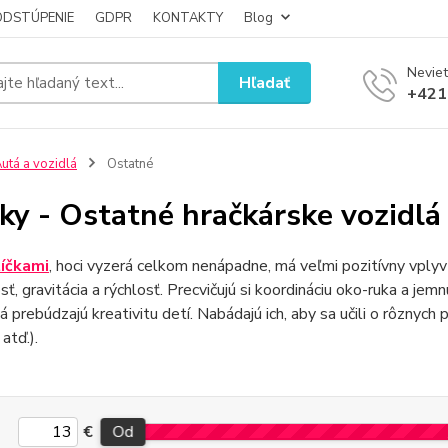
ODSTÚPENIE
GDPR
KONTAKTY
Blog
Neviet
Hľadať
+421
utá a vozidlá
Ostatné
ky - Ostatné hračkárske vozidlá
íčkami
, hoci vyzerá celkom nenápadne, má veľmi pozitívny vplyv 
sť, gravitácia a rýchlosť. Precvičujú si koordináciu oko-ruka a jem
á prebúdzajú kreativitu detí. Nabádajú ich, aby sa učili o rôznych pr
atď.).
€
Od