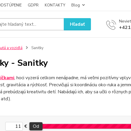
ODSTÚPENIE
GDPR
KONTAKTY
Blog
Neviet
Hľadať
+421
utá a vozidlá
Sanitky
ky - Sanitky
íčkami
, hoci vyzerá celkom nenápadne, má veľmi pozitívny vplyv 
sť, gravitácia a rýchlosť. Precvičujú si koordináciu oko-ruka a jem
á prebúdzajú kreativitu detí. Nabádajú ich, aby sa učili o rôznych pr
atď.).
€
Od