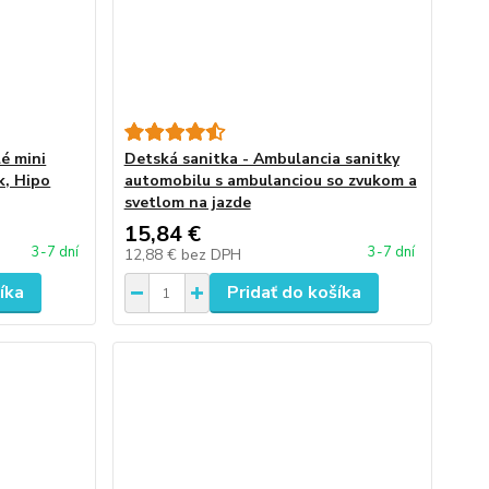
é mini
Detská sanitka - Ambulancia sanitky
k, Hipo
automobilu s ambulanciou so zvukom a
svetlom na jazde
15,84 €
3-7 dní
3-7 dní
12,88 €
bez DPH
íka
Pridať do košíka