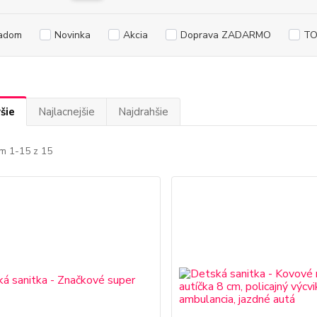
adom
Novinka
Akcia
Doprava ZADARMO
TO
šie
Najlacnejšie
Najdrahšie
m 1-15 z 15