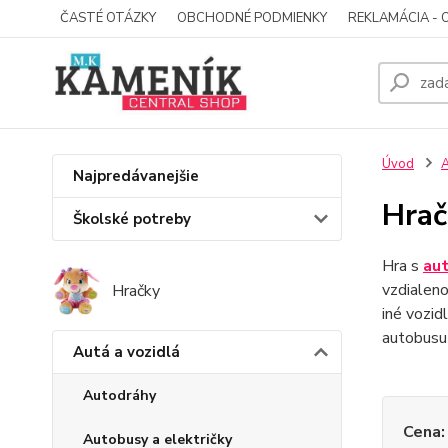
ČASTÉ OTÁZKY
OBCHODNÉ PODMIENKY
REKLAMÁCIA - 
Úvod
A
Najpredávanejšie
Hrač
Školské potreby
Hra s
aut
vzdialeno
Hračky
iné vozidl
autobusu 
Autá a vozidlá
Autodráhy
Cena:
Autobusy a električky