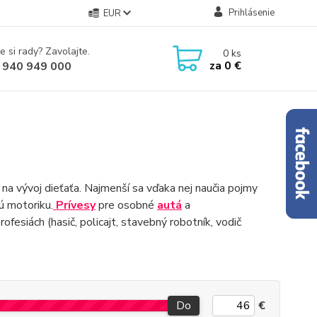
Prihlásenie
EUR
e si rady? Zavolajte.
0
ks
za
0 €
 940 949 000
na vývoj dieťaťa. Najmenší sa vďaka nej naučia pojmy
nú motoriku.
Prívesy
pre osobné
autá
a
ofesiách (hasič, policajt, ​​stavebný robotník, vodič
Do
€