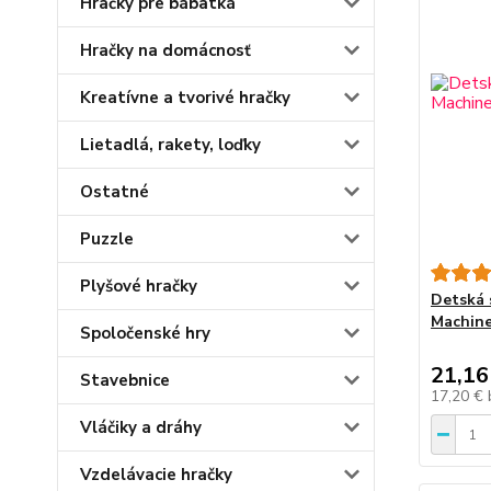
Hračky pre bábätká
Hračky na domácnosť
Kreatívne a tvorivé hračky
Lietadlá, rakety, loďky
Ostatné
Puzzle
Plyšové hračky
Detská 
Machine
Spoločenské hry
21,16
Stavebnice
17,20 €
Vláčiky a dráhy
Vzdelávacie hračky