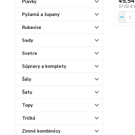
45,54
Plavky
37,02 €
Pyžamá a župany
Rukavice
Sady
Svetre
Súpravy a komplety
Šály
Šaty
Topy
Tričká
Zimné kombinézy