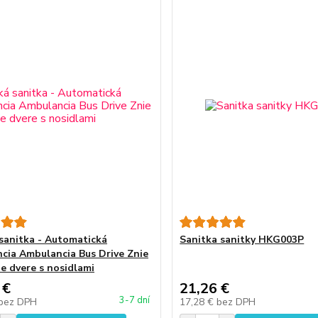
sanitka - Automatická
Sanitka sanitky HKG003P
cia Ambulancia Bus Drive Znie
ie dvere s nosidlami
 €
21,26 €
3-7 dní
bez DPH
17,28 €
bez DPH