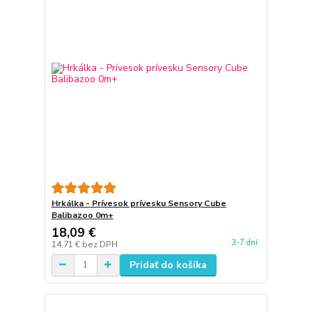
Hrkálka - Prívesok prívesku Sensory Cube
Balibazoo 0m+
18,09 €
3-7 dní
14,71 €
bez DPH
Pridať do košíka