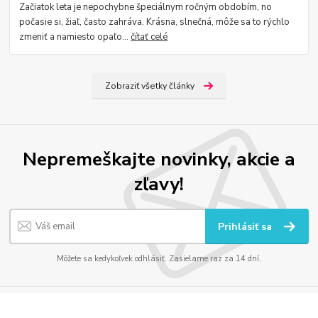
Začiatok leta je nepochybne špeciálnym ročným obdobím, no
počasie si, žiaľ, často zahráva. Krásna, slnečná, môže sa to rýchlo
zmeniť a namiesto opaľo...
čítať celé
Zobraziť všetky články
Nepremeškajte novinky, akcie a
zľavy!
Prihlásiť sa
Môžete sa kedykoľvek odhlásiť. Zasielame raz za 14 dní.