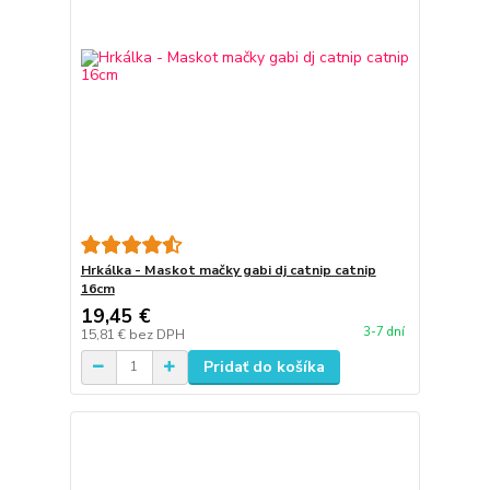
Hrkálka - Maskot mačky gabi dj catnip catnip
16cm
19,45 €
3-7 dní
15,81 €
bez DPH
Pridať do košíka