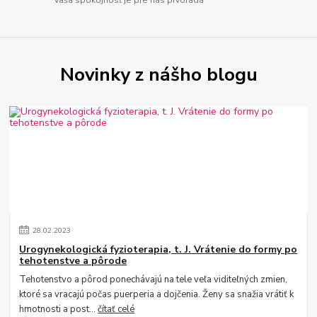
Novinky z nášho blogu
28
.
02
.
2023
Urogynekologická fyzioterapia, t. J. Vrátenie do formy po
tehotenstve a pôrode
Tehotenstvo a pôrod ponechávajú na tele veľa viditeľných zmien,
ktoré sa vracajú počas puerperia a dojčenia. Ženy sa snažia vrátiť k
hmotnosti a post...
čítať celé