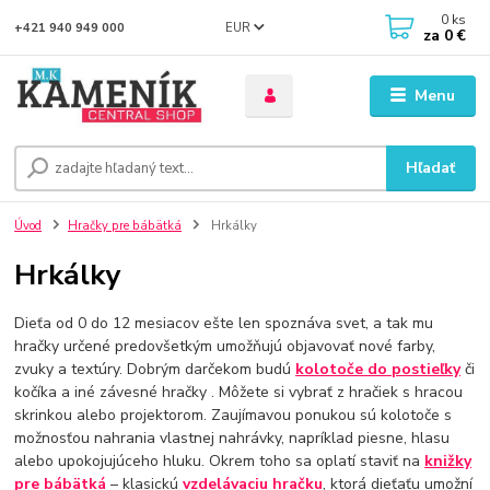
0
ks
EUR
+421 940 949 000
za
0 €
Menu
Hľadať
Úvod
Hračky pre bábätká
Hrkálky
Hrkálky
Dieťa od 0 do 12 mesiacov ešte len spoznáva svet, a tak mu
hračky určené predovšetkým umožňujú objavovať nové farby,
zvuky a textúry. Dobrým darčekom budú
kolotoče do postieľky
či
kočíka a iné závesné hračky . Môžete si vybrať z hračiek s hracou
skrinkou alebo projektorom. Zaujímavou ponukou sú kolotoče s
možnosťou nahrania vlastnej nahrávky, napríklad piesne, hlasu
alebo upokojujúceho hluku. Okrem toho sa oplatí staviť na
knižky
pre bábätká
– klasickú
vzdelávaciu hračku
, ktorá dieťaťu umožní