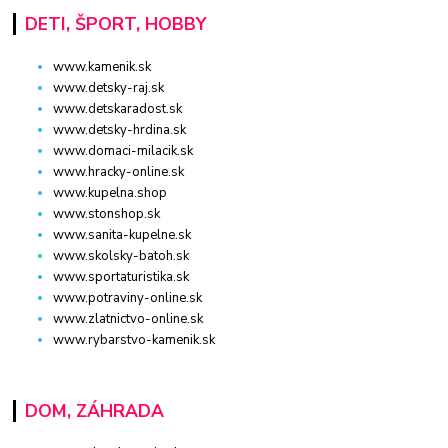
DETI, ŠPORT, HOBBY
www.kamenik.sk
www.detsky-raj.sk
www.detskaradost.sk
www.detsky-hrdina.sk
www.domaci-milacik.sk
www.hracky-online.sk
www.kupelna.shop
www.stonshop.sk
www.sanita-kupelne.sk
www.skolsky-batoh.sk
www.sportaturistika.sk
www.potraviny-online.sk
www.zlatnictvo-online.sk
www.rybarstvo-kamenik.sk
DOM, ZÁHRADA