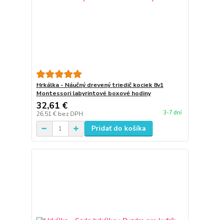
Hrkálka - Náučný drevený triedič kociek 8v1
Montessori labyrintové boxové hodiny
32,61 €
3-7 dní
26,51 €
bez DPH
Pridať do košíka