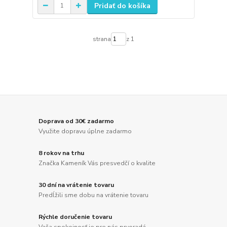
Pridať do košíka
strana
z 1
Doprava od 30€ zadarmo
Využite dopravu úplne zadarmo
8 rokov na trhu
Značka Kameník Vás presvedčí o kvalite
30 dní na vrátenie tovaru
Predĺžili sme dobu na vrátenie tovaru
Rýchle doručenie tovaru
Vaša spokojnosť je pre nás prvoradá