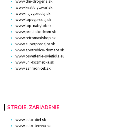
www.dm-drogeria.sk
www.kvalitnytovar.sk
www.najvypredaj.sk
www.topvypredaj.sk
www.top-nabytok.sk
www.proti-skodcom.sk
www.retromaxishop.sk
www.superpredajca.sk
www.spotrebice-domace.sk
www.osvetlenie-svietidla.eu
www.uni-kozmetika.sk
www.zahradnicek.sk
STROJE, ZARIADENIE
www.auto-diel.sk
www.auto-techna.sk