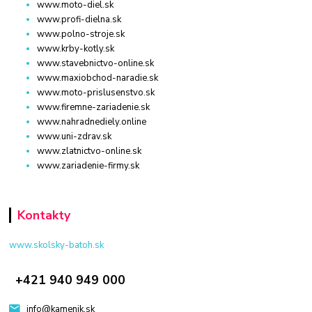
www.moto-diel.sk
www.profi-dielna.sk
www.polno-stroje.sk
www.krby-kotly.sk
www.stavebnictvo-online.sk
www.maxiobchod-naradie.sk
www.moto-prislusenstvo.sk
www.firemne-zariadenie.sk
www.nahradnediely.online
www.uni-zdrav.sk
www.zlatnictvo-online.sk
www.zariadenie-firmy.sk
Kontakty
www.skolsky-batoh.sk
+421 940 949 000
info@kamenik.sk