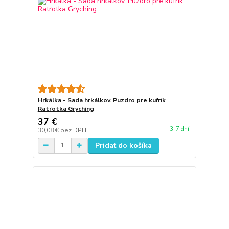
Hrkálka - Sada hrkálkov. Puzdro pre kufrík
Ratrotka Gryching
37 €
3-7 dní
30,08 €
bez DPH
Pridať do košíka