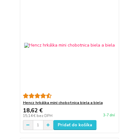
Hencz hrkálka mini chobotnica biela a biela
18,62 €
3-7 dní
15,14 €
bez DPH
Pridať do košíka