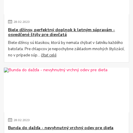
28
.
02
.
2023
Biele džínsy, perfektný doplnok k letným súpravám -
osvedčené štýly pre dievčatá
Biele džínsy sú klasikou, ktorá by nemala chýbať v šatníku každého
batoľaťa. Pre chlapcov je nepochybne základom mnohých štylizácií,
no v prípade súp...
čítať celé
28
.
02
.
2023
Bunda do dažďa - nevyhnutný vrchný odev pre dieťa