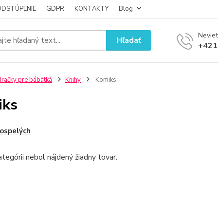
ODSTÚPENIE
GDPR
KONTAKTY
Blog
Neviet
Hľadať
+421
račky pre bábätká
Knihy
Komiks
iks
ospelých
ategórii nebol nájdený žiadny tovar.