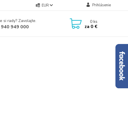
Prihlásenie
EUR
e si rady? Zavolajte.
0
ks
za
0 €
 940 949 000