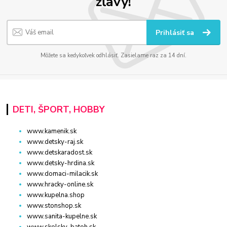
zľavy!
Prihlásiť sa
Môžete sa kedykoľvek odhlásiť. Zasielame raz za 14 dní.
DETI, ŠPORT, HOBBY
www.kamenik.sk
www.detsky-raj.sk
www.detskaradost.sk
www.detsky-hrdina.sk
www.domaci-milacik.sk
www.hracky-online.sk
www.kupelna.shop
www.stonshop.sk
www.sanita-kupelne.sk