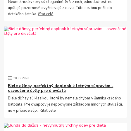
Geometrické vzory sú elegantné. Srší z nich jednoduchosť, no
upútajú pozornosť a vyčnievajú z davu. Túto sezónu prišli do
detského šatníka.
čítať celé
28
.
02
.
2023
Biele džínsy, perfektný doplnok k letným súpravám -
osvedčené štýly pre dievčatá
Biele džínsy sú klasikou, ktorá by nemala chýbať v šatníku každého
batoľaťa. Pre chlapcov je nepochybne základom mnohých štylizácií,
no v prípade súp...
čítať celé