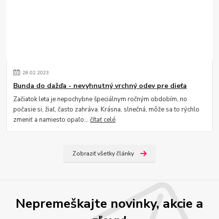
28
.
02
.
2023
Bunda do dažďa - nevyhnutný vrchný odev pre dieťa
Začiatok leta je nepochybne špeciálnym ročným obdobím, no
počasie si, žiaľ, často zahráva. Krásna, slnečná, môže sa to rýchlo
zmeniť a namiesto opaľo...
čítať celé
Zobraziť všetky články
Nepremeškajte novinky, akcie a