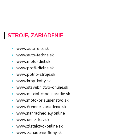
STROJE, ZARIADENIE
www.auto-diel.sk
www.auto-techna.sk
www.moto-diel.sk
www.profi-dielna.sk
www.polno-stroje.sk
www.krby-kotly.sk
www.stavebnictvo-online.sk
www.maxiobchod-naradie.sk
www.moto-prislusenstvo.sk
www.firemne-zariadenie.sk
www.nahradnediely.online
www.uni-zdrav.sk
www.zlatnictvo-online.sk
www.zariadenie-firmy.sk