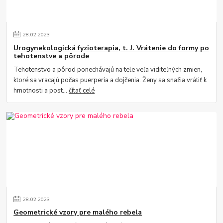
28
.
02
.
2023
Urogynekologická fyzioterapia, t. J. Vrátenie do formy po
tehotenstve a pôrode
Tehotenstvo a pôrod ponechávajú na tele veľa viditeľných zmien,
ktoré sa vracajú počas puerperia a dojčenia. Ženy sa snažia vrátiť k
hmotnosti a post...
čítať celé
28
.
02
.
2023
Geometrické vzory pre malého rebela