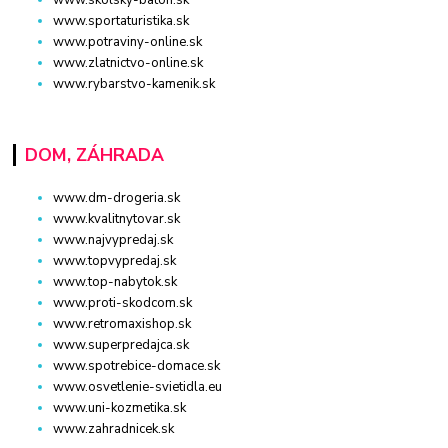
www.skolsky-batoh.sk
www.sportaturistika.sk
www.potraviny-online.sk
www.zlatnictvo-online.sk
www.rybarstvo-kamenik.sk
DOM, ZÁHRADA
www.dm-drogeria.sk
www.kvalitnytovar.sk
www.najvypredaj.sk
www.topvypredaj.sk
www.top-nabytok.sk
www.proti-skodcom.sk
www.retromaxishop.sk
www.superpredajca.sk
www.spotrebice-domace.sk
www.osvetlenie-svietidla.eu
www.uni-kozmetika.sk
www.zahradnicek.sk