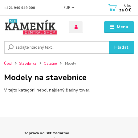
0
ks
EUR
+421 940 949 000
za
0 €
Menu
Hľadať
Úvod
Stavebnice
Ostatné
Modely
Modely na stavebnice
V tejto kategórii nebol nájdený žiadny tovar.
Doprava od 30€ zadarmo