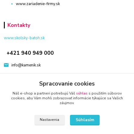
www.zariadenie-firmy.sk
Kontakty
www.skolsky-batoh.sk
+421 940 949 000
info@kamenik.sk
Spracovanie cookies
Náš e-shop a partneri potrebujú Váš
súhlas
s použitím súborov
cookies, aby Vám mohli zobrazovať informácie týkajúce sa Vašich
záujmov.
© 2024 Všetky práva vyhradené KAMENIK.SK
Vytvorené na
Eshop-rychlo.sk
Súhlasím
Nastavenia