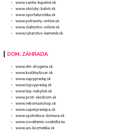
www.sanita-kupelne.sk
www.skolsky-batoh.sk
www.sportaturistika.sk
www.potraviny-online.sk
www.zlatnictvo-online.sk
www.rybarstvo-kamenik.sk
DOM, ZÁHRADA
www.dm-drogeria.sk
www.kvalitnytovar.sk
www.najvypredaj.sk
www.topvypredaj.sk
www.top-nabytok.sk
www.proti-skodcom.sk
www.retromaxishop.sk
www.superpredajca.sk
www.spotrebice-domace.sk
www.osvetlenie-svietidla.eu
www.uni-kozmetika.sk