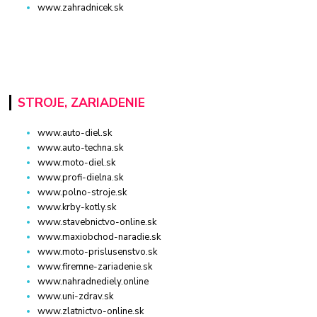
www.zahradnicek.sk
STROJE, ZARIADENIE
www.auto-diel.sk
www.auto-techna.sk
www.moto-diel.sk
www.profi-dielna.sk
www.polno-stroje.sk
www.krby-kotly.sk
www.stavebnictvo-online.sk
www.maxiobchod-naradie.sk
www.moto-prislusenstvo.sk
www.firemne-zariadenie.sk
www.nahradnediely.online
www.uni-zdrav.sk
www.zlatnictvo-online.sk