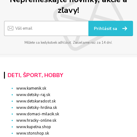
zľavy!
Prihlásiť sa
Môžete sa kedykoľvek odhlásiť. Zasielame raz za 14 dní.
DETI, ŠPORT, HOBBY
www.kamenik.sk
www.detsky-raj.sk
www.detskaradost.sk
www.detsky-hrdina.sk
www.domaci-milacik.sk
www.hracky-online.sk
www.kupelna.shop
www.stonshop.sk