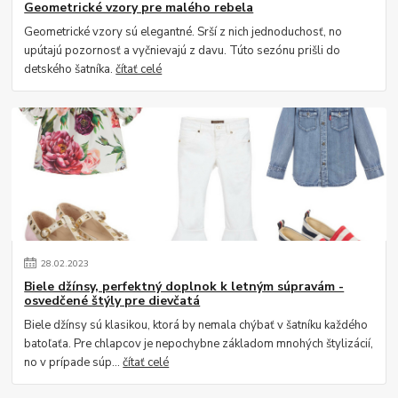
Geometrické vzory pre malého rebela
Geometrické vzory sú elegantné. Srší z nich jednoduchosť, no
upútajú pozornosť a vyčnievajú z davu. Túto sezónu prišli do
detského šatníka.
čítať celé
28
.
02
.
2023
Biele džínsy, perfektný doplnok k letným súpravám -
osvedčené štýly pre dievčatá
Biele džínsy sú klasikou, ktorá by nemala chýbať v šatníku každého
batoľaťa. Pre chlapcov je nepochybne základom mnohých štylizácií,
no v prípade súp...
čítať celé