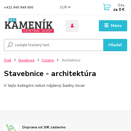
0
ks
EUR
+421 940 949 000
za
0 €
Menu
Hľadať
Úvod
Stavebnice
Ostatné
Architektúra
Stavebnice - architektúra
V tejto kategórii nebol nájdený žiadny tovar.
Doprava od 30€ zadarmo