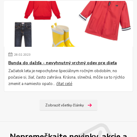
28
.
02
.
2023
Bunda do dažďa - nevyhnutný vrchný odev pre dieťa
Začiatok leta je nepochybne špeciálnym ročným obdobím, no
počasie si, žiaľ, často zahráva. Krásna, slnečná, môže sa to rýchlo
zmeniť a namiesto opaľo...
čítať celé
Zobraziť všetky články
Nepremeškajte novinky, akcie a