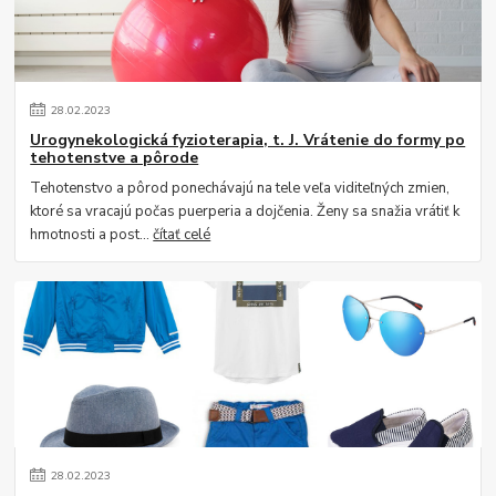
28
.
02
.
2023
Urogynekologická fyzioterapia, t. J. Vrátenie do formy po
tehotenstve a pôrode
Tehotenstvo a pôrod ponechávajú na tele veľa viditeľných zmien,
ktoré sa vracajú počas puerperia a dojčenia. Ženy sa snažia vrátiť k
hmotnosti a post...
čítať celé
28
.
02
.
2023