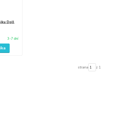
iku Doll
3-7 dní
íka
strana
z 1