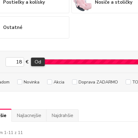
Postieľky a kolísky
Nosiče a stoličky
Ostatné
€
Od
adom
Novinka
Akcia
Doprava ZADARMO
TO
šie
Najlacnejšie
Najdrahšie
m 1-11 z 11