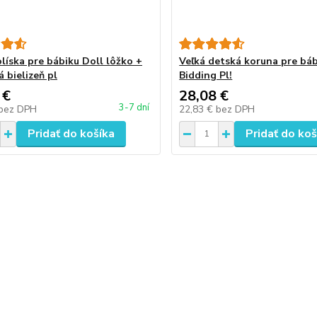
olíska pre bábiku Doll lôžko +
Veľká detská koruna pre báb
 bielizeň pl
Bidding Pl!
 €
28,08 €
3-7 dní
bez DPH
22,83 €
bez DPH
Pridať do košíka
Pridať do koš