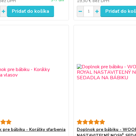
bez DPH
19,30 €
bez DPH
Pridať do košíka
Pridať do koš
 pre bábiku - Korálky sfarbenia
Doplnok pre bábiku - WOO
NASTAVITEĽNÝ NOSIČ SED