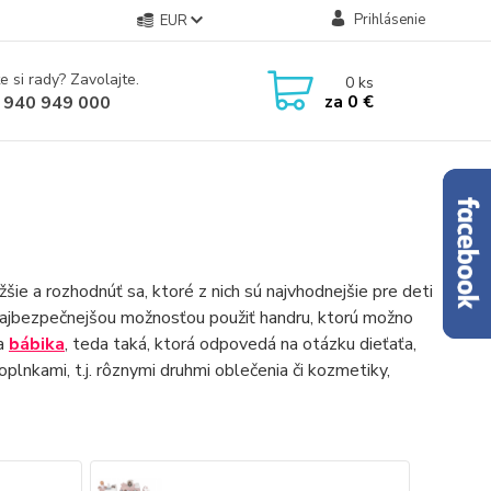
Prihlásenie
EUR
e si rady? Zavolajte.
0
ks
za
0 €
 940 949 000
žšie a rozhodnúť sa, ktoré z nich sú najvhodnejšie pre deti
najbezpečnejšou možnosťou použiť handru, ktorú možno
na
bábika
, teda taká, ktorá odpovedá na otázku dieťaťa,
plnkami, t.j. rôznymi druhmi oblečenia či kozmetiky,