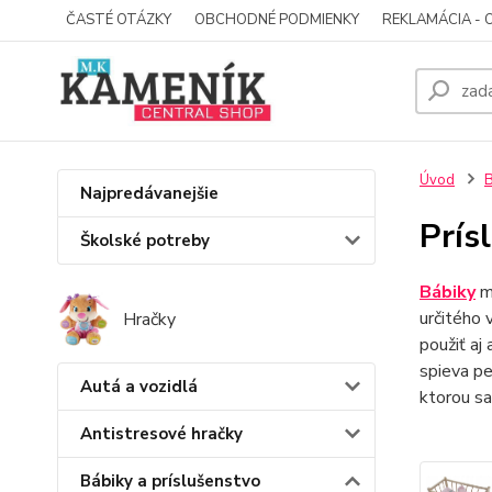
ČASTÉ OTÁZKY
OBCHODNÉ PODMIENKY
REKLAMÁCIA - 
Úvod
B
Najpredávanejšie
Prís
Školské potreby
Bábiky
mô
určitého 
Hračky
použiť aj
spieva pe
Autá a vozidlá
ktorou sa
Antistresové hračky
Bábiky a príslušenstvo