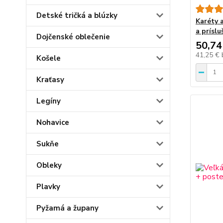
Detské tričká a blúzky
Karéty 
a prísl
Dojčenské oblečenie
50,74
41,25 €
Košele
Kraťasy
Legíny
Nohavice
Sukňe
Obleky
Plavky
Pyžamá a župany