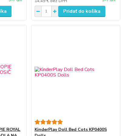
14,49 €
bez DPH
íka
Pridať do košíka
PIE ROYAL
KinderPlay Doll Bed Cots KP0400S
ADLA NA
Dolls