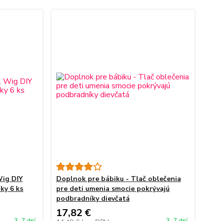
Wig DIY
Doplnok pre bábiku - Tlač oblečenia
ky 6 ks
pre deti umenia smocie pokrývajú
podbradníky dievčatá
17,82 €
3-7 dní
3-7 dní