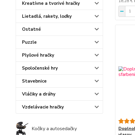
18,28 €
Kreatívne a tvorivé hračky
Lietadlá, rakety, loďky
Ostatné
Puzzle
Plyšové hračky
Spoločenské hry
Stavebnice
Vláčiky a dráhy
Vzdelávacie hračky
Kočíky a autosedačky
Doplnok
vlasov