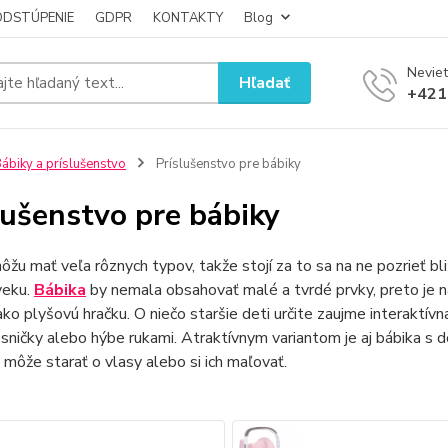
ODSTÚPENIE
GDPR
KONTAKTY
Blog
Neviet
Hľadať
+421
ábiky a príslušenstvo
Príslušenstvo pre bábiky
lušenstvo pre bábiky
žu mať veľa rôznych typov, takže stojí za to sa na ne pozrieť bli
veku.
Bábika
by nemala obsahovať malé a tvrdé prvky, preto je 
 ako plyšovú hračku. O niečo staršie deti určite zaujme interaktív
sničky alebo hýbe rukami. Atraktívnym variantom je aj bábika s do
 môže starať o vlasy alebo si ich maľovať.