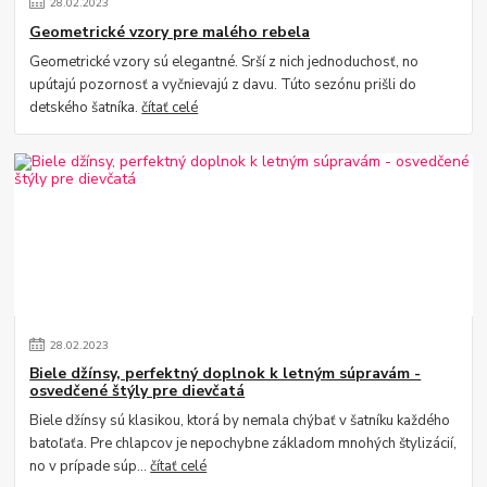
28
.
02
.
2023
Geometrické vzory pre malého rebela
Geometrické vzory sú elegantné. Srší z nich jednoduchosť, no
upútajú pozornosť a vyčnievajú z davu. Túto sezónu prišli do
detského šatníka.
čítať celé
28
.
02
.
2023
Biele džínsy, perfektný doplnok k letným súpravám -
osvedčené štýly pre dievčatá
Biele džínsy sú klasikou, ktorá by nemala chýbať v šatníku každého
batoľaťa. Pre chlapcov je nepochybne základom mnohých štylizácií,
no v prípade súp...
čítať celé