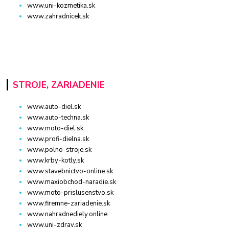
www.uni-kozmetika.sk
www.zahradnicek.sk
STROJE, ZARIADENIE
www.auto-diel.sk
www.auto-techna.sk
www.moto-diel.sk
www.profi-dielna.sk
www.polno-stroje.sk
www.krby-kotly.sk
www.stavebnictvo-online.sk
www.maxiobchod-naradie.sk
www.moto-prislusenstvo.sk
www.firemne-zariadenie.sk
www.nahradnediely.online
www.uni-zdrav.sk