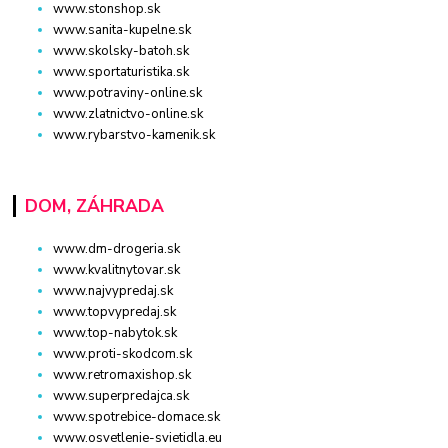
www.stonshop.sk
www.sanita-kupelne.sk
www.skolsky-batoh.sk
www.sportaturistika.sk
www.potraviny-online.sk
www.zlatnictvo-online.sk
www.rybarstvo-kamenik.sk
DOM, ZÁHRADA
www.dm-drogeria.sk
www.kvalitnytovar.sk
www.najvypredaj.sk
www.topvypredaj.sk
www.top-nabytok.sk
www.proti-skodcom.sk
www.retromaxishop.sk
www.superpredajca.sk
www.spotrebice-domace.sk
www.osvetlenie-svietidla.eu