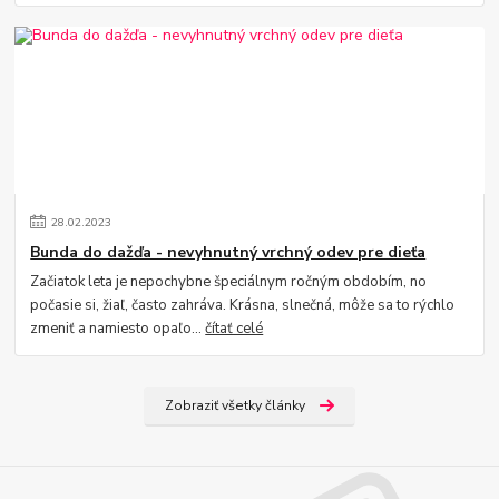
28
.
02
.
2023
Bunda do dažďa - nevyhnutný vrchný odev pre dieťa
Začiatok leta je nepochybne špeciálnym ročným obdobím, no
počasie si, žiaľ, často zahráva. Krásna, slnečná, môže sa to rýchlo
zmeniť a namiesto opaľo...
čítať celé
Zobraziť všetky články