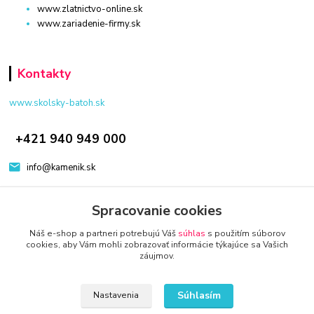
www.zlatnictvo-online.sk
www.zariadenie-firmy.sk
Kontakty
www.skolsky-batoh.sk
+421 940 949 000
info@kamenik.sk
Spracovanie cookies
Náš e-shop a partneri potrebujú Váš
súhlas
s použitím súborov
cookies, aby Vám mohli zobrazovať informácie týkajúce sa Vašich
záujmov.
© 2024 Všetky práva vyhradené KAMENIK.SK
Vytvorené na
Eshop-rychlo.sk
Súhlasím
Nastavenia