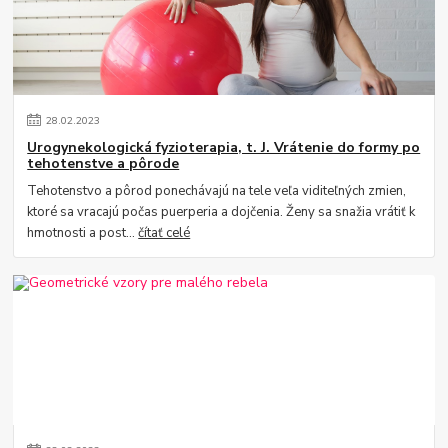
28
.
02
.
2023
Urogynekologická fyzioterapia, t. J. Vrátenie do formy po
tehotenstve a pôrode
Tehotenstvo a pôrod ponechávajú na tele veľa viditeľných zmien,
ktoré sa vracajú počas puerperia a dojčenia. Ženy sa snažia vrátiť k
hmotnosti a post...
čítať celé