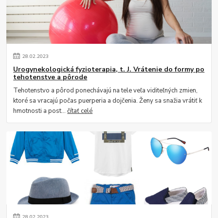
28
.
02
.
2023
Urogynekologická fyzioterapia, t. J. Vrátenie do formy po
tehotenstve a pôrode
Tehotenstvo a pôrod ponechávajú na tele veľa viditeľných zmien,
ktoré sa vracajú počas puerperia a dojčenia. Ženy sa snažia vrátiť k
hmotnosti a post...
čítať celé
28
.
02
.
2023