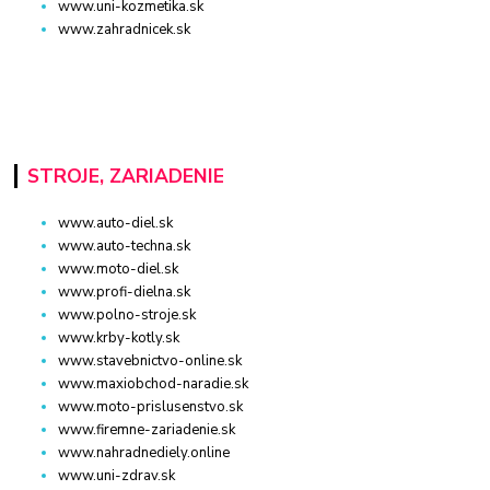
www.uni-kozmetika.sk
www.zahradnicek.sk
STROJE, ZARIADENIE
www.auto-diel.sk
www.auto-techna.sk
www.moto-diel.sk
www.profi-dielna.sk
www.polno-stroje.sk
www.krby-kotly.sk
www.stavebnictvo-online.sk
www.maxiobchod-naradie.sk
www.moto-prislusenstvo.sk
www.firemne-zariadenie.sk
www.nahradnediely.online
www.uni-zdrav.sk