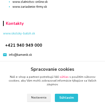
www.zlatnictvo-online.sk
www.zariadenie-firmy.sk
Kontakty
www.skolsky-batoh.sk
+421 940 949 000
info@kamenik.sk
Spracovanie cookies
Náš e-shop a partneri potrebujú Váš
súhlas
s použitím súborov
cookies, aby Vám mohli zobrazovať informácie týkajúce sa Vašich
záujmov.
© 2024 Všetky práva vyhradené KAMENIK.SK
Vytvorené na
Eshop-rychlo.sk
Súhlasím
Nastavenia