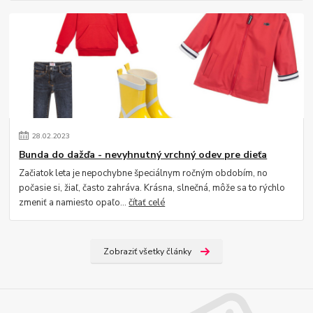
28
.
02
.
2023
Bunda do dažďa - nevyhnutný vrchný odev pre dieťa
Začiatok leta je nepochybne špeciálnym ročným obdobím, no
počasie si, žiaľ, často zahráva. Krásna, slnečná, môže sa to rýchlo
zmeniť a namiesto opaľo...
čítať celé
Zobraziť všetky články