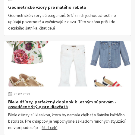
Geometrické vzory pre malého rebela
Geometrické vzory sú elegantné. Srší z nich jednoduchosť, no
upútajú pozornosť a vyčnievajú z davu. Túto sezónu prišli do
detského šatníka.
čítať celé
28
.
02
.
2023
Biele džínsy, perfektný doplnok k letným súpravám -
osvedčené štýly pre dievčatá
Biele džínsy sú klasikou, ktorá by nemala chýbať v šatníku každého
batoľaťa. Pre chlapcov je nepochybne základom mnohých štylizácií,
no v prípade súp...
čítať celé