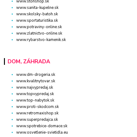
www.stonshop.sk
www.sanita-kupelne.sk
www.skolsky-batoh.sk
www.sportaturistika.sk
www.potraviny-online.sk
www.zlatnictvo-online.sk
www.rybarstvo-kamenik.sk
DOM, ZÁHRADA
www.dm-drogeria.sk
www.kvalitnytovar.sk
www.najvypredaj.sk
www.topvypredaj.sk
www.top-nabytok.sk
www.proti-skodcom.sk
www.retromaxishop.sk
www.superpredajca.sk
www.spotrebice-domace.sk
www.osvetlenie-svietidla.eu