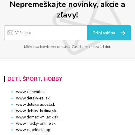
Nepremeškajte novinky, akcie a
zľavy!
Prihlásiť sa
Môžete sa kedykoľvek odhlásiť. Zasielame raz za 14 dní.
DETI, ŠPORT, HOBBY
www.kamenik.sk
www.detsky-raj.sk
www.detskaradost.sk
www.detsky-hrdina.sk
www.domaci-milacik.sk
www.hracky-online.sk
www.kupelna.shop