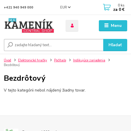
0
ks
EUR
+421 940 949 000
za
0 €
Menu
Hľadať
Úvod
Elektronické hračky
Počítače
Indikujúce zariadenia
Bezdrôtový
Bezdrôtový
V tejto kategórii nebol nájdený žiadny tovar.