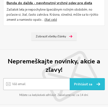
Bunda do dažďa - nevyhnutný vrchný odev pre dieťa
Začiatok leta je nepochybne špeciálnym ročným obdobím, no
počasie si, žiaľ, často zahráva. Krásna, slnečná, môže sa to rýchlo
zmeniť a namiesto opaľo...
čítať celé
Zobraziť všetky články
Nepremeškajte novinky, akcie a
zľavy!
Prihlásiť sa
Môžete sa kedykoľvek odhlásiť. Zasielame raz za 14 dní.