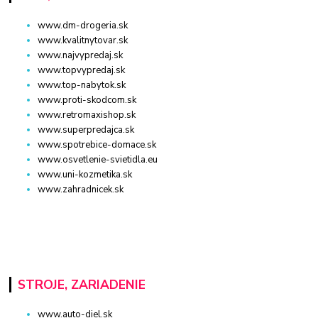
www.dm-drogeria.sk
www.kvalitnytovar.sk
www.najvypredaj.sk
www.topvypredaj.sk
www.top-nabytok.sk
www.proti-skodcom.sk
www.retromaxishop.sk
www.superpredajca.sk
www.spotrebice-domace.sk
www.osvetlenie-svietidla.eu
www.uni-kozmetika.sk
www.zahradnicek.sk
STROJE, ZARIADENIE
www.auto-diel.sk