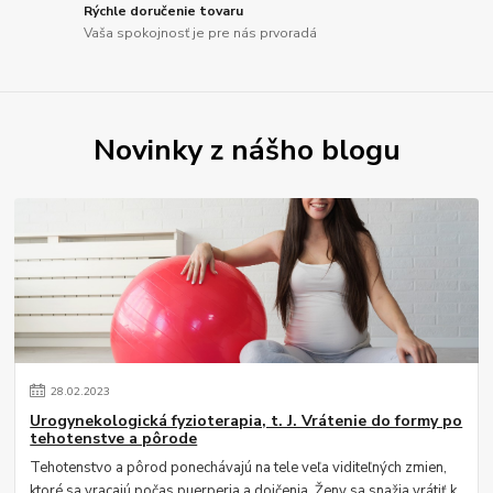
Rýchle doručenie tovaru
Vaša spokojnosť je pre nás prvoradá
Novinky z nášho blogu
28
.
02
.
2023
Urogynekologická fyzioterapia, t. J. Vrátenie do formy po
tehotenstve a pôrode
Tehotenstvo a pôrod ponechávajú na tele veľa viditeľných zmien,
ktoré sa vracajú počas puerperia a dojčenia. Ženy sa snažia vrátiť k