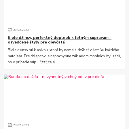
28
.
02
.
2023
Biele džínsy, perfektný doplnok k letným súpravám -
osvedčené štýly pre dievčatá
Biele džínsy sú klasikou, ktorá by nemala chýbať v šatníku každého
batoľaťa. Pre chlapcov je nepochybne základom mnohých štylizácií,
no v prípade súp...
čítať celé
28
.
02
.
2023