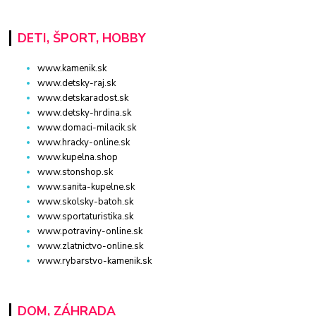
DETI, ŠPORT, HOBBY
www.kamenik.sk
www.detsky-raj.sk
www.detskaradost.sk
www.detsky-hrdina.sk
www.domaci-milacik.sk
www.hracky-online.sk
www.kupelna.shop
www.stonshop.sk
www.sanita-kupelne.sk
www.skolsky-batoh.sk
www.sportaturistika.sk
www.potraviny-online.sk
www.zlatnictvo-online.sk
www.rybarstvo-kamenik.sk
DOM, ZÁHRADA