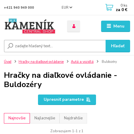
0
ks
EUR
+421 940 949 000
za
0 €
Menu
Hľadať
Úvod
Hračky na diaľkové ovládanie
Autá a vozidlá
Buldozéry
Hračky na diaľkové ovládanie -
Buldozéry
Upresniť parametre
Najnovšie
Najlacnejšie
Najdrahšie
Zobrazujem 1-1 z 1