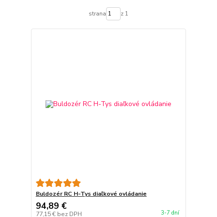
strana
z 1
Buldozér RC H-Tys diaľkové ovládanie
94,89 €
3-7 dní
77,15 €
bez DPH