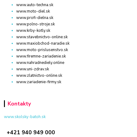
www.auto-techna.sk
www.moto-diel.sk
www.profi-dielna.sk
www.polno-stroje.sk
www.krby-kotly.sk
www.stavebnictvo-online.sk
www.maxiobchod-naradie.sk
www.moto-prislusenstvo.sk
www.firemne-zariadenie.sk
www.nahradnediely.online
www.uni-zdrav.sk
www.zlatnictvo-online.sk
www.zariadenie-firmy.sk
Kontakty
www.skolsky-batoh.sk
+421 940 949 000