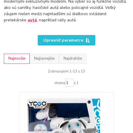
modernými exkluzívnymi modelmi. Na výber sú aj funkčné vozidlá,
ako sú sanitky, hasičské autá alebo policajné vozidlá. Veľký
záujem nielen medzi najmladšími sú diaľkovo ovládané
pretekárske
autá
, napríklad rally autá.
Upresniť parametre
Najnovšie
Najlacnejšie
Najdrahšie
Zobrazujem 1-13 z 13
strana
z 1