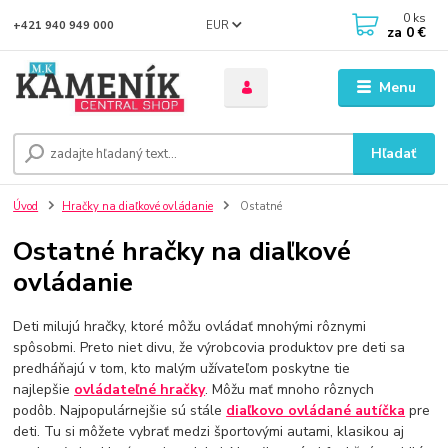
0
ks
EUR
+421 940 949 000
za
0 €
Menu
Hľadať
Úvod
Hračky na diaľkové ovládanie
Ostatné
Ostatné hračky na diaľkové
ovládanie
Deti milujú hračky, ktoré môžu ovládať mnohými rôznymi
spôsobmi. Preto niet divu, že výrobcovia produktov pre deti sa
predháňajú v tom, kto malým užívateľom poskytne tie
najlepšie
ovládateľné hračky
. Môžu mať mnoho rôznych
podôb. Najpopulárnejšie sú stále
diaľkovo ovládané autíčka
pre
deti. Tu si môžete vybrať medzi športovými autami, klasikou aj