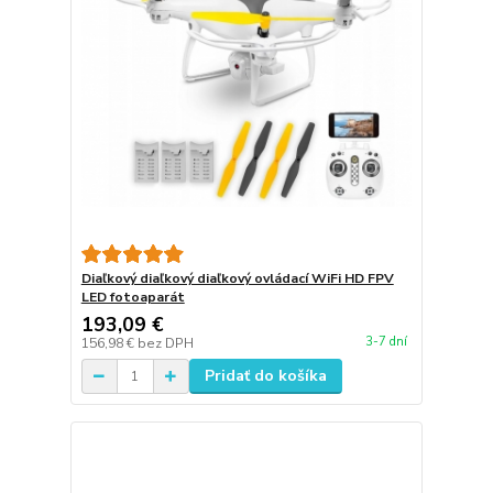
Diaľkový diaľkový diaľkový ovládací WiFi HD FPV
LED fotoaparát
193,09 €
3-7 dní
156,98 €
bez DPH
Pridať do košíka