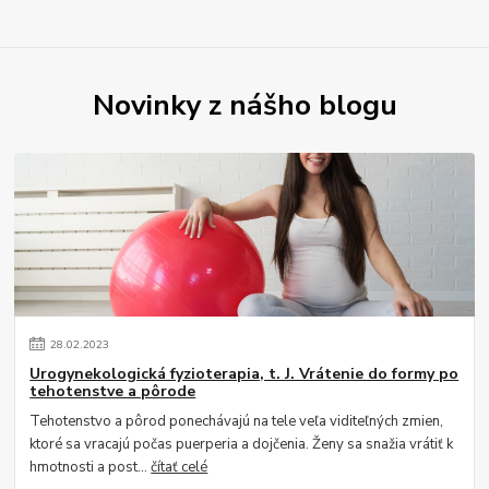
Novinky z nášho blogu
28
.
02
.
2023
Urogynekologická fyzioterapia, t. J. Vrátenie do formy po
tehotenstve a pôrode
Tehotenstvo a pôrod ponechávajú na tele veľa viditeľných zmien,
ktoré sa vracajú počas puerperia a dojčenia. Ženy sa snažia vrátiť k
hmotnosti a post...
čítať celé