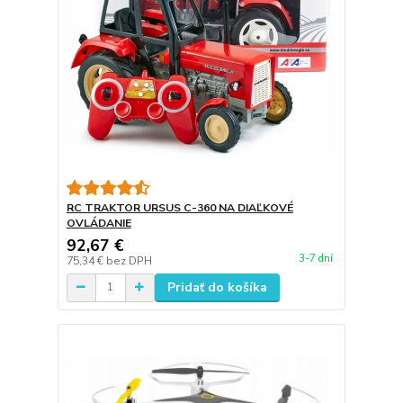
RC TRAKTOR URSUS C-360 NA DIAĽKOVÉ
OVLÁDANIE
92,67 €
3-7 dní
75,34 €
bez DPH
Pridať do košíka