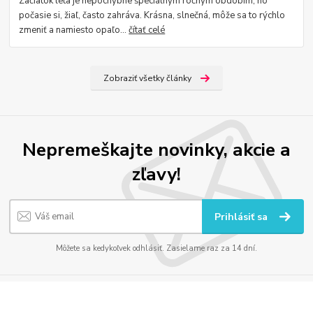
Začiatok leta je nepochybne špeciálnym ročným obdobím, no
počasie si, žiaľ, často zahráva. Krásna, slnečná, môže sa to rýchlo
zmeniť a namiesto opaľo...
čítať celé
Zobraziť všetky články
Nepremeškajte novinky, akcie a
zľavy!
Prihlásiť sa
Môžete sa kedykoľvek odhlásiť. Zasielame raz za 14 dní.