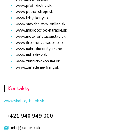
www.profi-dielna.sk
www.polno-stroje.sk
www.krby-kotly.sk
www.stavebnictvo-online.sk
www.maxiobchod-naradie.sk
www.moto-prislusenstvo.sk
www.firemne-zariadenie.sk
www.nahradnediely.online
www.uni-zdrav.sk
www.zlatnictvo-online.sk
www.zariadenie-firmy.sk
Kontakty
www.skolsky-batoh.sk
+421 940 949 000
info@kamenik.sk