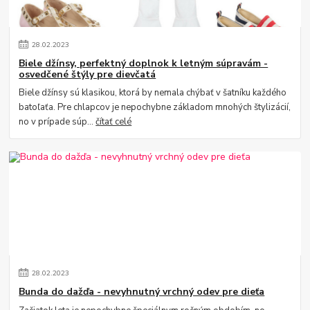
28
.
02
.
2023
Biele džínsy, perfektný doplnok k letným súpravám -
osvedčené štýly pre dievčatá
Biele džínsy sú klasikou, ktorá by nemala chýbať v šatníku každého
batoľaťa. Pre chlapcov je nepochybne základom mnohých štylizácií,
no v prípade súp...
čítať celé
28
.
02
.
2023
Bunda do dažďa - nevyhnutný vrchný odev pre dieťa