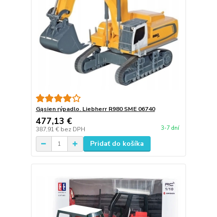
Gąsien rýpadlo. Liebherr R980 SME 06740
477,13 €
3-7 dní
387,91 €
bez DPH
Pridať do košíka