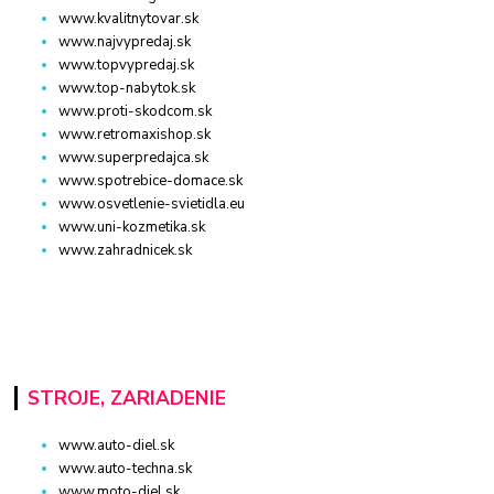
www.kvalitnytovar.sk
www.najvypredaj.sk
www.topvypredaj.sk
www.top-nabytok.sk
www.proti-skodcom.sk
www.retromaxishop.sk
www.superpredajca.sk
www.spotrebice-domace.sk
www.osvetlenie-svietidla.eu
www.uni-kozmetika.sk
www.zahradnicek.sk
STROJE, ZARIADENIE
www.auto-diel.sk
www.auto-techna.sk
www.moto-diel.sk