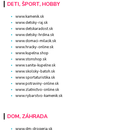
DETI, ŠPORT, HOBBY
www.kamenik.sk
www.detsky-raj.sk
www.detskaradost.sk
www.detsky-hrdina.sk
www.domaci-milacik.sk
www.hracky-online.sk
www.kupelna.shop
www.stonshop.sk
www.sanita-kupelne.sk
www.skolsky-batoh.sk
www.sportaturistika.sk
www.potraviny-online.sk
www.zlatnictvo-online.sk
www.rybarstvo-kamenik.sk
DOM, ZÁHRADA
www.dm-drogeria.sk